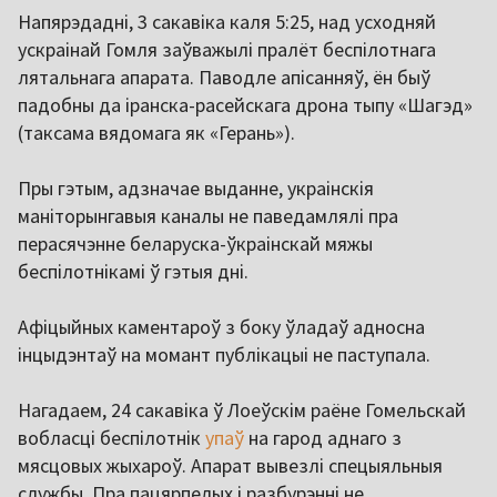
Напярэдадні, 3 сакавіка каля 5:25, над усходняй
ускраінай Гомля заўважылі пралёт беспілотнага
лятальнага апарата. Паводле апісанняў, ён быў
падобны да іранска-расейскага дрона тыпу «Шагэд»
(таксама вядомага як «Герань»).
Пры гэтым, адзначае выданне, украінскія
маніторынгавыя каналы не паведамлялі пра
перасячэнне беларуска-ўкраінскай мяжы
беспілотнікамі ў гэтыя дні.
Афіцыйных каментароў з боку ўладаў адносна
інцыдэнтаў на момант публікацыі не паступала.
Нагадаем, 24 сакавіка ў Лоеўскім раёне Гомельскай
вобласці беспілотнік
упаў
на гарод аднаго з
мясцовых жыхароў. Апарат вывезлі спецыяльныя
службы. Пра пацярпелых і разбурэнні не