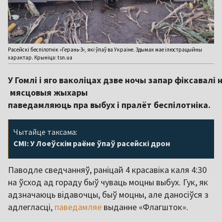
Расейскі беспілотнік «Герань-3», які ўпаў ва Украіне. Здымак мае ілюстрацыйны
характар. Крыніца: tsn.ua
У Гомлі і яго ваколіцах дзве ночы запар фіксавалі
мясцовыя жыхары
паведамляюць пра выбух і пралёт беспілотніка.
Чытайце таксама:
СМІ: У Лоеўскім раёне ўпаў расейскі дрон
Паводле сведчанняў, раніцай 4 красавіка каля 4:30
на ўсход ад гораду быў чуваць моцны выбух. Гук, як
адзначаюць відавочцы, быў моцны, але даносіўся з
адлегласці,
паведамляе
выданне «Флагшток».