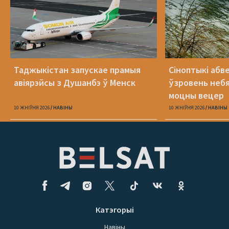
Таджыкістан запускае прамыя
Сіноптыкі абв
авіярэйсы з Душанбэ ў Менск
ўзровень небя
моцны вецер
10 ЖНІЎНЯ 2026
НАВІНЫ
10 ЖНІЎНЯ 2026
НАВІНЫ
Катэгорыі
Навіны