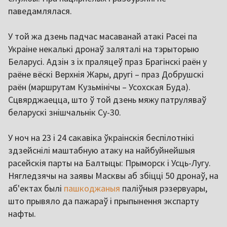
паведамлялася.
У той жа дзень падчас масаванай атакі Расеі па
Украіне некалькі дронаў заляталі на тэрыторыю
Беларусі. Адзін з іх праляцеў праз Брагінскі раён у
раёне вёскі Верхнія Жары, другі – праз Добрушскі
раён (маршрутам Кузьмінічы – Усохская Буда).
Сцвярджаецца, што ў той дзень мяжу патруляваў
беларускі знішчальнік Су-30.
У ноч на 23 і 24 сакавіка ўкраінскія беспілотнікі
здзейснілі маштабную атаку на найбуйнейшыя
расейскія парты на Балтыцы: Прыморск і Усць-Лугу.
Нягледзячы на заявы Масквы аб збіцці 50 дронаў, на
аб'ектах былі
пашкоджаныя
паліўныя рэзервуары,
што прывяло да пажараў і прыпынення экспарту
нафты.