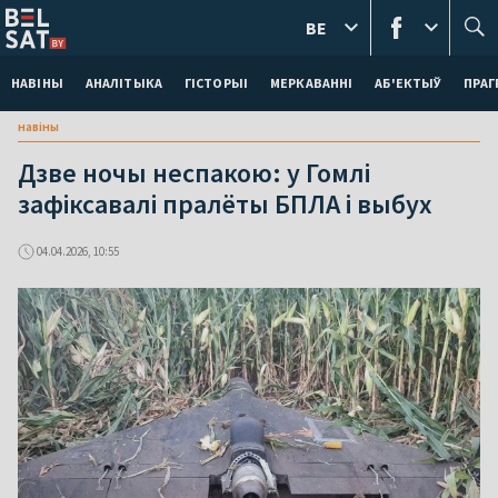
BE
НАВІНЫ
АНАЛІТЫКА
ГІСТОРЫІ
МЕРКАВАННI
АБ'ЕКТЫЎ
ПРАГ
навіны
Дзве ночы неспакою: у Гомлі
зафіксавалі пралёты БПЛА і выбух
04.04.2026, 10:55