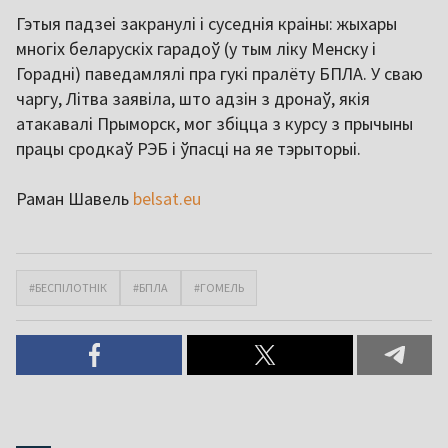
Гэтыя падзеі закранулі і суседнія краіны: жыхары
многіх беларускіх гарадоў (у тым ліку Менску і
Горадні) паведамлялі пра гукі пралёту БПЛА. У сваю
чаргу, Літва заявіла, што адзін з дронаў, якія
атакавалі Прыморск, мог збіцца з курсу з прычыны
працы сродкаў РЭБ і ўпасці на яе тэрыторыі.
Раман Шавель
belsat.eu
#БЕСПІЛОТНІК
#БПЛА
#ГОМЕЛЬ