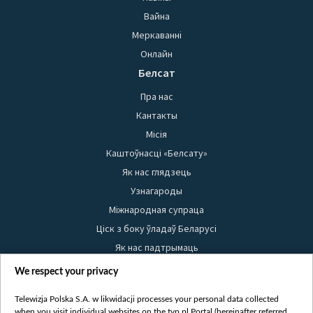
Вайна
Меркаванні
Онлайн
Белсат
Пра нас
Кантакты
Місія
Каштоўнасці «Белсату»
Як нас глядзець
Узнагароды
Міжнародная супраца
Ціск з боку ўладаў Беларусі
Як нас падтрымаць
Правілы выкарыстання матэрыялаў
We respect your privacy
Інфармацыя аб адпраўніку
Telewizja Polska S.A. w likwidacji processes your personal data collected
Бяспека
when you visit individual websites on the tvp.pl Portal (hereinafter referred