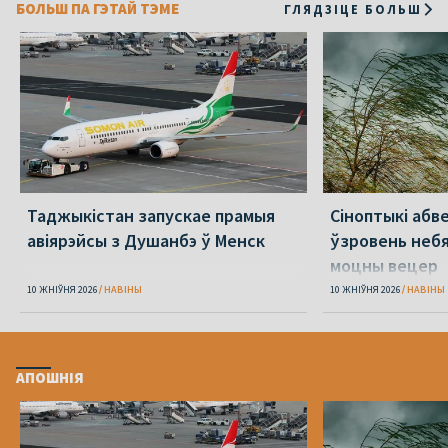
БОЛЬШ ПА ГЭТАЙ ТЭМЕ
ГЛЯДЗІЦЕ БОЛЬШ
Таджыкістан запускае прамыя
Сіноптыкі абв
авіярэйсы з Душанбэ ў Менск
ўзровень небя
моцны вецер
10 ЖНІЎНЯ 2026
НАВІНЫ
10 ЖНІЎНЯ 2026
НАВІНЫ
АПОШНІЯ