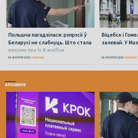
Польшча пагадзілася: рэпрэсіі ў
Віцебск і Гоме
Беларусі не слабнуць. Што стала
залевай. У Ма
вядома пра іх 6 жніўня
06 ЖНІЎНЯ 2026
НАВІНЫ
06 ЖНІЎНЯ 2026
НАВІНЫ
АПОШНІЯ