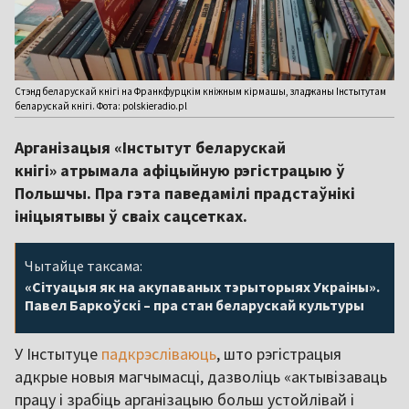
Стэнд беларускай кнігі на Франкфурцкім кніжным кірмашы, зладжаны Інстытутам
беларускай кнігі. Фота: polskieradio.pl
Арганізацыя «Інстытут беларускай
кнігі» атрымала афіцыйную рэгістрацыю ў
Польшчы. Пра гэта паведамілі прадстаўнікі
ініцыятывы ў сваіх сацсетках.
Чытайце таксама:
«Сітуацыя як на акупаваных тэрыторыях Украіны».
Павел Баркоўскі – пра стан беларускай культуры
У Інстытуце
падкрэсліваюць
, што рэгістрацыя
адкрые новыя магчымасці, дазволіць «актывізаваць
працу і зрабіць арганізацыю больш устойлівай і