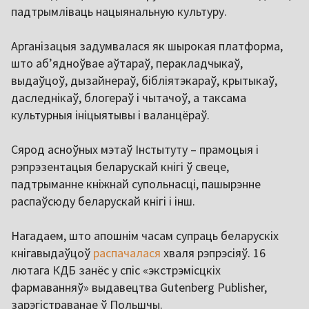
падтрымліваць нацыянальную культуру.
Арганізацыя задумвалася як шырокая платформа,
што аб’ядноўвае аўтараў, перакладчыкаў,
выдаўцоў, дызайнераў, бібліятэкараў, крытыкаў,
даследнікаў, блогераў і чытачоў, а таксама
культурныя ініцыятывы і валанцёраў.
Сярод асноўных мэтаў Інстытуту – прамоцыя і
рэпрэзентацыя беларускай кнігі ў свеце,
падтрыманне кніжнай супольнасці, пашырэнне
распаўсюду беларускай кнігі і інш.
Нагадаем, што апошнім часам супраць беларускіх
кнігавыдаўцоў
распачалася
хваля рэпрэсіяў. 16
лютага КДБ занёс у спіс «экстрэмісцкіх
фармаванняў» выдавецтва Gutenberg Publisher,
зарэгістраванае ў Польшчы.