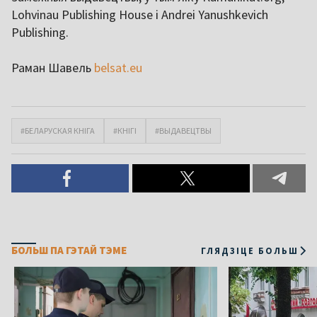
Lohvinau Publishing House і Andrei Yanushkevich
Publishing.
Раман Шавель
belsat.eu
#БЕЛАРУСКАЯ КНІГА
#КНІГІ
#ВЫДАВЕЦТВЫ
БОЛЬШ ПА ГЭТАЙ ТЭМЕ
ГЛЯДЗІЦЕ БОЛЬШ