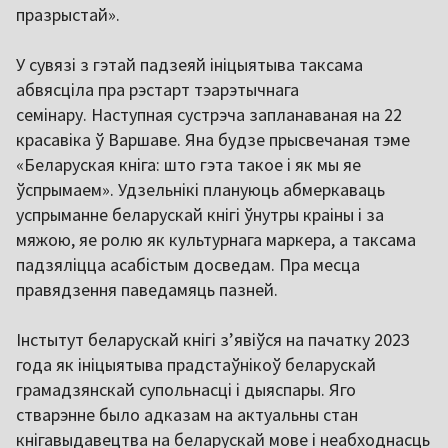
празрыстай».
У сувязі з гэтай падзеяй ініцыятыва таксама
абвясціла пра рэстарт тэарэтычнага
семінару. Наступная сустрэча запланаваная на 22
красавіка ў Варшаве. Яна будзе прысвечаная тэме
«Беларуская кніга: што гэта такое і як мы яе
ўспрымаем». Удзельнікі плануюць абмеркаваць
успрыманне беларускай кнігі ўнутры краіны і за
мяжою, яе ролю як культурнага маркера, а таксама
падзяліцца асабістым досведам. Пра месца
правядзення паведамяць пазней.
Інстытут беларускай кнігі з’явіўся на пачатку 2023
года як ініцыятыва прадстаўнікоў беларускай
грамадзянскай супольнасці і дыяспары. Яго
стварэнне было адказам на актуальны стан
кнігавыдавецтва на беларускай мове і неабходнасць