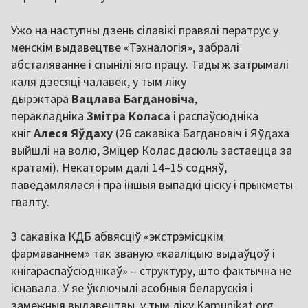
Ужо на наступны дзень сілавікі правялі ператрус у
менскім выдавецтве «Тэхналогія», забралі
абсталяванне і спынілі яго працу. Тады ж затрымалі
каля дзесяці чалавек, у тым ліку
дырэктара
Вацлава Багдановіча
,
перакладніка
Змітра Коласа
і распаўсюдніка
кніг
Алеся Яўдаху
(26 сакавіка Багдановіч і Яўдаха
выйшлі на волю, Зміцер Колас дасюль застаецца за
кратамі). Некаторым далі 14–15 содняў,
паведамлялася і пра іншыя выпадкі ціску і прыкметы
гвалту.
3 сакавіка КДБ абвясціў «экстрэмісцкім
фармаваннем» так званую «кааліцыю выдаўцоў і
кнігараспаўсюднікаў» – структуру, што фактычна не
існавала. У яе ўключылі асобныя беларускія і
замежныя выдавецтвы, у тым ліку Kamunikat.org,