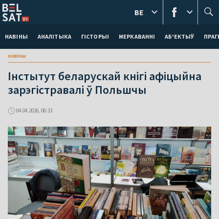
BE
НАВІНЫ
АНАЛІТЫКА
ГІСТОРЫІ
МЕРКАВАННI
АБ'ЕКТЫЎ
ПРАГ
навіны
Інстытут беларускай кнігі афіцыйна
зарэгістравалі ў Польшчы
04.04.2026, 06:33