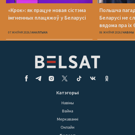
«Крок»: як працуе новая сістэма
Польшча пагадз
імгненных плацяжоў у Беларусі
Беларусі не с
вядома пра іх 
07 ЖНІЎНЯ 2026
АНАЛІТЫКА
06 ЖНІЎНЯ 2026
НАВІНЫ
Катэгорыі
Навіны
Вайна
Меркаванні
Онлайн