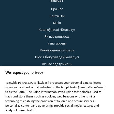
Белсат
Пра нас
Кантакты
Місія
Каштоўнасці «Белсату»
Як нас глядзець
Узнагароды
Міжнародная супраца
Ціск з боку ўладаў Беларусі
Як нас падтрымаць
Правілы выкарыстання матэрыялаў
We respect your privacy
Інфармацыя аб адпраўніку
Telewizja Polska S.A. w likwidacji processes your personal data collected
Бяспека
when you visit individual websites on the tvp.pl Portal (hereinafter referred
Youtube
to as the Portal), including information saved using technologies used to
track and store them, such as cookies, web beacons or other similar
Белсат news
technologies enabling the provision of tailored and secure services,
personalize content and advertising, provide social media features and
Белсат Shorts
analyze Internet traffic.
Белсат Life