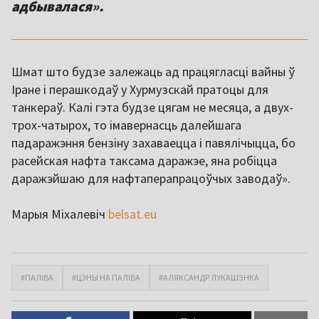
адбывалася».
Шмат што будзе залежаць ад працягласці вайны ў
Іране і перашкодаў у Хурмузскай пратоцы для
танкераў. Калі гэта будзе цягам не месяца, а двух-
трох-чатырох, то імавернасць далейшага
падаражэння бензіну захаваецца і павялічыцца, бо
расейская нафта таксама даражэе, яна робіцца
даражэйшаю для нафтаперапрацоўчых заводаў».
Марыя Міхалевіч
belsat.eu
#ПАЛІВА
#ЦЭНЫ НА ПАЛІВА
#АЛЯКСАНДР ЛУКАШЭНКА