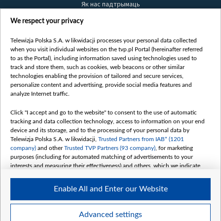
Як нас падтрымаць
Правілы выкарыстання матэрыялаў
We respect your privacy
Інфармацыя аб адпраўніку
Telewizja Polska S.A. w likwidacji processes your personal data collected
Бяспека
when you visit individual websites on the tvp.pl Portal (hereinafter referred
Youtube
to as the Portal), including information saved using technologies used to
track and store them, such as cookies, web beacons or other similar
Белсат news
technologies enabling the provision of tailored and secure services,
personalize content and advertising, provide social media features and
Белсат Shorts
analyze Internet traffic.
Белсат Life
Click "I accept and go to the website" to consent to the use of automatic
Жэстачайшы мульт
tracking and data collection technology, access to information on your end
Belsat English
device and its storage, and to the processing of your personal data by
Telewizja Polska S.A. w likwidacji,
Trusted Partners from IAB* (1201
Biełsat PL
company)
and other
Trusted TVP Partners (93 company)
, for marketing
Белсат Now
purposes (including for automated matching of advertisements to your
interests and measuring their effectiveness) and others, which we indicate
Белсат History
below.
Белсат Music
Enable All and Enter our Website
The purposes of processing your data by TVP S.A. w likwidacji are as
Белсат Doc
follows:
My consents
Store and/or access information on a device
Advanced settings
Use limited data to select advertising