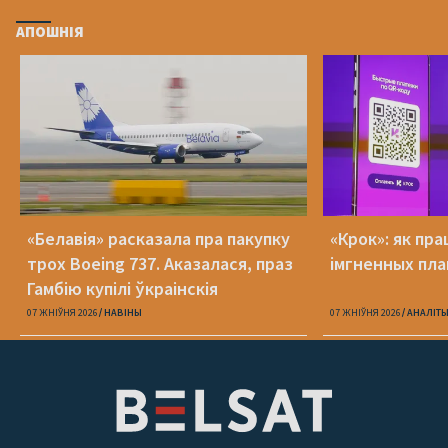
АПОШНІЯ
«Белавія» расказала пра пакупку
«Крок»: як пра
трох Boeing 737. Аказалася, праз
імгненных пла
Гамбію купілі ўкраінскія
07 ЖНІЎНЯ 2026
НАВІНЫ
07 ЖНІЎНЯ 2026
АНАЛІТ