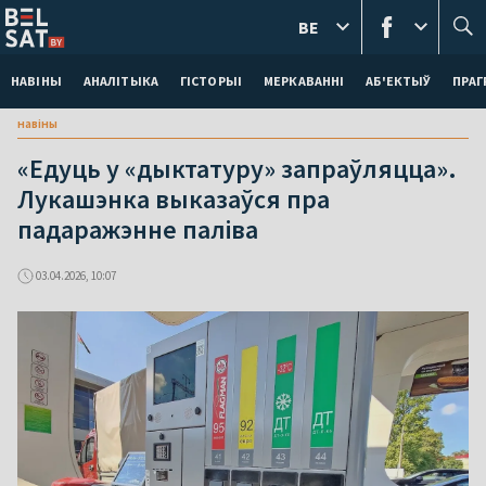
BE
НАВІНЫ
АНАЛІТЫКА
ГІСТОРЫІ
МЕРКАВАННI
АБ'ЕКТЫЎ
ПРАГ
навіны
«Едуць у «дыктатуру» запраўляцца».
Лукашэнка выказаўся пра
падаражэнне паліва
03.04.2026, 10:07