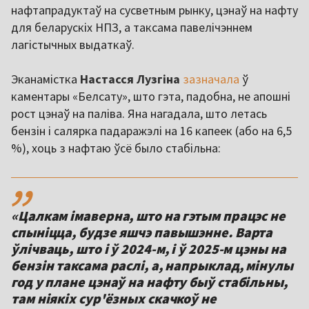
нафтапрадуктаў на сусветным рынку, цэнаў на нафту
для беларускіх НПЗ, а таксама павелічэннем
лагістычных выдаткаў.
Эканамістка
Настасся Лузгіна
зазначала
ў
каментары «Белсату», што гэта, падобна, не апошні
рост цэнаў на паліва. Яна нагадала, што летась
бензін і салярка падаражэлі на 16 капеек (або на 6,5
%), хоць з нафтаю ўсё было стабільна:
,,
«Цалкам імаверна, што на гэтым працэс не
спыніцца, будзе яшчэ павышэнне. Варта
ўлічваць, што і ў 2024-м, і ў 2025-м цэны на
бензін таксама раслі, а, напрыклад, мінулы
год у плане цэнаў на нафту быў стабільны,
там ніякіх сур'ёзных скачкоў не