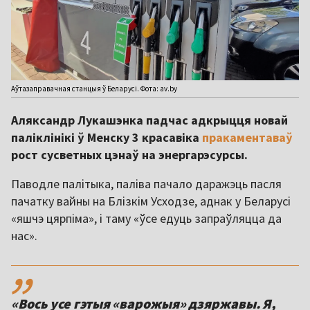
Аўтазаправачная станцыя ў Беларусі. Фота: av.by
Аляксандр Лукашэнка падчас адкрыцця новай
паліклінікі ў Менску 3 красавіка
пракаментаваў
рост сусветных цэнаў на энергарэсурсы.
Паводле палітыка, паліва пачало даражэць пасля
пачатку вайны на Блізкім Усходзе, аднак у Беларусі
«яшчэ цярпіма», і таму «ўсе едуць запраўляцца да
нас».
,,
«Вось усе гэтыя «варожыя» дзяржавы. Я,