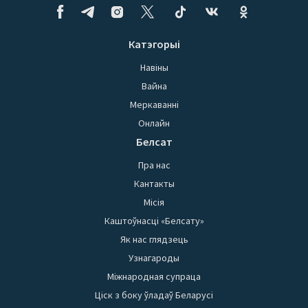
Катэгорыі
Навіны
Вайна
Меркаванні
Онлайн
Белсат
Пра нас
Кантакты
Місія
Каштоўнасці «Белсату»
Як нас глядзець
Узнагароды
Міжнародная супраца
Ціск з боку ўладаў Беларусі