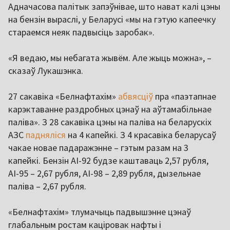
Адначасова палітык запэўнівае, што нават калі цэны
на бензін выраслі, у Беларусі «мы на гэтую капеечку
стараемся неяк падвысіць заробак».
«Я ведаю, мы небагата жывём. Але жыць можна», –
сказаў Лукашэнка.
27 сакавіка «Белнафтахім»
абвясціў
пра «паэтапнае
карэктаванне раздробных цэнаў на аўтамабільнае
паліва». З 28 сакавіка цэны на паліва на беларускіх
АЗС
падняліся
на 4 капейкі. З 4 красавіка беларусаў
чакае новае падаражэнне – гэтым разам на 3
капейкі. Бензін АІ-92 будзе каштаваць 2,57 рубля,
АІ-95 – 2,67 рубля, АІ-98 – 2,89 рубля, дызельнае
паліва – 2,67 рубля.
«Белнафтахім» тлумачыць падвышэнне цэнаў
глабальным ростам каціровак нафты і