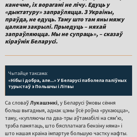
канечне, іх ворагамі не лічу. Едуць у
«дыктатуру» запраўляцца. З Украіны,
праўда, не едуць. Таму што там яны мяжу
цалкам закрылі. Прыедуць – няхай
запраўляюцца. Мы не супраць», – сказаў
кіраўнік Беларусі.
Чытайце таксама:
«Нібы і добра, але...» У Беларусі паболела паліўных
турыстаў з Польшчы і Літвы
Са словаў
Лукашэнкі
, у Беларусі ўмовы сёння
больш выгадныя, аднак цэны ўсё роўна «рухаюцца»,
таму, «купляючы па два-тры аўтамабілі на сям’ю,
трэба памятаць, што бясплатнага бензіну няма» і
што нашая краіна імпартуе большую частку нафты.