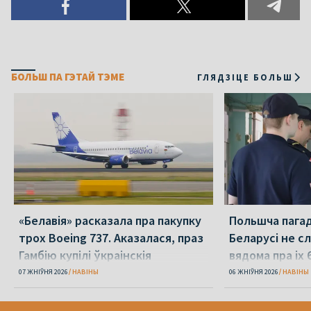
БОЛЬШ ПА ГЭТАЙ ТЭМЕ
ГЛЯДЗІЦЕ БОЛЬШ
«Белавія» расказала пра пакупку
Польшча пагадз
трох Boeing 737. Аказалася, праз
Беларусі не с
Гамбію купілі ўкраінскія
вядома пра іх 
07 ЖНІЎНЯ 2026
НАВІНЫ
06 ЖНІЎНЯ 2026
НАВІНЫ