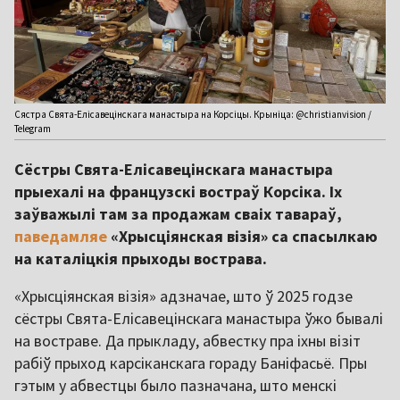
Сястра Свята-Елісавецінскага манастыра на Корсіцы. Крыніца: @christianvision /
Telegram
Сёстры Свята-Елісавецінскага манастыра
прыехалі на французскі востраў Корсіка. Іх
заўважылі там за продажам сваіх тавараў,
паведамляе
«Хрысціянская візія» са спасылкаю
на каталіцкія прыходы вострава.
«Хрысціянская візія» адзначае, што ў 2025 годзе
сёстры Свята-Елісавецінскага манастыра ўжо бывалі
на востраве. Да прыкладу, абвестку пра іхны візіт
рабіў прыход карсіканскага гораду Баніфасьё. Пры
гэтым у абвестцы было пазначана, што менскі