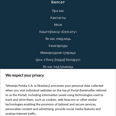
Белсат
Пра нас
Кантакты
Місія
Каштоўнасці «Белсату»
Як нас глядзець
Узнагароды
Міжнародная супраца
Ціск з боку ўладаў Беларусі
Як нас падтрымаць
Правілы выкарыстання матэрыялаў
We respect your privacy
Інфармацыя аб адпраўніку
Telewizja Polska S.A. w likwidacji processes your personal data collected
Бяспека
when you visit individual websites on the tvp.pl Portal (hereinafter referred
Youtube
to as the Portal), including information saved using technologies used to
track and store them, such as cookies, web beacons or other similar
Белсат news
technologies enabling the provision of tailored and secure services,
personalize content and advertising, provide social media features and
Белсат Shorts
analyze Internet traffic.