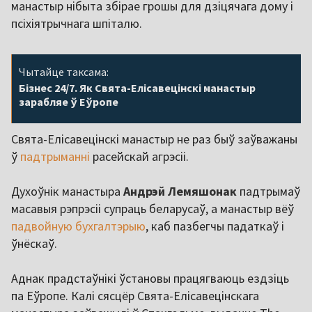
манастыр нібыта збірае грошы для дзіцячага дому і
псіхіятрычнага шпіталю.
Чытайце таксама:
Бізнес 24/7. Як Свята-Елісавецінскі манастыр
зарабляе ў Еўропе
Свята-Елісавецінскі манастыр не раз быў заўважаны
ў
падтрыманні
расейскай агрэсіі.
Духоўнік манастыра
Андрэй Лемяшонак
падтрымаў
масавыя рэпрэсіі супраць беларусаў, а манастыр вёў
падвойную бухгалтэрыю
, каб пазбегчы падаткаў і
ўнёскаў.
Аднак прадстаўнікі ўстановы працягваюць ездзіць
па Еўропе. Калі сясцёр Свята-Елісавецінскага