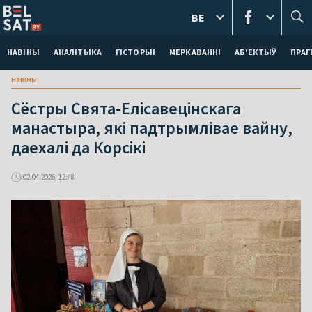
BE
НАВІНЫ
АНАЛІТЫКА
ГІСТОРЫІ
МЕРКАВАННI
АБ'ЕКТЫЎ
ПРАГ
навіны
Сёстры Свята-Елісавецінскага
манастыра, які падтрымлівае вайну,
даехалі да Корсікі
02.04.2026, 12:48