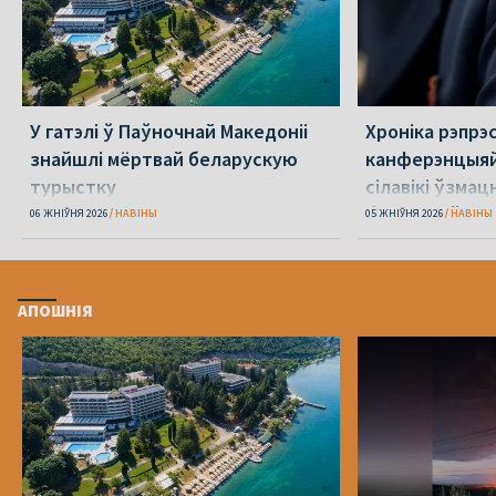
У гатэлі ў Паўночнай Македоніі
Хроніка рэпрэс
знайшлі мёртвай беларускую
канферэнцыяй
турыстку
сілавікі ўзмацн
беларусаў
06 ЖНІЎНЯ 2026
НАВІНЫ
05 ЖНІЎНЯ 2026
НАВІНЫ
АПОШНІЯ