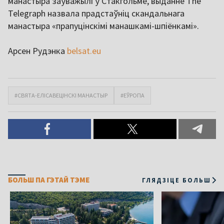
манастыра заўважылі ў Стакгольме, выданне The
Telegraph назвала прадстаўніц скандальнага
манастыра «прапуцінскімі манашкамі-шпіёнкамі».
Арсен Рудэнка
belsat.eu
#СВЯТА-ЕЛІСАВЕЦІНСКІ МАНАСТЫР
#ЕЎРОПА
БОЛЬШ ПА ГЭТАЙ ТЭМЕ
ГЛЯДЗІЦЕ БОЛЬШ