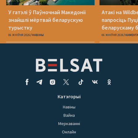
У гатэлі ў Паўночнай Македоніі
Атакі на Wildb
знайшлі мёртвай беларускую
папросіць Пуц
турыстку
беларускаму б
06 ЖНІЎНЯ 2026
НАВІНЫ
06 ЖНІЎНЯ 2026
КАМЕНТ
Катэгорыі
Навіны
Вайна
Меркаванні
Онлайн