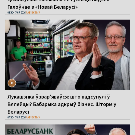
Галоўнае з «Новай Беларусі»
08 ЖНІЎНЯ 2026
АБ'ЕКТЫЎ
Лукашэнка ўзвар'яваўся: што падсунулі ў
Вялейцы? Бабарыка адкрыў бізнес. Шторм у
Беларусі
07 ЖНІЎНЯ 2026
АБ'ЕКТЫЎ