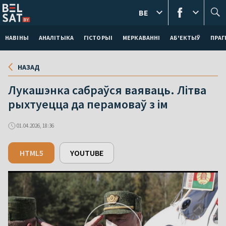
BE
НАВІНЫ
АНАЛІТЫКА
ГІСТОРЫІ
МЕРКАВАННI
АБ'ЕКТЫЎ
ПРАГ
НАЗАД
Лукашэнка сабраўся ваяваць. Літва
рыхтуецца да перамоваў з ім
01.04.2026, 18:36
HTML5
YOUTUBE