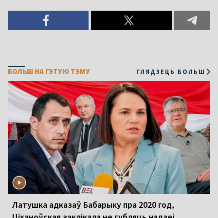
БОЛЬШ НА ГЭТУЮ ТЭМУ
ГЛЯДЗЕЦЬ БОЛЬШ
Латушка адказаў Бабарыку пра 2020 год,
Ціханоўская заклікала не губляць надзеі.