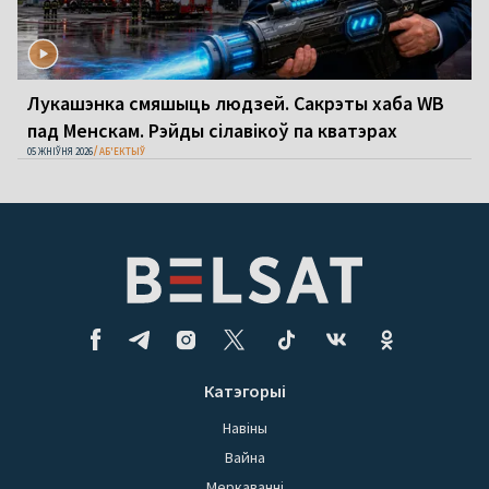
Лукашэнка смяшыць людзей. Сакрэты хаба WB
пад Менскам. Рэйды сілавікоў па кватэрах
05 ЖНІЎНЯ 2026
АБ'ЕКТЫЎ
Катэгорыі
Навіны
Вайна
Меркаванні