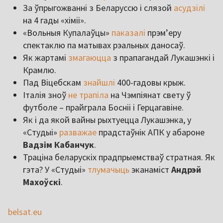
За ўпрыгожванні з Беларуссю і слязой
асудзілі
на 4 гады «хіміі».
«Вольныя Купалаўцы»
паказалі
прэм’еру
спектаклю па матывах рэальных даносаў.
Як жартамі
змагаюцца
з прапагандай Лукашэнкі і
Крамлю.
Пад Віцебскам
знайшлі
400-гадовы крыж.
Італія зноў
не трапіла
на Чэмпіянат свету ў
футболе – прайграла Босніі і Герцагавіне.
Як і да якой вайны рыхтуецца Лукашэнка, у
«Студыі»
разважае
прадстаўнік АПК у абароне
Вадзім Кабанчук
.
Траціна беларускіх прадпрыемстваў стратная. Як
гэта? У «Студыі»
тлумачыць
эканаміст
Андрэй
Махоўскі
.
belsat.eu