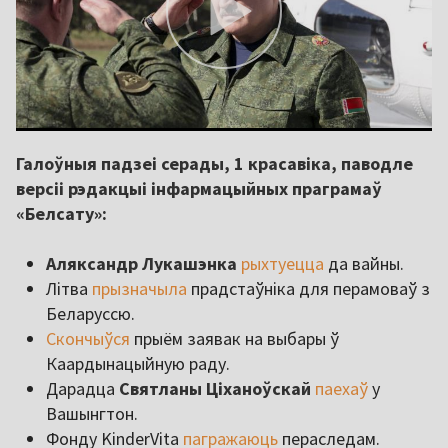
Галоўныя падзеі серады, 1 красавіка, паводле
версіі рэдакцыі інфармацыйных праграмаў
«Белсату»:
Аляксандр Лукашэнка
рыхтуецца
да вайны.
Літва
прызначыла
прадстаўніка для перамоваў з
Беларуссю.
Скончыўся
прыём заявак на выбары ў
Каардынацыйную раду.
Дарадца
Святланы Ціханоўскай
паехаў
у
Вашынгтон.
Фонду KinderVita
пагражаюць
пераследам.