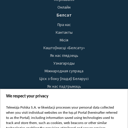
Онлайн
Белсат
Пра нас
Кантакты
Місія
Каштоўнасці «Белсату»
Як нас глядзець
Узнагароды
Міжнародная супраца
Ціск з боку ўладаў Беларусі
Як нас падтрымаць
Правілы выкарыстання матэрыялаў
We respect your privacy
Інфармацыя аб адпраўніку
Telewizja Polska S.A. w likwidacji processes your personal data collected
Бяспека
when you visit individual websites on the tvp.pl Portal (hereinafter referred
Youtube
to as the Portal), including information saved using technologies used to
track and store them, such as cookies, web beacons or other similar
Белсат news