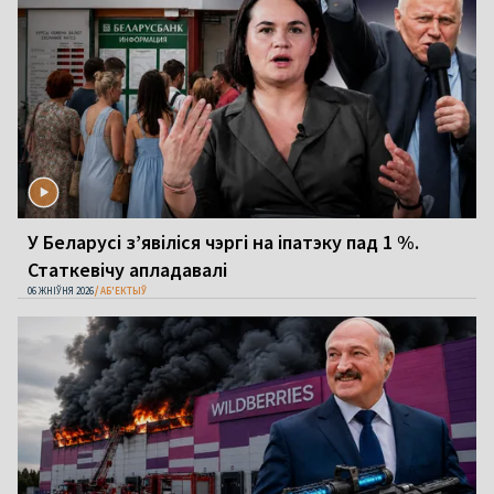
У Беларусі з’явіліся чэргі на іпатэку пад 1 %.
Статкевічу апладавалі
06 ЖНІЎНЯ 2026
АБ'ЕКТЫЎ