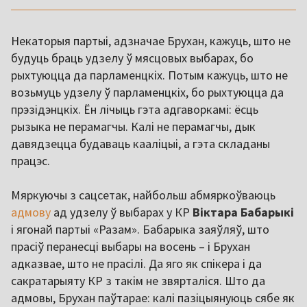
Некаторыя партыі, адзначае Брухан, кажуць, што не
будуць браць удзелу ў мясцовых выбарах, бо
рыхтуюцца да парламенцкіх. Потым кажуць, што не
возьмуць удзелу ў парламенцкіх, бо рыхтуюцца да
прэзідэнцкіх. Ён лічыць гэта адгаворкамі: ёсць
рызыка не перамагчы. Калі не перамагчы, дык
давядзецца будаваць кааліцыі, а гэта складаны
працэс.
Мяркуючы з сацсетак, найбольш абмяркоўваюць
адмову
ад удзелу ў выбарах у КР
Віктара Бабарыкі
і ягонай партыі «Разам». Бабарыка заяўляў, што
прасіў перанесці выбары на восень – і Брухан
адказвае, што не прасілі. Да яго як спікера і да
сакратарыяту КР з такім не звярталіся. Што да
адмовы, Брухан паўтарае: калі пазіцыянуюць сябе як