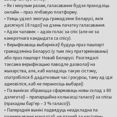
• Як і мінулым разам, галасаванне будзе праходзіць
онлайн – праз лічбавую платформу.
• Узяць удзел змогуць грамадзяне Беларусі, якія
дасягнулі 18 гадоў на дзень пачатку галасавання.
• Адзін чалавек – адзін голас за спіс (але не за
канкрэтнага кандыдата са спісу).
• Верыфікаваць выбарнікаў будуць праз пашпарт
грамадзяніна Беларусі (у тым ліку пратэрмінаваны)
або праз пашпарт Новай Беларусі. Разглядалі
таксама верыфікацыю паводле дазволаў на
жыхарства, але, каб наладзіць такую сістэму,
спатрэбіліся б дадатковыя час і рэсурсы, таму ад ідэі
адмовіліся, каб не пераносіць выбараў.
• Па выніках збіраюцца сфармаваць новы склад з 80
дэлегатаў – прапарцыйна колькасці галасоў за спісы
(прахадны бар’ер – 3 % галасоў).
• Папярэднія вынікі падвядуць неадкладна па
размеркаванні мандатаў, не пазней за наступны