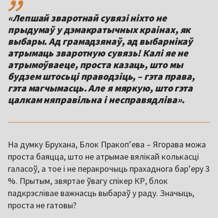
«Лепшай зваротнай сувязі ніхто не
прыдумаў у дэмакратычных краінах, як
выбары. Ад грамадзянаў, ад выбарнікаў
атрымаць зваротную сувязь! Калі яе не
атрымоўваеце, проста казаць, што мы
будзем штосьці праводзіць, – гэта права,
гэта магчымасць. Але я мяркую, што гэта
цалкам няправільна і несправядліва».
На думку Брухана, Блок Пракоп’ева – Ягорава можа
проста баяцца, што не атрымае вялікай колькасці
галасоў, а тое і не перакрочыць прахаднога бар’еру 3
%. Прытым, звяртае ўвагу спікер КР, блок
падкрэслівае важнасць выбараў у раду. Значыць,
проста не гатовы?