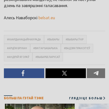
дзень па завяршэнні галасавання.
Алесь Наваборскі
belsat.eu
#КААРДЫНАЦЫЙНАЯ РАДА
#ВЫБАРЫ
#ВЫБАРЫ Ў КР
#АРЦЁМ БРУХАН
#ВІКТАР БАБАРЫКА
#ВАДЗІМ ПРАКОПʼЕЎ
#АНДРЭЙ ЯГОРАЎ
#ВЫБАРБЕЛАРУСАЎ
БОЛЬШ ПА ГЭТАЙ ТЭМЕ
ГЛЯДЗІЦЕ БОЛЬШ