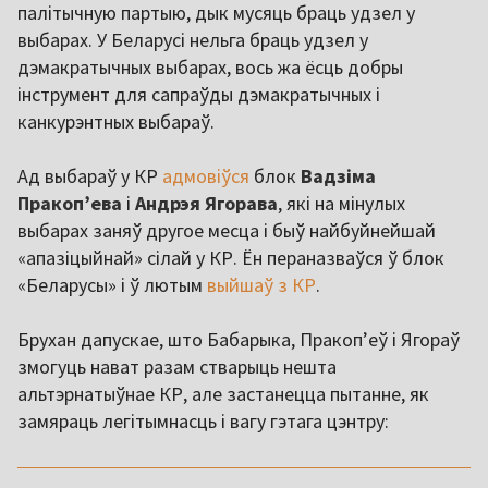
палітычную партыю, дык мусяць браць удзел у
выбарах. У Беларусі нельга браць удзел у
дэмакратычных выбарах, вось жа ёсць добры
інструмент для сапраўды дэмакратычных і
канкурэнтных выбараў.
Ад выбараў у КР
адмовіўся
блок
Вадзіма
Пракопʼева
і
Андрэя Ягорава
, які на мінулых
выбарах заняў другое месца і быў найбуйнейшай
«апазіцыйнай» сілай у КР. Ён пераназваўся ў блок
«Беларусы» і ў лютым
выйшаў з КР
.
Брухан дапускае, што Бабарыка, Пракоп’еў і Ягораў
змогуць нават разам стварыць нешта
альтэрнатыўнае КР, але застанецца пытанне, як
замяраць легітымнасць і вагу гэтага цэнтру:
,,