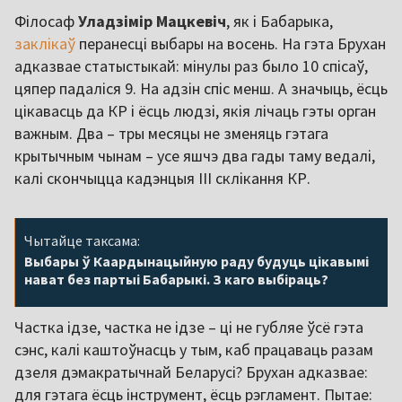
Філосаф
Уладзімір Мацкевіч
, як і Бабарыка,
заклікаў
перанесці выбары на восень. На гэта Брухан
адказвае статыстыкай: мінулы раз было 10 спісаў,
цяпер падаліся 9. На адзін спіс менш. А значыць, ёсць
цікавасць да КР і ёсць людзі, якія лічаць гэты орган
важным. Два – тры месяцы не зменяць гэтага
крытычным чынам – усе яшчэ два гады таму ведалі,
калі скончыцца кадэнцыя III склікання КР.
Чытайце таксама:
Выбары ў Каардынацыйную раду будуць цікавымі
нават без партыі Бабарыкі. З каго выбіраць?
Частка ідзе, частка не ідзе – ці не губляе ўсё гэта
сэнс, калі каштоўнасць у тым, каб працаваць разам
дзеля дэмакратычнай Беларусі? Брухан адказвае:
для гэтага ёсць інструмент, ёсць рэгламент. Пытае: