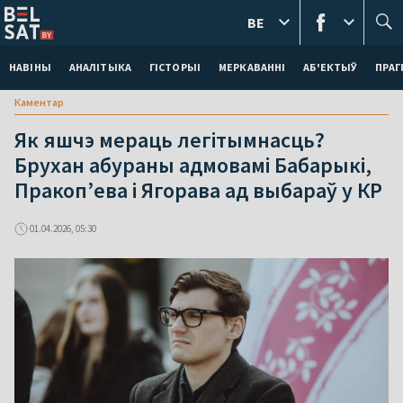
BE
НАВІНЫ
АНАЛІТЫКА
ГІСТОРЫІ
МЕРКАВАННI
АБ'ЕКТЫЎ
ПРАГ
Каментар
Як яшчэ мераць легітымнасць?
Брухан абураны адмовамі Бабарыкі,
Пракоп’ева і Ягорава ад выбараў у КР
01.04.2026, 05:30