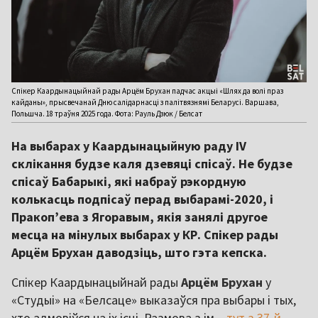
Спікер Каардынацыйнай рады Арцём Брухан падчас акцыі «Шлях да волі праз
кайданы», прысвечанай Дню салідарнасці з палітвязнямі Беларусі. Варшава,
Польшча. 18 траўня 2025 года. Фота: Рауль Дзюк / Белсат
На выбарах у Каардынацыйную раду IV
склікання будзе каля дзевяці спісаў. Не будзе
спісаў Бабарыкі, які набраў рэкордную
колькасць подпісаў перад выбарамі-2020, і
Пракоп’ева з Ягоравым, якія занялі другое
месца на мінулых выбарах у КР. Спікер рады
Арцём Брухан даводзіць, што гэта кепска.
Спікер Каардынацыйнай рады
Арцём Брухан
у
«Студыі» на «Белсаце» выказаўся пра выбары і тых,
хто адмовіўся на іх ісці. Размова з ім –
тут з 37-й