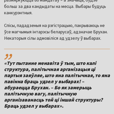
больш за два кандыдаты на месца. Выбары будуць
канкурэнтныя.
Спісы, пададзеныя на рэгістрацыю, пакрываюць не
ўсе магчымыя інтарэсы беларусаў, адзначае Брухан.
Некаторыя сілы адмовіліся ад удзелу ў выбарах.
,,
«Тут пытанне менавіта ў тым, што калі
структура, палітычная арганізацыя ці
партыя заяўляе, што яна палітычная, то яна
павінна браць удзел у выбарах! –
абураецца Брухан. – Бо як замерыць
палітычную вагу, палітычную
арганізаванасць той ці іншай структуры?
Браць удзел у выбарах».