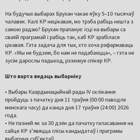
На будучых выбарах Брухан чакае яўку 5–10 тысячаў
чалавек. Калі КР нецікавая, мо трэба рабіць нешта з
самою радаю? Брухан прапануе: ісці на выбары са
сваёй праграмай і рабіць так, каб КР зрабілася
цікавая. Гэта задача для тых, хто хоча рэфармаваць
КР. «Мы не будзем, бо нам не падабаецца», – гэта не
зусім дарослы падыход, рэзюмуе спікер КР.
Што варта ведаць выбарніку
• Выбары Каардынацыйнай рады IV склікання
пройдуць з пачатку дня 11 траўня (00:00 паводле
менскага часу) да канца дня 17 траўня (24:00) 2026
года.
• Не пазней як за 30 дзён да пачатку галасавання на
сайце КР з’явяцца спісы кандыдатаў і праграмы
выбарчых суб’ектаў.