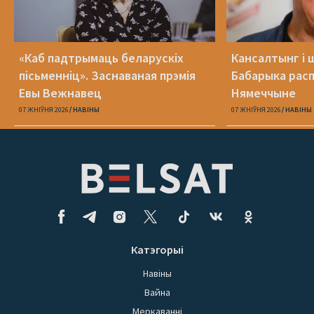
«Каб падтрымаць беларускіх
Кансалтынг і 
пісьменніц». Заснаваная прэмія
Бабарыка расп
Евы Вежнавец
Нямеччыне
07 ЖНІЎНЯ 2026
НАВІНЫ
07 ЖНІЎНЯ 2026
НАВІНЫ
Катэгорыі
Навіны
Вайна
Меркаванні