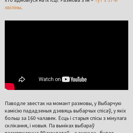
хвіліны
.
Паводле звестак на момант размовы, у Выбарчую
камісію пададзеныя дзевяць выбарчых спісаў, у якіх
больш за 160 чалавек. Ёсць і старыя спісы з мінулага
склікання, і новыя. Па выніках выбараў
размяркуюцца 80 мандатаў – а значыць, будзе