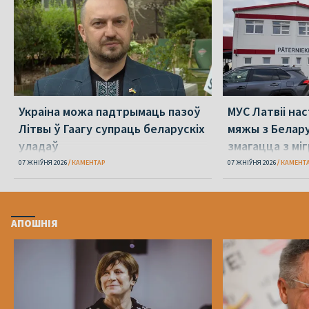
Украіна можа падтрымаць пазоў
МУС Латвіі на
Літвы ў Гаагу супраць беларускіх
мяжы з Белар
уладаў
змагацца з мі
07 ЖНІЎНЯ 2026
КАМЕНТАР
07 ЖНІЎНЯ 2026
КАМЕНТ
АПОШНІЯ