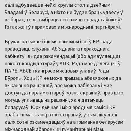
калі адбудзецца нейкі круглы стол з дзейнымі
ўладамі ў Беларусі, а ніхто не будзе браць удзелу ў
выбарах, то як выбраць легітымных прадстаўнікоў?
Гэтак жа і ў перамовах з міжнароднымі партнёрамі.
Брухан называе і іншыя прычыны ісці ў КР: рада
праводзіць слуханні Аб’яднанага пераходнага
кабінету і выдае рэкамендацыі (або адмаўляецца)
наконт кандыдатураў у АПК. Рада мае дэлегацыі ў
ПАРЕ, АБСЕ і кангрэсе мясцовых уладаў Рады
Еўропы. Хоць КР не можа прымаць абавязковых да
выканання рашэнняў, але можа лабіяваць і мае
доступ да парламентароў розных краінаў, праз што
могуць уплываць на рашэнні, якія датычаць
беларусаў. Юрыдычная і міжнародныя камісіі КР
зрабілі шмат канкрэтных справаў, у тым ліку далі
каля сотні рэкамендацыяў на атрыманне беларусамі
міжнароднай абароны ці гуманітарнай візы.