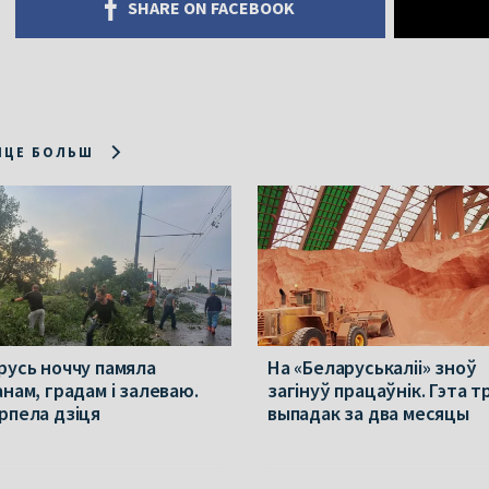
SHARE ON FACEBOOK
ІЦЕ БОЛЬШ
русь ноччу памяла
На «Беларуськаліі» зноў
анам, градам і залеваю.
загінуў працаўнік. Гэта т
рпела дзіця
выпадак за два месяцы