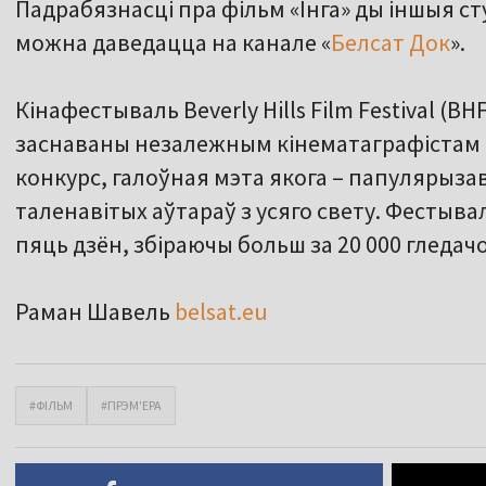
Падрабязнасці пра фільм «Інга» ды іншыя ст
можна даведацца на канале «
Белсат Док
».
Кінафестываль Beverly Hills Film Festival (B
заснаваны незалежным кінематаграфістам
конкурс, галоўная мэта якога – папулярыза
таленавітых аўтараў з усяго свету. Фестыва
пяць дзён, збіраючы больш за 20 000 гледачо
Раман Шавель
belsat.eu
#ФІЛЬМ
#ПРЭМ'ЕРА