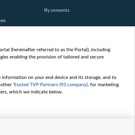
My consents
ews
orts
fe
шы мульт
tal (hereinafter referred to as the Portal), including
glish
ies enabling the provision of tailored and secure
ow
story
o information on your end device and its storage, and to
sic
 other
Trusted TVP Partners (93 company)
, for marketing
oc
hers, which we indicate below.