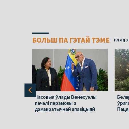
БОЛЬШ ПА ГЭТАЙ ТЭМЕ
ГЛЯДЗ
алі
Часовыя ўлады Венесуэлы
Бела
алітыкаў.
пачалі перамовы з
ўраг
 месцы
дэмакратычнай апазіцыяй
Паця