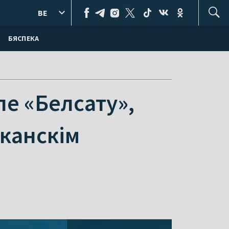
BE
БЯСПЕКА
ле «Белсату»,
канскім