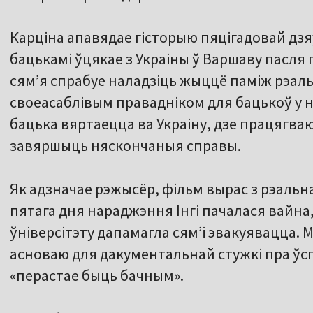
Карціна апавядае гісторыю пяцігадовай дзяў
бацькамі ўцякае з Украіны ў Варшаву пасля 
сям’я спрабуе наладзіць жыццё паміж рэальн
своеасаблівым правадніком для бацькоў у 
бацька вяртаецца ва Украіну, дзе працягва
завяршыць няскончаныя справы.
Як адзначае рэжысёр, фільм вырас з рэальна
пятага дня нараджэння Інгі пачалася вайна,
ўніверсітэту дапамагла сям’і эвакуявацца. 
асноваю для дакументальнай стужкі пра ўсп
«перастае быць бачным».