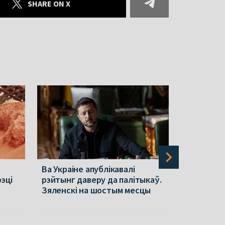
SHARE ON X
Ва Украіне апублікавалі
Часовыя 
рэці
рэйтынг даверу да палітыкаў.
пачалі пе
Зяленскі на шостым месцы
дэмакрат