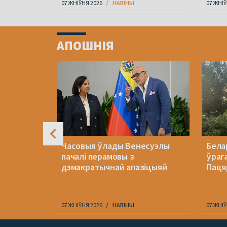
07 ЖНІЎНЯ 2026
НАВІНЫ
07 ЖНІЎ
Item
1
АПОШНІЯ
of
4
тапіла
Часовыя ўлады Венесуэлы
Бела
 рэкорд
пачалі перамовы з
ўраг
дэмакратычнай апазіцыяй
Паця
07 ЖНІЎНЯ 2026
НАВІНЫ
07 ЖНІЎ
Item