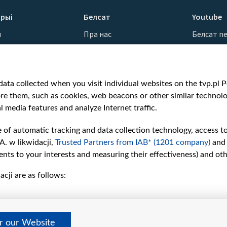
рыі
Белсат
Youtube
ы
Пра нас
Белсат n
Кантакты
Белсат Sh
ванні
Місія
Белсат Li
н
Каштоўнасці «Белсату»
Жэстачай
ata collected when you visit individual websites on the tvp.pl Por
Як нас глядзець
Belsat En
re them, such as cookies, web beacons or other similar technolog
Узнагароды
Biełsat PL
l media features and analyze Internet traffic.
Міжнародная супраца
Белсат N
Ціск з боку ўладаў
Белсат Hi
e of automatic tracking and data collection technology, access t
Беларусі
Белсат Mu
A. w likwidacji,
Trusted Partners from IAB* (1201 company)
and
Як нас падтрымаць
Белсат D
nts to your interests and measuring their effectiveness) and ot
Правілы выкарыстання
cji are as follows:
матэрыялаў
Інфармацыя аб
адпраўніку
Бяспека
er our Website