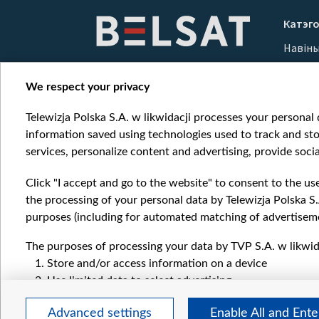
1
Катэго
of
Навін
10
Вайна
Мерка
We respect your privacy
Онлай
Telewizja Polska S.A. w likwidacji processes your personal d
information saved using technologies used to track and sto
services, personalize content and advertising, provide socia
Click "I accept and go to the website" to consent to the us
the processing of your personal data by Telewizja Polska S.
purposes (including for automated matching of advertiseme
The purposes of processing your data by TVP S.A. w likwida
Store and/or access information on a device
Use limited data to select advertising
Create profiles for personalised advertising
Advanced settings
Enable All and Ent
Use profiles to select personalised advertising