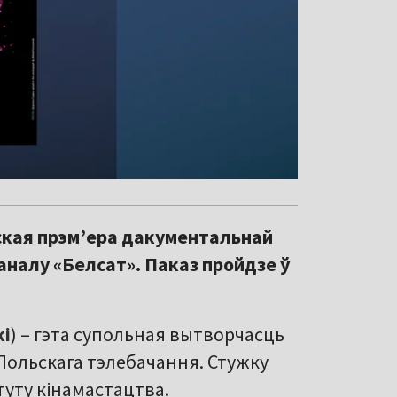
ская прэм’ера дакументальнай
аналу «Белсат». Паказ пройдзе ў
і
) – гэта супольная вытворчасць
і Польскага тэлебачання. Стужку
туту кінамастацтва.