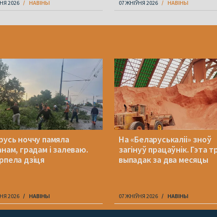
НЯ 2026
НАВІНЫ
07 ЖНІЎНЯ 2026
НАВІНЫ
русь ноччу памяла
На «Беларуськаліі» зноў
анам, градам і залеваю.
загінуў працаўнік. Гэта т
рпела дзіця
выпадак за два месяцы
НЯ 2026
НАВІНЫ
07 ЖНІЎНЯ 2026
НАВІНЫ