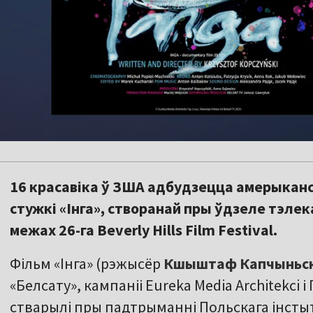
16 красавіка ў ЗША адбудзецца амерыкан
стужкі «Інга», створанай пры ўдзеле тэлек
межах 26-га Beverly Hills Film Festival.
Фільм «Інга» (рэжысёр
Кшыштаф Капчыньск
«Белсату», кампаніі Eureka Media Architekci 
стварылі пры падтрыманні Польскага інсты