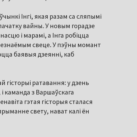
чынкі Інгі, якая разам са сляпымі
пачатку вайны. У новым горадзе
асцю і марамі, а Інга робіцца
незнаёмым свеце. У пэўны момант
юцца баявыя дзеянні, каб
й гісторыі ратавання: у дзень
 і каманда з Варшаўскага
Менавіта гэтая гісторыя сталася
рыманне свету, нават калі ён