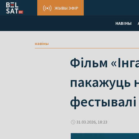
ЖЫВЫ ЭФІР
НАВІНЫ
навіны
Фільм «Інг
пакажуць 
фестывалі
31.03.2026, 18:23