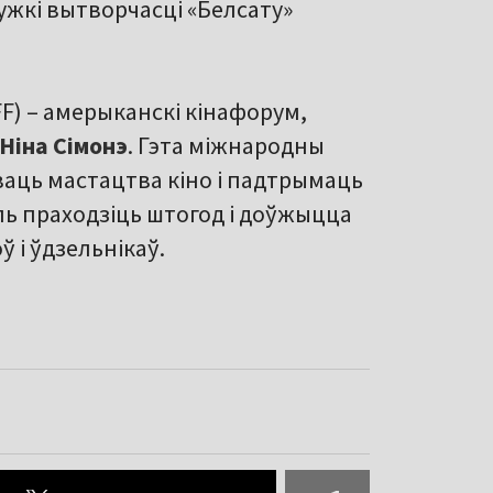
ужкі вытворчасці «Белсату»
HFF) – амерыканскі кінафорум,
Ніна Сімонэ
. Гэта міжнародны
ваць мастацтва кіно і падтрымаць
ль праходзіць штогод і доўжыцца
ў і ўдзельнікаў.