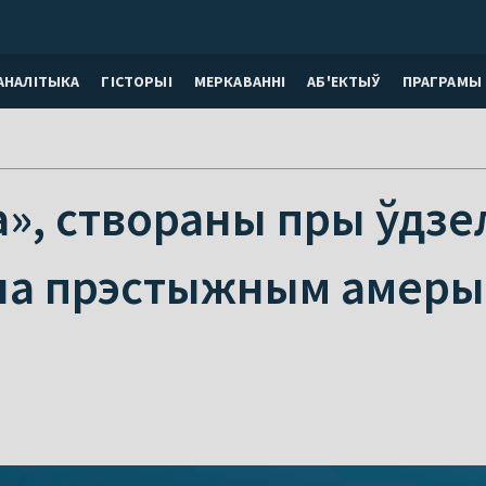
АНАЛІТЫКА
ГІСТОРЫІ
МЕРКАВАННI
АБ'ЕКТЫЎ
ПРАГРАМЫ
а», створаны пры ўдзе
на прэстыжным амеры