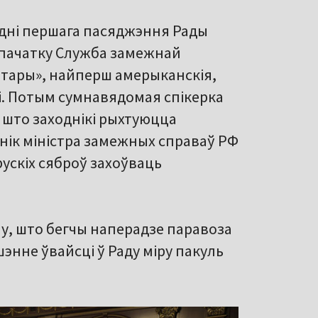
дні першага пасяджэння Рады
Спачатку Служба замежнай
атары», найперш амерыканскія,
і. Потым сумнавядомая спікерка
 што заходнікі рыхтуюцца
снік міністра замежных справаў РФ
рускіх сяброў захоўваць
у, што бегчы наперадзе паравоза
энне ўвайсці ў Раду міру пакуль