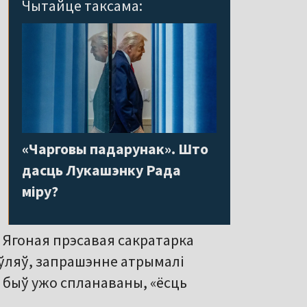
Чытайце таксама:
«Чарговы падарунак». Што
дасць Лукашэнку Рада
міру?
 Ягоная прэсавая сакратарка
аўляў, запрашэнне атрымалі
с быў ужо спланаваны, «ёсць