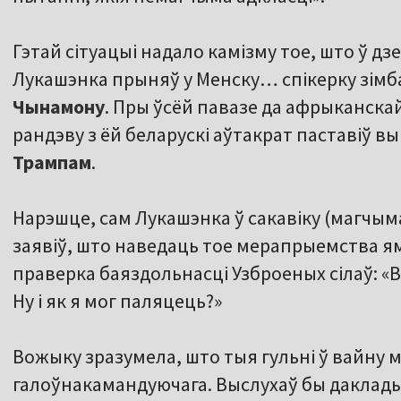
Гэтай сітуацыі надало камізму тое, што ў д
Лукашэнка прыняў у Менску… спікерку зімб
Чынамону
. Пры ўсёй павазе да афрыканскай
рандэву з ёй беларускі аўтакрат паставіў 
Трампам
.
Нарэшце, сам Лукашэнка ў сакавіку (магчым
заявіў, што наведаць тое мерапрыемства 
праверка баяздольнасці Узброеных сілаў: «В
Ну і як я мог паляцець?»
Вожыку зразумела, што тыя гульні ў вайну ма
галоўнакамандуючага. Выслухаў бы даклады