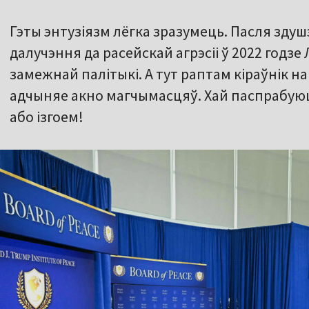
Гэты энтузіязм лёгка зразумець. Пасля здуш
далучэння да расейскай агрэсіі ў 2022 годзе
замежнай палітыкі. А тут раптам кіраўнік 
адчыняе акно магчымасцяў. Хай паспрабую
або ізгоем!