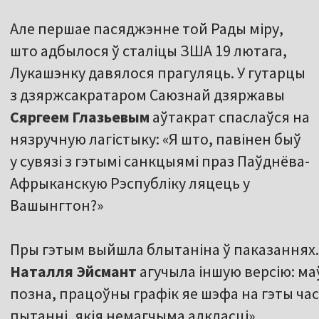
Але першае пасяджэнне той Рады міру,
што адбылося ў сталіцы ЗША 19 лютага,
Лукашэнку давялося прагуляць. У гутарцы
з дзяржсакратаром Саюзнай дзяржавы
Сяргеем Глазьевым
аўтакрат спаслаўся на
нязручную лагістыку: «Я што, павінен быў
у сувязі з гэтымі санкцыямі праз Паўднёва-
Афрыканскую Рэспубліку ляцець у
Вашынгтон?»
Пры гэтым выйшла блытаніна ў паказаннях.
Наталля Эйсмант
агучыла іншую версію: м
позна, працоўны графік яе шэфа на гэты ча
пытанні, якія немагчыма адкласці».