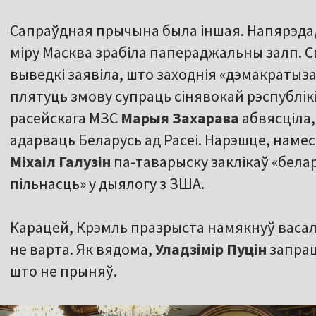
Сапраўдная прычына была іншая. Напярэда
міру Масква зрабіла папераджальны залп. 
выведкі заявіла, што заходнія «дэмакратыз
плятуць змову супраць сінявокай рэспублік
расейскага МЗС
Марыя Захарава
абвясціла,
адарваць Беларусь ад Расеі. Нарэшце, наме
Міхаіл Галузін
па-таварыску заклікаў «бела
пільнасць» у дыялогу з ЗША.
Карацей, Крэмль празрыста намякнуў васал
не варта. Як вядома,
Уладзімір Пуцін
запраш
што не прыняў.