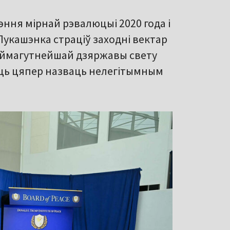
эння мірнай рэвалюцыі 2020 года і
 Лукашэнка страціў заходні вектар
наймагутнейшай дзяржавы свету
ць цяпер назваць нелегітымным