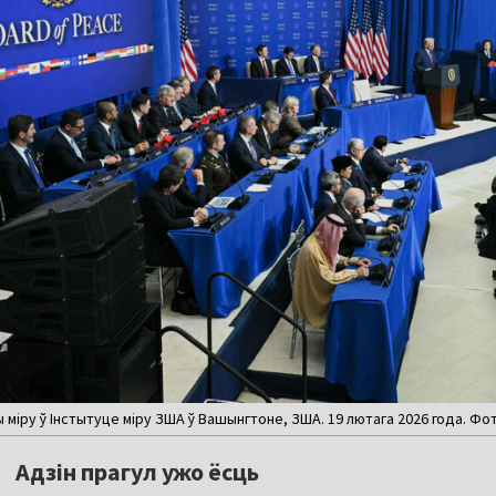
міру ў Інстытуце міру ЗША ў Вашынгтоне, ЗША. 19 лютага 2026 года. Фота
Адзін прагул ужо ёсць