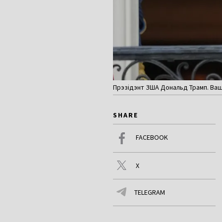
Прэзідэнт ЗША Дональд Трамп. Вашын
SHARE
FACEBOOK
X
TELEGRAM