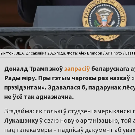
гтон, ЗША. 27 сакавіка 2026 года. Фота: Alex Brandon / AP Photo / East
Доналд Трамп зноў
запрасіў
беларускага а
Рады міру. Пры гэтым чарговы раз назва
прэзідэнтам». Здавалася б, падарунак лёсу
не ўсё так адназначна.
Згадайма: як толькі ў студзені амерыканскі 
Лукашэнку
ў сваю новую арганізацыю, той а
пад тэлекамеры – падпісаў дакумент аб увах