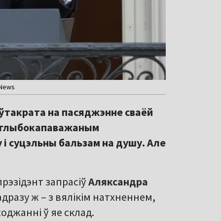
 News
ўтакрата на пасяджэнне сваёй
ў «глыбокапаважаным
 і суцэльны бальзам на душу. Але
прэзідэнт запрасіў
Аляксандра
дразу ж – з вялікім натхненнем,
оджанні ў яе склад.