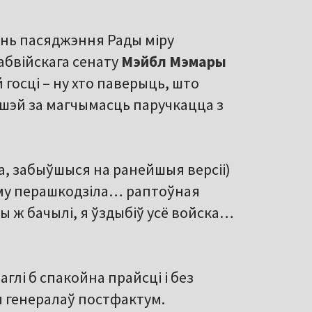
зень пасяджэння Рады міру
абвійскага сенату
Мэйбл Мэмары
 госці – ну хто паверыць, што
вышэй за магчымасць паручкацца з
а, забыўшыся на ранейшыя версіі)
яму перашкодзіла… раптоўная
ы ж бачылі, я ўздыбіў усё войска…
глі б спакойна прайсці і без
 генералаў постфактум.