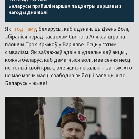
Беларусы прайшлі маршам па цэнтры Варшавы з
нагоды Дня Волі
Як і
год таму
, беларусы, каб адзначыць Дзень Волі,
збіраліся перад касцёлам Святога Аляксандра на
плошчы Трох Крыжоў у Варшаве. Ёсць у гэтым
сімвалізм. Як заўважыў адзін з удзельнікаў акцыі,
кожны беларус, каб дамагчыся волі, мае сёння несці
не толькі свой крыж, але яшчэ некалькі – за тых, хто
не мае магчымасці свабодна выйсці і заявіць, што
Беларусь – жыве!