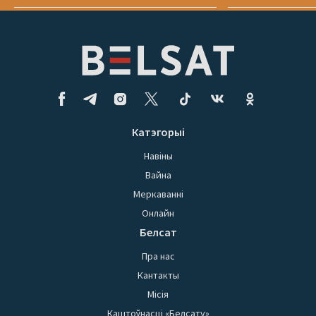
Катэгорыі
Навіны
Вайна
Меркаванні
Онлайн
Белсат
Пра нас
Кантакты
Місія
Каштоўнасці «Белсату»