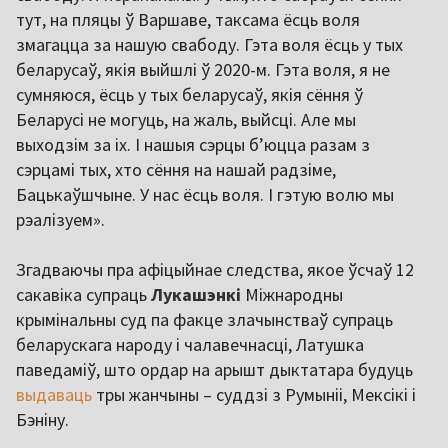
тут, на пляцы ў Варшаве, таксама ёсць воля
змагацца за нашую свабоду. Гэта воля ёсць у тых
беларусаў, якія выйшлі ў 2020-м. Гэта воля, я не
сумняюся, ёсць у тых беларусаў, якія сёння ў
Беларусі не могуць, на жаль, выйсці. Але мы
выходзім за іх. І нашыя сэрцы б’юцца разам з
сэрцамі тых, хто сёння на нашай радзіме,
Бацькаўшчыне. У нас ёсць воля. І гэтую волю мы
рэалізуем».
Згадваючы пра афіцыйнае следства, якое ўсчаў 12
сакавіка супраць
Лукашэнкі
Міжнародны
крымінальны суд па факце злачынстваў супраць
беларускага народу і чалавечнасці, Латушка
паведаміў, што ордар на арышт дыктатара будуць
выдаваць
тры жанчыны – суддзі з Румыніі, Мексікі і
Бэніну.