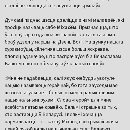
людзі не здаюцца і не апускаюць крылаў».
Думкамі падчас шэсця дзеліцца з намі маладзён, які
просіць называць сябе
Міхасём
. Прызнаецца, што
ўжо паўтара года «на выгнанні» і летась таксама
браў удзел у маршы на Дзень Волі. На думку нашага
суразмоўцы, сёлетняе шэсце больш яскравае.
Хлопец адзначае, што паспрачаўся б з Вячаславам
Барком наконт «беларусаў як нацыі герояў».
«Мне не падабаецца, калі якую-небудзь увогуле
нацыю называюць гераічнай, бо гэта заўсёды мае
штосьці агульнае з больш ці менш радыкальнымі
нацыянальнымі рухамі. Слова «герой» для мяне
асабіста патыхае крывёю. Вельмі страшна за тых,
хто застаецца ў Беларусі. І вельмі хочацца
нармальнасці…» – казаў Міхась, прытрымліваючы
левай рукой вялікі нацыянальны сцяг Беларусі.