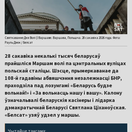
Святкаванне Дня Волі ў Варшаве. Варшава, Польшча. 28 сакавіка 2026 года. Фота:
Рауль Дзюк / Белсат
28 сакавіка некалькі тысяч беларусаў
прайшліся Маршам волі па цэнтральных вуліцах
польскай сталіцы. Шэсце, прымеркаванае да
108-й гадавіны абвяшчэння незалежнасці БНР,
праходзіла пад лозунгамі «Беларусь будзе
вольнай!» і «За вольнасць нашу і вашу». Калону
ўзначальвалі беларускія касінеры і лідарка
дэмакратычнай Беларусі Святлана Ціханоўская.
«Белсат» узяў удзел у маршы.
Чытайце таксама: