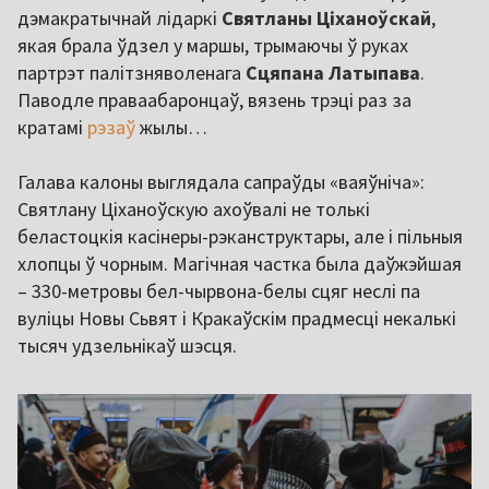
дэмакратычнай лідаркі
Святланы Ціханоўскай
,
якая брала ўдзел у маршы, трымаючы ў руках
партрэт палітзняволенага
Сцяпана Латыпава
.
Паводле праваабаронцаў, вязень трэці раз за
кратамі
рэзаў
жылы…
Галава калоны выглядала сапраўды «ваяўніча»:
Святлану Ціханоўскую ахоўвалі не толькі
беластоцкія касінеры-рэканструктары, але і пільныя
хлопцы ў чорным. Магічная частка была даўжэйшая
– 330-метровы бел-чырвона-белы сцяг неслі па
вуліцы Новы Сьвят і Кракаўскім прадмесці некалькі
тысяч удзельнікаў шэсця.