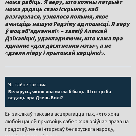
можа рабіць. Я веру, што кожны патрыёт
можа дадаць сваю іскрынку, каб
разгарэлася, узнялося полымя, якое
ачысціць нашую Радзіму ад пошасці. Я веру
ў моц аб’яднання!» – заявіў Аляксей
Дзікавіцкі, удакладняючы, што кажа пра
яднанне «для дасягнення мэты», а не
«дзеля піяру і прыгожай карцінкі».
Чытайце таксама:
Беларусь, якою яна магла б быць. Што трэба
ведаць пра Дзень Волі?
Ён заклікаў таксама асцерагацца тых, «хто хоча
любой цаной прысвоіць сабе эксклюзіўнае права на
прадстаўленне інтарэсаў беларускага народу,