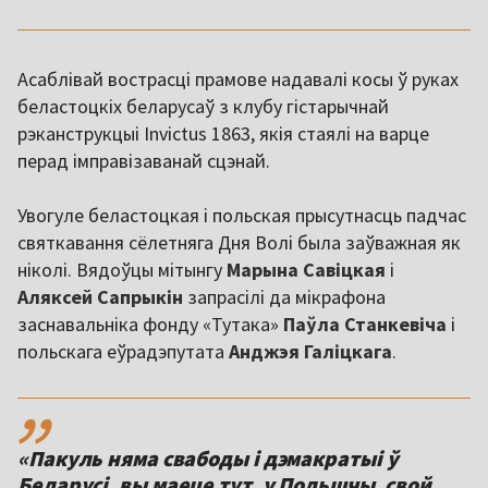
Асаблівай вострасці прамове надавалі косы ў руках
беластоцкіх беларусаў з клубу гістарычнай
рэканструкцыі Invictus 1863, якія стаялі на варце
перад імправізаванай сцэнай.
Увогуле беластоцкая і польская прысутнасць падчас
святкавання сёлетняга Дня Волі была заўважная як
ніколі. Вядоўцы мітынгу
Марына Савіцкая
і
Аляксей Сапрыкін
запрасілі да мікрафона
заснавальніка фонду «Тутака»
Паўла Станкевіча
і
польскага еўрадэпутата
Анджэя Галіцкага
.
,,
«Пакуль няма свабоды і дэмакратыі ў
Беларусі, вы маеце тут, у Польшчы, свой