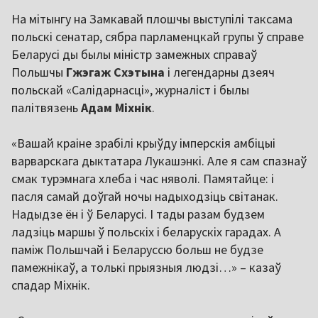
На мітынгу на Замкавай плошчы выступілі таксама
польскі сенатар, сябра парламенцкай групы ў справе
Беларусі ды былы міністр замежных справаў
Польшчы
Гжэгаж Схэтына
і легендарны дзеяч
польскай «Салідарнасці», журналіст і былы
палітвязень
Адам Міхнік
.
«Вашай краіне зрабілі крыўду імперскія амбіцыі
варварскага дыктатара Лукашэнкі. Але я сам спазнаў
смак турэмнага хлеба і час няволі. Памятайце: і
пасля самай доўгай ночы надыходзіць світанак.
Надыдзе ён і ў Беларусі. І тады разам будзем
ладзіць маршы ў польскіх і беларускіх гарадах. А
паміж Польшчай і Беларуссю больш не будзе
памежнікаў, а толькі прыязныя людзі…» – казаў
спадар Міхнік.