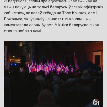
«Спадзяюся, словы пра адсутнасць памежнікаў на
мяжы пачуюць не толькі беларусы ў «сваіх афіцэрскіх
кабінетах», як казаў ксёндз на Трох Крыжах, але і
Божанька, які ўзваліў на нас гэтыя крыжы…» –
каментавала словы Адама Міхніка беларуска, якая
стаяла побач з намі.