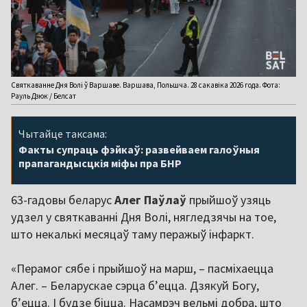
Святкаванне Дня Волі ў Варшаве. Варшава, Польшча. 28 сакавіка 2026 года. Фота:
Рауль Дзюк / Белсат
Чытайце таксама:
Факты супраць фэйкаў: развейваем галоўныя
прапагандысцкія міфы пра БНР
63-гадовы беларус
Алег Паўлаў
прыйшоў узяць
удзел у святкаванні Дня Волі, нягледзячы на тое,
што некалькі месяцаў таму перажыў інфаркт.
«Перамог сябе і прыйшоў на марш, – пасміхаецца
Алег. – Беларускае сэрца бʼецца. Дзякуй Богу,
бʼецца. І будзе біцца. Насамрэч вельмі добра, што