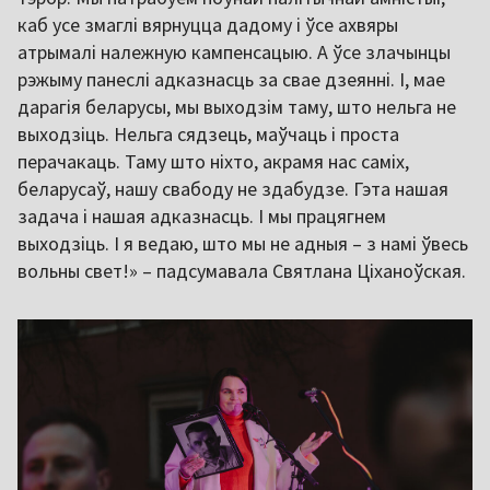
каб усе змаглі вярнуцца дадому і ўсе ахвяры
атрымалі належную кампенсацыю. А ўсе злачынцы
рэжыму панеслі адказнасць за свае дзеянні. І, мае
дарагія беларусы, мы выходзім таму, што нельга не
выходзіць. Нельга сядзець, маўчаць і проста
перачакаць. Таму што ніхто, акрамя нас саміх,
беларусаў, нашу свабоду не здабудзе. Гэта нашая
задача і нашая адказнасць. І мы працягнем
выходзіць. І я ведаю, што мы не адныя – з намі ўвесь
вольны свет!» – падсумавала Святлана Ціханоўская.