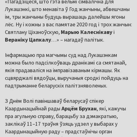
«Пагадзіцеся, што гэта вельмі сімвалічна для
Лукашэнкі, што менавіта ў Год жанчыны, абвешчаны
ім, тры жанчыны будуць вырашаць далейшы ягоны
лёс. Ну і кожны з вас памятае 2020 год і трох жанчын:
Святлану Ціханоўскую,
Марыю Калеснікаву
і
Вераніку Цапкалу
…» – нагадаў палітык.
Інфармацыю пра магчымы суд над Лукашэнкам
можна было падсілкоўваць дранікамі са смятанай,
якія прадаваліся на імправізаваным кірмашы. Як
сцвярджалі вядоўцы, выручаныя сродкі пойдуць на
падтрыманне беларускіх палітзняволеных.
З Днём Волі павіншаваў беларусаў спікер
Каардынацыйнай рады
Арцём Брухан
, які, кажучы
пра агульную справу, барацьбу за дэмакратыю,
заклікаў 11–17 траўня ўзяць удзел у выбарах у
Каардынацыйную раду – прадстаўнічы орган