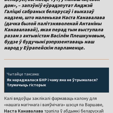
дом», – запэўніў еўрадэпутат Анджэй
Галіцкі сабраных беларусаў і выказаў
надзею, што маленькая Наста Канавалава
(дачка былой палітзняволенай Антаніны
Канавалавай), якая перад тым выступала
разам з актывістам Васілём Плешкуновым,
будзе ў будучыні рэпрэзентаваць наш
народ у Еўрапейскім парламенце.
Чытайце таксама:
Як нараджалася БНР і чаму яна не ўтрымалася?
Тлумачыць гісторык
Калі вядоўцы заклікалі фармаваць калону для
«нашага магічнага і ваяўнічага» шэсця па Варшаве,
Наста Канавалава
трапіла ў абдымкі беларускай