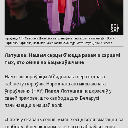
Кіраўніца АПК Святлана Ціханоўская прамаўляе падчас святкавання Дня Волі ў
Варшаве. Варшава, Польшча. 28 сакавіка 2026 года. Фота: Рауль Дзюк / Белсат
Латушка: Нашыя сэрцы б’юцца разам з сэрцамі
тых, хто сёння на Бацькаўшчыне
Намеснік кіраўніцы Абʼяднанага пераходнага
кабінету і кіраўнік Народнага антыкрызіснага
ўпраўлення (НАУ)
Павел Латушка
падкрэсліў у
сваёй прамове, што свабода для Беларусі
пачынаецца з нашай волі:
«І я хачу сказаць сёння: у мяне ёсць воля змагацца за
свабоду. Я перакананы: у тых, хто сабраўся сёння