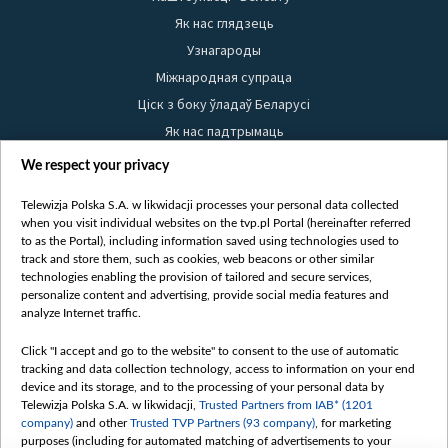
Як нас глядзець
Узнагароды
Міжнародная супраца
Ціск з боку ўладаў Беларусі
Як нас падтрымаць
Правілы выкарыстання матэрыялаў
We respect your privacy
Інфармацыя аб адпраўніку
Telewizja Polska S.A. w likwidacji processes your personal data collected
Бяспека
when you visit individual websites on the tvp.pl Portal (hereinafter referred
Youtube
to as the Portal), including information saved using technologies used to
track and store them, such as cookies, web beacons or other similar
Белсат news
technologies enabling the provision of tailored and secure services,
personalize content and advertising, provide social media features and
Белсат Shorts
analyze Internet traffic.
Белсат Life
Жэстачайшы мульт
Click "I accept and go to the website" to consent to the use of automatic
tracking and data collection technology, access to information on your end
Belsat English
device and its storage, and to the processing of your personal data by
Biełsat PL
Telewizja Polska S.A. w likwidacji,
Trusted Partners from IAB* (1201
company)
and other
Trusted TVP Partners (93 company)
, for marketing
Белсат Now
purposes (including for automated matching of advertisements to your