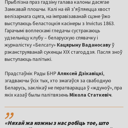
Прыблізна праз гадзіну галава калоны дасягае
Замкавай плошчы. Калі на ёй зʼяўляецца хвост
велізарнага сцяга, на імправізаванай сцэне ўжо
выступаюць беластоцкія касінеры з Invictus 1863.
Гарачымі воплескамі гледачы сустракаюць
удзельніцу клубу – беларускую спявачку і
журналістку «Белсату»
Кацярыну Ваданосаву
ў
рэканструяванай сукенцы XIX стагоддзя. Пасля зноў
выступаюць палітыкі.
Прадстаўнік Рады БНР
Аляксей Дзікавіцкі
,
згадваючы ўсіх тых, хто змагаўся за свабодную
Беларусь, заклікаў не ператварацца ў «ждуноў», пра
якіх казаў былы палітвязень
Мікола Статкевіч
.
,,
«Няхай жа кожны з нас робіць тое, што