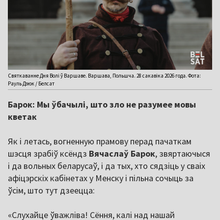
Святкаванне Дня Волі ў Варшаве. Варшава, Польшча. 28 сакавіка 2026 года. Фота:
Рауль Дзюк / Белсат
Барок: Мы ўбачылі, што зло не разумее мовы
кветак
Як і летась, вогненную прамову перад пачаткам
шэсця зрабіў ксёндз
Вячаслаў Барок
, звяртаючыся
і да вольных беларусаў, і да тых, хто сядзіць у сваіх
афіцэрскіх кабінетах у Менску і пільна сочыць за
ўсім, што тут дзеецца:
«Слухайце ўважліва! Сёння, калі над нашай