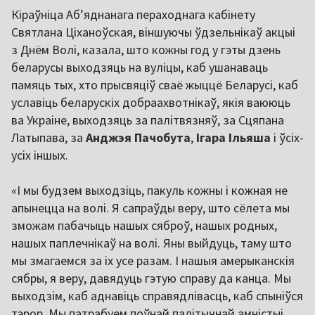
Кіраўніца Абʼяднанага пераходнага кабінету
Святлана Ціханоўская, віншуючы ўдзельнікаў акцыі
з Днём Волі, казала, што кожны год у гэты дзень
беларусы выходзяць на вуліцы, каб ушанаваць
памяць тых, хто прысвяціў сваё жыццё Беларусі, каб
уславіць беларускіх добраахвотнікаў, якія ваююць
ва Украіне, выходзяць за палітвязняў, за Сцяпана
Латыпава, за
Анджэя Пачобута
,
Ігара Ільяша
і ўсіх-
усіх іншых.
«І мы будзем выходзіць, пакуль кожны і кожная не
апынецца на волі. Я сапраўды веру, што сёлета мы
зможам пабачыць нашых сяброў, нашых родных,
нашых паплечнікаў на волі. Яны выйдуць, таму што
мы змагаемся за іх усе разам. І нашыя амерыканскія
сябры, я веру, давядуць гэтую справу да канца. Мы
выходзім, каб аднавіць справядлівасць, каб спыніўся
тэрор. Мы патрабуем поўнай палітычнай амністыі,