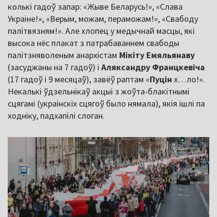
колькі гадоў запар: «Жыве Беларусь!», «Слава
Украіне!», «Верым, можам, пераможам!», «Свабоду
палітвязням!». Але хлопец у медычнай масцы, які
высока нёс плакат з патрабаваннем свабоды
палітзняволеным анархістам
Мікіту Емяльянаву
(засуджаны на 7 гадоў) і
Аляксандру Францкевіча
(17 гадоў і 9 месяцаў), завёў раптам «
Пуцін
х…ло!».
Некалькі ўдзельнікаў акцыі з жоўта-блакітнымі
сцягамі (украінскіх сцягоў было нямала), якія ішлі па
ходніку, падхапілі слоган.