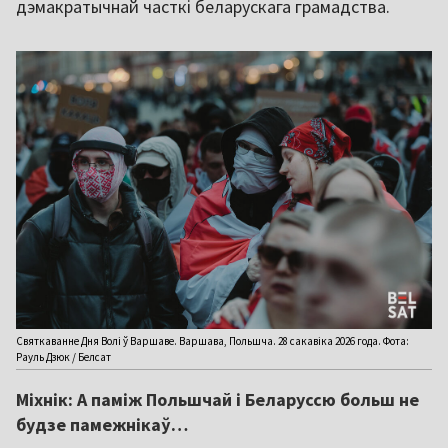
дэмакратычнай часткі беларускага грамадства.
Святкаванне Дня Волі ў Варшаве. Варшава, Польшча. 28 сакавіка 2026 года. Фота:
Рауль Дзюк / Белсат
Міхнік: А паміж Польшчай і Беларуссю больш не
будзе памежнікаў…