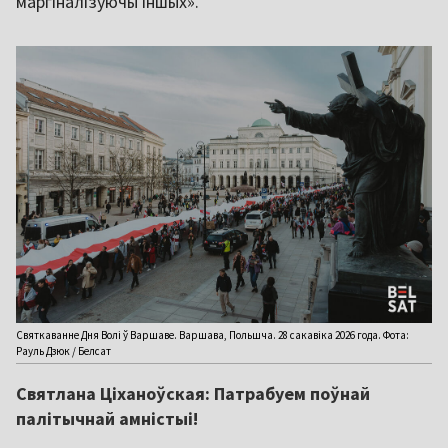
маргіналізуючы іншых».
Святкаванне Дня Волі ў Варшаве. Варшава, Польшча. 28 сакавіка 2026 года. Фота:
Рауль Дзюк / Белсат
Святлана Ціханоўская: Патрабуем поўнай
палітычнай амністыі!