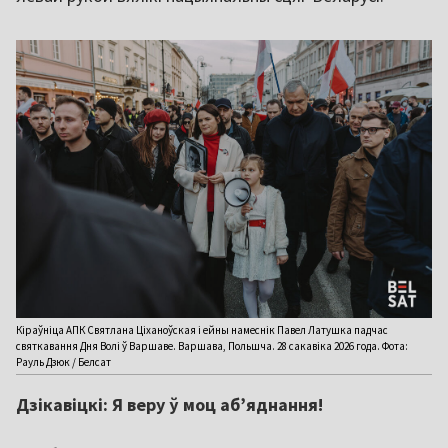
Кіраўніца АПК Святлана Ціханоўская і ейны намеснік Павел Латушка падчас
святкавання Дня Волі ў Варшаве. Варшава, Польшча. 28 сакавіка 2026 года. Фота:
Рауль Дзюк / Белсат
Дзікавіцкі: Я веру ў моц аб’яднання!