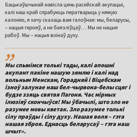
Бацькаўшчынай навісла цень расейскай акупацыі,
калі наш край спрабуюць ператварыць у нямую
калонію, я хачу сказаць вам галоўнае: мы, беларусы,
– нацыя герояў, а не баязліўцаў… Мы не нацыя
рабоў. Мы – нацыя воінаў духу.
,,
Мы спынімся толькі тады, калі апошні
акупант пакіне нашую зямлю і калі над
вольным Менскам, Горадняй і Віцебскам
ізноў залунае наш бел-чырвона-белы сцяг і
будзе ззяць святая Пагоня. Час мірных
ілюзіяў скончыўся! Мы ўбачылі, што зло не
разумее мовы кветак. Зло разумее толькі
сілу праўды і сілу духу. Нашая воля – гэта
нашая зброя. Еднасць беларусаў – гэта наш
шчыт».