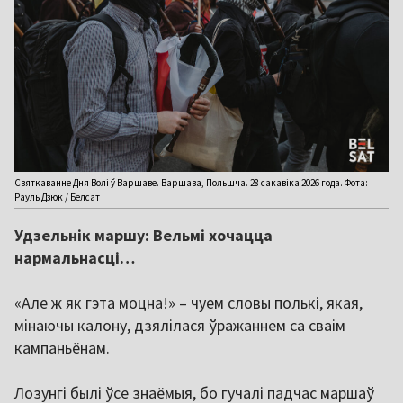
Святкаванне Дня Волі ў Варшаве. Варшава, Польшча. 28 сакавіка 2026 года. Фота:
Рауль Дзюк / Белсат
Удзельнік маршу: Вельмі хочацца
нармальнасці…
«Але ж як гэта моцна!» – чуем словы полькі, якая,
мінаючы калону, дзялілася ўражаннем са сваім
кампаньёнам.
Лозунгі былі ўсе знаёмыя, бо гучалі падчас маршаў