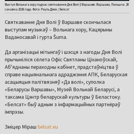
Выступ Вольнага хору падчас святкавання Дня Волі ў Варшаве. Варшава, Польшча. 28
сакавіка 2026 года. Фота: Рауль Дзюк / Белсат
Святкаванне Дня Волі ў Варшаве скончылася
выступам музыкаў – Вольнага хору, Кацярыны
Ваданосавай і гурта Šuma.
Да арганізацыі мітынгаў і шэсця з нагоды Дня Волі
прычыніліся сёлета Офіс Святланы Ціханоўскай,
Аб’яднаны пераходны кабінет, прадстаўніцтва ў
справе нацыянальнага адраджэння АПК, Беларуская
асацыяцыя палітвязняў «Да волі», суполка
«Беларусы Варшавы», Музей Вольнай Беларусі, а
таксама Цэнтр беларускай культуры ў Беластоку.
«Белсат» быў адным з інфармацыйных партнёраў
імпрэзы.
Зміцер Міраш
belsat.eu