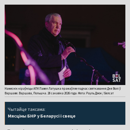
Намеснік кіраўніцы АПК Павел Латушка прамаўляе падчас святкавання Дня Волі ў
Варшаве. Варшава, Польшча. 28 сакавіка 2026 года. Фота: Рауль Дзюк / Белсат
Чытайце таксама:
Мясціны БНР у Беларусі і свеце