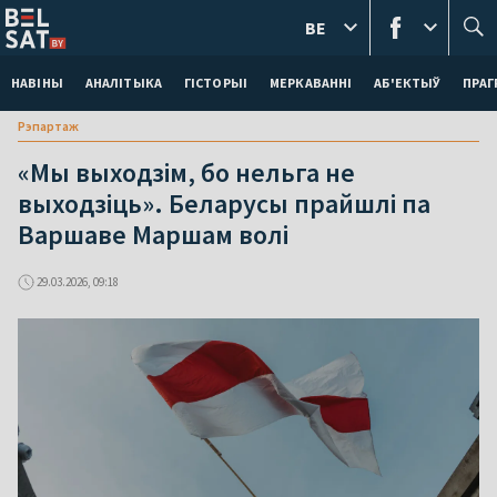
BE
НАВІНЫ
АНАЛІТЫКА
ГІСТОРЫІ
МЕРКАВАННI
АБ'ЕКТЫЎ
ПРАГ
Рэпартаж
«Мы выходзім, бо нельга не
выходзіць». Беларусы прайшлі па
Варшаве Маршам волі
29.03.2026, 09:18