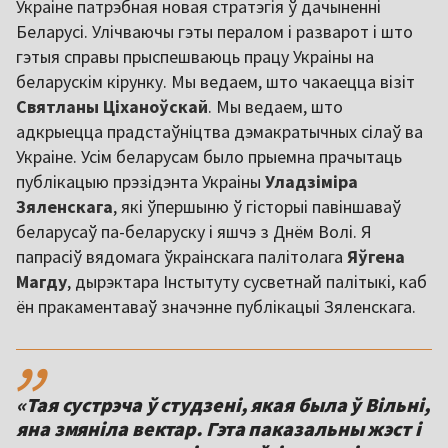
Украіне патрэбная новая стратэгія ў дачыненні
Беларусі. Улічваючы гэты пералом і разварот і што
гэтыя справы прыспешваюць працу Украіны на
беларускім кірунку. Мы ведаем, што чакаецца візіт
Святланы Ціханоўскай
. Мы ведаем, што
адкрыецца прадстаўніцтва дэмакратычных сілаў ва
Украіне. Усім беларусам было прыемна прачытаць
публікацыю прэзідэнта Украіны
Уладзіміра
Зяленскага
, які ўпершыню ў гісторыі павіншаваў
беларусаў па-беларуску і яшчэ з Днём Волі. Я
папрасіў вядомага ўкраінскага палітолага
Яўгена
Магду
, дырэктара Інстытуту сусветнай палітыкі, каб
ён пракаментаваў значэнне публікацыі Зяленскага.
,,
«Тая сустрэча ў студзені, якая была ў Вільні,
яна змяніла вектар. Гэта паказальны жэст і