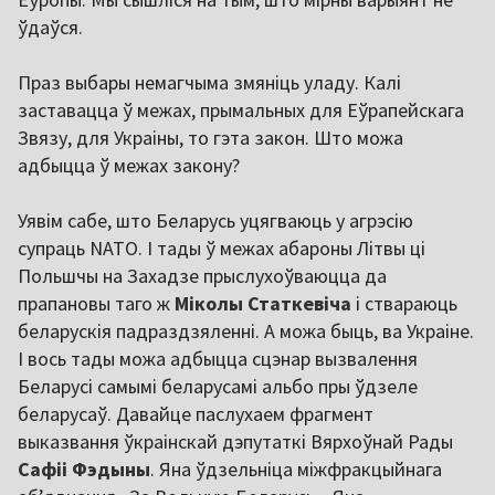
ўдаўся.
Праз выбары немагчыма змяніць уладу. Калі
заставацца ў межах, прымальных для Еўрапейскага
Звязу, для Украіны, то гэта закон. Што можа
адбыцца ў межах закону?
Уявім сабе, што Беларусь уцягваюць у агрэсію
супраць NATO. І тады ў межах абароны Літвы ці
Польшчы на Захадзе прыслухоўваюцца да
прапановы таго ж
Міколы Статкевіча
і ствараюць
беларускія падраздзяленні. А можа быць, ва Украіне.
І вось тады можа адбыцца сцэнар вызвалення
Беларусі самымі беларусамі альбо пры ўдзеле
беларусаў. Давайце паслухаем фрагмент
выказвання ўкраінскай дэпутаткі Вярхоўнай Рады
Сафіі Фэдыны
. Яна ўдзельніца міжфракцыйнага