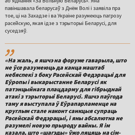
абʼяднання «За Вольную Беларусь». Яна
павіншавала беларусаў з Днём Волі і заявіла пра
тое, ці на Захадзе і ва Украіне разумеюць пагрозу
расейскую, якая ідзе з тэрыторыі Беларусі, для
суседзяў.
,,
«На жаль, я яшчэ на форуме гаварыла, што
не ўсе разумеюць да канца маштаб
небяспекі з боку Расейскай Федэрацыі для
Еўропы і выкарыстанне Беларусі як
патэнцыйнага плацдарму для гібрыднай
атакі з тэрыторыі Беларусі. Яшчэ паўгода
таму я выступала ў Еўрапарламенце на
круглым стале наконт санкцыя супраць
Расейскай Федэрацыі, і яны абсалютна не
разумелі новую прыроду вайны. Я ім
казала, што «шагэды» ўжо ляцяць на сім-