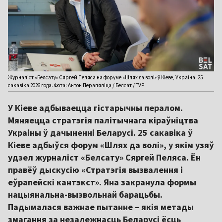
Журналіст «Белсату» Сяргей Пеляса на форуме «Шлях да волі» ў Кіеве, Украіна. 25
сакавіка 2026 года. Фота: Антон Перапяліца / Белсат / TVP
У Кіеве адбываецца гістарычны пералом.
Мяняецца стратэгія палітычнага кіраўніцтва
Украіны ў дачыненні Беларусі. 25 сакавіка ў
Кіеве адбыўся форум «Шлях да волі», у якім узяў
удзел журналіст «Белсату» Сяргей Пеляса. Ён
правёў дыскусію «Стратэгія вызвалення і
еўрапейскі кантэкст». Яна закранула формы
нацыянальна-вызвольнай барацьбы.
Падымалася важнае пытанне – якія метады
змагання за незалежнасць Беларусі ёсць