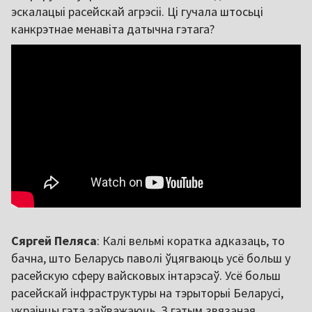
эскалацыі расейскай агрэсіі. Ці гучала штосьці
канкрэтнае менавіта датычна гэтага?
Сяргей Пеляса
: Калі вельмі коратка адказаць, то
бачна, што Беларусь паволі ўцягваюць усё больш у
расейскую сферу вайсковых інтарэсаў. Усё больш
расейскай інфраструктуры на тэрыторыі Беларусі,
украінцы гэта заўважаюць. З гэтым звязаная