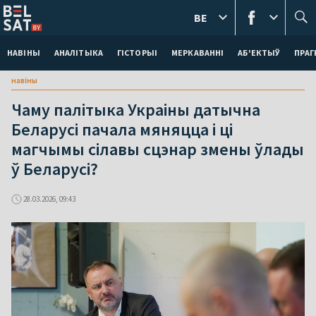
BE
НАВІНЫ
АНАЛІТЫКА
ГІСТОРЫІ
МЕРКАВАННI
АБ'ЕКТЫЎ
ПРАГ
навіны
Чаму палітыка Украіны датычна
Беларусі пачала мяняцца і ці
магчымы сілавы сцэнар змены ўлады
ў Беларусі?
28.03.2026, 09:43