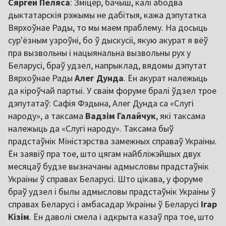
Сяргей Пеляса
: Зміцер, бачыш, калі абодва
дыктатарскія рэжымы не дабітыя, кажа дэпутатка
Вярхоўнае Рады, то мы маем праблему. На досыць
сур'ёзным узроўні, бо ў дыскусіі, якую акурат я вёў
пра вызвольны і нацыянальна вызвольны рух у
Беларусі, браў удзел, напрыклад, вядомы дэпутат
Вярхоўнае Рады
Алег Дунда
. Ён акурат належыць
да кіроўчай партыі. У сваім форуме бралі ўдзел трое
дэпутатаў: Сафія Фэдына, Алег Дунда са «Слугі
народу», а таксама
Вадзім Галайчук
, які таксама
належыць да «Слугі народу». Таксама быў
прадстаўнік Міністэрства замежных справаў Украіны.
Ён заявіў пра тое, што цягам найбліжэйшых двух
месяцаў будзе вызначаны адмысловы прадстаўнік
Украіны ў справах Беларусі. Што цікава, у форуме
браў удзел і былы адмысловы прадстаўнік Украіны ў
справах Беларусі і амбасадар Украіны ў Беларусі
Ігар
Кізім
. Ён даволі смела і адкрыта казаў пра тое, што