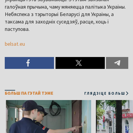
галоўная прычына, чаму мяняецца палітыка Украіны.
Небяспека з тэрыторыі Беларусі для Украіны, а
таксама для заходніх суседзяў, расце, хоць і
паступова.
belsat.eu
БОЛЬШ ПА ГЭТАЙ ТЭМЕ
ГЛЯДЗІЦЕ БОЛЬШ