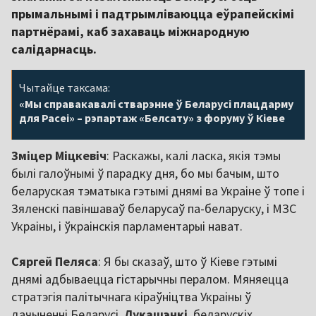
прымальнымі і падтрымліваюцца еўрапейскімі
партнёрамі, каб захаваць міжнародную
салідарнасць.
Чытайце таксама:
«Мы справакавалі стварэнне ў Беларусі плацдарму
для Расеі» – рэпартаж «Белсату» з форуму ў Кіеве
Зміцер Міцкевіч
: Раскажы, калі ласка, якія тэмы
былі галоўнымі ў парадку дня, бо мы бачым, што
беларуская тэматыка гэтымі днямі ва Украіне ў топе і
Зяленскі павіншаваў беларусаў па-беларуску, і МЗС
Украіны, і ўкраінскія парламентарыі нават.
Сяргей Пеляса
: Я бы сказаў, што ў Кіеве гэтымі
днямі адбываецца гістарычны пералом. Мяняецца
стратэгія палітычнага кіраўніцтва Украіны ў
дачыненні Беларусі,
Лукашэнкі
, беларускіх