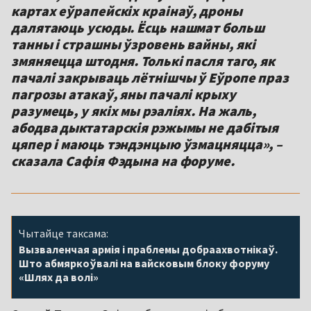
картах еўрапейскіх краінаў, дроны
далятаюць усюды. Ёсць нашмат больш
танны і страшны ўзровень вайны, які
змяняецца штодня. Толькі пасля таго, як
пачалі закрываць лётнішчы ў Еўропе праз
пагрозы атакаў, яны пачалі крыху
разумець, у якіх мы рэаліях. На жаль,
абодва дыктатарскія рэжымы не дабітыя
цяпер і маюць тэндэнцыю ўзмацняцца», –
сказала Сафія Фэдына на форуме.
Чытайце таксама:
Вызваленчая армія і праблемы добраахвотнікаў.
Што абмяркоўвалі на вайсковым блоку форуму
«Шлях да волі»