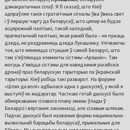
дэмакратычных сілаў. Я б сказаў, што Кіеў
адпраўляе такія стратэгічныя сігналы ўва ўвесь свет
і ў першую чаргу да беларусаў, што цяпер не будзе
асцярожнай палітыкі, такой халоднай,
прагматычнай палітыкі, якая раней была – не пужаць
дзеда, не раздражняць дзеда Лукашэнку. Улічваючы
тое, што мяняецца сітуацыя ў самой Беларусі, што
там з'яўляюцца элементы сістэмы «Арэшнік». Там
могуць зʼявіцца сістэмы для навядзення расейскіх
дронаў праз беларускую тэрыторыю па ўкраінскай
тэрыторыі. Кіеў робіць такі разварот. На форуме
«Шлях да волі» адбылася адна з дыскусіяў, у якой я
выступіў як мадэратар. Часткаю гэтай дыскусіі было
абмеркаванне сілавога плану змены ўлады ў
Беларусі і вяртання законнасці, але сілавым шляхам.
Падчас дыскусіі былі названыя формы нацыянальна-
вызвольнай барацьбы беларусаў, прымальныя для
Еўропы. Мы сышліся на тым, што мірны варыянт не