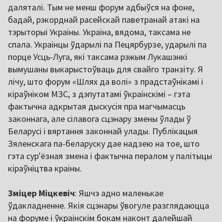
даляталі. Тым не менш форум адбыўся на фоне,
бадай, рэкорднай расейскай паветранай атакі на
тэрыторыі Украіны. Украіна, вядома, таксама не
спала. Украінцы ўдарылі па Пецярбурзе, ударылі па
порце Усць-Луга, які таксама рэжым Лукашэнкі
вымушаны выкарыстоўваць для свайго транзіту. Я
лічу, што форум «Шлях да волі» з прадстаўнікамі і
кіраўніком МЗС, з дэпутатамі ўкраінскімі – гэта
фактычна адкрытая дыскусія пра магчымасць
законнага, але сілавога сцэнару змены ўлады ў
Беларусі і вяртання законнай улады. Публікацыя
Зяленскага па-беларуску дае надзею на тое, што
гэта сур'ёзная змена і фактычна пералом у палітыцы
кіраўніцтва краіны.
Зміцер Міцкевіч
: Яшчэ адно маленькае
ўдакладненне. Якія сцэнары ўвогуле разглядаюцца
на форуме і ўкраінскім бокам наконт далейшай