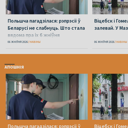
Польшча пагадзілася: рэпрэсіі ў
Віцебск і Гоме
Беларусі не слабнуць. Што стала
залевай. У Ма
вядома пра іх 6 жніўня
06 ЖНІЎНЯ 2026
НАВІНЫ
06 ЖНІЎНЯ 2026
НАВІНЫ
АПОШНІЯ
Польшча пагадзілася: рэпрэсіі ў
Віцебск і Гоме