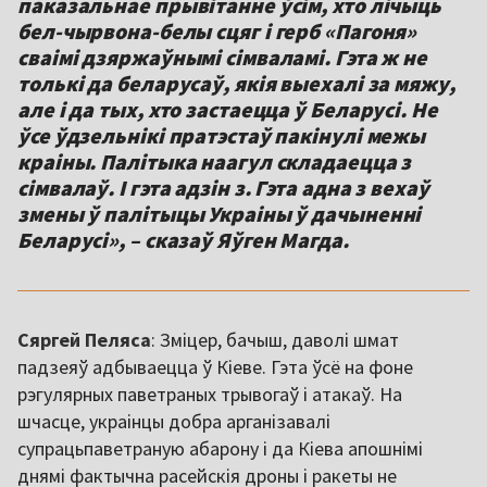
паказальнае прывітанне ўсім, хто лічыць
бел-чырвона-белы сцяг і герб «Пагоня»
сваімі дзяржаўнымі сімваламі. Гэта ж не
толькі да беларусаў, якія выехалі за мяжу,
але і да тых, хто застаецца ў Беларусі. Не
ўсе ўдзельнікі пратэстаў пакінулі межы
краіны. Палітыка наагул складаецца з
сімвалаў. І гэта адзін з. Гэта адна з вехаў
змены ў палітыцы Украіны ў дачыненні
Беларусі», – сказаў Яўген Магда.
Сяргей Пеляса
: Зміцер, бачыш, даволі шмат
падзеяў адбываецца ў Кіеве. Гэта ўсё на фоне
рэгулярных паветраных трывогаў і атакаў. На
шчасце, украінцы добра арганізавалі
супрацьпаветраную абарону і да Кіева апошнімі
днямі фактычна расейскія дроны і ракеты не