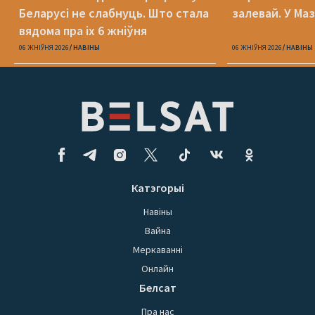
Беларусі не слабнуць. Што стала
залевай. У Ма
вядома пра іх 6 жніўня
06 ЖНІЎНЯ 2026
НАВІНЫ
06 ЖНІЎНЯ 2026
НАВІНЫ
Катэгорыі
Навіны
Вайна
Меркаванні
Онлайн
Белсат
Пра нас