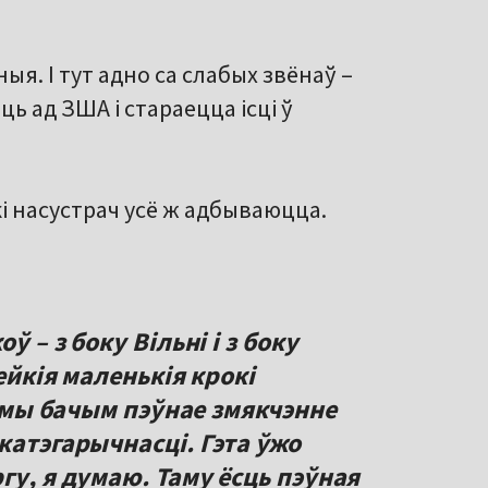
ыя. І тут адно са слабых звёнаў –
ь ад ЗША і стараецца ісці ў
і насустрач усё ж адбываюцца.
 – з боку Вільні і з боку
ейкія маленькія крокі
, мы бачым пэўнае змякчэнне
катэгарычнасці. Гэта ўжо
гу, я думаю. Таму ёсць пэўная