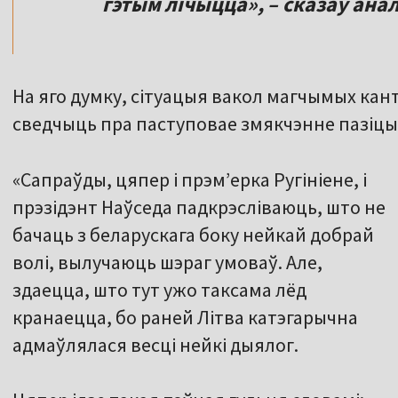
гэтым лічыцца», – сказаў ана
На яго думку, сітуацыя вакол магчымых кан
сведчыць пра паступовае змякчэнне пазіцый
«Сапраўды, цяпер і прэм’ерка Ругініене, і
прэзідэнт Наўседа падкрэсліваюць, што не
бачаць з беларускага боку нейкай добрай
волі, вылучаюць шэраг умоваў. Але,
здаецца, што тут ужо таксама лёд
кранаецца, бо раней Літва катэгарычна
адмаўлялася весці нейкі дыялог.