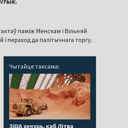
літык.
тактаў паміж Менскам і Вільняй
 і пераход да палітычнага торгу.
Чытайце таксама:
ЗША хочуць, каб Літва