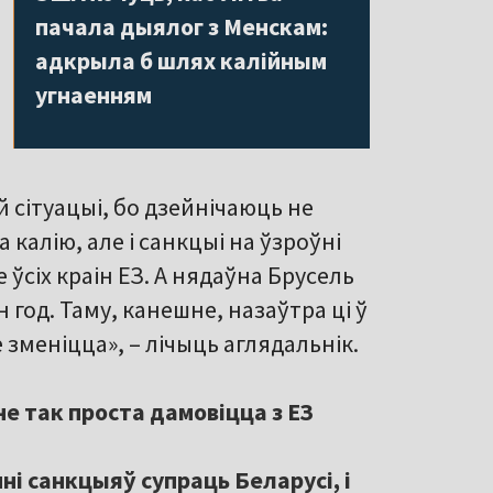
пачала дыялог з Менскам:
адкрыла б шлях калійным
угнаенням
й сітуацыі, бо дзейнічаюць не
 калію, але і санкцыі на ўзроўні
 ўсіх краін ЕЗ. А нядаўна Брусель
 год. Таму, канешне, назаўтра ці ў
зменіцца», – лічыць аглядальнік.
е так проста дамовіцца з ЕЗ
ні санкцыяў супраць Беларусі, і