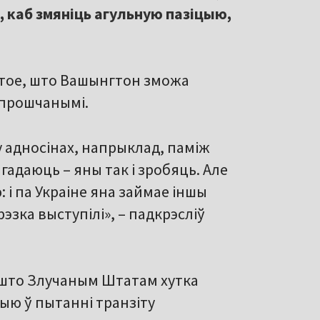
, каб змяніць агульную пазіцыю,
а тое, што Вашынгтон зможа
спрошчанымі.
у адносінах, напрыклад, паміж
агадаюць – яны так і зробяць. Але
 і па Украіне яна займае іншы
рэзка выступілі», – падкрэсліў
т, што Злучаным Штатам хутка
ыю ў пытанні транзіту