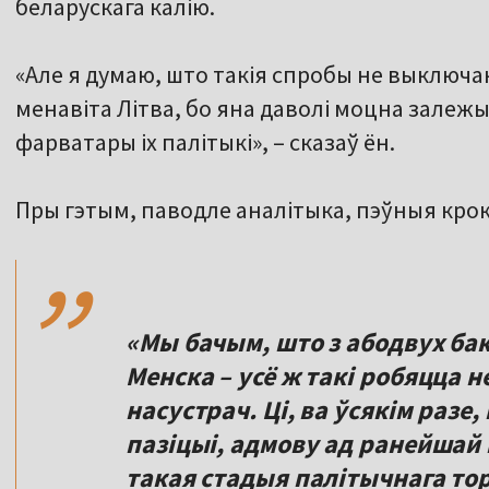
беларускага калію.
«Але я думаю, што такія спробы не выключан
менавіта Літва, бо яна даволі моцна залежыц
фарватары іх палітыкі», – сказаў ён.
,,
Пры гэтым, паводле аналітыка, пэўныя крок
«Мы бачым, што з абодвух бакоў
Менска – усё ж такі робяцца н
насустрач. Ці, ва ўсякім разе
пазіцыі, адмову ад ранейшай 
такая стадыя палітычнага тор