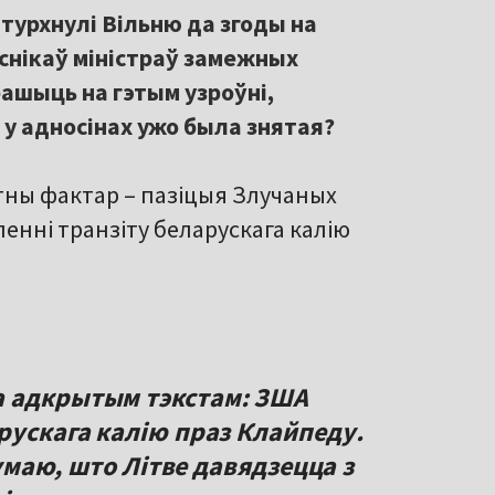
урхнулі Вільню да згоды на
еснікаў міністраў замежных
рашыць на гэтым узроўні,
у адносінах ужо была знятая?
отны фактар – пазіцыя Злучаных
енні транзіту беларускага калію
а адкрытым тэкстам: ЗША
рускага калію праз Клайпеду.
думаю, што Літве давядзецца з