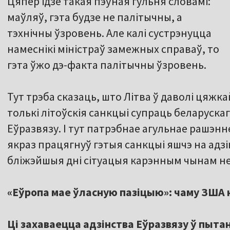
Цяпер ідзе такая пэўная гульня словамі:
маўляў, гэта будзе не палітычны, а
тэхнічны ўзровень. Але калі сустрэнуцца
намеснікі міністраў замежных справаў, то
гэта ўжо дэ-факта палітычны ўзровень.
Тут трэба сказаць, што Літва ў даволі цяжка
толькі літоўскія санкцыі супраць беларускага
Еўразвязу. І тут патрэбнае агульнае рашэнне
якраз працягнуў гэтыя санкцыі яшчэ на адзін
бліжэйшыя дні сітуацыя карэнным чынам не 
«Еўропа мае ўласную пазіцыю»: чаму ЗША н
Ці захаваецца адзінства Еўразвязу ў пытан