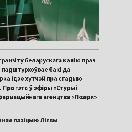
ранзіту беларускага калію праз
і падштурхоўвае бакі да
рка ідзе хутчэй пра стадыю
. Пра гэта ў эфіры «Студыі
фармацыйнага агенцтва «Позірк»
мяняе пазіцыю Літвы