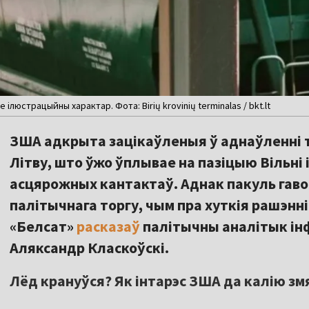
ілюстрацыйны характар. Фота: Birių krovinių terminalas / bkt.lt
ЗША адкрыта зацікаўленыя ў аднаўленні т
Літву, што ўжо ўплывае на пазіцыю Вільні 
асцярожных кантактаў. Аднак пакуль гаво
палітычнага торгу, чым пра хуткія рашэнні
«Белсат»
расказаў
палітычны аналітык ін
Аляксандр Класкоўскі.
Лёд крануўся? Як інтарэс ЗША да калію з