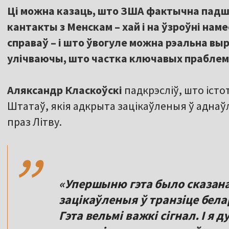
Ці можна казаць, што ЗША фактычна падшт
кантакты з Менскам – хай і на ўзроўні нам
справаў – і што ўвогуле можна рэальна вы
улічваючы, што частка ключавых праблем 
Аляксандр Класкоўскі
падкрэсліў, што іст
Штатаў, якія адкрыта зацікаўленыя ў аднаўл
,,
праз Літву.
«Упершыню гэта было сказан
зацікаўленыя ў транзіце бела
Гэта вельмі важкі сігнал. І я 