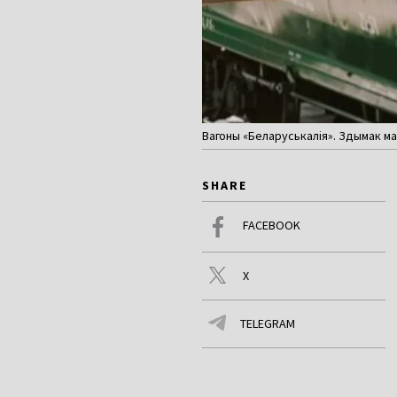
Вагоны «Беларуськалія». Здымак мае 
SHARE
FACEBOOK
X
TELEGRAM