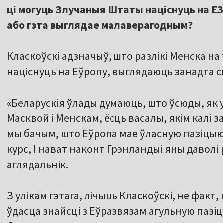
ці могуць Злучаныя Штаты націснуць на ЕЗ
або гэта выглядае малаверагодным?
Класкоўскі адзначыў, што разлікі Менска н
націснуць на Еўропу, выглядаюць занадта 
«Беларускія ўлады думаюць, што ўсюды, як 
Масквой і Менскам, ёсць васалы, якім калі з
мы бачым, што Еўропа мае ўласную пазіцыю:
курс, І нават наконт Грэнландыі яны даволі 
аглядальнік.
З улікам гэтага, лічыць Класкоўскі, не фак
ўдасца знайсці з Еўразвязам агульную пазіц