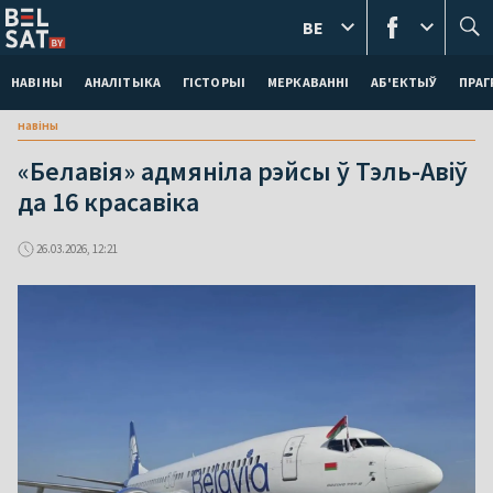
BE
НАВІНЫ
АНАЛІТЫКА
ГІСТОРЫІ
МЕРКАВАННI
АБ'ЕКТЫЎ
ПРАГ
навіны
«Белавія» адмяніла рэйсы ў Тэль-Авіў
да 16 красавіка
26.03.2026, 12:21