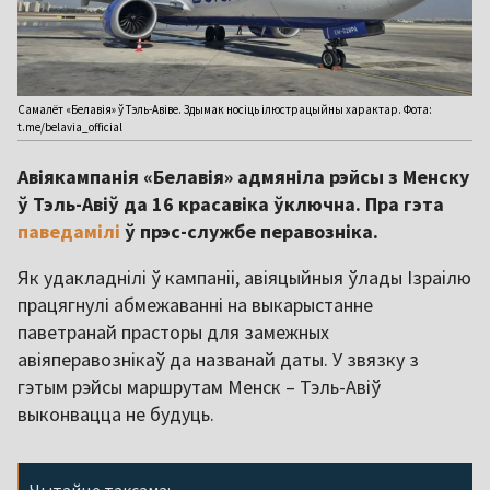
Самалёт «Белавія» ў Тэль-Авіве. Здымак носіць ілюстрацыйны характар. Фота:
t.me/belavia_official
Авіякампанія «Белавія» адмяніла рэйсы з Менску
ў Тэль-Авіў да 16 красавіка ўключна. Пра гэта
паведамілі
ў прэс-службе перавозніка.
Як удакладнілі ў кампаніі, авіяцыйныя ўлады Ізраілю
працягнулі абмежаванні на выкарыстанне
паветранай прасторы для замежных
авіяперавознікаў да названай даты. У звязку з
гэтым рэйсы маршрутам Менск – Тэль-Авіў
выконвацца не будуць.