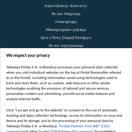
Каштоўнасці «Белсату»
Як нас глядзець
Узнагароды
Міжнародная супраца
Ціск з боку ўладаў Беларусі
Як нас падтрымаць
Правілы выкарыстання матэрыялаў
We respect your privacy
Інфармацыя аб адпраўніку
Telewizja Polska S.A. w likwidacji processes your personal data collected
Бяспека
when you visit individual websites on the tvp.pl Portal (hereinafter referred
Youtube
to as the Portal), including information saved using technologies used to
track and store them, such as cookies, web beacons or other similar
Белсат news
technologies enabling the provision of tailored and secure services,
personalize content and advertising, provide social media features and
Белсат Shorts
analyze Internet traffic.
Белсат Life
Click "I accept and go to the website" to consent to the use of automatic
Жэстачайшы мульт
tracking and data collection technology, access to information on your end
Belsat English
device and its storage, and to the processing of your personal data by
Telewizja Polska S.A. w likwidacji,
Trusted Partners from IAB* (1201
Biełsat PL
company)
and other
Trusted TVP Partners (93 company)
, for marketing