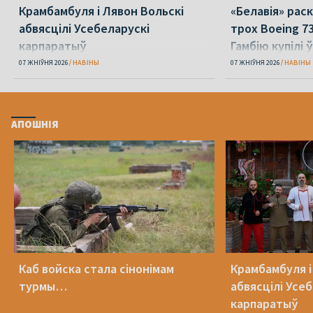
Крамбамбуля і Лявон Вольскі
«Белавія» рас
абвясцілі Усебеларускі
трох Boeing 73
карпаратыў
Гамбію купілі 
07 ЖНІЎНЯ 2026
НАВІНЫ
07 ЖНІЎНЯ 2026
НАВІНЫ
АПОШНІЯ
Каб войска стала сінонімам
Крамбамбуля і
турмы…
абвясцілі Усе
карпаратыў