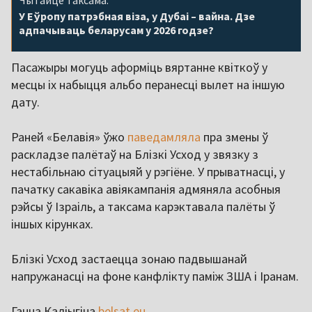
Чытайце таксама:
У Еўропу патрэбная віза, у Дубаі – вайна. Дзе
адпачываць беларусам у 2026 годзе?
Пасажыры могуць аформіць вяртанне квіткоў у
месцы іх набыцця альбо перанесці вылет на іншую
дату.
Раней «Белавія» ўжо
паведамляла
пра змены ў
раскладзе палётаў на Блізкі Усход у звязку з
нестабільнаю сітуацыяй у рэгіёне. У прыватнасці, у
пачатку сакавіка авіякампанія адмяняла асобныя
рэйсы ў Ізраіль, а таксама карэктавала палёты ў
іншых кірунках.
Блізкі Усход застаецца зонаю падвышанай
напружанасці на фоне канфлікту паміж ЗША і Іранам.
Ганна Каліыгіна
belsat.eu