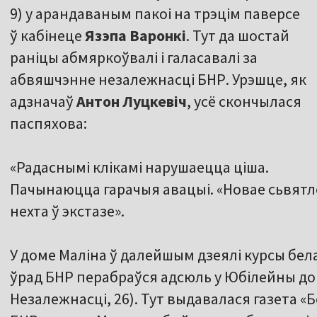
9) у арандаваным пакоі на трэцім паверсе
ў кабінеце
Язэпа Варонкі
. Тут да шостай
раніцы абмяркоўвалі і галасавалі за
абвяшчэнне незалежнасці БНР. Урэшце, як
адзначаў
Антон Луцкевіч
, усё скончылася
паспяхова:
«Радаснымі клікамі нарушаецца ціша.
Пачынаюцца гарачыя авацыі. «Новае сьвятло 
нехта ў экстазе».
У доме Маліна ў далейшым дзеялі курсы бела
ўрад БНР перабраўся адсюль у Юбілейны до
Незалежнасці, 26). Тут выдавалася газета «Б