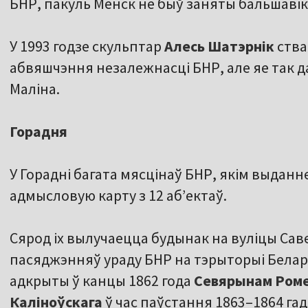
БНР, пакуль Менск не быў заняты бальшавік
У 1993 годзе скульптар
Алесь Шатэрнік
ства
абвяшчэння незалежнасці БНР, але яе так да
Маліна.
Горадня
У Горадні багата мясцінаў БНР, якім выданне
адмысловую карту з 12 аб’ектаў.
Сярод іх вылучаецца будынак на вуліцы Сав
пасяджэнняў ураду БНР на тэрыторыі Беларус
адкрыты ў канцы 1862 года
Севярынам Ром
Каліноўскага
ў час паўстання 1863–1864 га