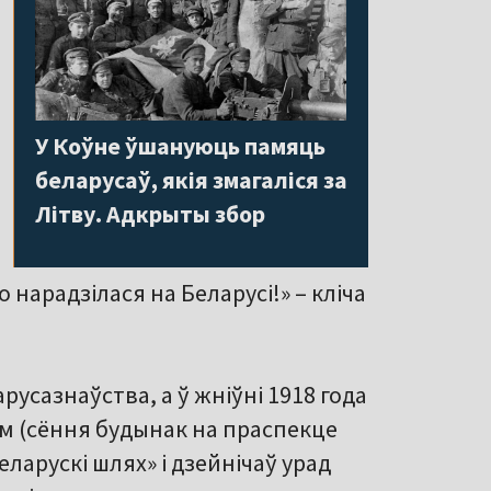
У Коўне ўшануюць памяць
беларусаў, якія змагаліся за
Літву. Адкрыты збор
нарадзілася на Беларусі!» – кліча
русазнаўства, а ў жніўні 1918 года
м (сёння будынак на праспекце
еларускі шлях» і дзейнічаў урад