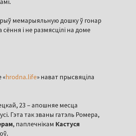
амі.
рыў мемарыяльную дошку ў гонар
 сёння і не размясцілі на доме
 «
hrodna.life
» нават прысвяціла
ецкай, 23 – апошняе месца
і. Гэта так званы гатэль Ромера,
ерам
, паплечнікам
Кастуся
доў.