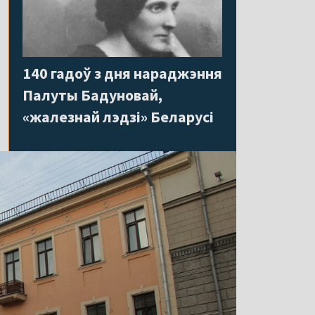
140 гадоў з дня нараджэння
Палуты Бадуновай,
«жалезнай лэдзі» Беларусі