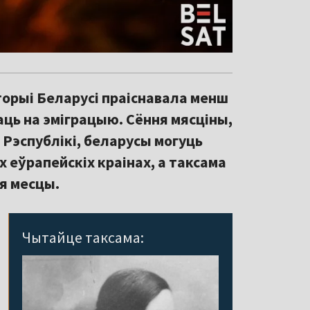
орыі Беларусі праіснавала менш
ць на эміграцыю. Сёння мясціны,
 Рэспублікі, беларусы могуць
ых еўрапейскіх краінах, а таксама
ыя месцы.
Чытайце таксама: