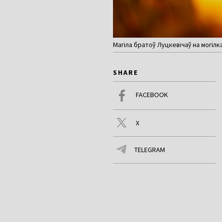
Магіла братоў Луцкевічаў на могілка
SHARE
FACEBOOK
X
TELEGRAM