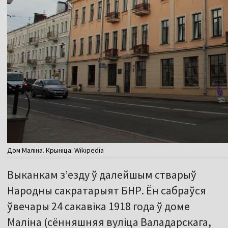
Дом Маліна. Крыніца: Wikipedia
Выканкам з’езду ў далейшым стварыў
Народны сакратарыят БНР. Ён сабраўся
ўвечары 24 сакавіка 1918 года ў доме
Маліна (сённяшняя вуліца Валадарскага,