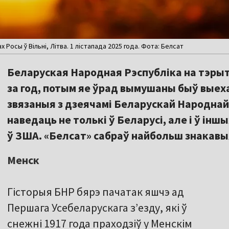
х Росы ў Вільні, Літва. 1 лістапада 2025 года. Фота: Белсат
Беларуская Народная Рэспубліка на тэрыт
за год, потым яе ўрад вымушаны быў выеха
звязаныя з дзеячамі Беларускай Народнай
наведаць не толькі ў Беларусі, але і ў інш
ў ЗША. «Белсат» сабраў найбольш знакав
Менск
Гісторыя БНР бярэ пачатак яшчэ ад
Першага Усебеларускага з’езду, які ў
снежні 1917 года праходзіў у Менскім