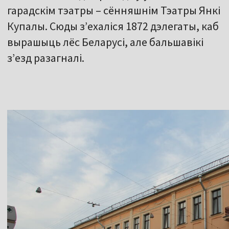
гарадскім тэатры – сённяшнім Тэатры Янкі
Купалы. Сюды з’ехаліся 1872 дэлегаты, каб
вырашыць лёс Беларусі, але бальшавікі
з’езд разагналі.