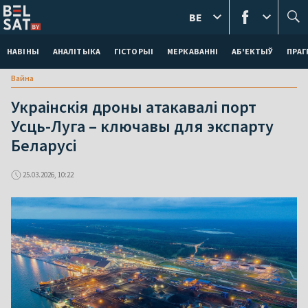
BE
НАВІНЫ
АНАЛІТЫКА
ГІСТОРЫІ
МЕРКАВАННI
АБ'ЕКТЫЎ
ПРАГ
Вайна
Украінскія дроны атакавалі порт
Усць-Луга – ключавы для экспарту
Беларусі
25.03.2026, 10:22