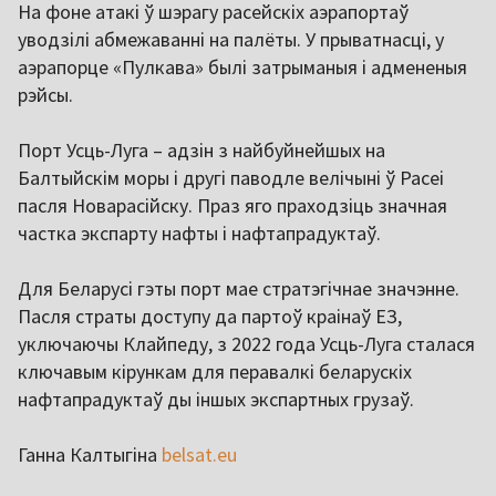
На фоне атакі ў шэрагу расейскіх аэрапортаў
уводзілі абмежаванні на палёты. У прыватнасці, у
аэрапорце «Пулкава» былі затрыманыя і адмененыя
рэйсы.
Порт Усць-Луга – адзін з найбуйнейшых на
Балтыйскім моры і другі паводле велічыні ў Расеі
пасля Новарасійску. Праз яго праходзіць значная
частка экспарту нафты і нафтапрадуктаў.
Для Беларусі гэты порт мае стратэгічнае значэнне.
Пасля страты доступу да партоў краінаў ЕЗ,
уключаючы Клайпеду, з 2022 года Усць-Луга сталася
ключавым кірункам для перавалкі беларускіх
нафтапрадуктаў ды іншых экспартных грузаў.
Ганна Калтыгіна
belsat.eu