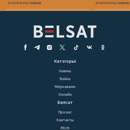
міжнародным узроўні?
09 ЖНІЎНЯ 2026
НАВІНЫ
09 ЖНІЎНЯ 2026
НАВІНЫ
Катэгорыі
Навіны
Вайна
Меркаванні
Онлайн
Белсат
Пра нас
Кантакты
Місія