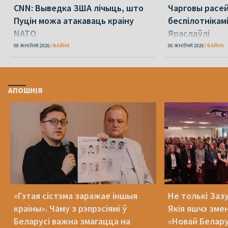
CNN: Выведка ЗША лічыць, што
Чарговы расей
Пуцін можа атакаваць краіну
беспілотнікамі
NATO
Яраслаўлі
08 ЖНІЎНЯ 2026
ВАЙНА
06 ЖНІЎНЯ 2026
ВАЙНА
АПОШНІЯ
«Гэтая сістэма заражае іншыя
Не толькі Зазу
краіны». Чаму з рэпрэсіямі ў
Якія яшчэ зме
Беларусі важна змагацца на
«Новай Белару