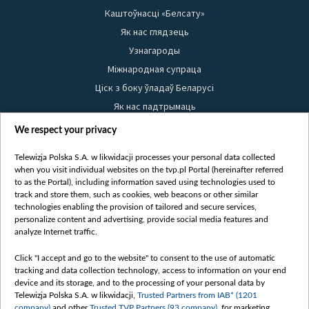
Каштоўнасці «Белсату»
Як нас глядзець
Узнагароды
Міжнародная супраца
Ціск з боку ўладаў Беларусі
Як нас падтрымаць
Правілы выкарыстання матэрыялаў
We respect your privacy
Інфармацыя аб адпраўніку
Telewizja Polska S.A. w likwidacji processes your personal data collected
Бяспека
when you visit individual websites on the tvp.pl Portal (hereinafter referred
Youtube
to as the Portal), including information saved using technologies used to
track and store them, such as cookies, web beacons or other similar
Белсат news
technologies enabling the provision of tailored and secure services,
personalize content and advertising, provide social media features and
Белсат Shorts
analyze Internet traffic.
Белсат Life
Click "I accept and go to the website" to consent to the use of automatic
Жэстачайшы мульт
tracking and data collection technology, access to information on your end
Belsat English
device and its storage, and to the processing of your personal data by
Telewizja Polska S.A. w likwidacji,
Trusted Partners from IAB* (1201
Biełsat PL
company)
and other
Trusted TVP Partners (93 company)
, for marketing