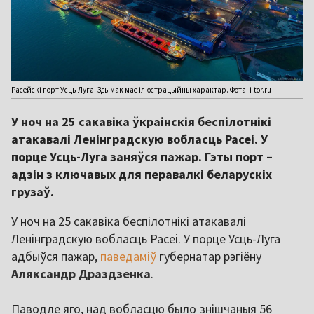
Расейскі порт Усць-Луга. Здымак мае ілюстрацыйны характар. Фота: i-tor.ru
У ноч на 25 сакавіка ўкраінскія беспілотнікі
атакавалі Ленінградскую вобласць Расеі. У
порце Усць-Луга заняўся пажар. Гэты порт –
адзін з ключавых для перавалкі беларускіх
грузаў.
У ноч на 25 сакавіка беспілотнікі атакавалі
Ленінградскую вобласць Расеі. У порце Усць-Луга
адбыўся пажар,
паведаміў
губернатар рэгіёну
Аляксандр Драздзенка
.
Паводле яго, над вобласцю было знішчаныя 56