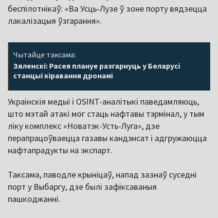
беспілотнікаў: «Ва Усць-Лузе ў зоне порту вядзецца
лакалізацыя ўзгарання».
Чытайце таксама:
Зяленскі: Расея плануе разгарнуць у Беларусі
станцыі кіравання дронамі
Украінскія медыі і OSINT-аналітыкі паведамляюць,
што мэтай атакі мог стаць нафтавы тэрмінал, у тым
ліку комплекс «Новатэк-Усть-Луга», дзе
перапрацоўваецца газавы кандэнсат і адгружаюцца
нафтапрадукты на экспарт.
Таксама, паводле крыніцаў, напад зазнаў суседні
порт у Выбаргу, дзе былі зафіксаваныя
пашкоджанні.