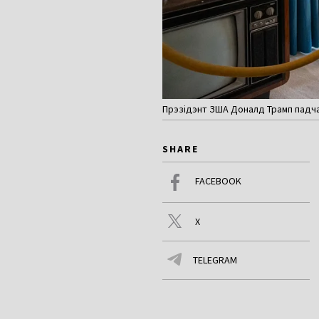
Прэзідэнт ЗША Доналд Трамп падчас в
SHARE
FACEBOOK
X
TELEGRAM