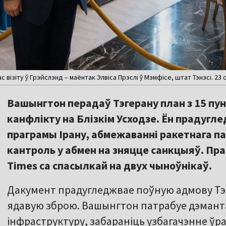
ізіту ў Грэйслэнд – маёнтак Элвіса Прэслі ў Мэмфісе, штат Тэнэсі. 23 са
Вашынгтон перадаў Тэгерану план з 15 пу
канфлікту на Блізкім Усходзе. Ён прадуг
праграмы Ірану, абмежаванні ракетнага п
кантроль у абмен на зняцце санкцыяў. Пра
Times са спасылкай на двух чыноўнікаў.
Дакумент прадугледжвае поўную адмову Тэ
ядавую зброю. Вашынгтон патрабуе дэмант
інфраструктуру, забараніць узбагачэнне ўра