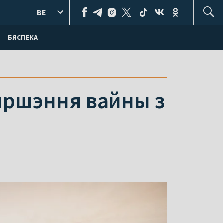
BE
БЯСПЕКА
яршэння вайны з