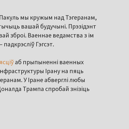
Пакуль мы кружым над Тэгеранам,
датычыць вашай будучыні. Прэзідэнт
вай зброі. Ваеннае ведамства з ім
– падкрэсліў Гэгсэт.
ясціў
аб прыпыненні ваенных
інфраструктуры Ірану на пяць
еранам. У Іране абверглі любы
Доналда Трампа спробай знізіць