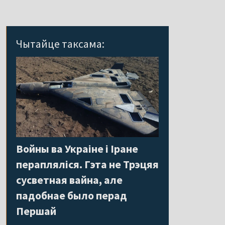
Чытайце таксама:
Войны ва Украіне і Іране
перапляліся. Гэта не Трэцяя
сусветная вайна, але
падобнае было перад
Першай