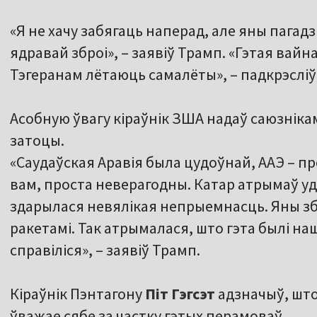
«Я не хачу забягаць наперад, але яны пагадзіл
ядравай зброі», – заявіў Трамп. «Гэтая вайн
Тэгеранам лётаюць самалёты», – падкрэсліў
Асобную ўвагу кіраўнік ЗША надаў саюзніка
затоцы.
«Саудаўская Аравія была цудоўнай, ААЭ – пр
вам, проста неверагодны. Катар атрымаў уд
здарылася невялікая непрыемнасць. Яны зб
ракетамі. Так атрымалася, што гэта былі на
справіліся», – заявіў Трамп.
Кіраўнік Пэнтагону
Піт Гэгсэт
адзначыў, шт
ўважае сябе за частку гэтых перамоваў.