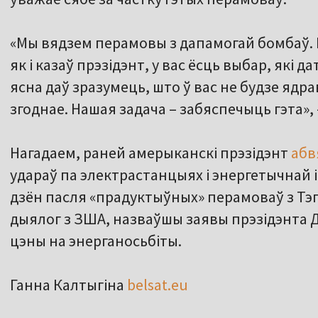
«Мы вядзем перамовы з дапамогай бомбаў. 
як і казаў прэзідэнт, у вас ёсць выбар, які 
ясна даў зразумець, што ў вас не будзе ядра
згоднае. Нашая задача – забяспечыць гэта», 
Нагадаем, раней амерыканскі прэзідэнт
абв
удараў па электрастанцыях і энергетычнай 
дзён пасля «прадуктыўных» перамоваў з Тэг
дыялог з ЗША, назваўшы заявы прэзідэнта 
цэны на энерганосьбіты.
Ганна Калтыгіна
belsat.eu