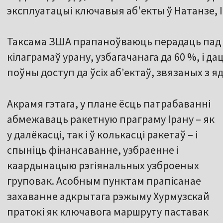
эксплуатацыі ключавыя аб'екты ў Натанзе, І
Таксама ЗША прапаноўваюць перадаць пад 
кілаграмаў урану, узбагачанага да 60 %, і 
поўны доступ да ўсіх абʼектаў, звязаных з 
Акрамя гэтага, у плане ёсць патрабаванні
абмежаваць ракетную праграму Ірану – як
у далёкасці, так і ў колькасці ракетаў – і
спыніць фінансаванне, узбраенне і
каардынацыю рэгіянальных узброеных
груповак. Асобным пунктам прапісанае
захаванне адкрытага рэжыму Хурмузскай
пратокі як ключавога маршруту паставак