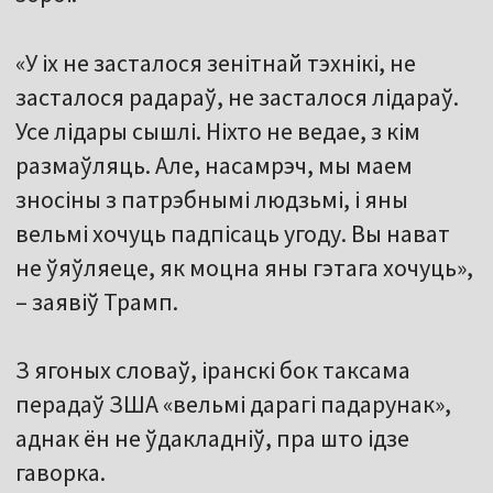
«У іх не засталося зенітнай тэхнікі, не
засталося радараў, не засталося лідараў.
Усе лідары сышлі. Ніхто не ведае, з кім
размаўляць. Але, насамрэч, мы маем
зносіны з патрэбнымі людзьмі, і яны
вельмі хочуць падпісаць угоду. Вы нават
не ўяўляеце, як моцна яны гэтага хочуць»,
– заявіў Трамп.
З ягоных словаў, іранскі бок таксама
перадаў ЗША «вельмі дарагі падарунак»,
аднак ён не ўдакладніў, пра што ідзе
гаворка.