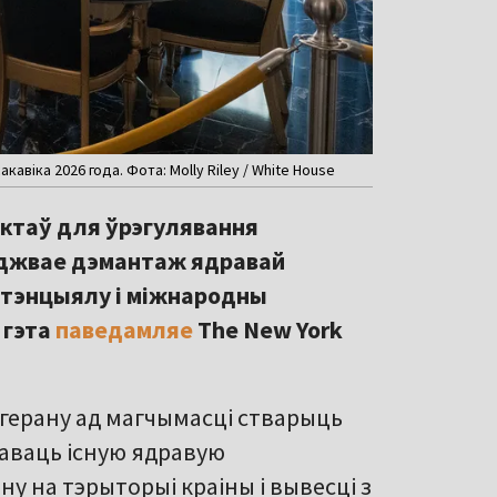
кавіка 2026 года. Фота: Molly Riley / White House
нктаў для ўрэгулявання
леджвае дэмантаж ядравай
атэнцыялу і міжнародны
 гэта
паведамляе
The New York
герану ад магчымасці стварыць
аваць існую ядравую
ну на тэрыторыі краіны і вывесці з