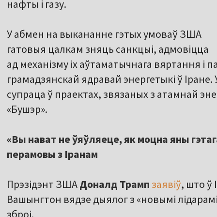
нафты і газу.
У абмен на выкананне гэтых умоваў ЗША
гатовыя цалкам зняць санкцыі, адмовіцца
ад механізму іх аўтаматычнага вяртання і 
грамадзянскай ядравай энергетыкі ў Іране.
супраца ў праектах, звязаных з атамнай э
«Бушэр».
«Вы нават не ўяўляеце, як моцна яны гэтаг
перамовы з Іранам
Прэзідэнт ЗША
Доналд Трамп
заявіў
, што ў
Вашынгтон вядзе дыялог з «новымі лідарамі
зброі.