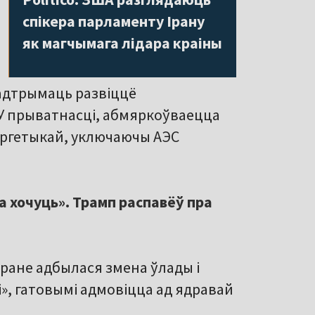
спікера парламенту Ірану
як магчымага лідара краіны
падтрымаць развіццё
 У прыватнасці, абмяркоўваецца
нергетыкай, уключаючы АЭС
а хочуць». Трамп распавёў пра
 Іране адбылася змена ўлады і
», гатовымі адмовіцца ад ядравай