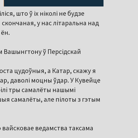
іся, што ў іх ніколі не будзе
а скончаная, у нас літаральна над
 ён.
м Вашынгтону ў Персідскай
оста цудоўныя, а Катар, скажу я
ар, даволі моцны ўдар. У Кувейце
ілі тры самалёты нашымі
шыя самалёты, але пілоты з гэтым
о вайсковае ведамства таксама