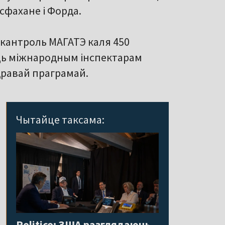
сфахане і Форда.
кантроль МАГАТЭ каля 450
даць міжнародным інспектарам
ядравай праграмай.
Чытайце таксама:
Politico: ЗША разглядаюць