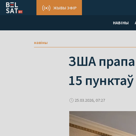
ЖЫВЫ ЭФІР
НАВІНЫ
навіны
ЗША прапан
15 пунктаў
25.03.2026, 07:27