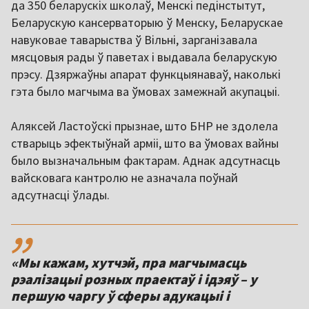
да 350 беларускіх школаў, Менскі педінстытут,
Беларускую кансерваторыю ў Менску, Беларускае
навуковае таварыства ў Вільні, зарганізавала
мясцовыя рады ў паветах і выдавала беларускую
прэсу. Дзяржаўны апарат функцыянаваў, наколькі
гэта было магчыма ва ўмовах замежнай акупацыі.
Аляксей Ластоўскі прызнае, што БНР не здолела
стварыць эфектыўнай арміі, што ва ўмовах вайны
было вызначальным фактарам. Аднак адсутнасць
вайсковага кантролю не азначала поўнай
адсутнасці ўлады.
,,
«Мы кажам, хутчэй, пра магчымасць
рэалізацыі розных праектаў і ідэяў – у
першую чаргу ў сферы адукацыі і