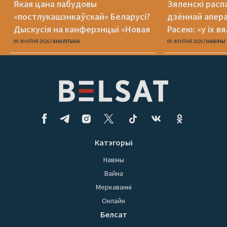
Якая цана пабудовы
Зяленскі распа
«постлукашэнкаўскай» Беларусі?
дзённай апера
Дыскусія на канферэнцыі «Новая
Расею: «у іх в
Беларусь»
09 ЖНІЎНЯ 2026
АНАЛІТЫКА
09 ЖНІЎНЯ 2026
НАВІНЫ
Катэгорыі
Навіны
Вайна
Меркаванні
Онлайн
Белсат