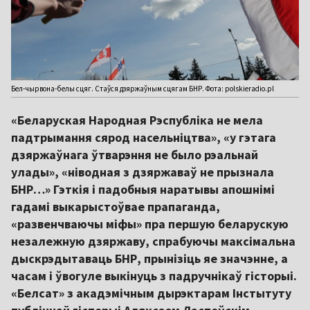
Бел-чырвона-белы сцяг. Стаўся дзяржаўным сцягам БНР. Фота: polskieradio.pl
«Беларуская Народная Рэспубліка не мела
падтрымання сярод насельніцтва», «у гэтага
дзяржаўнага ўтварэння не было рэальнай
улады», «ніводная з дзяржаваў не прызнала
БНР…» Гэткія і падобныя наратывы апошнімі
гадамі выкарыстоўвае прапаганда,
«развенчваючы міфы» пра першую беларускую
незалежную дзяржаву, спрабуючы максімальна
дыскрэдытаваць БНР, прынізіць яе значэнне, а
часам і ўвогуле выкінуць з падручнікаў гісторыі.
«Белсат» з акадэмічным дырэктарам Інстытуту