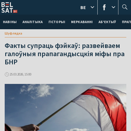
BE
НАВІНЫ
АНАЛІТЫКА
ГІСТОРЫІ
МЕРКАВАННI
АБ'ЕКТЫЎ
ПРАГ
Шуфлядка
Факты супраць фэйкаў: развейваем
галоўныя прапагандысцкія міфы пра
БНР
25.03.2026, 15:00