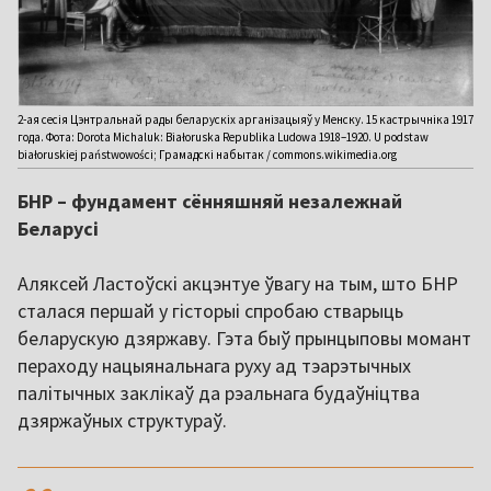
2-ая сесія Цэнтральнай рады беларускіх арганізацыяў у Менску. 15 кастрычніка 1917
года. Фота: Dorota Michaluk: Białoruska Republika Ludowa 1918–1920. U podstaw
białoruskiej państwowości; Грамадскі набытак / commons.wikimedia.org
БНР – фундамент сённяшняй незалежнай
Беларусі
Аляксей Ластоўскі акцэнтуе ўвагу на тым, што БНР
сталася першай у гісторыі спробаю стварыць
беларускую дзяржаву. Гэта быў прынцыповы момант
пераходу нацыянальнага руху ад тэарэтычных
палітычных заклікаў да рэальнага будаўніцтва
дзяржаўных структураў.
,,