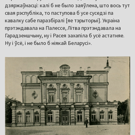
дзяржаўнасці: калі б не было заяўлена, што вось тут
свая рэспубліка, то паступова б усе суседзі па
кавалку сабе паразбіралі [яе тэрыторыі]. Украіна
прэтэндавала на Палессе, Літва прэтэндавала на
Гарадзеншчыну, ну і Расея захапіла б усё астатняе.
Ну і ўсё, і не было б ніякай Беларусі».