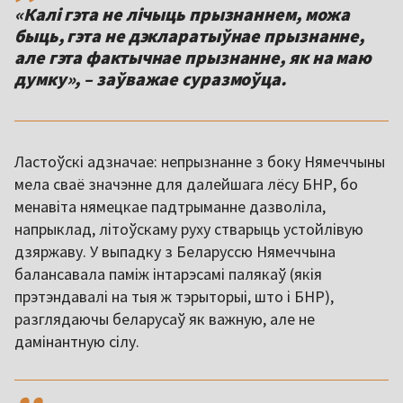
«Калі гэта не лічыць прызнаннем, можа
быць, гэта не дэкларатыўнае прызнанне,
але гэта фактычнае прызнанне, як на маю
думку», – заўважае суразмоўца.
Ластоўскі адзначае: непрызнанне з боку Нямеччыны
мела сваё значэнне для далейшага лёсу БНР, бо
менавіта нямецкае падтрыманне дазволіла,
напрыклад, літоўскаму руху стварыць устойлівую
дзяржаву. У выпадку з Беларуссю Нямеччына
балансавала паміж інтарэсамі палякаў (якія
прэтэндавалі на тыя ж тэрыторыі, што і БНР),
разглядаючы беларусаў як важную, але не
дамінантную сілу.
,,