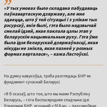
«У тых умовах было складана пабудаваць
паўнавартасную дзяржаву, але мне
здаецца, што ў той сітуацыі і з улікам тых
рэсурсаў, якія былі, гэта было надзвычай
смелай ідэяй, якая паклала цэлы этап у
беларускім нацыянальным руху. Гэта ўжо
была ідэя беларускай дзяржаўнасці, якая
нікуды не знікла, якая пазней у розных
формах вярталася», – кажа Ластоўскі.
На думку навукоўца, трэба разглядаць БНР як
фундамент сучаснай Беларусі.
«Я б сказаў, што тое, што мы маем Рэспубліку
Беларусь, – гэта беспасярэдняя спадчына ідэі
ўтварэння БНР, агучанай у 918-м», – падсумоўвае