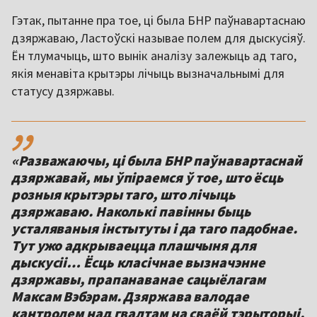
Гэтак, пытанне пра тое, ці была БНР паўнавартаснаю
дзяржаваю, Ластоўскі называе полем для дыскусіяў.
Ён тлумачыць, што вынік аналізу залежыць ад таго,
якія менавіта крытэры лічыць вызначальнымі для
статусу дзяржавы.
,,
«Разважаючы, ці была БНР паўнавартаснай
дзяржавай, мы ўпіраемся ў тое, што ёсць
розныя крытэры таго, што лічыць
дзяржаваю. Наколькі павінны быць
усталяваныя інстытуты і да таго падобнае.
Тут ужо адкрываецца плашчыня для
дыскусіі… Ёсць класічнае вызначэнне
дзяржавы, прапанаванае сацыёлагам
Максам Вэбэрам. Дзяржава валодае
кантролем над гвалтам на сваёй тэрыторыі.