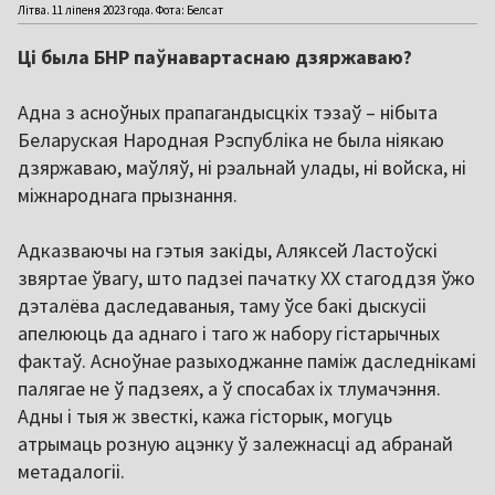
Літва. 11 ліпеня 2023 года. Фота: Белсат
Ці была БНР паўнавартаснаю дзяржаваю?
Адна з асноўных прапагандысцкіх тэзаў – нібыта
Беларуская Народная Рэспубліка не была ніякаю
дзяржаваю, маўляў, ні рэальнай улады, ні войска, ні
міжнароднага прызнання.
Адказваючы на гэтыя закіды, Аляксей Ластоўскі
звяртае ўвагу, што падзеі пачатку XX стагоддзя ўжо
дэталёва даследаваныя, таму ўсе бакі дыскусіі
апелююць да аднаго і таго ж набору гістарычных
фактаў. Асноўнае разыходжанне паміж даследнікамі
палягае не ў падзеях, а ў спосабах іх тлумачэння.
Адны і тыя ж звесткі, кажа гісторык, могуць
атрымаць розную ацэнку ў залежнасці ад абранай
метадалогіі.