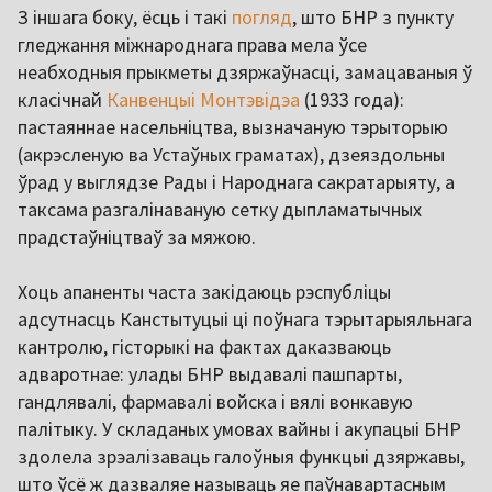
З іншага боку, ёсць і такі
погляд
, што БНР з пункту
гледжання міжнароднага права мела ўсе
неабходныя прыкметы дзяржаўнасці, замацаваныя ў
класічнай
Канвенцыі Монтэвідэа
(1933 года):
пастаяннае насельніцтва, вызначаную тэрыторыю
(акрэсленую ва Устаўных граматах), дзеяздольны
ўрад у выглядзе Рады і Народнага сакратарыяту, а
таксама разгалінаваную сетку дыпламатычных
прадстаўніцтваў за мяжою.
Хоць апаненты часта закідаюць рэспубліцы
адсутнасць Канстытуцыі ці поўнага тэрытарыяльнага
кантролю, гісторыкі на фактах даказваюць
адваротнае: улады БНР выдавалі пашпарты,
гандлявалі, фармавалі войска і вялі вонкавую
палітыку. У складаных умовах вайны і акупацыі БНР
здолела зрэалізаваць галоўныя функцыі дзяржавы,
што ўсё ж дазваляе называць яе паўнавартасным