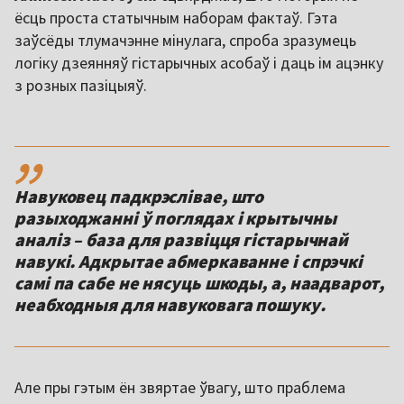
ёсць проста статычным наборам фактаў. Гэта
заўсёды тлумачэнне мінулага, спроба зразумець
логіку дзеянняў гістарычных асобаў і даць ім ацэнку
з розных пазіцыяў.
,,
Навуковец падкрэслівае, што
разыходжанні ў поглядах і крытычны
аналіз – база для развіцця гістарычнай
навукі. Адкрытае абмеркаванне і спрэчкі
самі па сабе не нясуць шкоды, а, наадварот,
неабходныя для навуковага пошуку.
Але пры гэтым ён звяртае ўвагу, што праблема