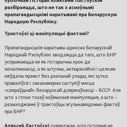
публічнай гісторыі Аляксеем Ластоўскім
разбіраецца, што не так з асноўнымі
прапагандысцкімі наратывамі пра Беларускую
Народную Рэспубліку.
Трактоўкі ці маніпуляцыі фактамі?
Прапагандысцкія наратывы адносна Беларускай
Народнай Рэспублікі зводзяцца да таго, што БНР
успрымаецца не як гістарычны крок да
незалежнасці, а як штучны, антырасейскі і цалкам
няўдалы праект без рэальнай улады, які хутка
праваліўся і заканамерна саступіў месца
«сапраўднай» беларускай дзяржаўнасці – БССР. Але
што з гэтых тэзаў наўмысная маніпуляцыя, а што –
разыходжанні ў трактоўцы агульнавядомых фактаў
пра БНР?
Аляксей Ластоўскі
сцвярджае, што гісторыя не