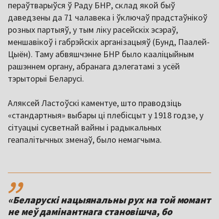
пераўтварыўся ў Раду БНР, склад якой быў
даведзены да 71 чалавека і ўключаў прадстаўнікоў
розных партыяў, у тым ліку расейскіх эсэраў,
меншавікоў і габрэйскіх арганізацыяў (Бунд, Паалей-
Цыён). Таму абвяшчэнне БНР было кааліцыйным
рашэннем органу, абранага дэлегатамі з усёй
тэрыторыі Беларусі.
Аляксей Ластоўскі каментуе, што праводзіць
«стандартныя» выбары ці плебісцыт у 1918 годзе, у
сітуацыі сусветнай вайны і радыкальных
геапалітычных зменаў, было немагчыма.
,,
«Беларускі нацыянальны рух на той момант
не меў дамінантнага становішча, бо