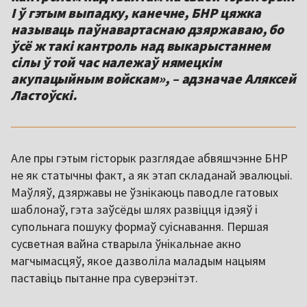
І ў гэтым выпадку, канечне, БНР цяжка
называць паўнавартаснаю дзяржаваю, бо
ўсё ж такі кантроль над выкарыстаннем
сілы ў той час належаў нямецкім
акупацыйным войскам», – адзначае Аляксей
Ластоўскі.
Але пры гэтым гісторык разглядае абвяшчэнне БНР
не як статычны факт, а як этап складанай эвалюцыі.
Маўляў, дзяржавы не ўзнікаюць паводле гатовых
шаблонаў, гэта заўсёды шлях развіцця ідэяў і
супольнага пошуку формаў суіснавання. Першая
сусветная вайна стварыла ўнікальнае акно
магчымасцяў, якое дазволіла маладым нацыям
паставіць пытанне пра суверэнітэт.