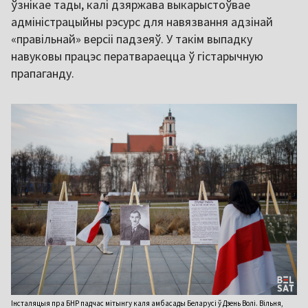
ўзнікае тады, калі дзяржава выкарыстоўвае
адміністрацыйны рэсурс для навязвання адзінай
«правільнай» версіі падзеяў. У такім выпадку
навуковы працэс ператвараецца ў гістарычную
прапаганду.
Інсталяцыя пра БНР падчас мітынгу каля амбасады Беларусі ў Дзень Волі. Вільня,