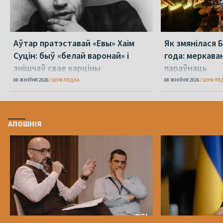
Аўтар пратэставай «Евы» Хаім
Як змянілася 
Суцін: быў «белай варонай» і
года: меркаван
знішчаў свае карціны
параўнаць
09 ЖНІЎНЯ 2026
ШУФЛЯДКА
08 ЖНІЎНЯ 2026
ШУФЛЯ
АПОШНІЯ