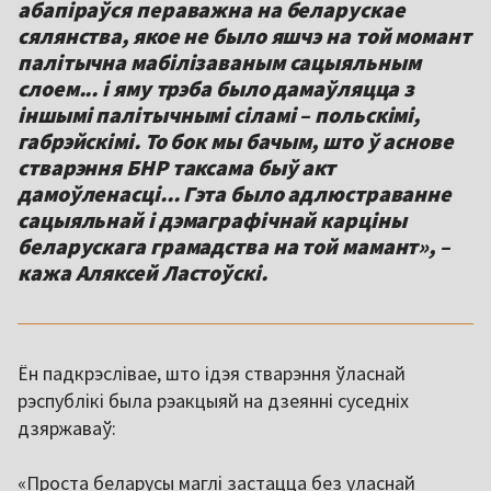
абапіраўся пераважна на беларускае
сялянства, якое не было яшчэ на той момант
палітычна мабілізаваным сацыяльным
слоем... і яму трэба было дамаўляцца з
іншымі палітычнымі сіламі – польскімі,
габрэйскімі. То бок мы бачым, што ў аснове
стварэння БНР таксама быў акт
дамоўленасці... Гэта было адлюстраванне
сацыяльнай і дэмаграфічнай карціны
беларускага грамадства на той мамант», –
кажа Аляксей Ластоўскі.
Ён падкрэслівае, што ідэя стварэння ўласнай
рэспублікі была рэакцыяй на дзеянні суседніх
дзяржаваў:
«Проста беларусы маглі застацца без уласнай