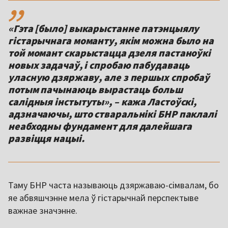
,,
«Гэта [было] выкарыстанне патэнцыялу
гістарычнага моманту, якім можна было на
той момант скарыстацца дзеля пастаноўкі
новых задачаў, і спробаю пабудаваць
уласную дзяржаву, але з першых спробаў
потым пачынаюць вырастаць больш
салідныя інстытуты», – кажа Ластоўскі,
адзначаючы, што стваральнікі БНР паклалі
неабходны фундамент для далейшага
развіцця нацыі.
Таму БНР часта называюць дзяржаваю-сімвалам, бо
яе абвяшчэнне мела ў гістарычнай перспектыве
важнае значэнне.