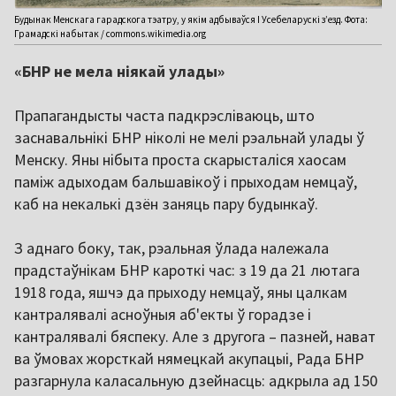
Будынак Менскага гарадскога тэатру, у якім адбываўся І Усебеларускі з’езд. Фота:
Грамадскі набытак / commons.wikimedia.org
«БНР не мела ніякай улады»
Прапагандысты часта падкрэсліваюць, што
заснавальнікі БНР ніколі не мелі рэальнай улады ў
Менску. Яны нібыта проста скарысталіся хаосам
паміж адыходам бальшавікоў і прыходам немцаў,
каб на некалькі дзён заняць пару будынкаў.
З аднаго боку, так, рэальная ўлада належала
прадстаўнікам БНР кароткі час: з 19 да 21 лютага
1918 года, яшчэ да прыходу немцаў, яны цалкам
кантралявалі асноўныя аб'екты ў горадзе і
кантралявалі бяспеку. Але з другога – пазней, нават
ва ўмовах жорсткай нямецкай акупацыі, Рада БНР
разгарнула каласальную дзейнасць: адкрыла ад 150