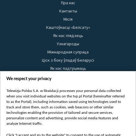
Пра нас
Кантакты
Місія
Каштоўнасці «Белсату»
Як нас глядзець
Узнагароды
Міжнародная супраца
Ціск з боку ўладаў Беларусі
Як нас падтрымаць
Правілы выкарыстання матэрыялаў
We respect your privacy
Інфармацыя аб адпраўніку
Telewizja Polska S.A. w likwidacji processes your personal data collected
Бяспека
when you visit individual websites on the tvp.pl Portal (hereinafter referred
Youtube
to as the Portal), including information saved using technologies used to
track and store them, such as cookies, web beacons or other similar
Белсат news
technologies enabling the provision of tailored and secure services,
personalize content and advertising, provide social media features and
Белсат Shorts
analyze Internet traffic.
Белсат Life
Жэстачайшы мульт
Click "I accept and go to the website" to consent to the use of automatic