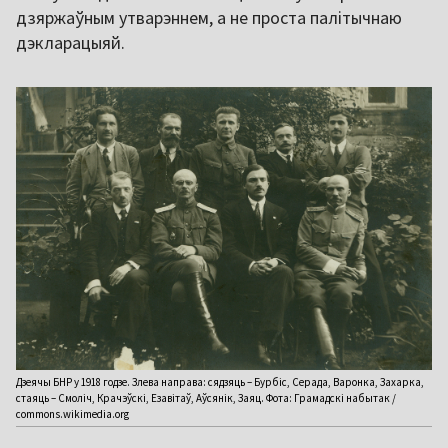
дзяржаўным утварэннем, а не проста палітычнаю
дэкларацыяй.
Дзеячы БНР у 1918 годзе. Злева направа: сядзяць – Бурбіс, Серада, Варонка, Захарка,
стаяць – Смоліч, Крачэўскі, Езавітаў, Аўсянік, Заяц. Фота: Грамадскі набытак /
commons.wikimedia.org