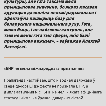
культуры, але гэта таксама мела
прынцыповае значэнне, бо якраз масавая
адукацыя дазволіла вельмі радыкальна і
эфектыўна пашырыць базу для
беларускага нацыянальнага руху. Гэта,
можа быць, і не вайсковы кантроль, але
тым не менш гэта тыя сферы, якія былі
прынцыпова важныя», – заўважае Аляксей
Ластоўскі.
«БНР не мела міжнароднага прызнання»
Прапаганда настойвае, што ніводная дзяржава ў
свеце дэ-юрэ ці дэ-факта не прызнала БНР, а
дыпламатычныя місіі БНР не мелі ніякага афіцыйнага
статусу і ніколі не ўручалі даверчых лістоў.