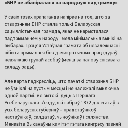
«БНР не абапіралася на народную падтрымку»
У сваіх тэзах прапаганда напірае на тое, што за
стварэннем БНР стаяла толькі Беларуская
сацыялістычная грамада, якая не карысталася
падтрыманнем у народу і мела мінімальныя вынікі на
выбарах. Трэцяя Устаўная грамата аб незалежнасці
нібыта прымалася без дэмакратычных працэдураў
невялікаю групай асобаў (менш за палову спісавага
складу рады).
Але варта падкрэсліць, што пачаткі стварэння БНР
не ўзніклі на пустым месцы і не належалі выключна
адной партыі. Яе вытокі ідуць з Першага
Усебеларускага з'езду, які сабраў 1872 дэлегатаў з
усіх беларускіх губерняў – прадстаўнікоў
настаўнікаў, салдатаў, чыноўнікаў і сялянства.
Менавіта Выканаўчы камітэт гэтага кангрэсу пазней