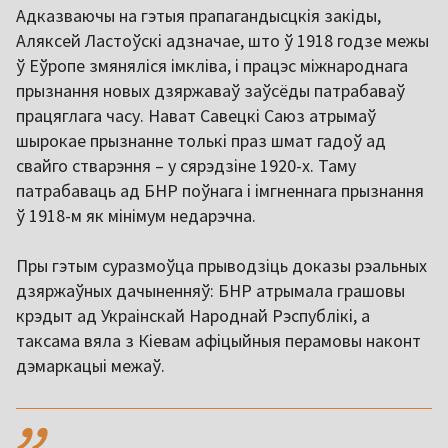
Адказваючы на гэтыя прапагандысцкія закіды,
Аляксей Ластоўскі адзначае, што ў 1918 годзе межы
ў Еўропе змяняліся імкліва, і працэс міжнароднага
прызнання новых дзяржаваў заўсёды патрабаваў
працяглага часу. Нават Савецкі Саюз атрымаў
шырокае прызнанне толькі праз шмат гадоў ад
свайго стварэння – у сярэдзіне 1920-х. Таму
патрабаваць ад БНР поўнага і імгненнага прызнання
ў 1918-м як мінімум недарэчна.
Пры гэтым суразмоўца прыводзіць доказы рэальных
дзяржаўных дачыненняў: БНР атрымала грашовы
крэдыт ад Украінскай Народнай Рэспублікі, а
таксама вяла з Кіевам афіцыйныя перамовы наконт
дэмаркацыі межаў.
,,