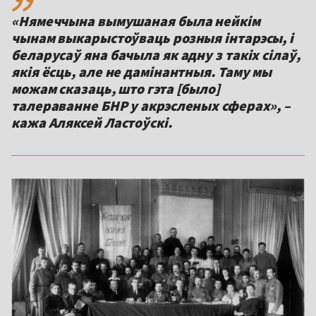
«Нямеччына вымушаная была нейкім
чынам выкарыстоўваць розныя інтарэсы, і
беларусаў яна бачыла як адну з такіх сілаў,
якія ёсць, але не дамінантныя. Таму мы
можам сказаць, што гэта [было]
талераванне БНР у акрэсленых сферах», –
кажа Аляксей Ластоўскі.