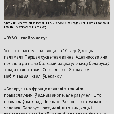
Удзельнікі Беларускай канферэнцыі 25–27 студзеня 1918 года ў Вільні. Фота: Грамадскі
набытак / commons.wikimedia.org
«BYSOL свайго часу»
Усё, што паспела развіцца за 10 гадоў, моцна
паламала Першая сусветная вайна. Адначасова яна
прывяла да яшчэ большай зацікаўленасці беларусаў
тым, хто яны такія. Спрыялі гэта ў тым ліку
мабілізацыя і хвалі ўцекачоў.
«Беларусы на фронце ваявалі з такімі ж
праваслаўнымі ў адным акопе, але разумелі, што
праваслаўны з-пад Цверы ці Разані – гэта зусім іншы
чалавек. Беларусы разумелі, што яны, хоць і