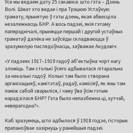
Усе мы ведаем дату 25 сакавіка: што гэта – Дзень
Волі. Шмат хто ведае і пра Трэцюю Устаўную
грамату, прынятую ў гэты дзень, якая абвесціла
незалежнасць БНР. А вось падзеі, якія гэтаму
папярэднічалі, прыняцце першай і другой устаўных
граматаў далёка не заўсёды складваюцца ў
зразумелую паслядоўнасць, заўважае Акудовіч:
«У падзеях 1917–1919 гадоў аб’ектыўна чорт нагу
зломіць. Там столькі ўсяго адбывалася літаральна
за некалькі гадоў. Колькі там было створана
арганізацыяў, камітэтаў, радаў, камісіяў, як яны там
паміж сабой сварыліся, і чаму ўва ўсім гэтым
нарадзілася БНР? Гэта было непазбежна ці, хутчэй,
неверагодна?».
Каб зразумець, што адбылося ў 1918 годзе, гісторык
прапаноўвае зазірнуць у ранейшыя падзеі.