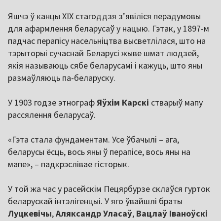
Яшчэ ў канцы ХІХ стагоддзя з’явіліся перадумовы
для афармлення беларусаў у нацыю. Гэтак, у 1897-м
падчас перапісу насельніцтва высветлілася, што на
тэрыторыі сучаснай Беларусі жыве шмат людзей,
якія называюць сябе беларусамі і кажуць, што яны
размаўляюць па-беларуску.
У 1903 годзе этнограф
Яўхім Карскі
стварыў мапу
рассялення беларусаў.
«Гэта стала фундаментам. Усе ўбачылі – ага,
беларусы ёсць, вось яны ў перапісе, вось яны на
мапе», – падкрэслівае гісторык.
У той жа час у расейскім Пецярбурзе склаўся гурток
беларускай інтэлігенцыі. У яго ўвайшлі браты
Луцкевічы
,
Аляксандр Уласаў
,
Вацлаў Іваноўскі