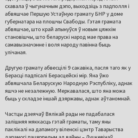
схавала ў чыгуначным дэпо, выходзіць з падполля і
абвяшчае Першую Устаўную грамату БНР у доме
губернатара на плошчы Свабоды. Гэтая грамата
абвяшчае, што край апынуўся ў новым цяжкім
становішчы, што беларускі народ мае права на
самавызначэнне і воля народу павінна быць
улічаная.
Другую грамату абвесцілі 9 сакавіка, пасля таго як у
Берасці падпісалі Берасцейскі мір. Яна ўжо
абвяшчала Беларускую Народную Рэспубліку, аднак
яшчэ не незалежную. Меркавалася, што яна можа
быць у складзе іншай дзяржавы, аднак аўтаномнай.
Частцы дзеячаў Вялікай рады не падабалася
залішняя мяккасць гэтай граматы, таму яны
паклікалі на дапамогу віленскі цэнтр Таварыства
дапамогі пацярпелым ад вайны – Луцкевічаў,