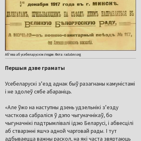
Аб'ява аб усебеларускім зʼездзе. Фота: radabnr.org
Першыя дзве граматы
Усебеларускі з’езд аднак быў разагнаны камуністамі
і не здолеў сябе абараніць.
«Але ўжо на наступны дзень удзельнікі з’езду
часткова сабраліся ў дэпо чыгуначнікаў, бо
чыгуначнікі падтрымлівалі ідэю Беларусі, і абвесцілі
аб стварэнні яшчэ адной чарговай рады. І тут
адбываецца важны раскол, на які часта звяртаюць