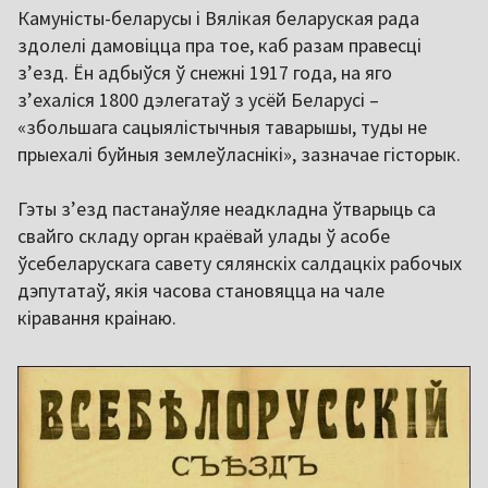
Камуністы-беларусы і Вялікая беларуская рада
здолелі дамовіцца пра тое, каб разам правесці
з’езд. Ён адбыўся ў снежні 1917 года, на яго
з’ехаліся 1800 дэлегатаў з усёй Беларусі –
«збольшага сацыялістычныя таварышы, туды не
прыехалі буйныя землеўласнікі», зазначае гісторык.
Гэты з’езд пастанаўляе неадкладна ўтварыць са
свайго складу орган краёвай улады ў асобе
ўсебеларускага савету сялянскіх салдацкіх рабочых
дэпутатаў, якія часова становяцца на чале
кіравання краінаю.