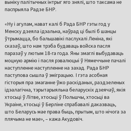
выніку палітычных інтрыг яго знялі, што таксама не
паспрыяла Радзе БНР.
«Ну і агулам, нават калі б Рада БНР гэты год у
Менску дзеяла ідэальна, наўрад ці былі б шанцы
ўтрымацца, бо бальшавікі паслухалі Леніна, які
сказаў, што нам трэба будаваць войска пасля
паразаў у лютым 18-га года. Яны змаглі выбудаваць
моцную армію і пасля рэвалюцыі ў Нямеччыне пачалі
наступленне наступленне на захад. Рада БНР
паступова сышла ў эміграцыю. І гэта асобная
гісторыя пра змаганне ўжо раскіданых, раздзеленых
ідэалагічна, тэрытарыяльна беларускіх дзеячаў, якія
хтосьці ў Літве, хтосьці ў Польшчы, хтосьці ва
Украіне, хтосьці ў Берліне спрабавалі даказваць,
што Беларусь мае права быць, прытым, што нічога за
плячыма не мае», – кажа Акудовіч.