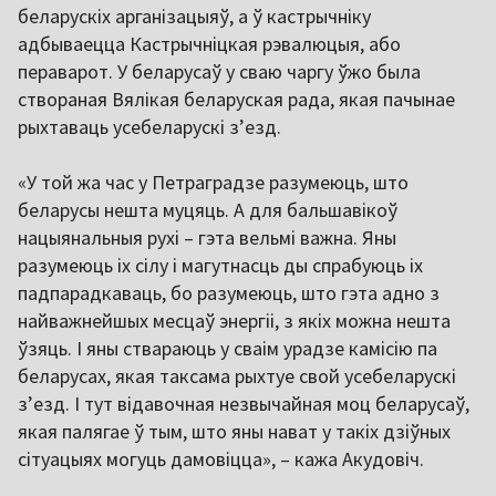
беларускіх арганізацыяў, а ў кастрычніку
адбываецца Кастрычніцкая рэвалюцыя, або
пераварот. У беларусаў у сваю чаргу ўжо была
створаная Вялікая беларуская рада, якая пачынае
рыхтаваць усебеларускі з’езд.
«У той жа час у Петраградзе разумеюць, што
беларусы нешта муцяць. А для бальшавікоў
нацыянальныя рухі – гэта вельмі важна. Яны
разумеюць іх сілу і магутнасць ды спрабуюць іх
падпарадкаваць, бо разумеюць, што гэта адно з
найважнейшых месцаў энергіі, з якіх можна нешта
ўзяць. І яны ствараюць у сваім урадзе камісію па
беларусах, якая таксама рыхтуе свой усебеларускі
з’езд. І тут відавочная незвычайная моц беларусаў,
якая палягае ў тым, што яны нават у такіх дзіўных
сітуацыях могуць дамовіцца», – кажа Акудовіч.