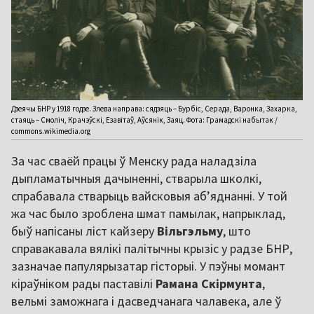
Дзеячы БНР у 1918 годзе. Злева направа: сядзяць – Бурбіс, Серада, Варонка, Захарка,
стаяць – Смоліч, Крачэўскі, Езавітаў, Аўсянік, Заяц. Фота: Грамадскі набытак /
commons.wikimedia.org
За час сваёй працы ў Менску рада наладзіла
дыпламатычныя дачыненні, стварыла школкі,
спрабавала стварыць вайсковыя аб’яднанні. У той
жа час было зроблена шмат памылак, напрыклад,
быў напісаны ліст
кайзеру
Вільгэльму
, што
справакавала вялікі палітычны крызіс у радзе БНР,
зазначае папулярызатар гісторыі. У пэўны момант
кіраўніком рады паставілі
Рамана Скірмунта
,
вельмі заможнага і дасведчанага чалавека, але ў