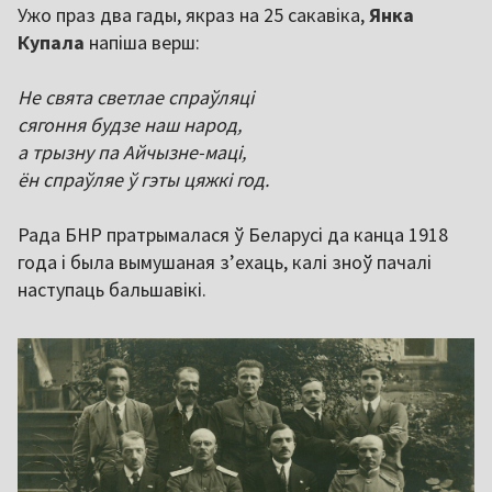
Ужо праз два гады, якраз на 25 сакавіка,
Янка
Купала
напіша верш:
Не свята светлае спраўляці
сягоння будзе наш народ,
а трызну па Айчызне-маці,
ён спраўляе ў гэты цяжкі год.
Рада БНР пратрымалася ў Беларусі да канца 1918
года і была вымушаная з’ехаць, калі зноў пачалі
наступаць бальшавікі.