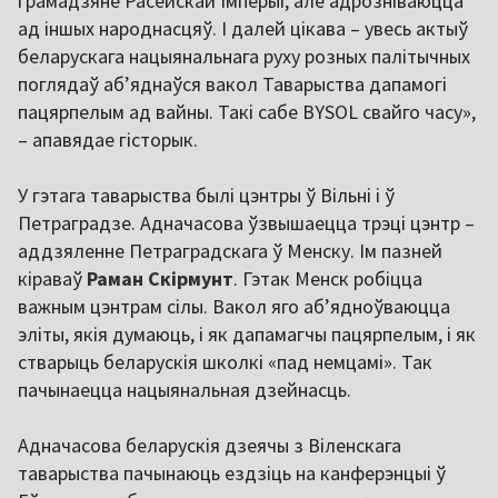
грамадзяне Расейскай Імперыі, але адрозніваюцца
ад іншых народнасцяў. І далей цікава – увесь актыў
беларускага нацыянальнага руху розных палітычных
поглядаў аб’яднаўся вакол Таварыства дапамогі
пацярпелым ад вайны. Такі сабе BYSOL свайго часу»,
– апавядае гісторык.
У гэтага таварыства былі цэнтры ў Вільні і ў
Петраградзе. Адначасова ўзвышаецца трэці цэнтр –
аддзяленне Петраградскага ў Менску. Ім пазней
кіраваў
Раман Скірмунт
. Гэтак Менск робіцца
важным цэнтрам сілы. Вакол яго аб’ядноўваюцца
эліты, якія думаюць, і як дапамагчы пацярпелым, і як
стварыць беларускія школкі «пад немцамі». Так
пачынаецца нацыянальная дзейнасць.
Адначасова беларускія дзеячы з Віленскага
таварыства пачынаюць ездзіць на канферэнцыі ў