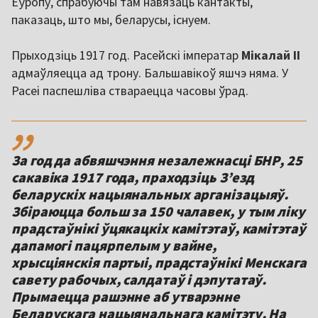
Еўропу, спрабуючы там навязаць кантакты,
паказаць, што мы, беларусы, існуем.
Прыходзіць 1917 год. Расейскі імператар
Мікалай ІІ
адмаўляецца ад трону. Бальшавікоў яшчэ няма. У
Расеі паспешліва ствараецца часовы ўрад.
,,
За год да абвяшчэння незалежнасці БНР, 25
сакавіка 1917 года, праходзіць З’езд
беларускіх нацыянальных арганізацыяў.
Збіраюцца больш за 150 чалавек, у тым ліку
прадстаўнікі ўцякацкіх камітэтаў, камітэтаў
дапамогі пацярпелым у вайне,
хрысціянскія партыі, прадстаўнікі Менскага
савету рабочых, салдатаў і дэпутатаў.
Прымаецца рашэнне аб утварэнне
Беларускага нацыянальнага камітэту. На