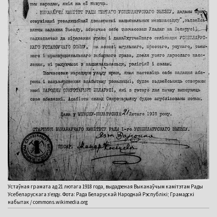
Устаўная грамата ад 21 лютага 1918 года, выдадзеная Выканаўчым камітэтам Рады
Усебеларускага з’езду. Фота: Рада Беларускай Народнай Рэспублікі; Грамадскі
набытак / commons.wikimedia.org