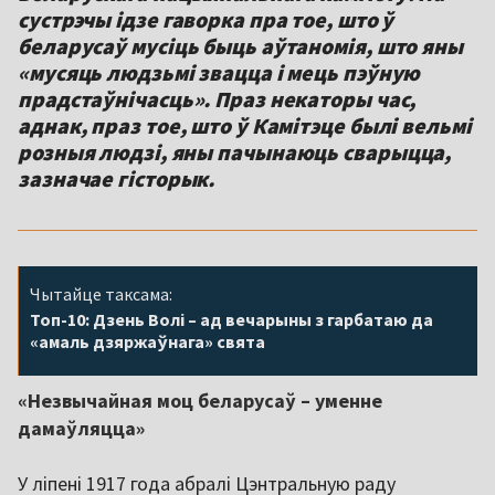
сустрэчы ідзе гаворка пра тое, што ў
беларусаў мусіць быць аўтаномія, што яны
«мусяць людзьмі звацца і мець пэўную
прадстаўнічасць». Праз некаторы час,
аднак, праз тое, што ў Камітэце былі вельмі
розныя людзі, яны пачынаюць сварыцца,
зазначае гісторык.
Чытайце таксама:
Топ-10: Дзень Волі – ад вечарыны з гарбатаю да
«амаль дзяржаўнага» свята
«Незвычайная моц беларусаў – уменне
дамаўляцца»
У ліпені 1917 года абралі Цэнтральную раду