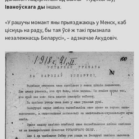
Іваноўскага ды
іншых.
«У рашучы момант яны прыязджаюць у Менск, каб
ціснуць на раду, бы тая ўсё ж такі прызнала
незалежнасць Беларусі», – адзначае Акудовіч.