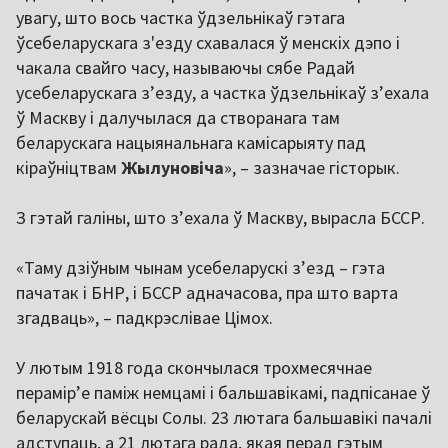
увагу, што вось частка ўдзельнікаў гэтага
ўсебеларускага з'езду схавалася ў менскіх дэпо і
чакала свайго часу, называючы сябе Радай
усебеларускага зʼезду, а частка ўдзельнікаў зʼехала
ў Маскву і далучылася да створанага там
беларускага нацыянальнага камісарыяту пад
кіраўніцтвам
Жылуновіча
», – зазначае гісторык.
З гэтай галіны, што з’ехала ў Маскву, вырасла БССР.
«Таму дзіўным чынам усебеларускі зʼезд – гэта
пачатак і БНР, і БССР адначасова, пра што варта
згадваць», – падкрэслівае Цімох.
У лютым 1918 года скончылася трохмесячнае
перамір’е паміж немцамі і бальшавікамі, падпісанае ў
беларускай вёсцы Солы. 23 лютага бальшавікі пачалі
адступаць, а 21 лютага рада, якая перад гэтым