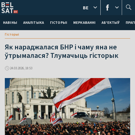
BE
НАВІНЫ
АНАЛІТЫКА
ГІСТОРЫІ
МЕРКАВАННI
АБ'ЕКТЫЎ
ПРАГ
Гісторыі
Як нараджалася БНР і чаму яна не
ўтрымалася? Тлумачыць гісторык
24.03.2026, 18:53