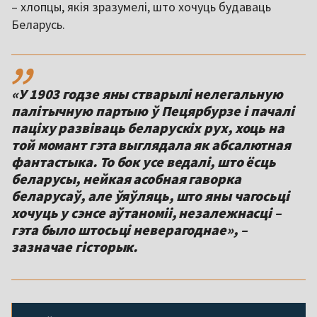
– хлопцы, якія зразумелі, што хочуць будаваць
Беларусь.
,,
«У 1903 годзе яны стварылі нелегальную
палітычную партыю ў Пецярбурзе і пачалі
паціху развіваць беларускіх рух, хоць на
той момант гэта выглядала як абсалютная
фантастыка. То бок усе ведалі, што ёсць
беларусы, нейкая асобная гаворка
беларусаў, але ўяўляць, што яны чагосьці
хочуць у сэнсе аўтаноміі, незалежнасці –
гэта было штосьці неверагоднае», –
зазначае гісторык.