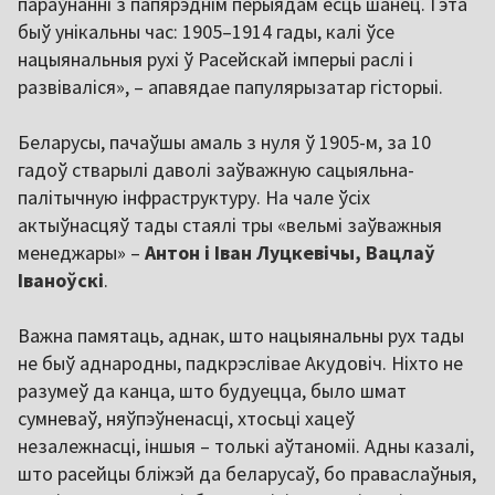
параўнанні з папярэднім перыядам ёсць шанец. Гэта
быў унікальны час: 1905–1914 гады, калі ўсе
нацыянальныя рухі ў Расейскай імперыі раслі і
развіваліся», – апавядае папулярызатар гісторыі.
Беларусы, пачаўшы амаль з нуля ў 1905-м, за 10
гадоў стварылі даволі заўважную сацыяльна-
палітычную інфраструктуру. На чале ўсіх
актыўнасцяў тады стаялі тры «вельмі заўважныя
менеджары» –
Антон і
Іван Луцкевіч
ы,
Вацлаў
Іваноўскі
.
Важна памятаць, аднак, што нацыянальны рух тады
не быў аднародны, падкрэслівае Акудовіч. Ніхто не
разумеў да канца, што будуецца, было шмат
сумневаў, няўпэўненасці, хтосьці хацеў
незалежнасці, іншыя – толькі аўтаноміі. Адны казалі,
што расейцы бліжэй да беларусаў, бо праваслаўныя,