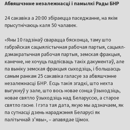
Абвяшчэнне незалежнасці і памылкі Рады БНР
24 сакавіка а 20:00 збіраецца паседжанне, на якім
прысутнічаюць каля 50 чалавек.
«Яны 10 гадзінаў сварацца бясконца, таму што
габрэйская сацыялістычная рабочая партыя, сацыял-
дэмакратычная рабочая партыя, земская фракцыя,
канечне, не хочуць падпісваць такіх дакументаў, але
па выніку земская фракцыя сыходзіць, і большасць
самым ранкам 25 сакавіка галасуе за абвяшчэнне
незалежнасці БНР. Ёсць такія згадкі, што нехта
выгукнуў у зале, што вось новае сонца ўзыходзіць,
новае святло ўзыходзіць над Беларуссю, а старое
святло гасне. І гэта тая дата, якую мы адзначаем, як
па сутнасці дзень нараджэння Беларусі як
палітычнай зʼявы», – апавядае Цімох.