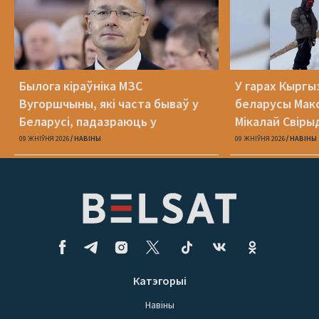
Былога кіраўніка МЗС
У гарах Кыргы
Вугоршчыны, які часта бываў у
беларусы Макс
Беларусі, падазраюць у
Мікалай Свіры
хабарніцтве
09 ЖНІЎНЯ 2026
НАВІНЫ
09 ЖНІЎНЯ 2026
НАВІНЫ
Катэгорыі
Навіны