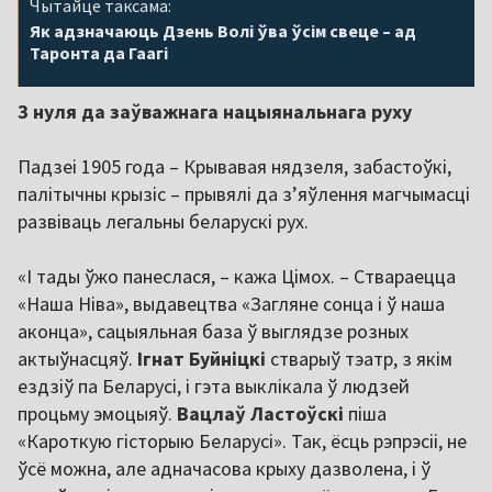
Чытайце таксама:
Як адзначаюць Дзень Волі ўва ўсім свеце – ад
Таронта да Гаагі
З нуля да заўважнага нацыянальнага руху
Падзеі 1905 года – Крывавая нядзеля, забастоўкі,
палітычны крызіс – прывялі да з’яўлення магчымасці
развіваць легальны беларускі рух.
«І тады ўжо панеслася, – кажа Цімох. – Ствараецца
«Наша Ніва», выдавецтва «Загляне сонца і ў наша
аконца», сацыяльная база ў выглядзе розных
актыўнасцяў.
Ігнат Буйніцкі
стварыў тэатр, з якім
ездзіў па Беларусі, і гэта выклікала ў людзей
процьму эмоцыяў.
Вацлаў Ластоўскі
піша
«Кароткую гісторыю Беларусі». Так, ёсць рэпрэсіі, не
ўсё можна, але адначасова крыху дазволена, і ў