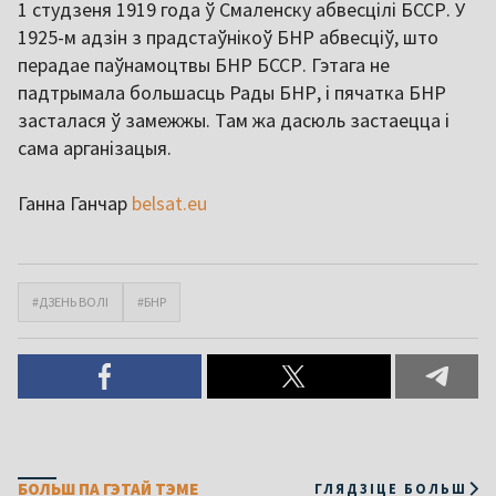
1 студзеня 1919 года ў Смаленску абвесцілі БССР. У
1925-м адзін з прадстаўнікоў БНР абвесціў, што
перадае паўнамоцтвы БНР БССР. Гэтага не
падтрымала большасць Рады БНР, і пячатка БНР
засталася ў замежжы. Там жа дасюль застаецца і
сама арганізацыя.
Ганна Ганчар
belsat.eu
#ДЗЕНЬ ВОЛІ
#БНР
БОЛЬШ ПА ГЭТАЙ ТЭМЕ
ГЛЯДЗІЦЕ БОЛЬШ