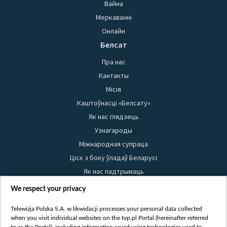
Вайна
Меркаванні
Онлайн
Белсат
Пра нас
Кантакты
Місія
Каштоўнасці «Белсату»
Як нас глядзець
Узнагароды
Міжнародная супраца
Ціск з боку ўладаў Беларусі
Як нас падтрымаць
Правілы выкарыстання матэрыялаў
We respect your privacy
Інфармацыя аб адпраўніку
Telewizja Polska S.A. w likwidacji processes your personal data collected
Бяспека
when you visit individual websites on the tvp.pl Portal (hereinafter referred
Youtube