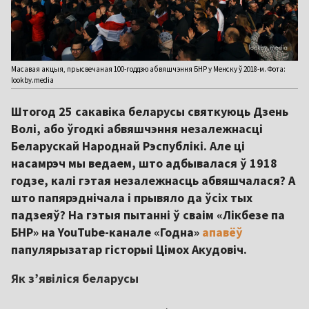
Масавая акцыя, прысвечаная 100-годдзю абвяшчэння БНР у Менску ў 2018-м. Фота:
lookby.media
Штогод 25 сакавіка беларусы святкуюць Дзень
Волі, або ўгодкі абвяшчэння незалежнасці
Беларускай Народнай Рэспублікі. Але ці
насамрэч мы ведаем, што адбывалася ў 1918
годзе, калі гэтая незалежнасць абвяшчалася? А
што папярэднічала і прывяло да ўсіх тых
падзеяў? На гэтыя пытанні ў сваім «Лікбезе па
БНР» на YouTube-канале «Годна»
апавёў
папулярызатар гісторыі Цімох Акудовіч.
Як з’явіліся беларусы