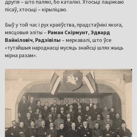
другія – што палякі, бо каталікі. Хтосьці лацінкаю
пісаў, хтосьці – кірыліцаю.
Быў у той час і рух краёўства, прадстаўнікі якога,
мясцовыя эліты –
Раман Скірмунт
,
Эдвард
Вайніловіч
,
Радзівілы
– меркавалі, што ўсе
«тутэйшыя народнасці мусяць знайсці шлях жыць
мірна разам».