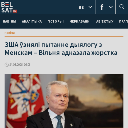
BE
НАВІНЫ
АНАЛІТЫКА
ГІСТОРЫІ
МЕРКАВАННI
АБ'ЕКТЫЎ
ПРАГ
навіны
ЗША ўзнялі пытанне дыялогу з
Менскам – Вільня адказала жорстка
24.03.2026, 16:08