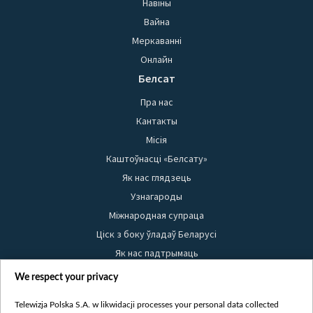
Навіны
Вайна
Меркаванні
Онлайн
Белсат
Пра нас
Кантакты
Місія
Каштоўнасці «Белсату»
Як нас глядзець
Узнагароды
Міжнародная супраца
Ціск з боку ўладаў Беларусі
Як нас падтрымаць
Правілы выкарыстання матэрыялаў
We respect your privacy
Інфармацыя аб адпраўніку
Telewizja Polska S.A. w likwidacji processes your personal data collected
Бяспека