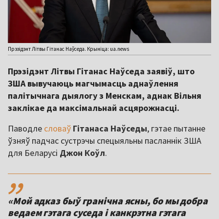
Прэзідэнт Літвы Гітанас Наўседа. Крыніца: ua.news
Прэзідэнт Літвы Гітанас Наўседа заявіў, што
ЗША вывучаюць магчымасць аднаўлення
палітычнага дыялогу з Менскам, аднак Вільня
заклікае да максімальнай асцярожнасці.
Паводле
словаў
Гітанаса Наўседы
, гэтае пытанне
ўзняў падчас сустрэчы спецыяльны пасланнік ЗША
для Беларусі
Джон Коўл
.
,,
«Мой адказ быў гранічна ясны, бо мы добра
ведаем гэтага суседа і канкрэтна гэтага