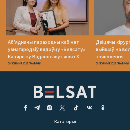
Аб’яднаны пераходны кабінет
Дзіцячы хірур
узнагародзіў вядоўцу «Белсату»
выйшаў на вол
Кацярыну Ваданосаву і яшчэ 8
зняволення
асобаў
09 ЖНІЎНЯ 2026
НАВІНЫ
09 ЖНІЎНЯ 2026
НАВІНЫ
Катэгорыі