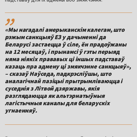
,,
«Мы нагадалі амерыканскім калегам, што
рэжым санкцыяў ЕЗ у дачыненні да
Беларусі застаецца ў сіле, ён прадоўжаны
на 12 месяцаў, і прынамсі ў гэты перыяд
няма ніякіх прававых ці іншых падставаў
казаць пра адмену ці змякчэнне санкцыяў»,
– сказаў Наўседа, падкрэсліўшы, што
аналагічнай пазіцыі прытрымліваюцца і
суседнія з Літвой дзяржавы, якія
разглядаюцца як альтэрнатыўныя
лагістычныя каналы для беларускіх
угнаенняў.