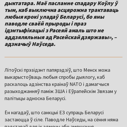
дыктатара. Маё пасланне спадару Коўлу ў
тым, каб выключна асцярожна трактаваць
любыя крокі уладаў Беларусі, бо яны
паводле сваёй прыроды і праз
ідэнтыфікацыі з Расеяй амаль што не
аддзяляльныя ад Расейскай дзяржавы», –
адзначыў Наўседа.
Літоўскі прэзідэнт папярэдзіў, што Менск можа
выкарыстоўваць любыя спробы дыялогу, каб
раскалоць адзінства краінаў NATO і дамагчыся
разыходжанняў паміж ЗША і Еўрапейскім Звязам у
палітыцы адносна Беларусі.
Ён нагадаў, што санкцыі ЕЗ супраць Беларусі
застаюцца ў сіле. Паводле Наўседы, на сёння няма
падставаў для іх адмены або змякчэння.