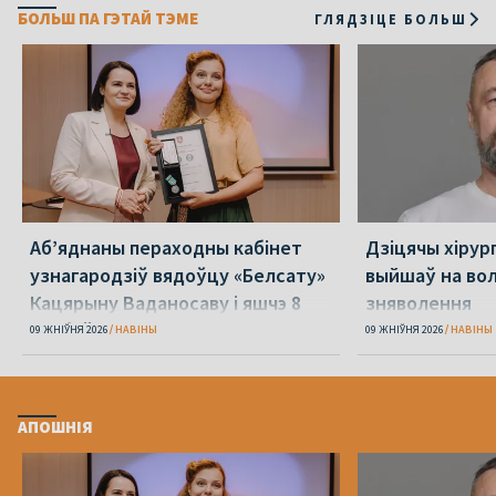
БОЛЬШ ПА ГЭТАЙ ТЭМЕ
ГЛЯДЗІЦЕ БОЛЬШ
Аб’яднаны пераходны кабінет
Дзіцячы хірур
узнагародзіў вядоўцу «Белсату»
выйшаў на вол
Кацярыну Ваданосаву і яшчэ 8
зняволення
асобаў
09 ЖНІЎНЯ 2026
НАВІНЫ
09 ЖНІЎНЯ 2026
НАВІНЫ
АПОШНІЯ