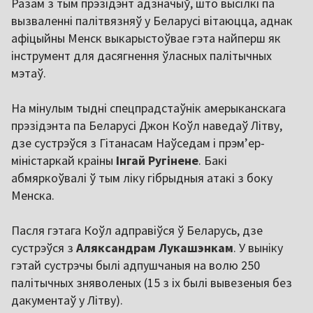
Разам з тым прэзідэнт адзначыў, што высілкі па
вызваленні палітвязняў у Беларусі вітаюцца, аднак
афіцыйны Менск выкарыстоўвае гэта найперш як
інструмент для дасягнення ўласных палітычных
мэтаў.
На мінулым тыдні спецпрадстаўнік амерыканскага
прэзідэнта па Беларусі Джон Коўл наведаў Літву,
дзе сустрэўся з Гітанасам Наўседам і прэм’ер-
міністаркай краіны
Інгай Ругінене
. Бакі
абмяркоўвалі ў тым ліку гібрыдныя атакі з боку
Менска.
Пасля гэтага Коўл адправіўся ў Беларусь, дзе
сустрэўся з
Аляксандрам Лукашэнкам
. У выніку
гэтай сустрэчы былі адпушчаныя на волю 250
палітычных зняволеных (15 з іх былі вывезеныя без
дакументаў у Літву).