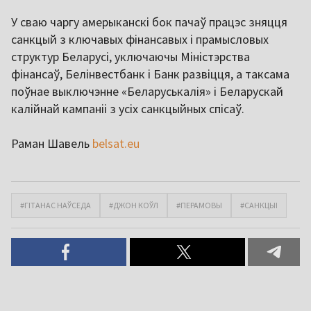
У сваю чаргу амерыканскі бок пачаў працэс зняцця
санкцый з ключавых фінансавых і прамысловых
структур Беларусі, уключаючы Міністэрства
фінансаў, Белінвестбанк і Банк развіцця, а таксама
поўнае выключэнне «Беларуськалія» і Беларускай
калійнай кампаніі з усіх санкцыйных спісаў.
Раман Шавель
belsat.eu
#ГІТАНАС НАЎСЕДА
#ДЖОН КОЎЛ
#ПЕРАМОВЫ
#САНКЦЫІ