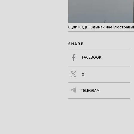
Сцягі КНДР. Здымак мае ілюстрацый
SHARE
FACEBOOK
X
TELEGRAM