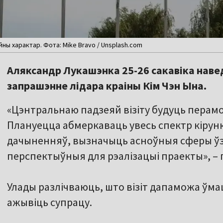
ны характар. Фота: Mike Bravo / Unsplash.com
Аляксандр Лукашэнка 25-26 сакавіка наве
запрашэнне лідара краіны Кім Чэн Ына.
«Цэнтральнаю падзеяй візіту будуць перамо
Плануецца абмеркаваць увесь спектр кірунк
дачыненняў, вызначыць асноўныя сферы ўз
перспектыўныя для рэалізацыі праекты», –
Улады разлічваюць, што візіт дапаможа ўма
ажывіць супрацу.