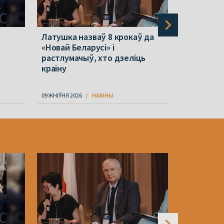
Латушка назваў 8 крокаў да
Былога кі
«Новай Беларусі» і
Вугоршчын
растлумачыў, хто дзеліць
у Беларус
краіну
хабарніц
09 ЖНІЎНЯ 2026
НАВІНЫ
09 ЖНІЎНЯ 202