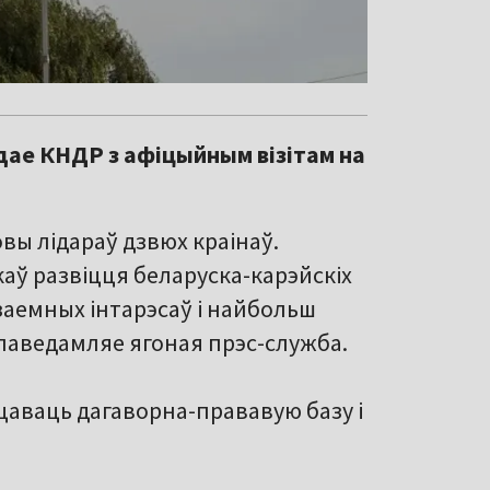
дае КНДР з афіцыйным візітам на
вы лідараў дзвюх краінаў.
аў развіцця беларуска-карэйскіх
аемных інтарэсаў і найбольш
 паведамляе ягоная прэс-служба.
цаваць дагаворна-прававую базу і