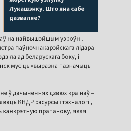
Лукашэнку. Што яна сабе
дазваляе?
чаў на найвышэйшым узроўні.
стра паўночнакарэйскага лідара
дзіла ад беларускага боку, і
енск мусіць «выразна пазначыць
е ў дачыненнях дзвюх краінаў –
ваць КНДР рэсурсы і тэхналогіі,
ь канкрэтную прапанову, якая