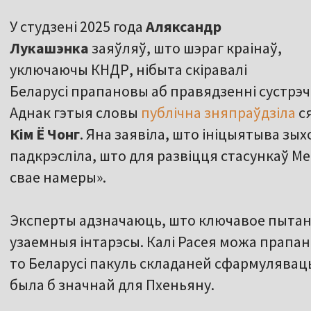
У студзені 2025 года
Аляксандр
Лукашэнка
заяўляў, што шэраг краінаў,
уключаючы КНДР, нібыта скіравалі
Беларусі прапановы аб правядзенні сустрэ
Аднак гэтыя словы
публічна зняпраўдзіла
ся
Кім Ё Чонг
. Яна заявіла, што ініцыятыва зыхо
падкрэсліла, што для развіцця стасункаў М
свае намеры».
Эксперты адзначаюць, што ключавое пытанн
узаемныя інтарэсы. Калі Расея можа прапана
то Беларусі пакуль складаней сфармулявац
была б значнай для Пхеньяну.