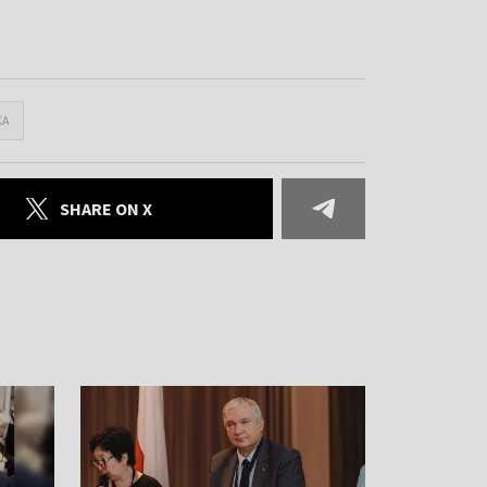
КА
SHARE ON X