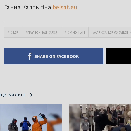
Ганна Калтыгіна
belsat.eu
#КНДР
#ПАЎНОЧНАЯ КАРЭЯ
#КІМ ЧЭН ЫН
#АЛЯКСАНДР ЛУКАШЭН
SHARE ON FACEBOOK
ІЦЕ БОЛЬШ