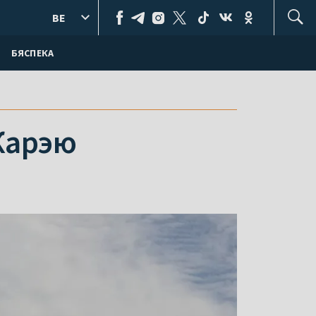
BE
БЯСПЕКА
Карэю