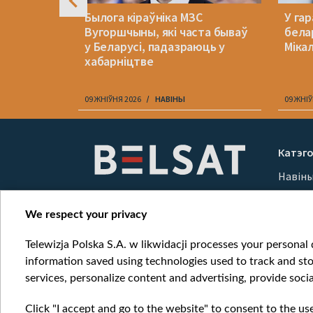
ск на
Былога кіраўніка МЗС
У га
кія за
Вугоршчыны, які часта бываў
бела
у Беларусі, падазраюць у
Міка
хабарніцтве
09 ЖНІЎНЯ 2026
НАВІНЫ
09 ЖНІЎ
Item
1
Катэго
of
Навін
10
Вайна
Мерка
We respect your privacy
Онлай
Telewizja Polska S.A. w likwidacji processes your personal d
information saved using technologies used to track and sto
services, personalize content and advertising, provide socia
Click "I accept and go to the website" to consent to the us