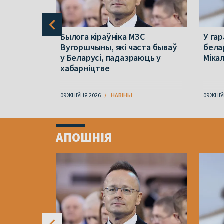
окаў да
Былога кіраўніка МЗС
У га
Вугоршчыны, які часта бываў
бела
еліць
у Беларусі, падазраюць у
Міка
хабарніцтве
09 ЖНІЎНЯ 2026
НАВІНЫ
09 ЖНІЎ
Item
1
АПОШНІЯ
of
4