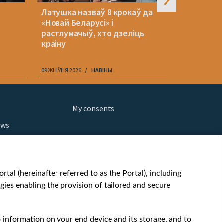
Латушка назваў 8 крокаў да
У гарах К
«Новай Беларусі» і
палатку з
растлумачыў, хто дзеліць
сярод які
краіну
09 ЖНІЎНЯ 2026
НАВІНЫ
09 ЖНІЎНЯ 202
My consents
ews
orts
fe
шы мульт
tal (hereinafter referred to as the Portal), including
glish
ies enabling the provision of tailored and secure
ow
story
o information on your end device and its storage, and to