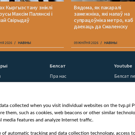
рах Кыргызстану зніклі
Вядома, як пакаралі
русы Максім Палянскі і
замежніка, які напаў на
лай Свірыдаў
супрацоўніка метро, каб
даехаць да Смаленску
НЯ 2026
НАВІНЫ
09 ЖНІЎНЯ 2026
НАВІНЫ
рыі
Белсат
Youtube
ы
Пра нас
Белсат n
Кантакты
Белсат Sh
ванні
Місія
Белсат Li
н
Каштоўнасці «Белсату»
Жэстачай
ata collected when you visit individual websites on the tvp.pl Por
Як нас глядзець
Belsat En
re them, such as cookies, web beacons or other similar technolog
Узнагароды
Biełsat PL
l media features and analyze Internet traffic.
Міжнародная супраца
Белсат N
Ціск з боку ўладаў
Белсат Hi
e of automatic tracking and data collection technology, access t