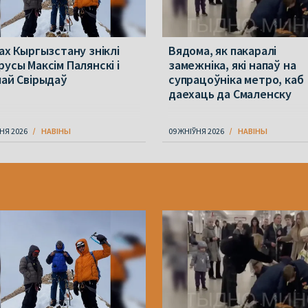
рах Кыргызстану зніклі
Вядома, як пакаралі
русы Максім Палянскі і
замежніка, які напаў на
лай Свірыдаў
супрацоўніка метро, каб
даехаць да Смаленску
НЯ 2026
НАВІНЫ
09 ЖНІЎНЯ 2026
НАВІНЫ