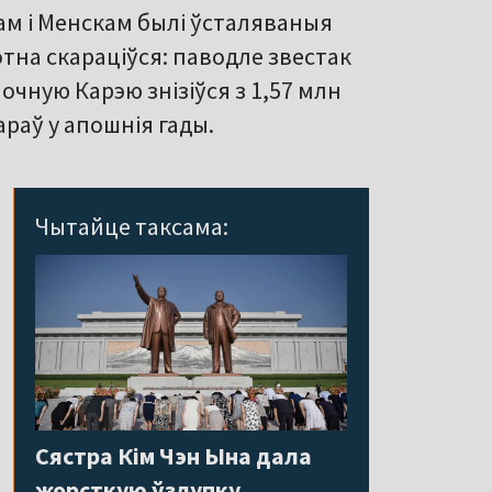
м і Менскам былі ўсталяваныя
тотна скараціўся: паводле звестак
очную Карэю знізіўся з 1,57 млн
араў у апошнія гады.
Чытайце таксама:
Сястра Кім Чэн Ына дала
жорсткую ўзлупку