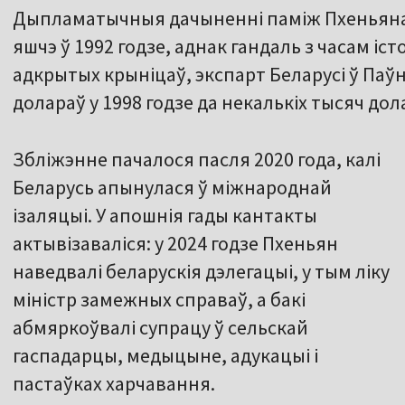
Дыпламатычныя дачыненні паміж Пхеньяна
яшчэ ў 1992 годзе, аднак гандаль з часам іс
адкрытых крыніцаў, экспарт Беларусі ў Паўн
долараў у 1998 годзе да некалькіх тысяч дол
Збліжэнне пачалося пасля 2020 года, калі
Беларусь апынулася ў міжнароднай
ізаляцыі. У апошнія гады кантакты
актывізаваліся: у 2024 годзе Пхеньян
наведвалі беларускія дэлегацыі, у тым ліку
міністр замежных справаў, а бакі
абмяркоўвалі супрацу ў сельскай
гаспадарцы, медыцыне, адукацыі і
пастаўках харчавання.