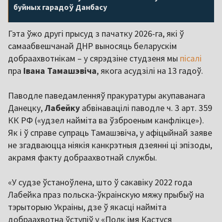
буйных гарадоў Данбасу
Гэта ўжо другі прысуд з пачатку 2026-га, які ў
самаабвешчанай ДНР выносяць беларускім
добраахвотнікам – у сярэдзіне студзеня мы
пісалі
пра
Івана Тамашэвіча
, якога асудзілі на 13 гадоў.
Паводле паведамленняў пракуратуры акупаванага
Данецку,
Лабейку
абвінавацілі паводле ч. 3 арт. 359
КК РФ («удзел найміта ва ўзброеным канфлікце»).
Як і ў справе супраць Тамашэвіча, у афіцыйнай заяве
не згадваюцца ніякія канкрэтныя дзеянні ці эпізоды,
акрамя факту добраахвотнай службы.
«У судзе ўстаноўлена, што ў сакавіку 2022 года
Лабейка праз польска-ўкраінскую мяжу прыбыў на
тэрыторыю Украіны, дзе ў якасці найміта
добраахвотна ўступіў у «Полк імя Кастуся