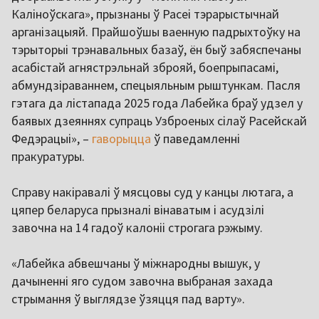
Каліноўскага», прызнаны ў Расеі тэрарыстычнай
арганізацыяй. Прайшоўшы ваенную падрыхтоўку на
тэрыторыі трэнавальных базаў, ён быў забяспечаны
асабістай агнястрэльнай зброяй, боепрыпасамі,
абмундзіраваннем, спецыяльным рыштункам. Пасля
гэтага да лістапада 2025 года Лабейка браў удзел у
баявых дзеяннях супраць Узброеных сілаў Расейскай
Федэрацыі», –
гаворыцца
ў паведамленні
пракуратуры.
Справу накіравалі ў мясцовы суд у канцы лютага, а
цяпер беларуса прызналі вінаватым і асудзілі
завочна на 14 гадоў калоніі строгага рэжыму.
«Лабейка абвешчаны ў міжнародны вышук, у
дачыненні яго судом завочна выбраная захада
стрымання ў выглядзе ўзяцця пад варту».