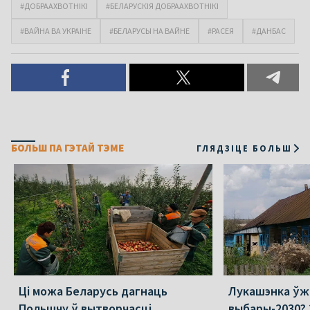
#ДОБРААХВОТНІКІ
#БЕЛАРУСКІЯ ДОБРААХВОТНІКІ
#ВАЙНА ВА УКРАІНЕ
#БЕЛАРУСЫ НА ВАЙНЕ
#РАСЕЯ
#ДАНБАС
БОЛЬШ ПА ГЭТАЙ ТЭМЕ
ГЛЯДЗІЦЕ БОЛЬШ
Ці можа Беларусь дагнаць
Лукашэнка ўж
Польшчу ў вытворчасці
выбары-2030? 