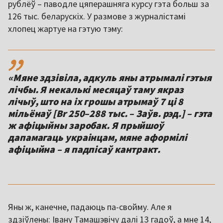
рублёў – паводле цяперашняга курсу гэта больш за
126 тыс. беларускіх. У размове з журналістамі
хлопец жартуе на гэтую тэму:
,,
«Мяне здзівіла, адкуль яны атрымалі гэтыя
лічбы. Я некалькі месяцаў таму якраз
лічыў, што на іх грошы атрымаў 7 ці 8
мільёнаў [Br 250–288 тыс. – Заўв. рэд.] – гэта
ж афіцыйны заробак. Я прыйшоў
дапамагаць украінцам, мяне аформілі
афіцыйна – я падпісаў кантракт.
Яны ж, канечне, падаюць па-свойму. Але я
здзіўлены: Івану Тамашэвічу далі 13 гадоў, а мне 14,