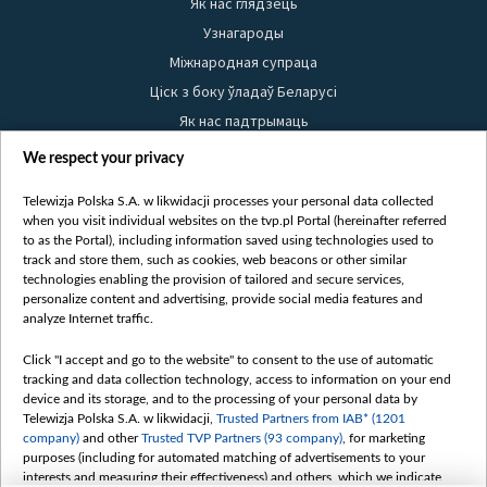
Як нас глядзець
Узнагароды
Міжнародная супраца
Ціск з боку ўладаў Беларусі
Як нас падтрымаць
Правілы выкарыстання матэрыялаў
We respect your privacy
Інфармацыя аб адпраўніку
Telewizja Polska S.A. w likwidacji processes your personal data collected
Бяспека
when you visit individual websites on the tvp.pl Portal (hereinafter referred
Youtube
to as the Portal), including information saved using technologies used to
track and store them, such as cookies, web beacons or other similar
Белсат news
technologies enabling the provision of tailored and secure services,
personalize content and advertising, provide social media features and
Белсат Shorts
analyze Internet traffic.
Белсат Life
Click "I accept and go to the website" to consent to the use of automatic
Жэстачайшы мульт
tracking and data collection technology, access to information on your end
Belsat English
device and its storage, and to the processing of your personal data by
Telewizja Polska S.A. w likwidacji,
Trusted Partners from IAB* (1201
Biełsat PL
company)
and other
Trusted TVP Partners (93 company)
, for marketing
Белсат Now
purposes (including for automated matching of advertisements to your
interests and measuring their effectiveness) and others, which we indicate
Белсат History