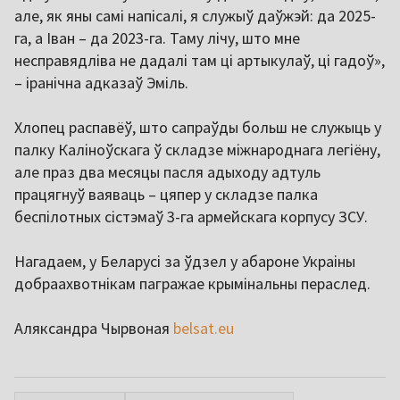
але, як яны самі напісалі, я служыў даўжэй: да 2025-
га, а Іван – да 2023-га. Таму лічу, што мне
несправядліва не дадалі там ці артыкулаў, ці гадоў»,
– іранічна адказаў Эміль.
Хлопец распавёў, што сапраўды больш не служыць у
палку Каліноўскага ў складзе міжнароднага легіёну,
але праз два месяцы пасля адыходу адтуль
працягнуў ваяваць – цяпер у складзе палка
беспілотных сістэмаў 3-га армейскага корпусу ЗСУ.
Нагадаем, у Беларусі за ўдзел у абароне Украіны
добраахвотнікам пагражае крымінальны пераслед.
Аляксандра Чырвоная
belsat.eu