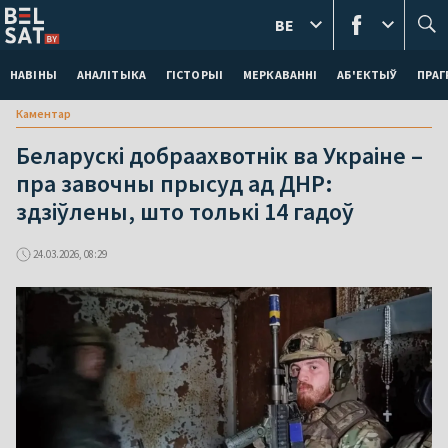
BE
НАВІНЫ
АНАЛІТЫКА
ГІСТОРЫІ
МЕРКАВАННI
АБ'ЕКТЫЎ
ПРАГ
Каментар
Беларускі добраахвотнік ва Украіне –
пра завочны прысуд ад ДНР:
здзіўлены, што толькі 14 гадоў
24.03.2026, 08:29