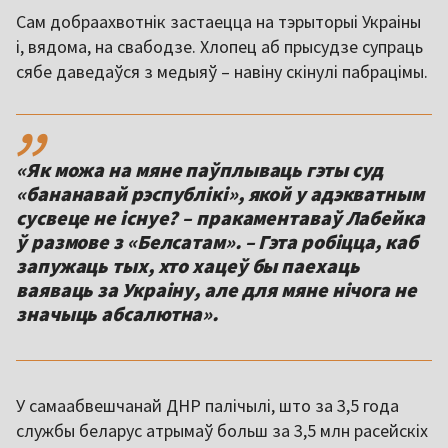
Сам добраахвотнік застаецца на тэрыторыі Украіны
і, вядома, на свабодзе. Хлопец аб прысудзе супраць
сябе даведаўся з медыяў – навіну скінулі пабрацімы.
,,
«Як можа на мяне паўплываць гэты суд
«бананавай рэспублікі», якой у адэкватным
сусвеце не існуе? – пракаментаваў Лабейка
ў размове з «Белсатам». – Гэта робіцца, каб
запужаць тых, хто хацеў бы паехаць
ваяваць за Украіну, але для мяне нічога не
значыць абсалютна».
У самаабвешчанай ДНР палічылі, што за 3,5 года
службы беларус атрымаў больш за 3,5 млн расейскіх