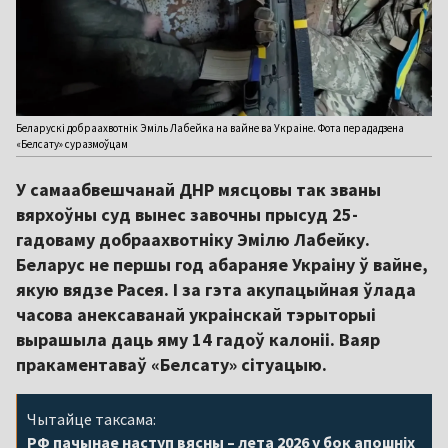
Беларускі добраахвотнік Эміль Лабейка на вайне ва Украіне. Фота перададзена
«Белсату» суразмоўцам
У самаабвешчанай ДНР мясцовы так званы
вярхоўны суд вынес завочны прысуд 25-
гадоваму добраахвотніку Эмілю Лабейку.
Беларус не першы год абараняе Украіну ў вайне,
якую вядзе Расея. І за гэта акупацыйная ўлада
часова анексаванай украінскай тэрыторыі
вырашыла даць яму 14 гадоў калоніі. Ваяр
пракаментаваў «Белсату» сітуацыю.
Чытайце таксама:
РФ пачынае наступ вясны – лета 2026 у бок апошніх