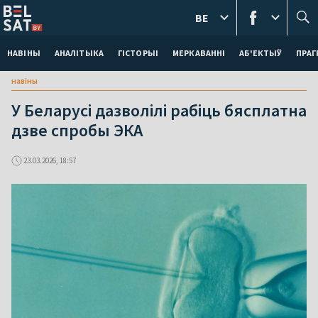
BE
НАВІНЫ
АНАЛІТЫКА
ГІСТОРЫІ
МЕРКАВАННI
АБ'ЕКТЫЎ
ПРАГ
навіны
У Беларусі дазволілі рабіць бясплатна
дзве спробы ЭКА
23.03.2026, 18:57