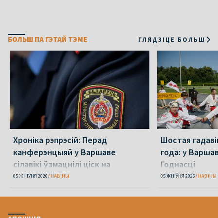
БОЛЬШ ПА ГЭТАЙ ТЭМЕ
ГЛЯДЗІЦЕ БОЛЬШ
Хроніка рэпрэсій: Перад
Шостая гадаві
канферэнцыяй у Варшаве
года: у Варша
сілавікі ўзмацнілі ціск на
Годнасці
беларусаў
05 ЖНІЎНЯ 2026
НАВІНЫ
05 ЖНІЎНЯ 2026
НАВІНЫ