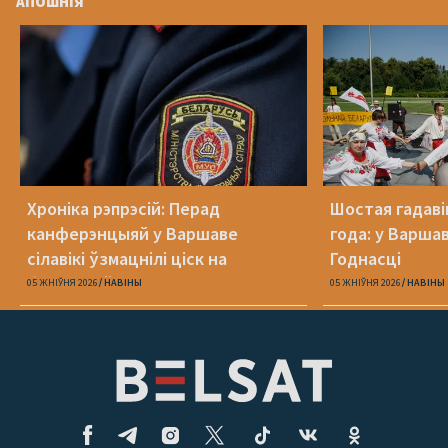
АПОШНІЯ
Хроніка рэпрэсій: Перад
Шостая гадаві
канферэнцыяй у Варшаве
года: у Варша
сілавікі ўзмацнілі ціск на
Годнасці
беларусаў
05 ЖНІЎНЯ 2026
НАВІНЫ
05 ЖНІЎНЯ 2026
НАВІНЫ