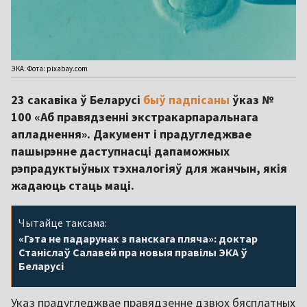
ЭКА. Фота: pixabay.com
23 сакавіка ў Беларусі
быў падпісаны
ўказ №
100 «Аб правядзенні экстракарпаральнага
апладнення». Дакумент і прадугледжвае
пашырэнне даступнасці дапаможных
рэпрадуктыўных тэхналогіяў для жанчын, якія
жадаюць стаць маці.
Чытайце таксама:
«Гэта не падарунак з панскага пляча»: доктар
Станіслаў Салавей пра новыя правілы ЭКА ў
Беларусі
Указ прадугледжвае правядзенне дзвюх бясплатных