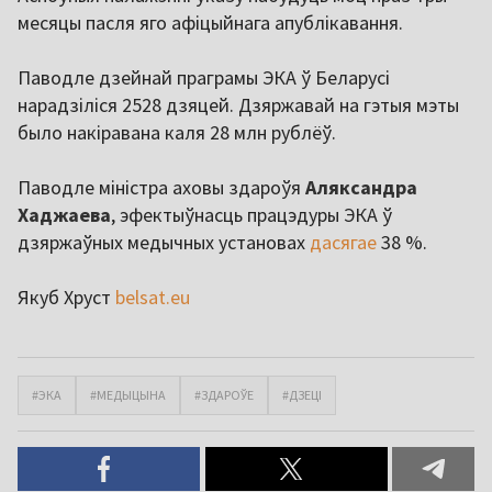
месяцы пасля яго афіцыйнага апублікавання.
Паводле дзейнай праграмы ЭКА ў Беларусі
нарадзіліся 2528 дзяцей. Дзяржавай на гэтыя мэты
было накіравана каля 28 млн рублёў.
Паводле міністра аховы здароўя
Аляксандра
Хаджаева
, эфектыўнасць працэдуры ЭКА ў
дзяржаўных медычных установах
дасягае
38 %.
Якуб Хруст
belsat.eu
#ЭКА
#МЕДЫЦЫНА
#ЗДАРОЎЕ
#ДЗЕЦІ