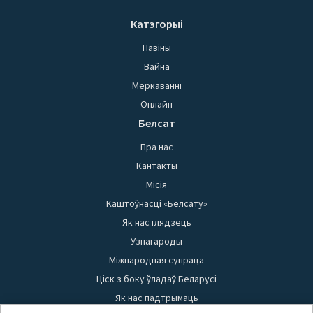
Катэгорыі
Навіны
Вайна
Меркаванні
Онлайн
Белсат
Пра нас
Кантакты
Місія
Каштоўнасці «Белсату»
Як нас глядзець
Узнагароды
Міжнародная супраца
Ціск з боку ўладаў Беларусі
Як нас падтрымаць