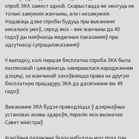
спроб ЭКА замест адной. Скарыстацца імі змогуць не
толькі замужнія жанчыны, але і незамужнія.
Надаваць дзве спробы будуць пры выкананні
некалькіх умоў, сярод якіх – век жанчыны да 40
гадоў ды наяўнасць медычных паказанняў пры
адсутнасці супрацьпаказанняў.
У выпадку, калі першая бясплатна спроба ЭКА была
паспяховай і цяжарнасць завяршылася нараджэннем
дзіцяці, за жанчынай захоўваецца права на другую
бясплатную працэдуру ЭКА да дасягнення ёю 49
гадоў.
Выкананне ЭКА будзе праводзіцца ў дзяржаўных
установах аховы здароўя, пералік якіх вызначае
Савет міністраў.
Асноўныя палажэнні ўказу набудуць моц праз тры