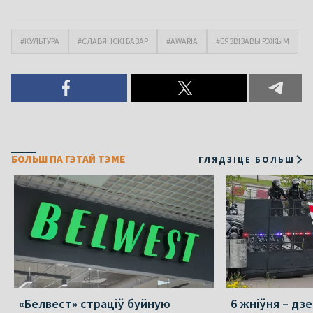
#КУЛЬТУРА
#СЛАВЯНСКІ БАЗАР
#AWARIA
#БЯЗВІЗАВЫ РЭЖЫМ
БОЛЬШ ПА ГЭТАЙ ТЭМЕ
ГЛЯДЗІЦЕ БОЛЬШ
«Белвест» страціў буйную
6 жніўня – дз