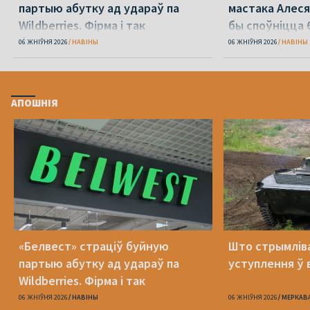
партыю абутку ад удараў па
мастака Алеся
Wildberries. Фірма і так
бы споўніцца 
банкрутавала
06 ЖНІЎНЯ 2026
НАВІНЫ
06 ЖНІЎНЯ 2026
НАВІНЫ
АПОШНІЯ
«Белвест» страціў буйную
Што стрымлів
партыю абутку ад удараў па
уступлення ў 
Wildberries. Фірма і так
банкрутавала
06 ЖНІЎНЯ 2026
НАВІНЫ
06 ЖНІЎНЯ 2026
МЕРКАВ