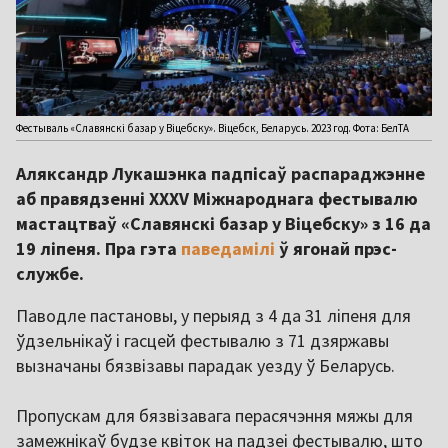
Фестываль «Славянскі базар у Віцебску». Віцебск, Беларусь. 2023 год. Фота: БелТА
Аляксандр Лукашэнка падпісаў распараджэнне
аб правядзенні XXXV Міжнароднага фестывалю
мастацтваў «Славянскі базар у Віцебску» з 16 да
19 ліпеня. Пра гэта
паведамілі
ў ягонай прэс-
службе.
Паводле пастановы, у перыяд з 4 да 31 ліпеня для
ўдзельнікаў і гасцей фестывалю з 71 дзяржавы
вызначаны бязвізавы парадак уезду ў Беларусь.
Пропускам для бязвізавага перасячэння мяжы для
замежнікаў будзе квіток на падзеі фестывалю, што