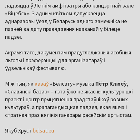
ладзяцца ў Летнім амфітэатры або канцэртнай зале
«Віцебск». З адным квітком дапускаецца
аднаразовы ўезд у Беларусь аднаго замежніка не
пазней за дату правядзення названай у білеце
падзеі.
Акрамя таго, дакументам прадугледжаныя асобныя
льготы і прэферэнцыі для арганізатараў і
ўдзельнікаў фестывалю.
Між тым, як
казаў
«Белсату» музыка
Пётр Клюеў
,
«Славянскі базар» – гэта ўжо не якасны культурніцкі
праект і цэнтр прыцягнення прадстаўнікоў розных
культураў, а прапагандысцкая падзея, якая яшчэ і
стратная праз вялікія ганарары расейскім артыстам.
Якуб Хруст
belsat.eu