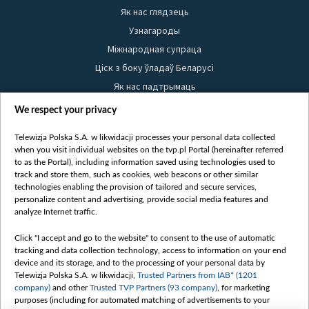
Як нас глядзець
Узнагароды
Міжнародная супраца
Ціск з боку ўладаў Беларусі
Як нас падтрымаць
Правілы выкарыстання матэрыялаў
We respect your privacy
Інфармацыя аб адпраўніку
Telewizja Polska S.A. w likwidacji processes your personal data collected
Бяспека
when you visit individual websites on the tvp.pl Portal (hereinafter referred
Youtube
to as the Portal), including information saved using technologies used to
track and store them, such as cookies, web beacons or other similar
Белсат news
technologies enabling the provision of tailored and secure services,
personalize content and advertising, provide social media features and
Белсат Shorts
analyze Internet traffic.
Белсат Life
Click "I accept and go to the website" to consent to the use of automatic
Жэстачайшы мульт
tracking and data collection technology, access to information on your end
Belsat English
device and its storage, and to the processing of your personal data by
Telewizja Polska S.A. w likwidacji,
Trusted Partners from IAB* (1201
Biełsat PL
company)
and other
Trusted TVP Partners (93 company)
, for marketing
Белсат Now
purposes (including for automated matching of advertisements to your