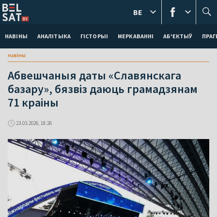
BE
НАВІНЫ
АНАЛІТЫКА
ГІСТОРЫІ
МЕРКАВАННI
АБ'ЕКТЫЎ
ПРАГ
навіны
Абвешчаныя даты «Славянскага
базару», бязвіз даюць грамадзянам
71 краіны
23.03.2026, 18:26