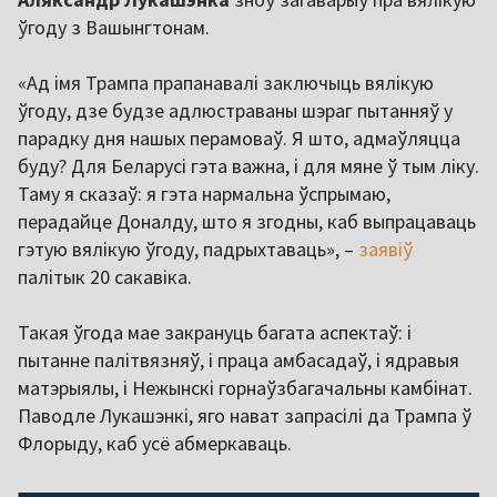
ўгоду з Вашынгтонам.
«Ад імя Трампа прапанавалі заключыць вялікую
ўгоду, дзе будзе адлюстраваны шэраг пытанняў у
парадку дня нашых перамоваў. Я што, адмаўляцца
буду? Для Беларусі гэта важна, і для мяне ў тым ліку.
Таму я сказаў: я гэта нармальна ўспрымаю,
перадайце Доналду, што я згодны, каб выпрацаваць
гэтую вялікую ўгоду, падрыхтаваць», –
заявіў
палітык 20 сакавіка.
Такая ўгода мае закрануць багата аспектаў: і
пытанне палітвязняў, і праца амбасадаў, і ядравыя
матэрыялы, і Нежынскі горнаўзбагачальны камбінат.
Паводле Лукашэнкі, яго нават запрасілі да Трампа ў
Флорыду, каб усё абмеркаваць.