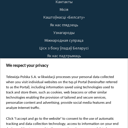
Кантакты
Місія
Каштоўнасці «Белсату»
Як нас глядзець
Узнагароды
Міжнародная супраца
Ціск з боку ўладаў Беларусі
Як нас падтрымаць
Правілы выкарыстання матэрыялаў
We respect your privacy
Інфармацыя аб адпраўніку
Telewizja Polska S.A. w likwidacji processes your personal data collected
Бяспека
when you visit individual websites on the tvp.pl Portal (hereinafter referred
Youtube
to as the Portal), including information saved using technologies used to
track and store them, such as cookies, web beacons or other similar
Белсат news
technologies enabling the provision of tailored and secure services,
personalize content and advertising, provide social media features and
Белсат Shorts
analyze Internet traffic.
Белсат Life
Click "I accept and go to the website" to consent to the use of automatic
Жэстачайшы мульт
tracking and data collection technology, access to information on your end
Belsat English