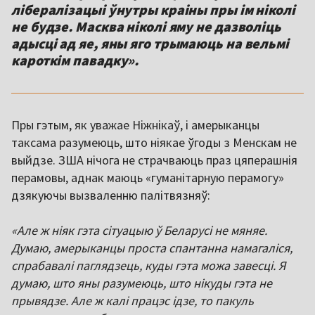
лібералізацыі ўнутры краіны пры ім ніколі
не будзе. Масква ніколі яму не дазволіць
адысці ад яе, яны яго трымаюць на вельмі
кароткім павадку».
Пры гэтым, як уважае Ніжнікаў, і амерыканцы
таксама разумеюць, што ніякае ўгоды з Менскам не
выйдзе. ЗША нічога не страчваюць праз цяперашнія
перамовы, аднак маюць «гуманітарную перамогу»
дзякуючы вызваленню палітвязняў:
«Але ж ніяк гэта сітуацыю ў Беларусі не мяняе.
Думаю, амерыканцы проста спантанна намагаліся,
спрабавалі паглядзець, куды гэта можа завесці. Я
думаю, што яны разумеюць, што нікуды гэта не
прывядзе. Але ж калі працэс ідзе, то пакуль