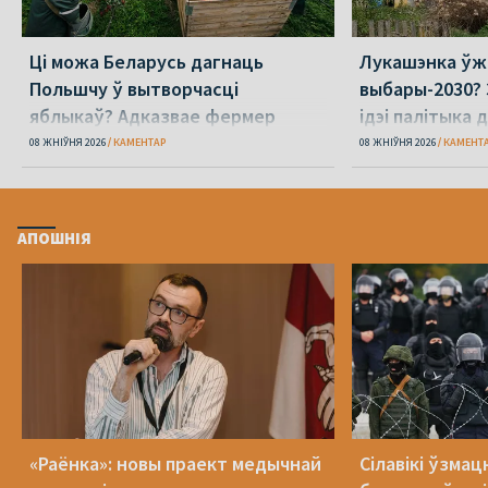
Ці можа Беларусь дагнаць
Лукашэнка ўж
Польшчу ў вытворчасці
выбары-2030? 
яблыкаў? Адказвае фермер
ідэі палітыка 
08 ЖНІЎНЯ 2026
КАМЕНТАР
08 ЖНІЎНЯ 2026
КАМЕНТ
АПОШНІЯ
«Раёнка»: новы праект медычнай
Сілавікі ўзмац