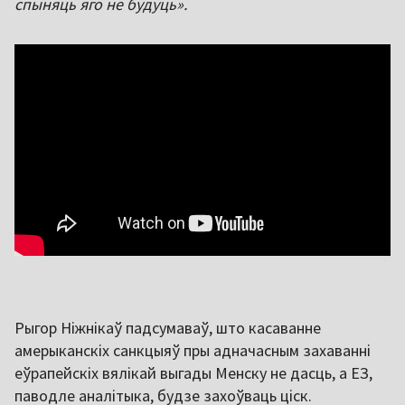
спыняць яго не будуць».
Рыгор Ніжнікаў падсумаваў, што касаванне
амерыканскіх санкцыяў пры адначасным захаванні
еўрапейскіх вялікай выгады Менску не дасць, а ЕЗ,
паводле аналітыка, будзе захоўваць ціск.