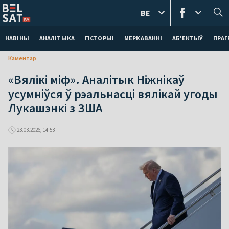
BE
НАВІНЫ
АНАЛІТЫКА
ГІСТОРЫІ
МЕРКАВАННI
АБ'ЕКТЫЎ
ПРАГ
Каментар
«Вялікі міф». Аналітык Ніжнікаў
усумніўся ў рэальнасці вялікай угоды
Лукашэнкі з ЗША
23.03.2026, 14:53