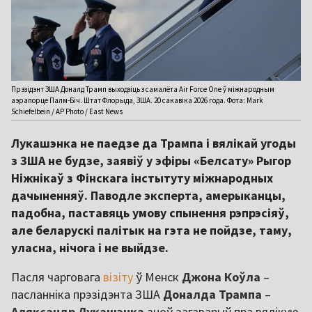
Прэзідэнт ЗША Доналд Трамп выходзіць з самалёта Air Force One ў міжнародным
аэрапорце Палм-Біч. Штат Флорыда, ЗША. 20 сакавіка 2026 года. Фота: Mark
Schiefelbein / AP Photo / East News
Лукашэнка не паедзе да Трампа і вялікай угоды
з ЗША не будзе, заявіў у эфіры «Белсату» Рыгор
Ніжнікаў з Фінскага інстытуту міжнародных
дачыненняў. Паводле эксперта, амерыканцы,
падобна, паставяць умову спынення рэпрэсіяў,
але беларускі палітык на гэта не пойдзе, таму,
уласна, нічога і не выйдзе.
Пасля чарговага
візіту
ў Менск
Джона
Коўла
–
пасланніка прэзідэнта ЗША
Доналда
Трампа
–
Аляксандр
Лукашэнка
зноў загаварыў пра вялікую