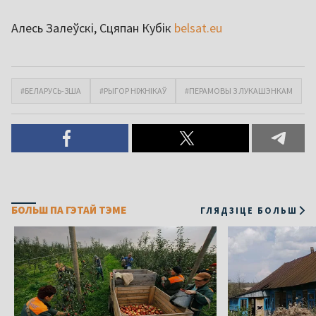
Алесь Залеўскі, Сцяпан Кубік
belsat.eu
#БЕЛАРУСЬ-ЗША
#РЫГОР НІЖНІКАЎ
#ПЕРАМОВЫ З ЛУКАШЭНКАМ
БОЛЬШ ПА ГЭТАЙ ТЭМЕ
ГЛЯДЗІЦЕ БОЛЬШ