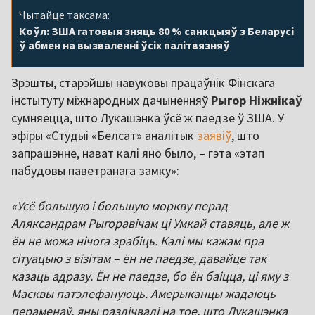
Чытайце таксама:
Коўл: ЗША гатовыя зняць 80 % санкцыяў з Беларусі
ў абмен на вызваленні ўсіх палітвязняў
Зрэшты, старэйшы навуковы працаўнік Фінскага
інстытуту міжнародных дачыненняў
Рыгор
Ніжнікаў
сумняецца, што Лукашэнка ўсё ж паедзе ў ЗША. У
эфіры «Студыі «Белсат» аналітык
заявіў
, што
запрашэнне, нават калі яно было, – гэта «этап
пабудовы паветранага замку»:
«Усё большую і большую моркву перад
Аляксандрам Рыгоравічам ці Умкай ставяць, але ж
ён не можа нічога зрабіць. Калі мы кажам пра
сітуацыю з візітам – ён не паедзе, давайце так
казаць адразу. Ён не паедзе, бо ён баіцца, ці яму з
Масквы патэлефануюць. Амерыканцы жадаюць
пераменаў, яны разлічвалі на тое, што Лукашэнка