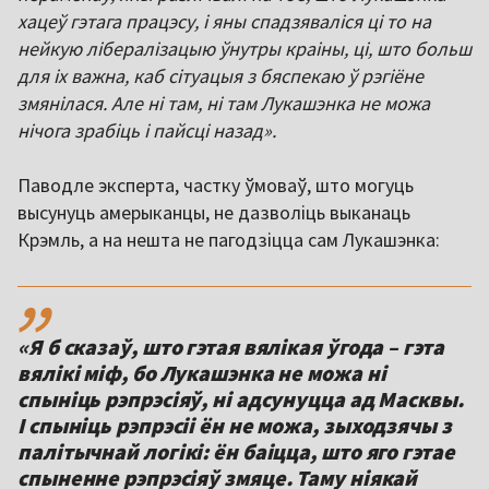
хацеў гэтага працэсу, і яны спадзяваліся ці то на
нейкую лібералізацыю ўнутры краіны, ці, што больш
для іх важна, каб сітуацыя з бяспекаю ў рэгіёне
змянілася. Але ні там, ні там Лукашэнка не можа
нічога зрабіць і пайсці назад».
Паводле эксперта, частку ўмоваў, што могуць
высунуць амерыканцы, не дазволіць выканаць
Крэмль, а на нешта не пагодзіцца сам Лукашэнка:
,,
«Я б сказаў, што гэтая вялікая ўгода – гэта
вялікі міф, бо Лукашэнка не можа ні
спыніць рэпрэсіяў, ні адсунуцца ад Масквы.
І спыніць рэпрэсіі ён не можа, зыходзячы з
палітычнай логікі: ён баіцца, што яго гэтае
спыненне рэпрэсіяў змяце. Таму ніякай