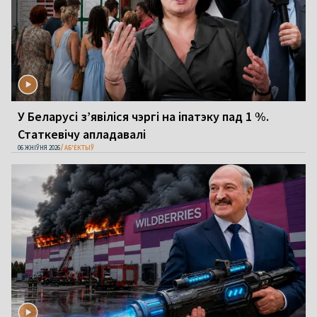
У Беларусі з’явіліся чэргі на іпатэку пад 1 %.
Статкевічу апладавалі
06 ЖНІЎНЯ 2026
АБ'ЕКТЫЎ