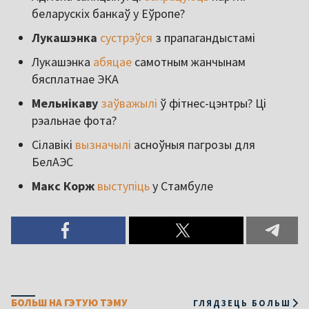
беларускіх банкаў у Еўропе?
Лукашэнка
сустрэўся
з прапагандыстамі
Лукашэнка
абяцае
самотным жанчынам
бясплатнае ЭКА
Мельнікаву
заўважылі
ў фітнес-цэнтры? Ці
рэальнае фота?
Сілавікі
вызначылі
асноўныя пагрозы для
БелАЭС
Макс Корж
выступіць
у Стамбуле
БОЛЬШ НА ГЭТУЮ ТЭМУ
ГЛЯДЗЕЦЬ БОЛЬШ