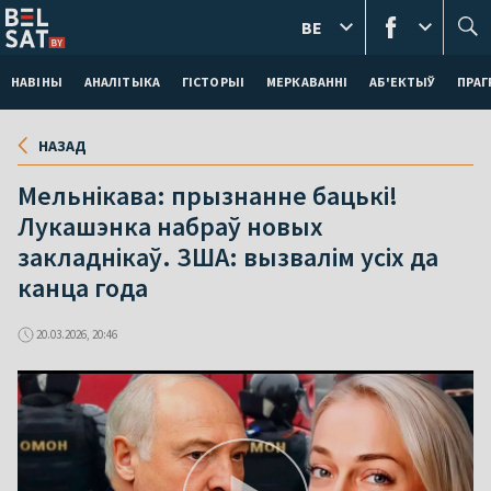
BE
НАВІНЫ
АНАЛІТЫКА
ГІСТОРЫІ
МЕРКАВАННI
АБ'ЕКТЫЎ
ПРАГ
НАЗАД
Мельнікава: прызнанне бацькі!
Лукашэнка набраў новых
закладнікаў. ЗША: вызвалім усіх да
канца года
20.03.2026, 20:46