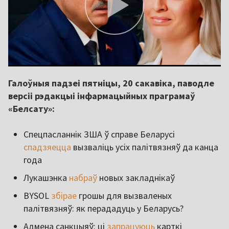
Галоўныя падзеі пятніцы, 20 сакавіка, паводле
версіі рэдакцыі інфармацыйных праграмаў
«Белсату»:
Спецпасланнік ЗША ў справе Беларусі
спадзяецца
вызваліць усіх палітвязняў да канца
года
Лукашэнка
набраў
новых закладнікаў
BYSOL
збірае
грошы для вызваленых
палітвязняў: як перададуць у Беларусь?
Адмена санкцыяў: ці
запрацуюць
карткі