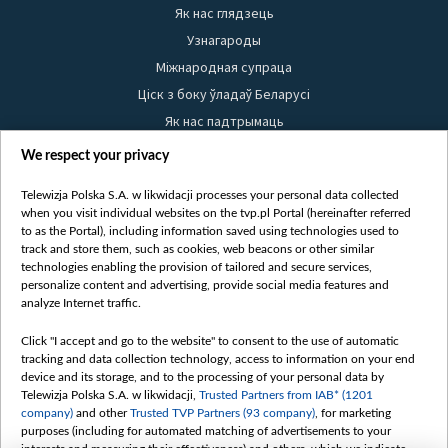
Як нас глядзець
Узнагароды
Міжнародная супраца
Ціск з боку ўладаў Беларусі
Як нас падтрымаць
Правілы выкарыстання матэрыялаў
We respect your privacy
Інфармацыя аб адпраўніку
Telewizja Polska S.A. w likwidacji processes your personal data collected
Бяспека
when you visit individual websites on the tvp.pl Portal (hereinafter referred
Youtube
to as the Portal), including information saved using technologies used to
track and store them, such as cookies, web beacons or other similar
Белсат news
technologies enabling the provision of tailored and secure services,
personalize content and advertising, provide social media features and
Белсат Shorts
analyze Internet traffic.
Белсат Life
Жэстачайшы мульт
Click "I accept and go to the website" to consent to the use of automatic
tracking and data collection technology, access to information on your end
Belsat English
device and its storage, and to the processing of your personal data by
Biełsat PL
Telewizja Polska S.A. w likwidacji,
Trusted Partners from IAB* (1201
company)
and other
Trusted TVP Partners (93 company)
, for marketing
Белсат Now
purposes (including for automated matching of advertisements to your