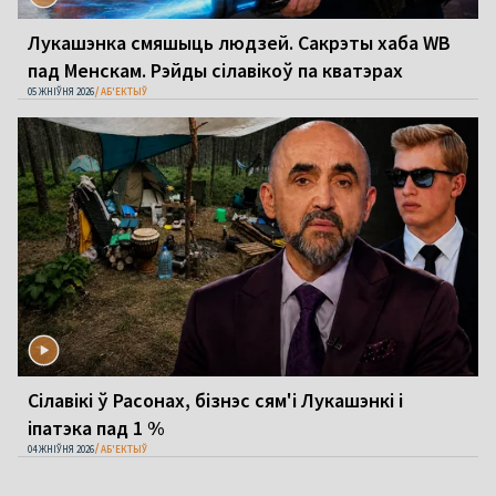
Лукашэнка смяшыць людзей. Сакрэты хаба WB
пад Менскам. Рэйды сілавікоў па кватэрах
05 ЖНІЎНЯ 2026
АБ'ЕКТЫЎ
Сілавікі ў Расонах, бізнэс сям'і Лукашэнкі і
іпатэка пад 1 %
04 ЖНІЎНЯ 2026
АБ'ЕКТЫЎ