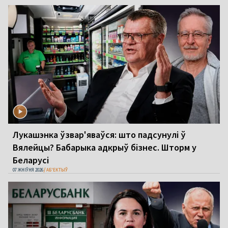
Лукашэнка ўзвар'яваўся: што падсунулі ў
Вялейцы? Бабарыка адкрыў бізнес. Шторм у
Беларусі
07 ЖНІЎНЯ 2026
АБ'ЕКТЫЎ