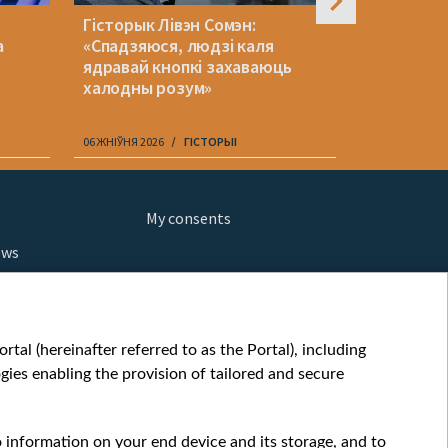
Гісторык Лівэн Сомэн:
Беларускі
а
«Спадзяюся, людзі каля
зняўся ў 
й
ядравай кнопкі захаваюць
серыяле 
халодны розум»
06 ЖНІЎНЯ 2026
ГІСТОРЫІ
06 ЖНІЎНЯ 202
My consents
ews
orts
fe
шы мульт
tal (hereinafter referred to as the Portal), including
glish
ies enabling the provision of tailored and secure
ow
story
o information on your end device and its storage, and to