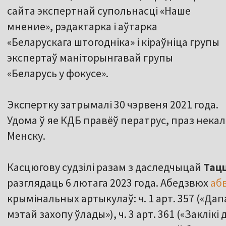
сайта экспертнай супольнасці «Наше
мнение», рэдактарка і аўтарка
«Беларускага штогодніка» і кіраўніца групы
экспертаў маніторынгавай групы
«Беларусь у фокусе».
Экспертку затрымалі 30 чэрвеня 2021 года.
Удома ў яе КДБ правёў ператрус, праз некаль
Менску.
Касцюгову судзілі разам з даследчыцай
Тацц
разглядаць 6 лютага 2023 года. Абедзвюх
аб
крымінальных артыкулаў: ч. 1 арт. 357 («Д
мэтай захопу ўлады»), ч. 3 арт. 361 («Заклік