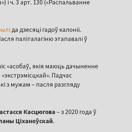
 ч. 3 арт. 130 («Распальванне
рылі
да дзесяці гадоў калоніі.
асля паліталагіню этапавалі ў
іс «асобаў, якія маюць дачыненне
а «экстрэмісцкай». Падчас
і з мужам – пасля разгляду
астасся Касцюгова
– з 2020 года ў
ланы Ціханоўскай
.