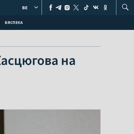
BE
БЯСПЕКА
Касцюгова на