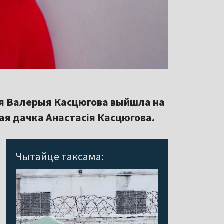
іня Валерыя Касцюгова выйшла на
ая дачка Анастасія Касцюгова.
Чытайце таксама: