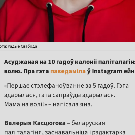
Фота: Радыё Свабода
Асуджаная на 10 гадоў калоніі паліталаг
волю. Пра гэта
паведаміла
ў Instagram ейн
«Першае стэлефаноўванне за 5 гадоў. Гэта
здарылася, гэта сапраўды здарылася.
Мама на волі!» – напісала яна.
Валерыя Касцюгова
– беларуская
паліталагіня, заснавальніца і рэдактарка