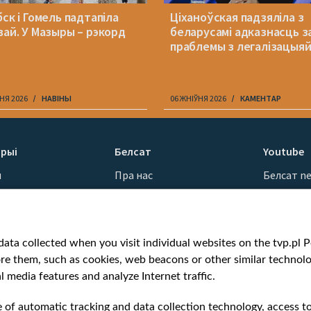
ск і Гомель падтапіла
Ціханоўская падзяліла з
вай. У Мазыры – рэкорд
беларусамі адказнасць з
праблемы з легалізацыя
НЯ 2026
НАВІНЫ
06 ЖНІЎНЯ 2026
КАМЕНТАР
рыі
Белсат
Youtube
ы
Пра нас
Белсат n
Кантакты
Белсат Sh
ванні
Місія
Белсат Li
н
Каштоўнасці «Белсату»
Жэстачай
ata collected when you visit individual websites on the tvp.pl Por
Як нас глядзець
Belsat En
re them, such as cookies, web beacons or other similar technolog
Узнагароды
Biełsat PL
l media features and analyze Internet traffic.
Міжнародная супраца
Белсат N
Ціск з боку ўладаў
Белсат Hi
e of automatic tracking and data collection technology, access t