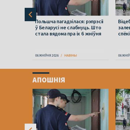
раўся ў
Польшча пагадзілася: рэпрэсіі
Віцеб
па зброю
ў Беларусі не слабнуць. Што
зале
стала вядома пра іх 6 жніўня
спёкі
06 ЖНІЎНЯ 2026
НАВІНЫ
06 ЖНІЎ
Item
1
АПОШНІЯ
of
4