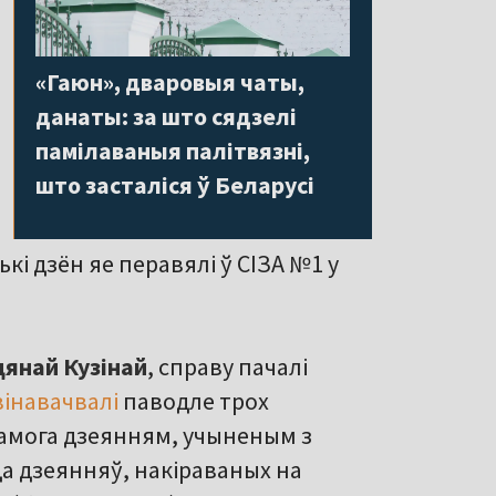
«Гаюн», дваровыя чаты,
данаты: за што сядзелі
памілаваныя палітвязні,
што засталіся ў Беларусі
кі дзён яе перавялі ў СІЗА №1 у
янай Кузінай
, справу пачалі
вінавачвалі
паводле трох
апамога дзеянням, учыненым з
і да дзеянняў, накіраваных на