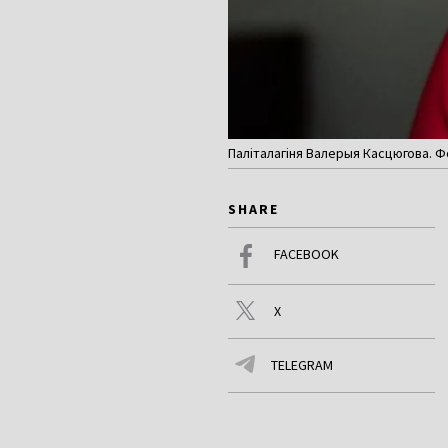
Паліталагіня Валерыя Касцюгова. 
SHARE
FACEBOOK
X
TELEGRAM