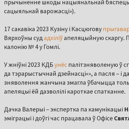
прычыненне шкоды нацыянальнай бяспецы») і
сацыяльнай варожасці»).
17 сакавіка 2023 Кузіну і Касцюгову
прыгава
Вярхоўны суд
адхіліў
апеляцыйную скаргу. П
калонію № 4 у Гомлі.
У жніўні 2023 КДБ
унёс
палітзняволеную ў сп
да тэрарыстычнай дзейнасці«», а пасля – і д
зняволення жанчына змагла ўбачыцца тольк
апеляцыі ёй дазволілі кароткае спатканне.
Дачка Валерыі – экспертка па камунікацыі
Н
эміграцыі і доўгі час працавала ў Офісе
Свят