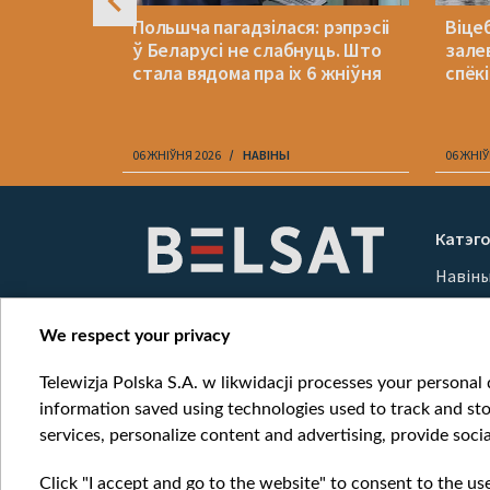
я: «Не
Польшча пагадзілася: рэпрэсіі
Віцеб
амі у
ў Беларусі не слабнуць. Што
зале
стала вядома пра іх 6 жніўня
спёкі
06 ЖНІЎНЯ 2026
НАВІНЫ
06 ЖНІЎ
Item
1
Катэго
of
Навін
10
Вайна
Мерка
We respect your privacy
Онлай
Telewizja Polska S.A. w likwidacji processes your personal d
information saved using technologies used to track and sto
services, personalize content and advertising, provide socia
Click "I accept and go to the website" to consent to the us