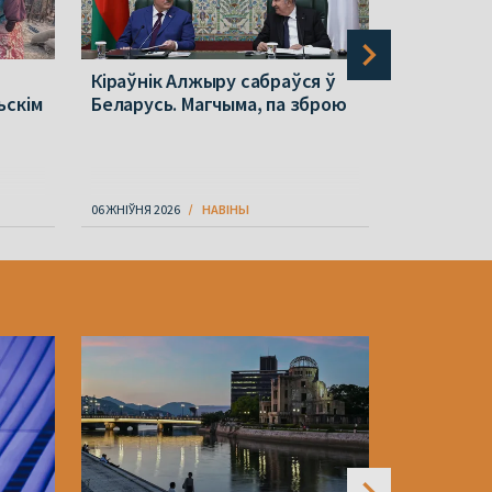
Кіраўнік Алжыру сабраўся ў
Польшча п
ьскім
Беларусь. Магчыма, па зброю
ў Беларус
стала вяд
06 ЖНІЎНЯ 2026
НАВІНЫ
06 ЖНІЎНЯ 202