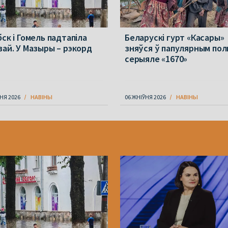
ск і Гомель падтапіла
Беларускі гурт «Касары»
вай. У Мазыры – рэкорд
зняўся ў папулярным пол
серыяле «1670»
НЯ 2026
НАВІНЫ
06 ЖНІЎНЯ 2026
НАВІНЫ