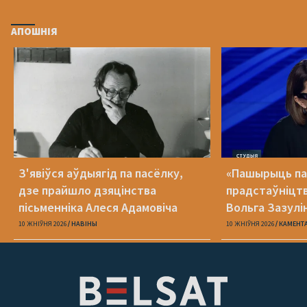
АПОШНІЯ
З'явіўся аўдыягід па пасёлку,
«Пашырыць па
дзе прайшло дзяцінства
прадстаўніцтв
пісьменніка Алеся Адамовіча
Вольга Зазулі
на новай паса
10 ЖНІЎНЯ 2026
НАВІНЫ
10 ЖНІЎНЯ 2026
КАМЕНТ