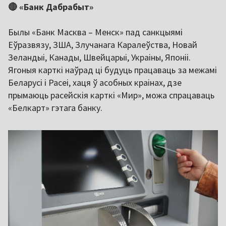
🔴 «Банк Дабрабыт»
Былы «Банк Масква – Менск» пад санкцыямі
Еўразвязу, ЗША, Злучанага Каралеўства, Новай
Зеландыі, Канады, Швейцарыі, Украіны, Японіі.
Ягоныя карткі наўрад ці будуць працаваць за межамі
Беларусі і Расеі, хаця ў асобных краінах, дзе
прымаюць расейскія карткі «Мир», можа спрацаваць
«Белкарт» гэтага банку.