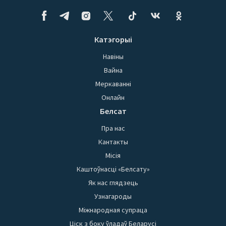
Катэгорыі
Навіны
Вайна
Меркаванні
Онлайн
Белсат
Пра нас
Кантакты
Місія
Каштоўнасці «Белсату»
Як нас глядзець
Узнагароды
Міжнародная супраца
Ціск з боку ўладаў Беларусі