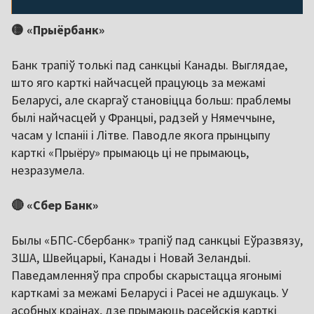
🟡 «Прыёрбанк»
Банк трапіў толькі пад санкцыі Канады. Выглядае,
што яго карткі найчасцей працуюць за межамі
Беларусі, але скаргаў становіцца больш: праблемы
былі найчасцей у Францыі, радзей у Нямеччыне,
часам у Іспаніі і Літве. Паводле якога прынцыпу
карткі «Прыёру» прымаюць ці не прымаюць,
незразумела.
🔴 «Сбер Банк»
Былы «БПС-Сбербанк» трапіў пад санкцыі Еўразвязу,
ЗША, Швейцарыі, Канады і Новай Зеландыі.
Паведамленняў пра спробы скарыстацца ягонымі
карткамі за межамі Беларусі і Расеі не адшукаць. У
асобных краінах, дзе прымаюць расейскія карткі