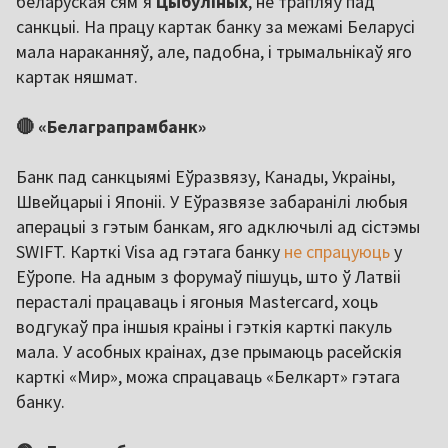
беларуская сям’я
Цыбуліных
, не трапляў пад
санкцыі. На працу картак банку за межамі Беларусі
мала нараканняў, але, падобна, і трымальнікаў яго
картак няшмат.
🔴 «Белаграпрамбанк»
Банк пад санкцыямі Еўразвязу, Канады, Украіны,
Швейцарыі і Японіі. У Еўразвязе забаранілі любыя
аперацыі з гэтым банкам, яго адключылі ад сістэмы
SWIFT. Карткі Visa ад гэтага банку
не спрацуюць
у
Еўропе. На адным з форумаў пішуць, што ў Латвіі
перасталі працаваць і ягоныя Mastercard, хоць
водгукаў пра іншыя краіны і гэткія карткі пакуль
мала. У асобных краінах, дзе прымаюць расейскія
карткі «Мир», можа спрацаваць «Белкарт» гэтага
банку.