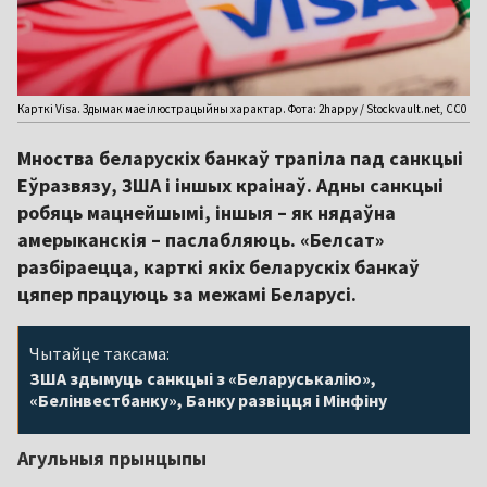
Карткі Visa. Здымак мае ілюстрацыйны характар. Фота: 2happy / Stockvault.net, CC0
Мноства беларускіх банкаў трапіла пад санкцыі
Еўразвязу, ЗША і іншых краінаў. Адны санкцыі
робяць мацнейшымі, іншыя – як нядаўна
амерыканскія – паслабляюць. «Белсат»
разбіраецца, карткі якіх беларускіх банкаў
цяпер працуюць за межамі Беларусі.
Чытайце таксама:
ЗША здымуць санкцыі з «Беларуськалію»,
«Белінвестбанку», Банку развіцця і Мінфіну
Агульныя прынцыпы