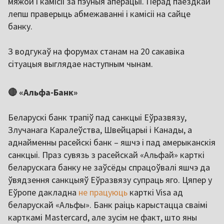
мяжой і камісіі за пэўныя аперацыі. Перад паездкай
лепш праверыць абмежаванні і камісіі на сайце
банку.
З водгукаў на форумах станам на 20 сакавіка
сітуацыя выглядае наступным чынам.
🔴 «Альфа-Банк»
Беларускі банк трапіў пад санкцыі Еўразвязу,
Злучанага Каралеўства, Швейцарыі і Канады, а
аднайменны расейскі банк – яшчэ і пад амерыканскія
санкцыі. Праз сувязь з расейскай «Альфай» карткі
беларускага банку не заўсёды спрацоўвалі яшчэ да
ўвядзення санкцыяў Еўразвязу супраць яго. Цяпер у
Еўропе дакладна
не працуюць
карткі Visa ад
беларускай «Альфы». Банк раіць карыстацца сваімі
карткамі Mastercard, але зусім не факт, што яны