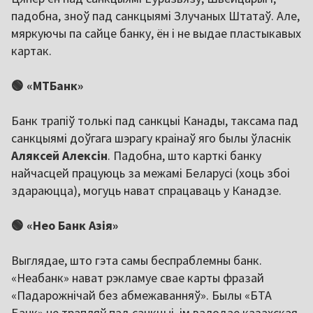
падобна, зноў пад санкцыямі Злучаных Штатаў. Але,
мяркуючы па сайце банку, ён і не выдае пластыкавых
картак.
🟢 «МТБанк»
Банк трапіў толькі пад санкцыі Канады, таксама пад
санкцыямі доўгага шэрагу краінаў яго былы ўласнік
Аляксей Алексін
. Падобна, што карткі банку
найчасцей працуюць за межамі Беларусі (хоць збоі
здараюцца), могуць нават спрацаваць у Канадзе.
🟢 «Нео Банк Азія»
Выглядае, што гэта самы беспраблемны банк.
«Неабанк» нават рэкламуе свае карты фразай
«Падарожнічай без абмежаванняў». Былы «БТА
Банк» не трапляў пад санкцыі, ім валодае казахская