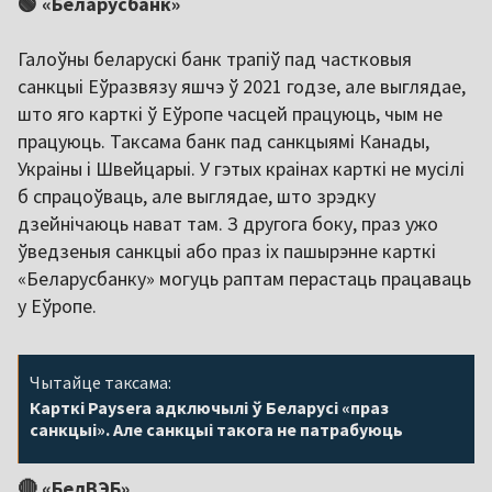
🟢 «Беларусбанк»
Галоўны беларускі банк трапіў пад частковыя
санкцыі Еўразвязу яшчэ ў 2021 годзе, але выглядае,
што яго карткі ў Еўропе часцей працуюць, чым не
працуюць. Таксама банк пад санкцыямі Канады,
Украіны і Швейцарыі. У гэтых краінах карткі не мусілі
б спрацоўваць, але выглядае, што зрэдку
дзейнічаюць нават там. З другога боку, праз ужо
ўведзеныя санкцыі або праз іх пашырэнне карткі
«Беларусбанку» могуць раптам перастаць працаваць
у Еўропе.
Чытайце таксама:
Карткі Paysera адключылі ў Беларусі «праз
санкцыі». Але санкцыі такога не патрабуюць
🔴 «БелВЭБ»