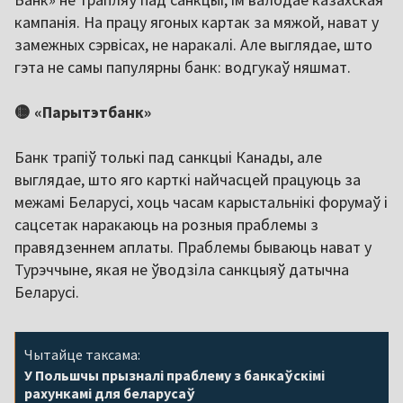
кампанія. На працу ягоных картак за мяжой, нават у
замежных сэрвісах, не наракалі. Але выглядае, што
гэта не самы папулярны банк: водгукаў няшмат.
🟡 «Парытэтбанк»
Банк трапіў толькі пад санкцыі Канады, але
выглядае, што яго карткі найчасцей працуюць за
межамі Беларусі, хоць часам карыстальнікі форумаў і
сацсетак наракаюць на розныя праблемы з
правядзеннем аплаты. Праблемы бываюць нават у
Турэччыне, якая не ўводзіла санкцыяў датычна
Беларусі.
Чытайце таксама:
У Польшчы прызналі праблему з банкаўскімі
рахункамі для беларусаў