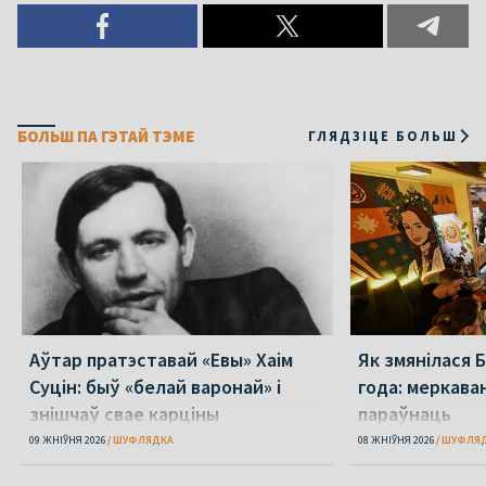
БОЛЬШ ПА ГЭТАЙ ТЭМЕ
ГЛЯДЗІЦЕ БОЛЬШ
Аўтар пратэставай «Евы» Хаім
Як змянілася 
Суцін: быў «белай варонай» і
года: меркаван
знішчаў свае карціны
параўнаць
09 ЖНІЎНЯ 2026
ШУФЛЯДКА
08 ЖНІЎНЯ 2026
ШУФЛЯ