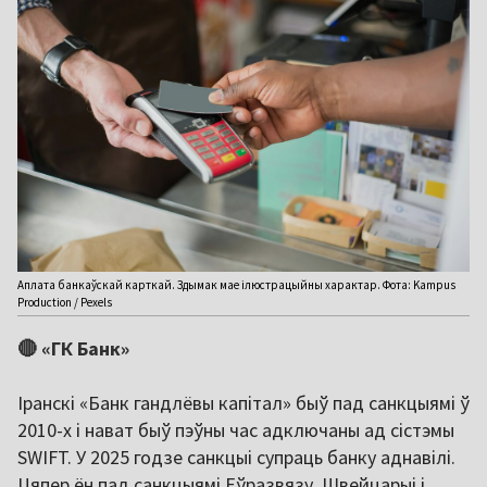
Аплата банкаўскай карткай. Здымак мае ілюстрацыйны характар. Фота: Kampus
Production / Pexels
🔴 «ГК Банк»
Іранскі «Банк гандлёвы капітал» быў пад санкцыямі ў
2010-х і нават быў пэўны час адключаны ад сістэмы
SWIFT. У 2025 годзе санкцыі супраць банку аднавілі.
Цяпер ён пад санкцыямі Еўразвязу, Швейцарыі і,