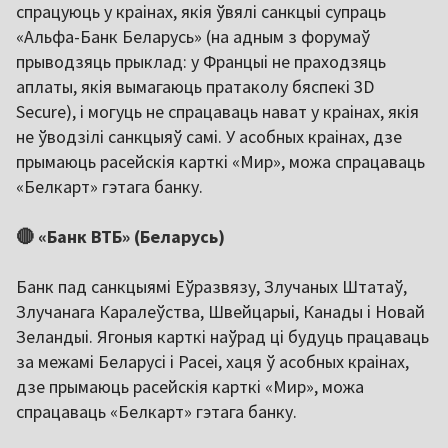
спрацуюць у краінах, якія ўвялі санкцыі супраць
«Альфа-Банк Беларусь» (на адным з форумаў
прыводзяць прыклад: у Францыі не праходзяць
аплаты, якія вымагаюць пратаколу бяспекі 3D
Secure), і могуць не спрацаваць нават у краінах, якія
не ўводзілі санкцыяў самі. У асобных краінах, дзе
прымаюць расейскія карткі «Мир», можа спрацаваць
«Белкарт» гэтага банку.
🔴 «Банк ВТБ» (Беларусь)
Банк пад санкцыямі Еўразвязу, Злучаных Штатаў,
Злучанага Каралеўства, Швейцарыі, Канады і Новай
Зеландыі. Ягоныя карткі наўрад ці будуць працаваць
за межамі Беларусі і Расеі, хаця ў асобных краінах,
дзе прымаюць расейскія карткі «Мир», можа
спрацаваць «Белкарт» гэтага банку.