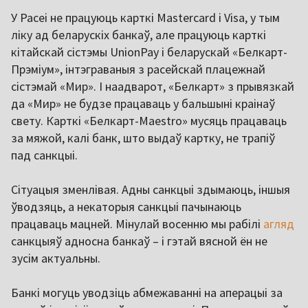
У Расеі не працуюць карткі Mastercard і Visa, у тым
ліку ад беларускіх банкаў, але працуюць карткі
кітайскай сістэмы UnionPay і беларускай «Белкарт-
Прэміум», інтэграваныя з расейскай плацежнай
сістэмай «Мир». І наадварот, «Белкарт» з прывязкай
да «Мир» не будзе працаваць у бальшыні краінаў
свету. Карткі «Белкарт-Maestro» мусяць працаваць
за мяжой, калі банк, што выдаў картку, не трапіў
пад санкцыі.
Сітуацыя зменлівая. Адны санкцыі здымаюць, іншыя
ўводзяць, а некаторыя санкцыі пачынаюць
працаваць мацней. Мінулай восенню мы рабілі
агляд
санкцыяў адносна банкаў – і гэтай вясной ён не
зусім актуальны.
Банкі могуць уводзіць абмежаванні на аперацыі за