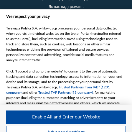
Як нас падтрымаць
Правілы выкарыстання матэрыялаў
We respect your privacy
Інфармацыя аб адпраўніку
Telewizja Polska S.A. w likwidacji processes your personal data collected
Бяспека
when you visit individual websites on the tvp.pl Portal (hereinafter referred
Youtube
to as the Portal), including information saved using technologies used to
track and store them, such as cookies, web beacons or other similar
Белсат news
technologies enabling the provision of tailored and secure services,
personalize content and advertising, provide social media features and
Белсат Shorts
analyze Internet traffic.
Белсат Life
Click "I accept and go to the website" to consent to the use of automatic
Жэстачайшы мульт
tracking and data collection technology, access to information on your end
Belsat English
device and its storage, and to the processing of your personal data by
Telewizja Polska S.A. w likwidacji,
Trusted Partners from IAB* (1201
Biełsat PL
company)
and other
Trusted TVP Partners (93 company)
, for marketing
Белсат Now
purposes (including for automated matching of advertisements to your
interests and measuring their effectiveness) and others, which we indicate
Белсат History
below.
Белсат Music
Enable All and Enter our Website
The purposes of processing your data by TVP S.A. w likwidacji are as
Белсат Doc
follows:
My consents
Store and/or access information on a device