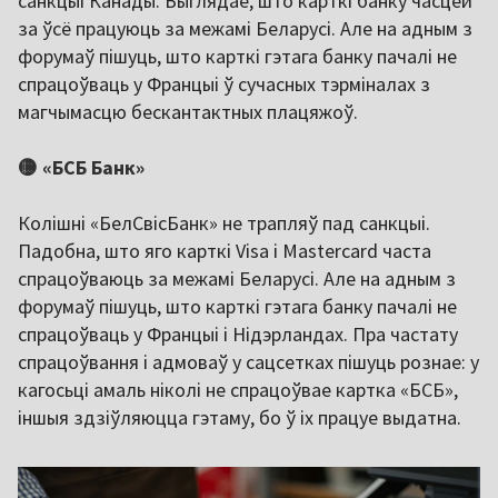
санкцыі Канады. Выглядае, што карткі банку часцей
за ўсё працуюць за межамі Беларусі. Але на адным з
форумаў пішуць, што карткі гэтага банку пачалі не
спрацоўваць у Францыі ў сучасных тэрміналах з
магчымасцю бескантактных плацяжоў.
🟡 «БСБ Банк»
Колішні «БелСвісБанк» не трапляў пад санкцыі.
Падобна, што яго карткі Visa і Mastercard часта
спрацоўваюць за межамі Беларусі. Але на адным з
форумаў пішуць, што карткі гэтага банку пачалі не
спрацоўваць у Францыі і Нідэрландах. Пра частату
спрацоўвання і адмоваў у сацсетках пішуць рознае: у
кагосьці амаль ніколі не спрацоўвае картка «БСБ»,
іншыя здзіўляюцца гэтаму, бо ў іх працуе выдатна.