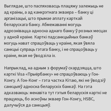
Выглядае, што паспяховасць плацяжу залежыць не
ад краіны, а ад канкрэтнага экваера – банку ці
арганізацыі, што прымае аплату карткай
беларускага банку. Абмежаванні могуць
адрознівацца адносна аднаго банку ў розных месцах
у адной краіне. Карткі падсанкцыйных банкаў
могуць нават спрацоўваць у краіне, якая ўвяла
санкцыі супраць гэтага банку, і не спрацоўваць у
краіне, якая не ўводзіла іх.
Напрыклад, на адным з форумаў скардзяцца, што
карткі Visa «Прыёрбанку» не спрацоўваюць у Гон-
Конгу. А Гон-Конг – гэта частка Кітаю, які не ўводзіў
санкцыяў адносна беларускіх банкаў. На гэта
адказваюць: менавіта тут гэтыя беларускія карткі не
працуюць, бо асноўны экваер Гон-Конгу, HSBC,
далучыўся да санкцыяў.