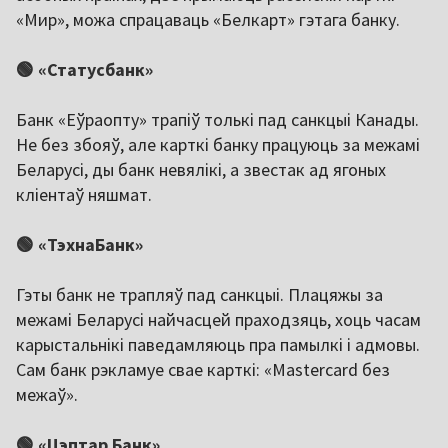
«Мир», можа спрацаваць «Белкарт» гэтага банку.
🟢 «Статусбанк»
Банк «Еўраопту» трапіў толькі пад санкцыі Канады.
Не без збояў, але карткі банку працуюць за межамі
Беларусі, ды банк невялікі, а звестак ад ягоных
кліентаў няшмат.
🟢 «ТэхнаБанк»
Гэты банк не трапляў пад санкцыі. Плацяжы за
межамі Беларусі найчасцей праходзяць, хоць часам
карыстальнікі паведамляюць пра памылкі і адмовы.
Сам банк рэкламуе свае карткі: «Mastercard без
межаў».
🟢 «Цэптар Банк»