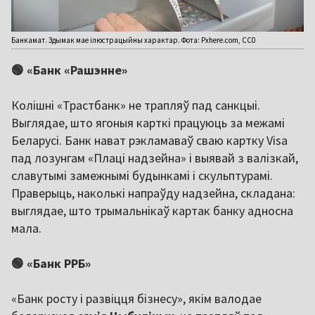
Банкамат. Здымак мае ілюстрацыйны характар. Фота: Pxhere.com, CC0
🟢 «Банк «Рашэнне»
Колішні «Трастбанк» не трапляў пад санкцыі.
Выглядае, што ягоныя карткі працуюць за межамі
Беларусі. Банк нават рэкламаваў сваю картку Visa
пад лозунгам «Плаці надзейна» і выявай з валізкай,
славутымі замежнымі будынкамі і скульптурамі.
Праверыць, наколькі напраўду надзейна, складана:
выглядае, што трымальнікаў картак банку адносна
мала.
🟢 «Банк РРБ»
«Банк росту і развіцця бізнесу», якім валодае