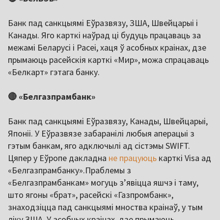
Банк пад санкцыямі Еўразвязу, ЗША, Швейцарыі і
Канады. Яго карткі наўрад ці будуць працаваць за
межамі Беларусі і Расеі, хаця ў асобных краінах, дзе
прымаюць расейскія карткі «Мир», можа спрацаваць
«Белкарт» гэтага банку.
🔴 «Белгазпрамбанк»
Банк пад санкцыямі Еўразвязу, Канады, Швейцарыі,
Японіі. У Еўразвязе забаранілі любыя аперацыі з
гэтым банкам, яго адключылі ад сістэмы SWIFT.
Цяпер у Еўропе дакладна
не працуюць
карткі Visa ад
«Белгазпрамбанку».Праблемы з
«Белгазпрамбанкам» могуць з’явіцца яшчэ і таму,
што ягоны «брат», расейскі «Газпромбанк»,
знаходзіцца пад санкцыямі мноства краінаў, у тым
ліку ЗША. У асобных краінах, дзе прымаюць