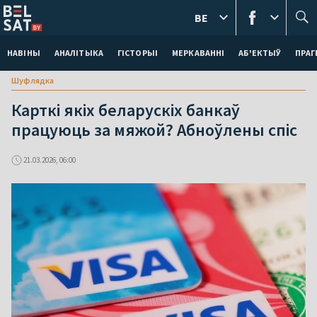
BE
НАВІНЫ
АНАЛІТЫКА
ГІСТОРЫІ
МЕРКАВАННI
АБ'ЕКТЫЎ
ПРАГ
Шуфлядка
Карткі якіх беларускіх банкаў
працуюць за мяжой? Абноўлены спіс
21.03.2026, 06:00