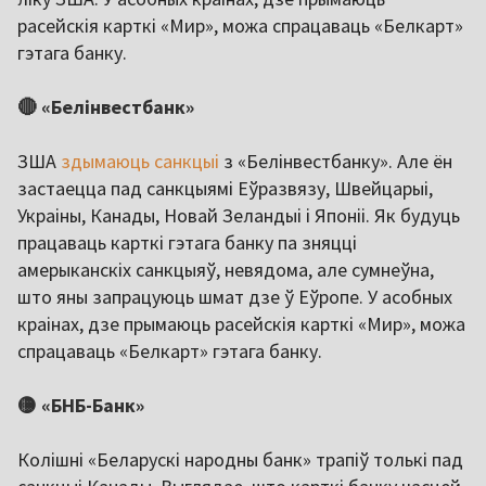
расейскія карткі «Мир», можа спрацаваць «Белкарт»
гэтага банку.
🔴 «Белінвестбанк»
ЗША
здымаюць санкцыі
з «Белінвестбанку». Але ён
застаецца пад санкцыямі Еўразвязу, Швейцарыі,
Украіны, Канады, Новай Зеландыі і Японіі. Як будуць
працаваць карткі гэтага банку па зняцці
амерыканскіх санкцыяў, невядома, але сумнеўна,
што яны запрацуюць шмат дзе ў Еўропе. У асобных
краінах, дзе прымаюць расейскія карткі «Мир», можа
спрацаваць «Белкарт» гэтага банку.
🟡 «БНБ-Банк»
Колішні «Беларускі народны банк» трапіў толькі пад