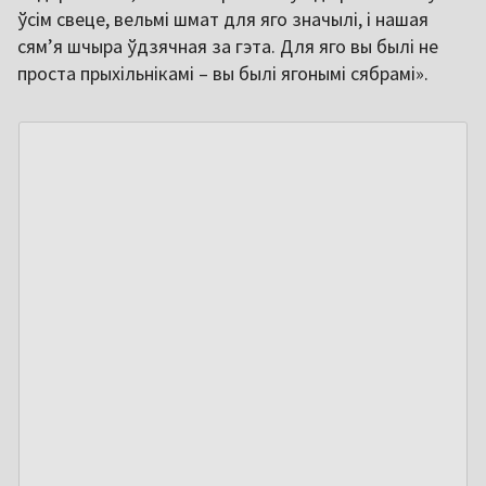
ўсім свеце, вельмі шмат для яго значылі, і нашая
сям’я шчыра ўдзячная за гэта. Для яго вы былі не
проста прыхільнікамі – вы былі ягонымі сябрамі».