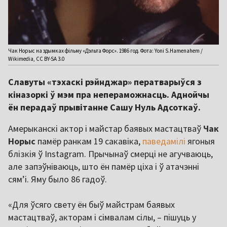
Чак Норыс на здымках фільму «Дэльта Форс». 1986 год. Фота: Yoni S.Hamenahem /
Wikimedia, CC BY-SA 3.0
Славуты «тэхаскі рэйнджар» ператварыўся з
кіназоркі ў мэм пра непераможнасць. Аднойчы
ён перадаў прывітанне Сашу Нуль Адсоткаў.
Амерыканскі актор і майстар баявых мастацтваў
Чак
Норыс
памёр ранкам 19 сакавіка,
паведамілі
ягоныя
блізкія ў Instagram. Прычынаў смерці не агучваюць,
але запэўніваюць, што ён памёр ціха і ў атачэнні
сям’і. Яму было 86 гадоў.
«Для ўсяго свету ён быў майстрам баявых
мастацтваў, акторам і сімвалам сілы, – пішуць у