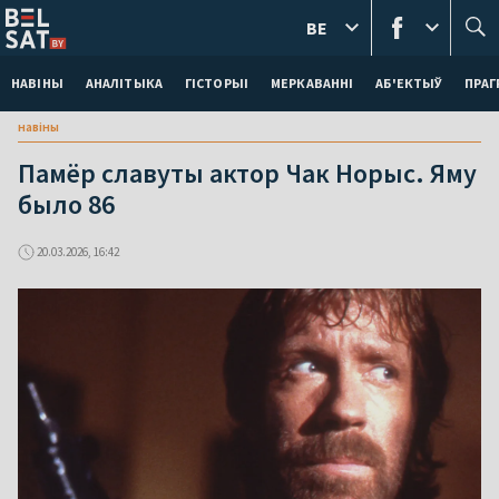
BE
НАВІНЫ
АНАЛІТЫКА
ГІСТОРЫІ
МЕРКАВАННI
АБ'ЕКТЫЎ
ПРАГ
навіны
Памёр славуты актор Чак Норыс. Яму
было 86
20.03.2026, 16:42