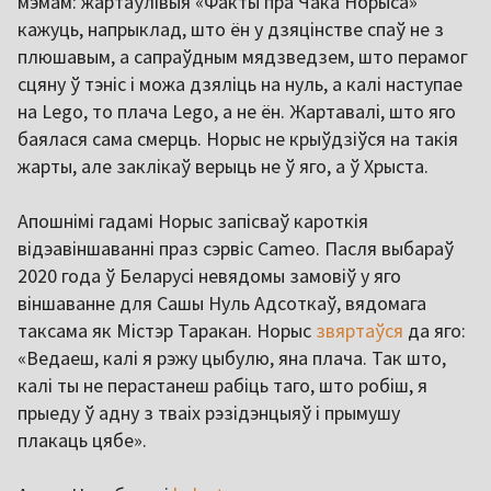
мэмам: жартаўлівыя «Факты пра Чака Норыса»
кажуць, напрыклад, што ён у дзяцінстве спаў не з
плюшавым, а сапраўдным мядзведзем, што перамог
сцяну ў тэніс і можа дзяліць на нуль, а калі наступае
на Lego, то плача Lego, а не ён. Жартавалі, што яго
баялася сама смерць. Норыс не крыўдзіўся на такія
жарты, але заклікаў верыць не ў яго, а ў Хрыста.
Апошнімі гадамі Норыс запісваў кароткія
відэавіншаванні праз сэрвіс Cameo. Пасля выбараў
2020 года ў Беларусі невядомы замовіў у яго
віншаванне для Сашы Нуль Адсоткаў, вядомага
таксама як Містэр Таракан. Норыс
звяртаўся
да яго:
«Ведаеш, калі я рэжу цыбулю, яна плача. Так што,
калі ты не перастанеш рабіць таго, што робіш, я
прыеду ў адну з тваіх рэзідэнцыяў і прымушу
плакаць цябе».