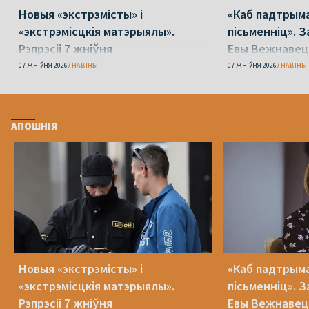
Новыя «экстрэмісты» і
«Каб падтрыма
«экстрэмісцкія матэрыялы».
пісьменніц». З
Рэпрэсіі 7 жніўня
Евы Вежнавец
07 ЖНІЎНЯ 2026
НАВІНЫ
07 ЖНІЎНЯ 2026
НАВІНЫ
АПОШНІЯ
Новыя «экстрэмісты» і
«Каб падтрыма
«экстрэмісцкія матэрыялы».
пісьменніц». З
Рэпрэсіі 7 жніўня
Евы Вежнавец