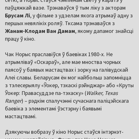
паўцяжкай вазе. Трэнаваўся ў тым ліку з акторам
Брусам Лі
, у фільме з удзелам якога атрымаў адну з
першых невялікіх роляў. Тксама трэнаваўся з
Жанам-Клодам Ван Дамам
, якому дапамог знайсці
працу ў кіно.
Чак Норыс праславіўся ў баевіках 1980-х. Не
атрымліваў «Оскараў», але мае мноства чорных
паясоў у баявых мастацтвах і зорку на галівудскай
Алеі славы. Беларусам ён мог найбольш запомніцца
з тэлесерыялу «Ўокер, тэхаскі рэйнджар» або «Круты
Ўокер: Правасуддзе па-тэхаску» (
Walker, Texas
Ranger
) – рэдкім спалучэнні сучаснага паліцэйскага
баевіка з элементамі ўэстэрну і баявымі
мастацтвамі.
Дзякуючы вобразу ў кіно Норыс стаўся інтэрнэт-