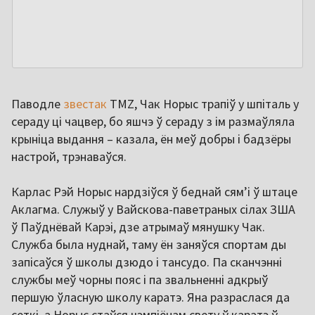
Паводле
звестак
TMZ, Чак Норыс трапіў у шпіталь у
сераду ці чацвер, бо яшчэ ў сераду з ім размаўляла
крыніца выдання – казала, ён меў добры і бадзёры
настрой, трэнаваўся.
Карлас Рэй Норыс нардзіўся ў беднай сям’і ў штаце
Аклагма. Служыў у Вайскова-паветраных сілах ЗША
ў Паўднёвай Карэі, дзе атрымаў мянушку Чак.
Служба была нуднай, таму ён заняўся спортам ды
запісаўся ў школы дзюдо і тансудо. Па сканчэнні
службы меў чорны пояс і па звальненні адкрыў
першую ўласную школу каратэ. Яна разраслася да
сеткі, а Норыс стаўся чэмпіёнам свету ў каратэ ў