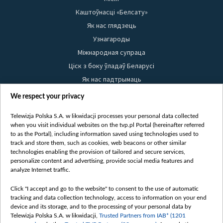
Каштоўнасці «Белсату»
Як нас глядзець
Узнагароды
Міжнародная супраца
Ціск з боку ўладаў Беларусі
Як нас падтрымаць
Правілы выкарыстання матэрыялаў
We respect your privacy
Інфармацыя аб адпраўніку
Telewizja Polska S.A. w likwidacji processes your personal data collected
Бяспека
when you visit individual websites on the tvp.pl Portal (hereinafter referred
Youtube
to as the Portal), including information saved using technologies used to
track and store them, such as cookies, web beacons or other similar
Белсат news
technologies enabling the provision of tailored and secure services,
personalize content and advertising, provide social media features and
Белсат Shorts
analyze Internet traffic.
Белсат Life
Click "I accept and go to the website" to consent to the use of automatic
Жэстачайшы мульт
tracking and data collection technology, access to information on your end
Belsat English
device and its storage, and to the processing of your personal data by
Telewizja Polska S.A. w likwidacji,
Trusted Partners from IAB* (1201
Biełsat PL