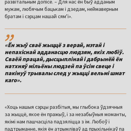
развітальным допісе. – Для нас ён быў адданым
мужам, любячым бацькам і дзедам, неймаверным
братам і сэрцам нашай сям’і».
,,
«Ён жыў сваё жыццё з верай, мэтай і
непахіснай адданасцю людзям, якіх любіў.
Сваёй працай, дысцыплінай і дабрынёй ён
натхняў мільёны людзей па ўсім свеце і
пакінуў трывалы след у жыцці вельмі шмат
каго».
«Хоць нашыя сэрцы разбітыя, мы глыбока ўдзячныя
за жыццё, якое ён пражыў, і за незабыўныя моманты,
якімі нам пашчасціла падзяліцца з ім. Любоў і
падтрыманне, якія ён атрымліваў ад прыхільнікаў па