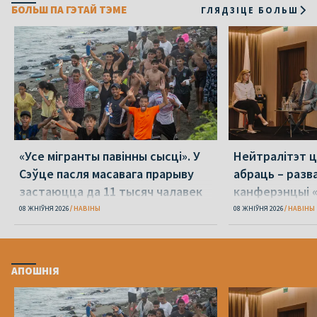
БОЛЬШ ПА ГЭТАЙ ТЭМЕ
ГЛЯДЗІЦЕ БОЛЬШ
«Усе мігранты павінны сысці». У
Нейтралітэт ц
Сэўце пасля масавага прарыву
абраць – разв
застаюцца да 11 тысяч чалавек
канферэнцыі 
08 ЖНІЎНЯ 2026
НАВІНЫ
08 ЖНІЎНЯ 2026
НАВІНЫ
АПОШНІЯ