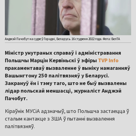
Анджэй Пачобут на судзе ў Горадні, Беларусь. 16 студзеня 2022 года. Фота: БелТА
Міністр унутраных справаў і адміністравання
Польшчы Марцін Кервіньскі ў эфіры
TVP Info
пракаментаваў вызваленне ў выніку намаганняў
Вашынгтону 250 палітвязняў у Беларусі.
Закрануў ён і тэму таго, што не быў вызвалены
лідар польскай меншасці, журналіст Анджэй
Пачобут.
Кіраўнік МУСіА адзначыў, што Польшча застаецца ў
сталым кантакце з ЗША ў пытанні вызвалення