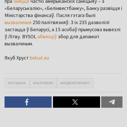
пра
зняцце
часткі амерыканскіх санкцыяў – з
«Беларуськалію», «Белінвестбанку», Банку развіцця і
Міністэрства фінансаў. Пасля гэтага былі
вызваленыя
250 палітвязняў. З іх 235 дазволілі
застацца ў Беларусі, а 15 асобаў прымусова вывезлі
ў Літву. BYSOL
абвясціў
збор для дапамогі
вызваленым.
Якуб Хруст
belsat.eu
#ПОЛЬШЧА
#ПАЛІТВЯЗНІ
#АНДЖЭЙ ПАЧОБУТ