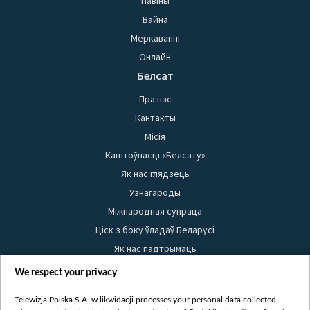
Навіны
Вайна
Меркаванні
Онлайн
Белсат
Пра нас
Кантакты
Місія
Каштоўнасці «Белсату»
Як нас глядзець
Узнагароды
Міжнародная супраца
Ціск з боку ўладаў Беларусі
Як нас падтрымаць
Правілы выкарыстання матэрыялаў
We respect your privacy
Інфармацыя аб адпраўніку
Telewizja Polska S.A. w likwidacji processes your personal data collected
Бяспека