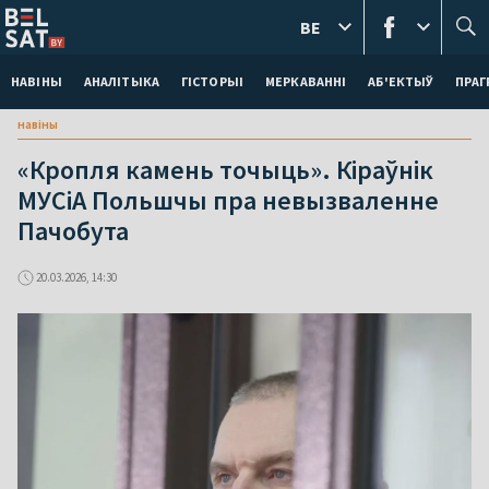
BE
НАВІНЫ
АНАЛІТЫКА
ГІСТОРЫІ
МЕРКАВАННI
АБ'ЕКТЫЎ
ПРАГ
навіны
«Кропля камень точыць». Кіраўнік
МУСіА Польшчы пра невызваленне
Пачобута
20.03.2026, 14:30