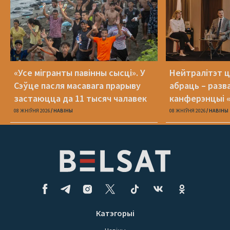
«Усе мігранты павінны сысці». У
Нейтралітэт ц
Сэўце пасля масавага прарыву
абраць – разв
застаюцца да 11 тысяч чалавек
канферэнцыі 
08 ЖНІЎНЯ 2026
НАВІНЫ
08 ЖНІЎНЯ 2026
НАВІНЫ
Катэгорыі