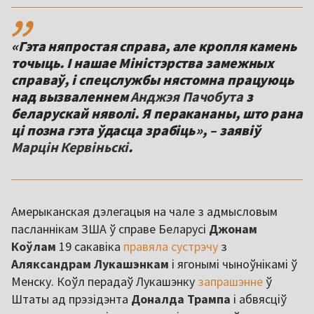
,,
«Гэта няпростая справа, але кропля камень
точыць. І нашае Міністэрства замежных
справаў, і спецслужбы нястомна працуюць
над вызваленнем
Анджэя Пачобута
з
беларускай няволі. Я перакананы, што рана
ці позна гэта ўдасца зрабіць», – заявіў
Марцін Кервіньскі
.
Амерыканская дэлегацыя на чале з адмысловым
пасланнікам ЗША ў справе Беларусі
Джонам
Коўлам
19 сакавіка
правяла сустрэчу
з
Аляксандрам Лукашэнкам
і ягонымі чыноўнікамі ў
Менску. Коўл перадаў Лукашэнку
запрашэнне
ў
Штаты ад прэзідэнта
Доналда Трампа
і абвясціў