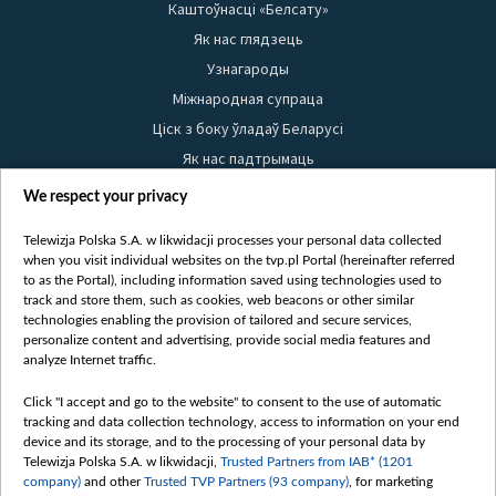
Каштоўнасці «Белсату»
Як нас глядзець
Узнагароды
Міжнародная супраца
Ціск з боку ўладаў Беларусі
Як нас падтрымаць
Правілы выкарыстання матэрыялаў
We respect your privacy
Інфармацыя аб адпраўніку
Telewizja Polska S.A. w likwidacji processes your personal data collected
Бяспека
when you visit individual websites on the tvp.pl Portal (hereinafter referred
Youtube
to as the Portal), including information saved using technologies used to
track and store them, such as cookies, web beacons or other similar
Белсат news
technologies enabling the provision of tailored and secure services,
personalize content and advertising, provide social media features and
Белсат Shorts
analyze Internet traffic.
Белсат Life
Click "I accept and go to the website" to consent to the use of automatic
Жэстачайшы мульт
tracking and data collection technology, access to information on your end
Belsat English
device and its storage, and to the processing of your personal data by
Telewizja Polska S.A. w likwidacji,
Trusted Partners from IAB* (1201
Biełsat PL
company)
and other
Trusted TVP Partners (93 company)
, for marketing
Белсат Now