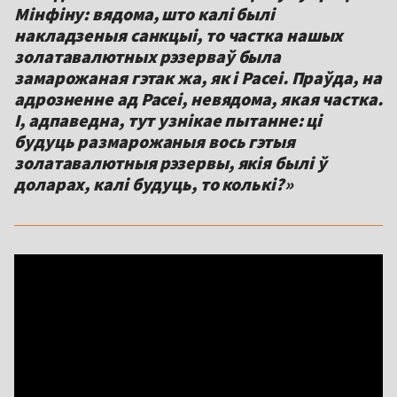
Мінфіну: вядома, што калі былі
накладзеныя санкцыі, то частка нашых
золатавалютных рэзерваў была
замарожаная гэтак жа, як і Расеі. Праўда, на
адрозненне ад Расеі, невядома, якая частка.
І, адпаведна, тут узнікае пытанне: ці
будуць размарожаныя вось гэтыя
золатавалютныя рэзервы, якія былі ў
доларах, калі будуць, то колькі?»