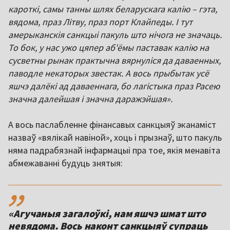
кароткі, самы танны шлях беларускага калію – гэта,
вядома, праз Літву, праз порт Клайпеды. І тут
амерыканскія санкцыі пакуль што нічога не значаць.
То бок, у нас ужо цяпер аб'ёмы паставак калію на
сусветны рынак практычна вярнуліся да даваенных,
паводле некаторых звестак. А вось прыбытак усё
яшчэ далёкі ад даваеннага, бо лагістыка праз Расею
значна далейшая і значна даражэйшая».
А вось паслабленне фінансавых санкцыяў эканаміст
назваў «вялікай навіной», хоць і прызнаў, што пакуль
няма падрабязнай інфармацыі пра тое, якія менавіта
абмежаванні будуць знятыя:
,,
«Агучаныя загалоўкі, нам яшчэ шмат што
невядома. Вось наконт санкцыяў супраць