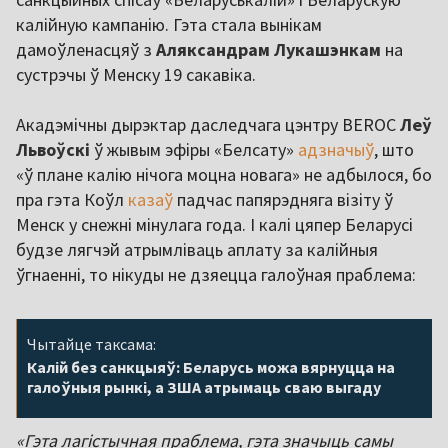
калійную кампанію. Гэта стала вынікам
дамоўленасцяў з
Аляксандрам Лукашэнкам
на
сустрэчы ў Менску 19 сакавіка.
Акадэмічны дырэктар даследчага цэнтру BEROC
Леў
Львоўскі
ў жывым эфіры «Белсату»
адзначыў
, што
«ў плане калію нічога моцна новага» не адбылося, бо
пра гэта Коўл
казаў
падчас папярэдняга візіту ў
Менск у снежні мінулага года. І калі цяпер Беларусі
будзе лягчэй атрымліваць аплату за калійныя
ўгнаенні, то нікуды не дзяецца галоўная праблема:
Чытайце таксама:
Калій без санкцыяў: Беларусь можа вярнуцца на
галоўныя рынкі, а ЗША атрымаць сваю выгаду
«Гэта лагістычная праблема, гэта значыць самы