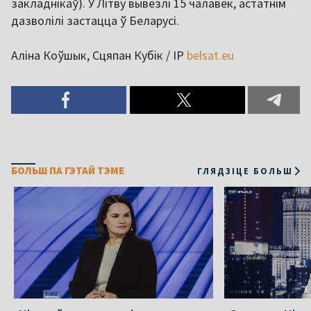
закладнікаў). У Літву вывезлі 15 чалавек, астатнім
дазволілі застацца ў Беларусі.
Аліна Коўшык, Сцяпан Кубік / ІР
belsat.eu
БОЛЬШ ПА ГЭТАЙ ТЭМЕ
ГЛЯДЗІЦЕ БОЛЬШ