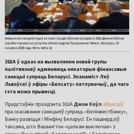
Амерыканская дэлегацыя на чале з прадстаўніком прэзідэнта ЗША Джонам Коўлам
(крайні справа) на сустрэчы з Аляксандрам Лукашэнкам. Менск, Беларусь. 19
сакавіка 2026 года. Фота: belta.by
ЗША ў адказ на вызваленне новай групы
палітвязняў адмяняюць некаторыя фінансавыя
санкцыі супраць Беларусі. Эканаміст Леў
Львоўскі ў эфіры «Белсату» патлумачыў, да чаго
гэта можа прывесці.
Прадстаўнік прэзідэнта ЗША
Джон Коўл
абвясціў
пра скасаванне санкцыяў супраць «Белінвестбанку»,
Банку развіцця і Мінфіну Беларусі. Ён пацвердзіў
таксама, што Вашынгтон «цалкам выключае» з
санкцыйных спісаў «Беларуськалій» і Беларускую