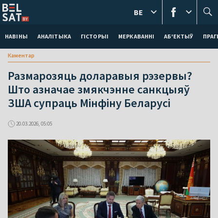
BE
НАВІНЫ
АНАЛІТЫКА
ГІСТОРЫІ
МЕРКАВАННI
АБ'ЕКТЫЎ
ПРАГ
Каментар
Размарозяць доларавыя рэзервы?
Што азначае змякчэнне санкцыяў
ЗША супраць Мінфіну Беларусі
20.03.2026, 05:05