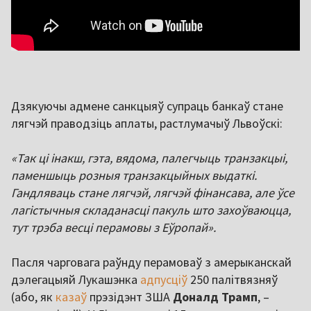
Дзякуючы адмене санкцыяў супраць банкаў стане
лягчэй праводзіць аплаты, растлумачыў Львоўскі:
«Так ці інакш, гэта, вядома, палегчыць транзакцыі,
паменшыць розныя транзакцыйных выдаткі.
Гандляваць стане лягчэй, лягчэй фінансава, але ўсе
лагістычныя складанасці пакуль што захоўваюцца,
тут трэба весці перамовы з Еўропай».
Пасля чарговага раўнду перамоваў з амерыканскай
дэлегацыяй Лукашэнка
адпусціў
250 палітвязняў
(або, як
казаў
прэзідэнт ЗША
Доналд Трамп
, –