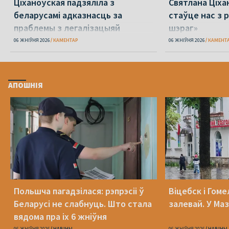
Ціханоўская падзяліла з
Святлана Ціха
беларусамі адказнасць за
стаўце нас з р
праблемы з легалізацыяй
шэраг»
06 ЖНІЎНЯ 2026
КАМЕНТАР
06 ЖНІЎНЯ 2026
КАМЕНТ
АПОШНІЯ
Польшча пагадзілася: рэпрэсіі ў
Віцебск і Гоме
Беларусі не слабнуць. Што стала
залевай. У Ма
вядома пра іх 6 жніўня
06 ЖНІЎНЯ 2026
НАВІНЫ
06 ЖНІЎНЯ 2026
НАВІНЫ