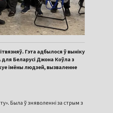
ітвязняў. Гэта адбылося ў выніку
 для Беларусі Джона Коўла з
куе імёны людзей, вызваленне
ту». Была ў зняволенні за стрым з