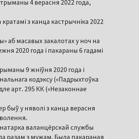
трыманы 4 верасня 2022 года,
 кратамі з канца кастрычніка 2022
вы» аб масавых закалотах у ноч на
жня 2020 года і пакараны 6 гадамі
трыманы 9 жніўня 2020 года і
інальнага кодэксу («Падрыхтоўка
дле арт. 295 КК («Незаконнае
ер быў у няволі з канца верасня
яволення.
ынатарка валанцёрскай службы
ода разам з мужам. Была пакараная