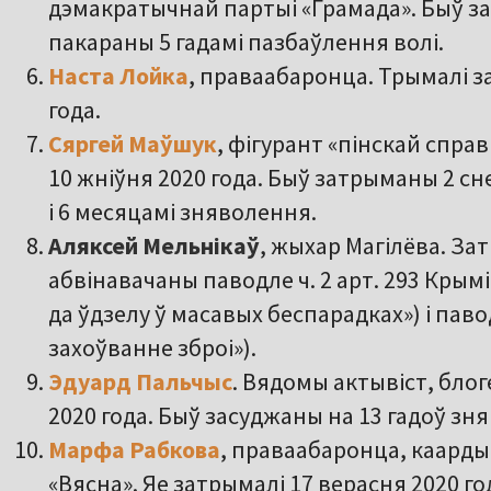
дэмакратычнай партыі «Грамада». Быў за
пакараны 5 гадамі пазбаўлення волі.
Наста Лойка
, праваабаронца. Трымалі за
года.
Сяргей Маўшук
, фігурант «пінскай спра
10 жніўня 2020 года. Быў затрыманы 2 сне
і 6 месяцамі зняволення.
Аляксей Мельнікаў
, жыхар Магілёва. За
абвінавачаны паводле ч. 2 арт. 293 Крым
да ўдзелу ў масавых беспарадках») і паво
захоўванне зброі»).
Эдуард Пальчыс
. Вядомы актывіст, блог
2020 года. Быў засуджаны на 13 гадоў зн
Марфа Рабкова
, праваабаронца, каард
«Вясна». Яе затрымалі 17 верасня 2020 г