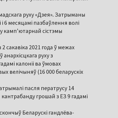
амадскага руху «Дзея». Затрыманы
і і 6 месяцамі пазбаўлення волі
му камп'ютарнай сістэмы
 2 сакавіка 2021 года ў межах
 анархісцкага руху з
адамі калоніі ва ўмовах
ых велічыняў (16 000 беларускіх
атрымалі пасля ператрусу 14
 кантрабанду грошай з ЕЗ 9 гадамі
 скончыў Беларускі гандлёва-