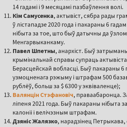
14 гадамі і 9 месяцамі пазбаўлення волі.
Кім Самусенка
, актывіст, сябра рады гр
ў лістападзе 2020 года і пакараны 6 гадам
нібыта за тое, што быў датычны да ўзло
Менгарвыканкаму.
Павел Шпетны
, анархіст. Быў затрыманы
крымінальнай справы супраць актывістаў
Берасцейскай вобласці. Быў пакараны 6 г
узмоцненага рэжыму і штрафам 500 базав
рублёў, больш за $ 6300 у эквіваленце);
Валянцін Стэфановіч
, праваабаронца. З
ліпеня 2021 года. Быў пакараны нібыта за
калоніі і велічэзным штрафам.
Дзяніс Жалязко
, нарадзінец Петрыкава,