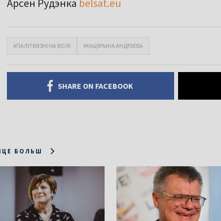
Арсен Рудэнка
belsat.eu
#ПАЛІТВЯЗНІ НА ВОЛІ
#КАЦЯРЫНА АНДРЭЕВА
SHARE ON FACEBOOK
ІЦЕ БОЛЬШ