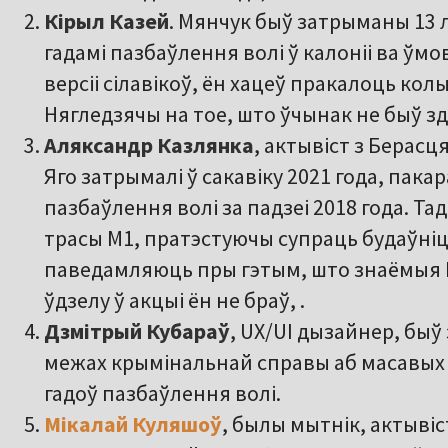
Кірыл Казей
. Мянчук быў затрыманы 13 л
гадамі пазбаўлення волі ў калоніі ва ў
версіі сілавікоў, ён хацеў пракалоць кол
Нягледзячы на тое, што ўчынак не быў зд
Аляксандр Казлянка
, актывіст з Берасц
Яго затрымалі ў сакавіку 2021 года, пакара
пазбаўлення волі за падзеі 2018 года. Т
трасы М1, пратэстуючы супраць будаўні
паведамляюць пры гэтым, што знаёмыя Ка
ўдзелу ў акцыі ён не браў, .
Дзмітрый Кубараў
, UX/UI дызайнер, быў
межах крымінальнай справы аб масавых 
гадоў пазбаўлення волі.
Мікалай Куляшоў
, былы мытнік, актыві