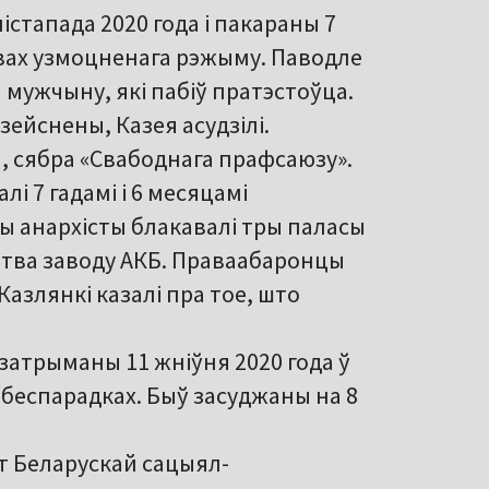
істапада 2020 года і пакараны 7
мовах узмоцненага рэжыму. Паводле
ы мужчыну, які пабіў пратэстоўца.
зейснены, Казея асудзілі.
я, сябра «Свабоднага прафсаюзу».
лі 7 гадамі і 6 месяцамі
ады анархісты блакавалі тры паласы
цтва заводу АКБ. Праваабаронцы
злянкі казалі пра тое, што
 затрыманы 11 жніўня 2020 года ў
беспарадках. Быў засуджаны на 8
ст Беларускай сацыял-