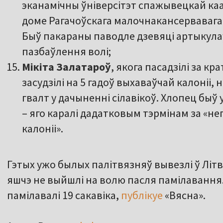
эканамічны ўніверсітэт спажывецкай ка
доме Рагачоўскага малочнакансервавага к
Быў пакараны паводле дзевяці артыкулаў
пазбаўлення волі;
Мікіта Залатароў
, якога пасадзілі за к
засудзілі на 5 гадоў выхаваўчай калоніі, 
гвалт у дачыненні сілавікоў. Хлопец быў 
– яго каралі дадатковым тэрмінам за «н
калоніі».
Гэтых ужо былых палітвязняў вывезлі ў Літв
яшчэ не выйшлі на волю пасля памілавання. 
памілавалі 19 сакавіка,
публікуе
«Вясна».