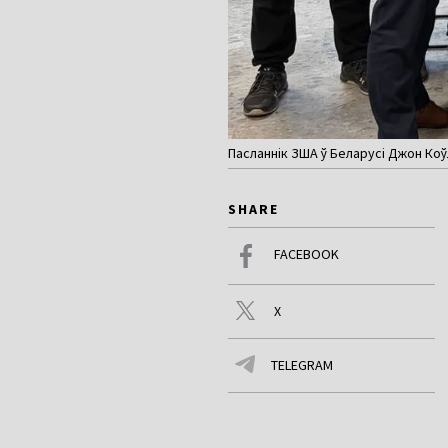
Пасланнік ЗША ў Беларусі Джон Коўл
SHARE
FACEBOOK
X
TELEGRAM