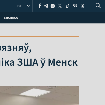
BE
БЯСПЕКА
вязняў,
ніка ЗША ў Менск