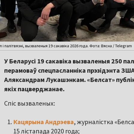
 і палітвязні, вызваленыя 19 сакавіка 2026 года. Фота: Вясна / Telegram
У Беларусі 19 сакавіка вызваленыя 250 пал
перамоваў спецпасланніка прэзідэнта ЗША
Аляксандрам Лукашэнкам. «Белсат» публі
якіх пацверджанае.
Спіс вызваленых:
Кацярына Андрэева
, журналістка «Белса
15 лістапада 2020 года;