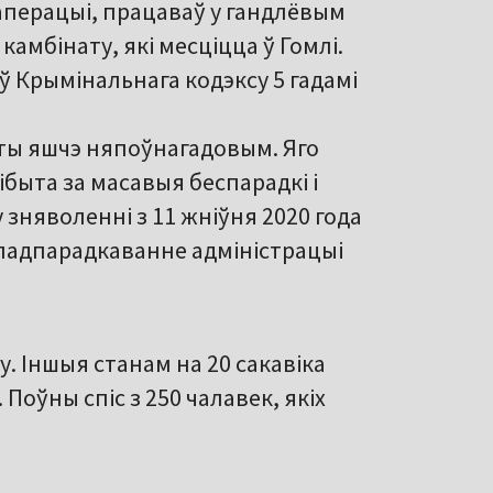
аперацыі, працаваў у гандлёвым
амбінату, які месціцца ў Гомлі.
 Крымінальнага кодэксу 5 гадамі
раты яшчэ няпоўнагадовым. Яго
нібыта за масавыя беспарадкі і
у зняволенні з 11 жніўня 2020 года
епадпарадкаванне адміністрацыі
у. Іншыя станам на 20 сакавіка
Поўны спіс з 250 чалавек, якіх