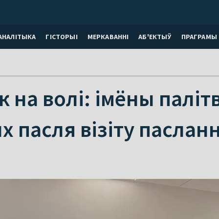
АНАЛІТЫКА
ГІСТОРЫІ
МЕРКАВАННI
АБ'ЕКТЫЎ
ПРАГРАМЫ
к на волі: імёны паліт
 пасля візіту паслан