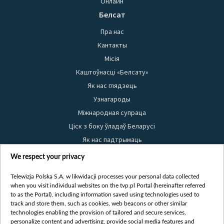
Онлайн
Белсат
Пра нас
Кантакты
Місія
Каштоўнасці «Белсату»
Як нас глядзець
Узнагароды
Міжнародная супраца
Ціск з боку ўладаў Беларусі
Як нас падтрымаць
Правілы выкарыстання матэрыялаў
We respect your privacy
Інфармацыя аб адпраўніку
Telewizja Polska S.A. w likwidacji processes your personal data collected
Бяспека
when you visit individual websites on the tvp.pl Portal (hereinafter referred
Youtube
to as the Portal), including information saved using technologies used to
track and store them, such as cookies, web beacons or other similar
Белсат news
technologies enabling the provision of tailored and secure services,
personalize content and advertising, provide social media features and
Белсат Shorts