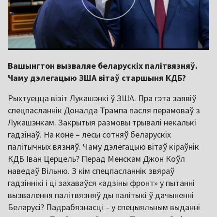
Вашынгтон вызваляе беларускіх палітвязняў.
Чаму дэлегацыю ЗША вітаў старшыня КДБ?
Рыхтуецца візіт Лукашэнкі ў ЗША. Пра гэта заявіў
спецпасланнік Доналда Трампа пасля перамоваў з
Лукашэнкам. Закрытыя размовы трывалі некалькі
гадзінаў. На коне – лёсы сотняў беларускіх
палітычных вязняў. Чаму дэлегацыю вітаў кіраўнік
КДБ Іван Церцель? Перад Менскам Джон Коўл
наведаў Вільню. З кім спецпасланнік звяраў
гадзіннікі і ці захаваўся «адзіны фронт» у пытанні
вызвалення палітвязняў ды палітыкі ў дачыненні
Беларусі? Падрабязнасці – у спецыяльным выданні