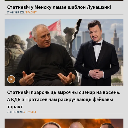
Статкевіч у Менску ламае шаблон Лукашэнкі
07 ЖНІЎНЯ 2026
ПРАСВЕТ
Статкевіч прарочыць змрочны сцэнар на восень.
А КДБ з Пратасевічам раскручваюць фэйкавы
тэракт
31 ЛІПЕНЯ 2026
ПРАСВЕТ