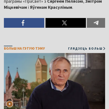
праграмы «ПраСвет» з
Сяргеем Пелясою
,
Змітром
Міцкевічам
і
Яўгенам Красуліным
.
БОЛЬШ НА ГЭТУЮ ТЭМУ
ГЛЯДЗЕЦЬ БОЛЬШ