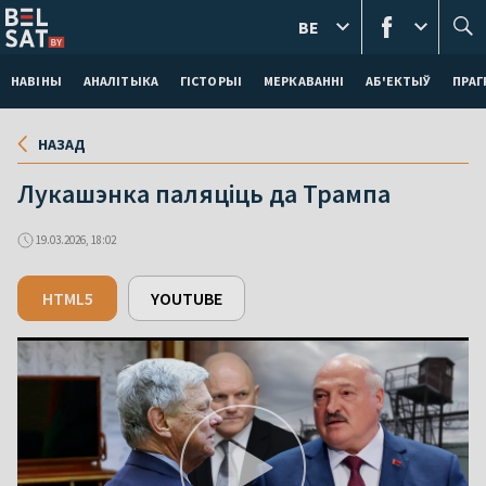
BE
НАВІНЫ
АНАЛІТЫКА
ГІСТОРЫІ
МЕРКАВАННI
АБ'ЕКТЫЎ
ПРАГ
НАЗАД
Лукашэнка паляціць да Трампа
19.03.2026, 18:02
HTML5
YOUTUBE