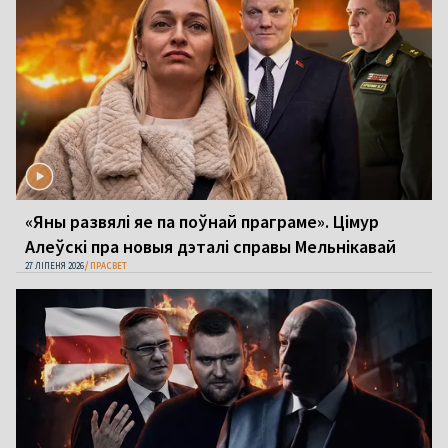
«Яны развялі яе па поўнай праграме». Цімур
Алеўскі пра новыя дэталі справы Мельнікавай
27 ЛІПЕНЯ 2026
ПРАСВЕТ