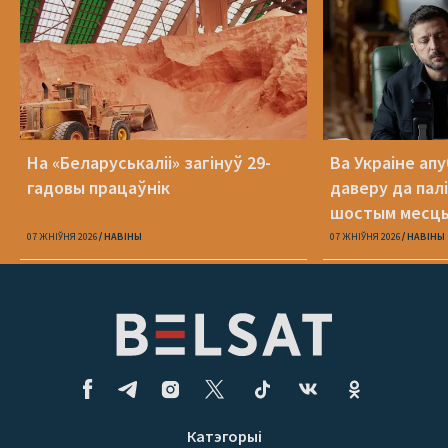
На «Беларуськаліі» загінуў 29-
Ва Украіне ап
гадовы працаўнік
даверу да пал
шостым месц
07 ЖНІЎНЯ 2026
НАВІНЫ
07 ЖНІЎНЯ 2026
НАВІНЫ
Катэгорыі