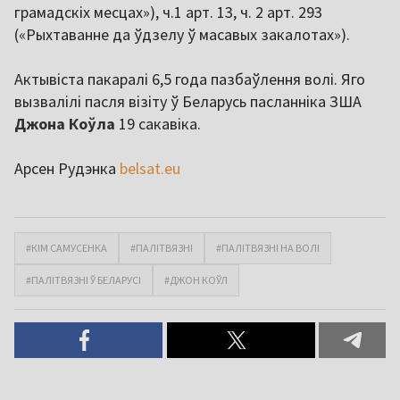
грамадскіх месцах»), ч.1 арт. 13, ч. 2 арт. 293
(«Рыхтаванне да ўдзелу ў масавых закалотах»).
Актывіста пакаралі 6,5 года пазбаўлення волі. Яго
вызвалілі пасля візіту ў Беларусь пасланніка ЗША
Джона Коўла
19 сакавіка.
Арсен Рудэнка
belsat.eu
#КІМ САМУСЕНКА
#ПАЛІТВЯЗНІ
#ПАЛІТВЯЗНІ НА ВОЛІ
#ПАЛІТВЯЗНІ Ў БЕЛАРУСІ
#ДЖОН КОЎЛ