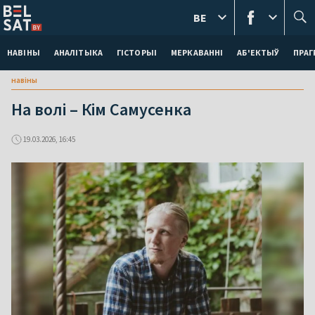
BE
НАВІНЫ
АНАЛІТЫКА
ГІСТОРЫІ
МЕРКАВАННI
АБ'ЕКТЫЎ
ПРАГ
навіны
На волі – Кім Самусенка
19.03.2026, 16:45