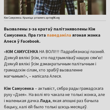
Кім Самусенка. Крыніца: prisoners.spring96.org
Вызвалены з-за кратаў палітзняволены Кім
Самусенка. Пра гэта
паведаміла
ягоная жонка
Алеся ў Facebook.
«
КІМ САМУСЕНКА
НА ВОЛІ!!! Падрабязнасці пазней.
Дзякуй вялікі ўсім, хто падтрымліваў нашую сям'ю!
Дзякуй вялікі ўсім дэмакратычным палітычным і
грамадскім сілам, хто зрабіў вызваленне
магчымым!», – напісала Алеся.
Кім Самусенка
– актывіст, сябра рады грамадскага
руху «Дзея». На волі яго чакала не толькі жонка, але
і маленькая дачка
Лада
, якая апошні раз бачыла
бацьку, калі ёй было толькі шэсць месяцаў.