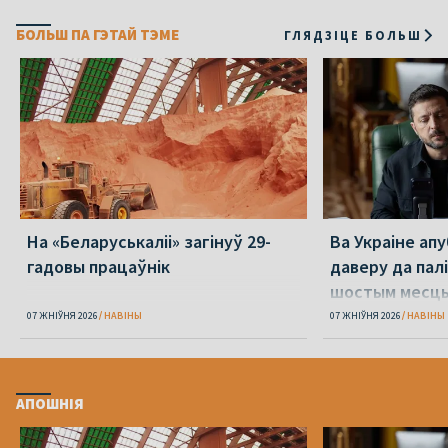
БОЛЬШ ПА ГЭТАЙ ТЭМЕ
ГЛЯДЗІЦЕ БОЛЬШ
На «Беларуськаліі» загінуў 29-
Ва Украіне ап
гадовы працаўнік
даверу да пал
шостым месц
07 ЖНІЎНЯ 2026
НАВІНЫ
07 ЖНІЎНЯ 2026
НАВІНЫ
АПОШНІЯ