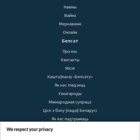
Навіны
Вайна
Меркаванні
Онлайн
Белсат
Пра нас
Кантакты
Місія
Каштоўнасці «Белсату»
Як нас глядзець
Узнагароды
Міжнародная супраца
Ціск з боку ўладаў Беларусі
Як нас падтрымаць
Правілы выкарыстання матэрыялаў
We respect your privacy
Інфармацыя аб адпраўніку