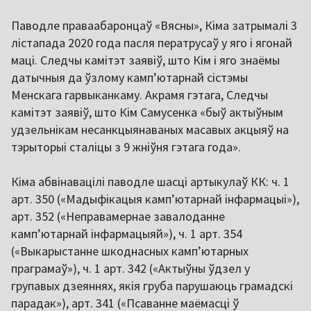
Паводле праваабаронцаў «Вясны», Кіма затрымалі 3
лістапада 2020 года пасля ператрусаў у яго і ягонай
маці. Следчы камітэт заявіў, што Кім і яго знаёмы
датычныя да ўзлому кампʼютарнай сістэмы
Менскага гарвыканкаму. Акрамя гэтага, Следчы
камітэт заявіў, што Кім Самусенка «быў актыўным
удзельнікам несанкцыянаваных масавых акцыяў на
тэрыторыі сталіцы з 9 жніўня гэтага года».
Кіма абвінавацілі паводле шасці артыкулаў КК: ч. 1
арт. 350 («Мадыфікацыя кампʼютарнай інфармацыі»),
арт. 352 («Неправамернае завалоданне
кампʼютарнай інфармацыяй»), ч. 1 арт. 354
(«Выкарыстанне шкоднасных кампʼютарных
праграмаў»), ч. 1 арт. 342 («Актыўны ўдзел у
групавых дзеяннях, якія груба парушаюць грамадскі
парадак»), арт. 341 («Псаванне маёмасці ў