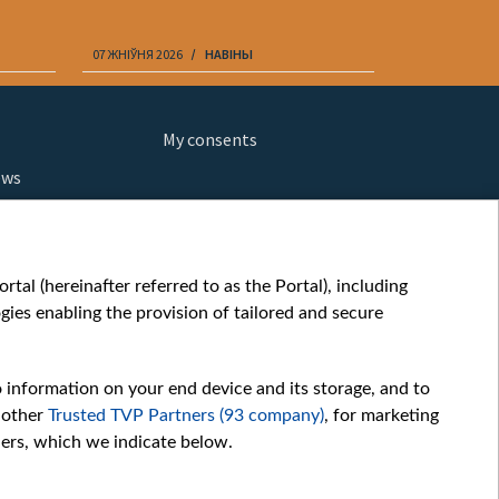
07 ЖНІЎНЯ 2026
НАВІНЫ
07 ЖНІЎНЯ 202
My consents
ews
orts
fe
шы мульт
tal (hereinafter referred to as the Portal), including
glish
ies enabling the provision of tailored and secure
ow
story
o information on your end device and its storage, and to
sic
 other
Trusted TVP Partners (93 company)
, for marketing
oc
hers, which we indicate below.