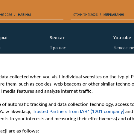
НЯ 2026
НАВІНЫ
07 ЖНІЎНЯ 2026
МЕРКАВАННI
рыі
Белсат
Youtube
ы
Пра нас
Белсат n
Кантакты
Белсат Sh
ванні
Місія
Белсат Li
н
Каштоўнасці «Белсату»
Жэстачай
ata collected when you visit individual websites on the tvp.pl Por
Як нас глядзець
Belsat En
re them, such as cookies, web beacons or other similar technolog
Узнагароды
Biełsat PL
l media features and analyze Internet traffic.
Міжнародная супраца
Белсат N
Ціск з боку ўладаў
Белсат Hi
e of automatic tracking and data collection technology, access t
Беларусі
Белсат Mu
A. w likwidacji,
Trusted Partners from IAB* (1201 company)
and
Як нас падтрымаць
Белсат D
nts to your interests and measuring their effectiveness) and ot
Правілы выкарыстання
cji are as follows:
матэрыялаў