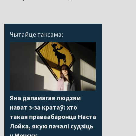
Чытайце таксама:
Яна дапамагае людзям
нават з-за кратаў: хто
такая праваабаронца Наста
Лойка, якую пачалі судзіць
у Менску