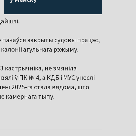
дайшлі.
зе пачаўся закрыты судовы працэс,
 калоніі агульнага рэжыму.
 кастрычніка, не змяніла
ялі ў ПК № 4, а КДБ і МУС унеслі
іпені 2025-га стала вядома, што
не камернага тыпу.