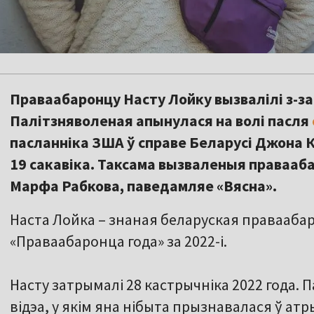
Праваабаронцу Насту Лойку вызвалілі з-за 
Палітзняволеная апынулася на волі пасля
пасланніка ЗША ў справе Беларусі Джона
19 сакавіка. Таксама вызваленыя правааб
Марфа Рабкова, паведамляе «Вясна».
Наста Лойка – знаная беларуская праваабар
«Праваабаронца года» за 2022-і.
Насту затрымалі 28 кастрычніка 2022 года. П
відэа, у якім яна нібыта прызнавалася ў ат