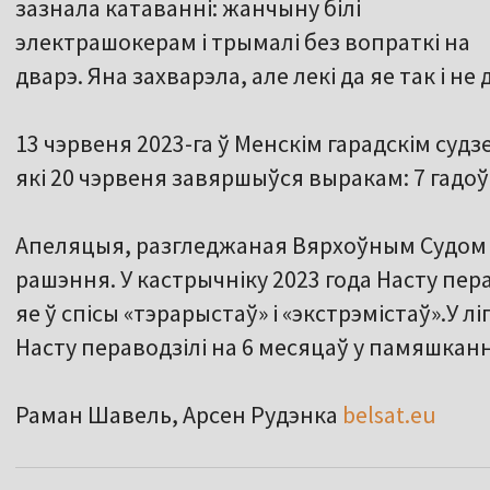
зазнала катаванні: жанчыну білі
электрашокерам і трымалі без вопраткі на
дварэ. Яна захварэла, але лекі да яе так і не 
13 чэрвеня 2023-га ў Менскім гарадскім суд
які 20 чэрвеня завяршыўся выракам: 7 гадоў
Апеляцыя, разгледжаная Вярхоўным Судом 3
рашэння. У кастрычніку 2023 года Насту перав
яе ў спісы «тэрарыстаў» і «экстрэмістаў».У л
Насту пераводзілі на 6 месяцаў у памяшкан
Раман Шавель, Арсен Рудэнка
belsat.eu