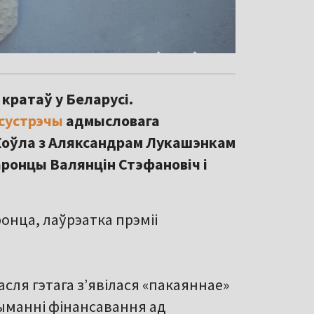
кратаў у Беларусі.
сустрэчы
адмысловага
 Коўла з Аляксандрам Лукашэнкам
аронцы Валянцін Стэфановіч і
онца, лаўрэатка прэміі
асля гэтага з’явілася «пакаяннае»
рыманні фінансавання ад