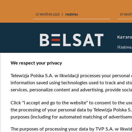
07 ЖНІЎНЯ 2026
НАВІНЫ
07 ЖНІЎ
Item
1
Катэго
of
Навін
10
Вайна
Мерка
We respect your privacy
Онлай
Telewizja Polska S.A. w likwidacji processes your personal d
information saved using technologies used to track and sto
services, personalize content and advertising, provide socia
Click "I accept and go to the website" to consent to the us
the processing of your personal data by Telewizja Polska S.
purposes (including for automated matching of advertiseme
The purposes of processing your data by TVP S.A. w likwida