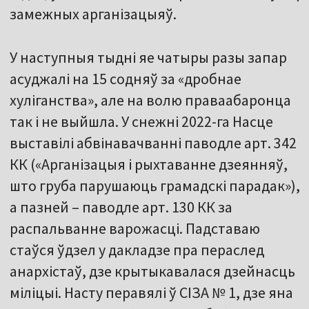
замежных арганізацыяў.
У наступныя тыдні яе чатыры разы запар
асуджалі на 15 содняў за «дробнае
хуліганства», але на волю праваабаронца
так і не выйшла. У снежні 2022-га Насце
выставілі абвінавачванні паводле арт. 342
КК («Арганізацыя і рыхтаванне дзеянняў,
што груба парушаюць грамадскі парадак»),
а пазней – паводле арт. 130 КК за
распальванне варожасці. Падставаю
стаўся ўдзел у дакладзе пра пераслед
анархістаў, дзе крытыкавалася дзейнасць
міліцыі. Насту перавялі ў СІЗА № 1, дзе яна