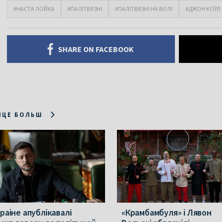
#НАСТА ЛОЙКА
#ПАЛІТВЯЗНІ
#ПАЛІТВЯЗНІ НА ВОЛІ
#ДЖОН КОЎЛ
SHARE ON FACEBOOK
ІЦЕ БОЛЬШ
раіне апублікавалі
«Крамбамбуля» і Лявон