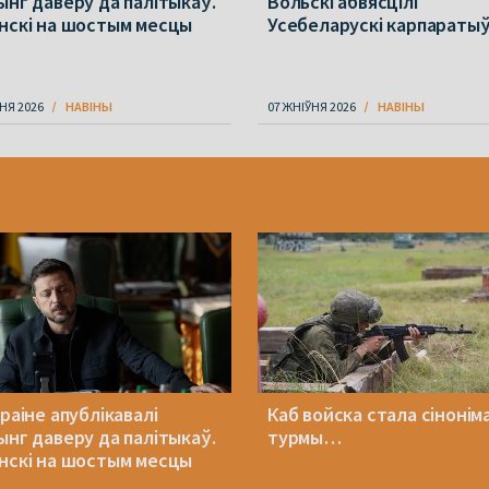
ынг даверу да палітыкаў.
Вольскі абвясцілі
нскі на шостым месцы
Усебеларускі карпараты
НЯ 2026
НАВІНЫ
07 ЖНІЎНЯ 2026
НАВІНЫ
раіне апублікавалі
Каб войска стала сінонім
ынг даверу да палітыкаў.
турмы…
нскі на шостым месцы