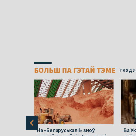
БОЛЬШ ПА ГЭТАЙ ТЭМЕ
ГЛЯДЗ
 пра
На «Беларуськаліі» зноў
Ва Ук