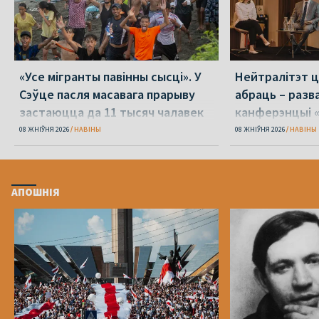
«Усе мігранты павінны сысці». У
Нейтралітэт ц
Сэўце пасля масавага прарыву
абраць – разв
застаюцца да 11 тысяч чалавек
канферэнцыі 
08 ЖНІЎНЯ 2026
НАВІНЫ
08 ЖНІЎНЯ 2026
НАВІНЫ
АПОШНІЯ