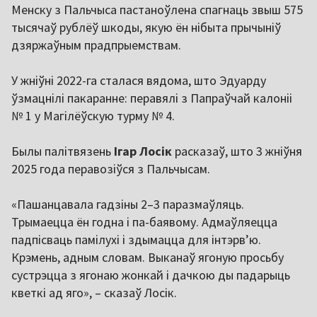
Менску з Пальчыса пастаноўлена спагнаць звыш 575
тысячаў рублёў шкоды, якую ён нібыта прычыніў
дзяржаўным прадпрыемствам.
У жніўні 2022-га сталася вядома, што Эдуарду
ўзмацнілі пакаранне: перавялі з Папраўчай калоніі
№ 1 у Магілёўскую турму № 4.
Былы палітвязень
Ігар Лосік
расказаў, што 3 жніўня
2025 года перавозіўся з Пальчысам.
«Пашанцавала гадзіны 2–3 паразмаўляць.
Трымаецца ён годна і па-баявому. Адмаўляецца
падпісваць памілухі і здымацца для інтэрвʼю.
Крэмень, адным словам. Выканаў ягоную просьбу
сустрэцца з ягонаю жонкай і дачкою ды падарыць
кветкі ад яго», – сказаў Лосік.