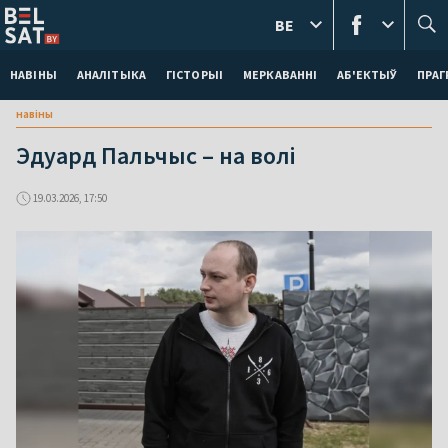
BE
НАВІНЫ
АНАЛІТЫКА
ГІСТОРЫІ
МЕРКАВАННI
АБ'ЕКТЫЎ
ПРАГ
навіны
Эдуард Пальчыс – на волі
19.03.2026, 17:50