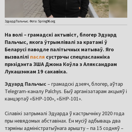
Эдуард Пальчыс. Фота: Spring96.org
На волі – грамадскі актывіст, блогер Эдуард
Пальчыс, якога ўтрымлівалі за кратамі ў
Беларусі паводле палітычных матываў. Яго
вызвалілі
пасля
сустрэчы спецпасланніка
прэзідэнта ЗША Джона Коўла з Аляксандрам
Лукашэнкам 19 сакавіка.
Эдуард Пальчыс
– грамадскі дзеяч, блогер, аўтар
Telegram-каналу Palchys. Быў арганізатарам акцыяў і
канцэртаў «БНР-100», «БНР-101».
Сілавікі затрымалі Эдуарда ў кастрычніку 2020 года
пры невядомых абставінах. Ён мусіў адбываць два
тэрміны адміністратыўнага арышту – па 15 содняў –