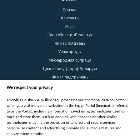
Пра нас
Кантакты
Місія
Каштоўнасці «Белсату»
Як нас глядзець
Узнагароды
Міжнародная супраца
Ціск з боку ўладаў Беларусі
Як нас падтрымаць
Правілы выкарыстання матэрыялаў
We respect your privacy
Інфармацыя аб адпраўніку
Telewizja Polska S.A. w likwidacji processes your personal data collected
Бяспека
when you visit individual websites on the tvp.pl Portal (hereinafter referred
Youtube
to as the Portal), including information saved using technologies used to
track and store them, such as cookies, web beacons or other similar
Белсат news
technologies enabling the provision of tailored and secure services,
personalize content and advertising, provide social media features and
Белсат Shorts
analyze Internet traffic.
Белсат Life