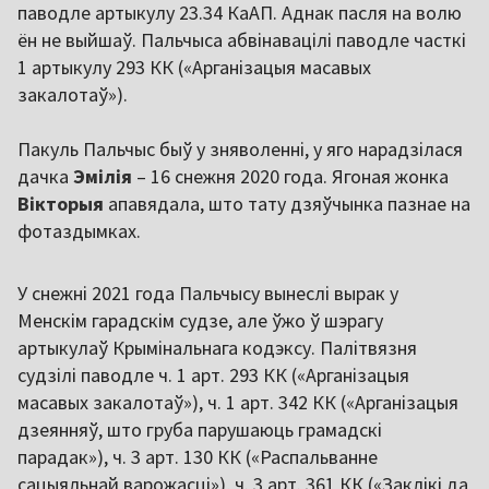
паводле артыкулу 23.34 КаАП. Аднак пасля на волю
ён не выйшаў. Пальчыса абвінавацілі паводле часткі
1 артыкулу 293 КК («Арганізацыя масавых
закалотаў»).
Пакуль Пальчыс быў у зняволенні, у яго нарадзілася
дачка
Эмілія
– 16 снежня 2020 года. Ягоная жонка
Вікторыя
апавядала, што тату дзяўчынка пазнае на
фотаздымках.
У снежні 2021 года Пальчысу вынеслі вырак у
Менскім гарадскім судзе, але ўжо ў шэрагу
артыкулаў Крымінальнага кодэксу. Палітвязня
судзілі паводле ч. 1 арт. 293 КК («Арганізацыя
масавых закалотаў»), ч. 1 арт. 342 КК («Арганізацыя
дзеянняў, што груба парушаюць грамадскі
парадак»), ч. 3 арт. 130 КК («Распальванне
сацыяльнай варожасці»), ч. 3 арт. 361 КК («Заклікі да