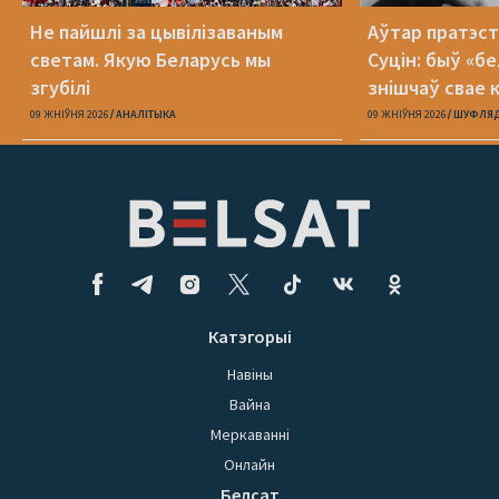
Не пайшлі за цывілізаваным
Аўтар пратэст
светам. Якую Беларусь мы
Суцін: быў «бе
згубілі
знішчаў свае 
09 ЖНІЎНЯ 2026
АНАЛІТЫКА
09 ЖНІЎНЯ 2026
ШУФЛЯ
Катэгорыі
Навіны
Вайна
Меркаванні
Онлайн
Белсат