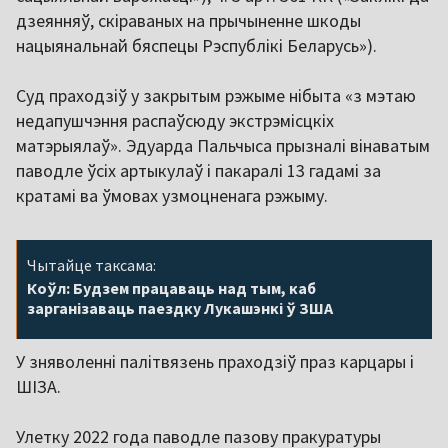
дзеянняў, скіраваных на прычыненне шкоды
нацыянальнай бяспецы Рэспублікі Беларусь»).
Суд праходзіў у закрытым рэжыме нібыта «з мэтаю
недапушчэння распаўсюду экстрэмісцкіх
матэрыялаў». Эдуарда Пальчыса прызналі вінаватым
паводле ўсіх артыкулаў і пакаралі 13 гадамі за
кратамі ва ўмовах узмоцненага рэжыму.
Чытайце таксама:
Коўл: Будзем працаваць над тым, каб
зарганізаваць паездку Лукашэнкі ў ЗША
У зняволенні палітвязень праходзіў праз карцары і
ШІЗА.
Улетку 2022 года паводле пазову пракуратуры