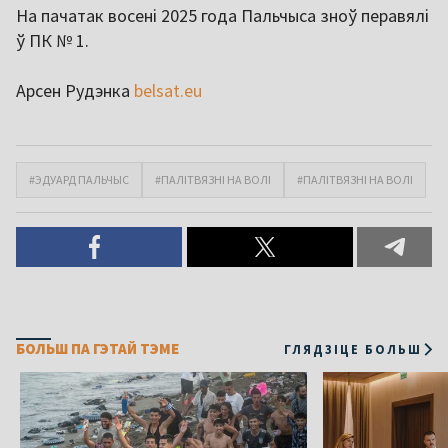
На пачатак восені 2025 года Пальчыса зноў перавялі
ў ПК № 1.
Арсен Рудэнка
belsat.eu
#ЭДУАРД ПАЛЬЧЫС
#ПАЛІТВЯЗНІ НА ВОЛІ
#ПАЛІТВЯЗНІ НА ВОЛІ
БОЛЬШ ПА ГЭТАЙ ТЭМЕ
ГЛЯДЗІЦЕ БОЛЬШ