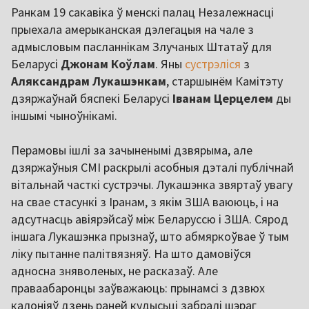
Ранкам 19 сакавіка ў менскі палац Незалежнасці
прыехала амерыканская дэлегацыя на чале з
адмысловым пасланнікам Злучаных Штатаў для
Беларусі
Джонам Коўлам
. Яны
сустрэліся
з
Аляксандрам Лукашэнкам
, старшынём Камітэту
дзяржаўнай бяспекі Беларусі
Іванам Церцелем
ды
іншымі чыноўнікамі.
Перамовы ішлі за зачыненымі дзвярыма, але
дзяржаўныя СМІ раскрылі асобныя дэталі публічнай
вітальнай часткі сустрэчы. Лукашэнка звяртаў увагу
на свае стасункі з Іранам, з якім ЗША ваююць, і на
адсутнасць авіярэйсаў між Беларуссю і ЗША. Сярод
іншага Лукашэнка прызнаў, што абмяркоўвае ў тым
ліку пытанне палітвязняў. На што дамовіўся
адносна зняволеных, не расказаў. Але
праваабаронцы заўважаюць: прынамсі з дзвюх
калоніяў дзень раней кудысьці забралі шэраг