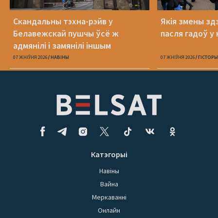
Скандальны тэхна-рэйв у
Якія змены здз
Белавежскай пушчы ўсё ж
пасля гадоў у 
адмянілі і замянілі іншым
07 ЖНІЎНЯ 2026
НАВІНЫ
07 ЖНІЎНЯ 2026
ГІСТОРЫ
Катэгорыі
Навіны
Вайна
Меркаванні
Онлайн