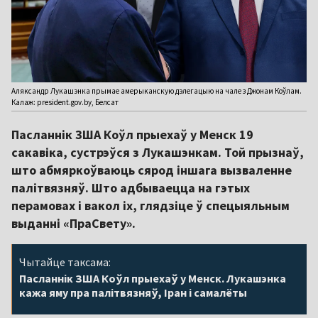
Аляксандр Лукашэнка прымае амерыканскую дэлегацыю на чале з Джонам Коўлам.
Калаж: president.gov.by, Белсат
Пасланнік ЗША Коўл прыехаў у Менск 19
сакавіка, сустрэўся з Лукашэнкам. Той прызнаў,
што абмяркоўваюць сярод іншага вызваленне
палітвязняў. Што адбываецца на гэтых
перамовах і вакол іх, глядзіце ў спецыяльным
выданні «ПраСвету».
Чытайце таксама:
Пасланнік ЗША Коўл прыехаў у Менск. Лукашэнка
кажа яму пра палітвязняў, Іран і самалёты