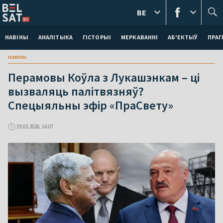
BE
НАВІНЫ
АНАЛІТЫКА
ГІСТОРЫІ
МЕРКАВАННI
АБ'ЕКТЫЎ
ПРАГ
навіны
Перамовы Коўла з Лукашэнкам – ці
вызваляць палітвязняў?
Спецыяльны эфір «ПраСвету»
19.03.2026, 14:07