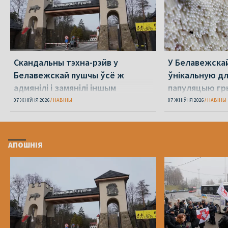
Скандальны тэхна-рэйв у
У Белавежска
Белавежскай пушчы ўсё ж
ўнікальную д
адмянілі і замянілі іншым
папуляцыю гр
07 ЖНІЎНЯ 2026
НАВІНЫ
07 ЖНІЎНЯ 2026
НАВІНЫ
АПОШНІЯ