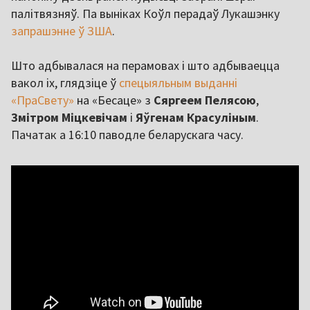
палітвязняў. Па выніках Коўл перадаў Лукашэнку
запрашэнне ў ЗША
.
Што адбывалася на перамовах і што адбываецца
вакол іх, глядзіце ў
спецыяльным выданні
«ПраСвету»
на «Бесаце» з
Сяргеем Пелясою
,
Змітром Міцкевічам
і
Яўгенам Красуліным
.
Пачатак а 16:10 паводле беларускага часу.