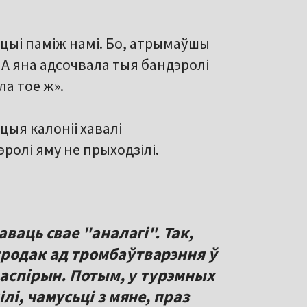
ацыі паміж намі. Бо, атрымаўшы
А яна адсочвала тыя бандэролі
ла тое ж».
ацыя калоніі хавалі
олі яму не прыходзілі.
ваць свае "аналагі". Так,
родак ад тромбаўтварэння ў
 аспірын. Потым, у турэмных
лі, чамусьці з мяне, праз