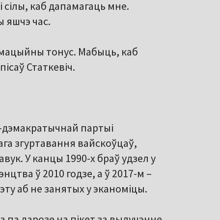
і сілы, каб дапамагаць мне.
 яшчэ час.
мацыйны тонус. Мабыць, каб
пісаў Статкевіч.
л-дэмакратычнай партыі
ага згуртавання вайскоўцаў,
вук. У канцы 1990-х браў удзел у
цтва ў 2010 годзе, а ў 2017-м –
эту аб не занятых у эканоміцы.
а па дарозе на пікет за вылучэнне