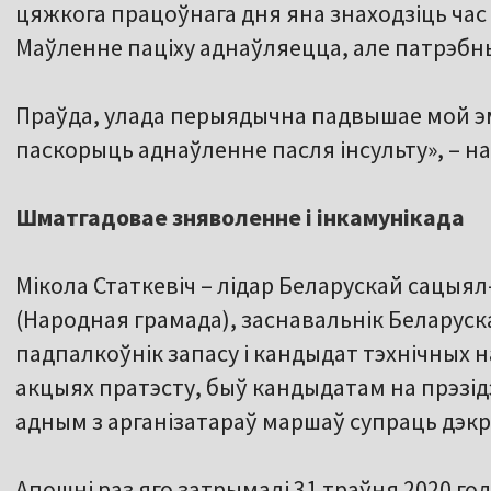
цяжкога працоўнага дня яна знаходзіць час 
Маўленне паціху аднаўляецца, але патрэбны
Праўда, улада перыядычна падвышае мой э
паскорыць аднаўленне пасля інсульту», – на
Шматгадовае зняволенне і інкамунікада
Мікола Статкевіч – лідар Беларускай сацыя
(Народная грамада), заснавальнік Беларуск
падпалкоўнік запасу і кандыдат тэхнічных на
акцыях пратэсту, быў кандыдатам на прэзідэн
адным з арганізатараў маршаў супраць дэкр
Апошні раз яго затрымалі 31 траўня 2020 год