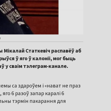
ч
 Мікалай Статкевіч распавёў аб
рыўся ў яго ў калоніі, мог быць
ў у сваім тэлеграм-канале.
лемы са здароўем і «нават не праз
 яго 6 разоў запар каралі 6
альны тэрмін пакарання для