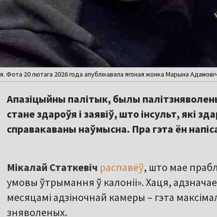
я. Фота 20 лютага 2026 года апублікавала ягоная жонка Марына Адамові
Апазіцыйны палітык, былы палітзняволены
стане здароўя і заявіў, што інсульт, які зда
справакаваны наўмысна. Пра гэта ён напіса
Мікалай Статкевіч
распавёў
, што мае праб
умовы ўтрымання ў калоніі». Хаця, адзначае,
месяцамі адзіночнай камеры – гэта максім
зняволеных.