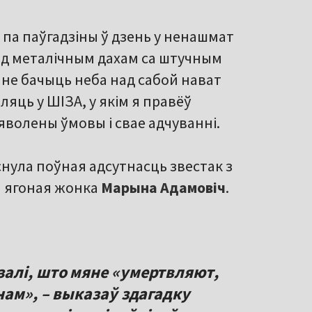
 па паўгадзіны ў дзень у ненашмат
ад металічным дахам са штучным
 не бачыць неба над сабой нават
ляць у ШІЗА, у якім я правёў
зняволены ўмовы і свае адчуванні.
снула поўная адсутнасць звестак з
ла ягоная жонка
Марына Адамовіч
.
алі, што мяне «умертвляют,
ам», – выказаў здагадку