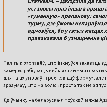
Статкевіч. – Даходзіла да таго
установы праз іншага арышт
«гуманную» прапанову: само
турму, дзе ўмовы непараўнал
адмовіўся, бо у гэтых месцах 
правакавала б узмацненне ці
Палітык распавёў, што імкнуўся захаваць зд
камеры, рабіў хоць нейкія фізічныя практык
для такіх умоваў і трох ковідаў форму», ал
зразумеў, што на волю «проста так не адпусц
Да ўчынку на беларуска-літоўскай мяжы Ада