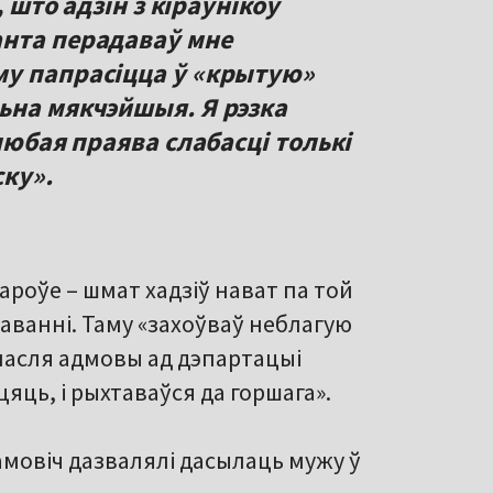
, што адзін з кіраўнікоў
анта перадаваў мне
му папрасіцца ў «крытую»
ьна мякчэйшыя. Я рэзка
любая праява слабасці толькі
ску».
ароўе – шмат хадзіў нават па той
аванні. Таму «захоўваў неблагую
е пасля адмовы ад дэпартацыі
яць, і рыхтаваўся да горшага».
мовіч дазвалялі дасылаць мужу ў