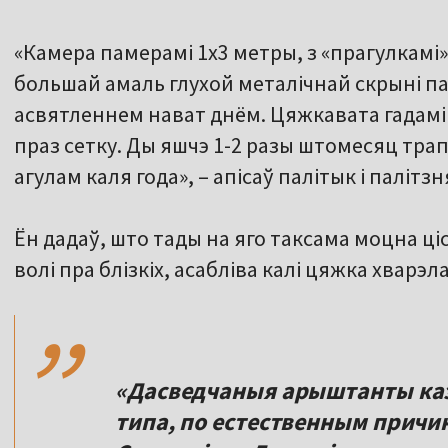
«Камера памерамі 1x3 метры, з «прагулкамі»
большай амаль глухой металічнай скрыні п
асвятленнем нават днём. Цяжкавата гадамі
праз сетку. Ды яшчэ 1-2 разы штомесяц трап
агулам каля года», – апісаў палітык і паліт
Ён дадаў, што тады на яго таксама моцна ці
,,
волі пра блізкіх, асабліва калі цяжка хварэ
«Дасведчаныя арыштанты каз
типа, по естественным причин