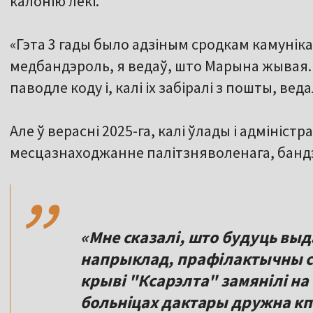
калонію лекі.
«Гэта 3 гады было адзіным сродкам камунік
медбандэроль, я ведаў, што Марына жывая. 
паводле коду і, калі іх забіралі з пошты, веда
Але ў верасні 2025-га, калі ўлады і адміністр
,,
месцазнаходжанне палітзняволенага, бандэр
«Мне сказалі, што будуць выда
напрыклад, прафілактычны с
крыві "Ксарэлта" замянілі на
больніцах дактары дружна кпі