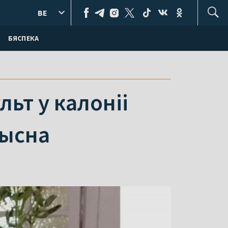
BE
БЯСПЕКА
льт у калоніі
мысна