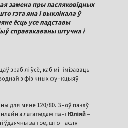
акая замена пры пасляковідных
о гэта яна і выклікала ў
мяне ёсць усе падставы
быў справакаваны штучна і
аў зрабілі ўсё, каб мінімізаваць
іводнай з фізічных функцыяў
нны для мяне 120/80. Зноў пачаў
онлайн з лагапедам пані
Юліяй
–
і ўдзячны за тое, што пасля