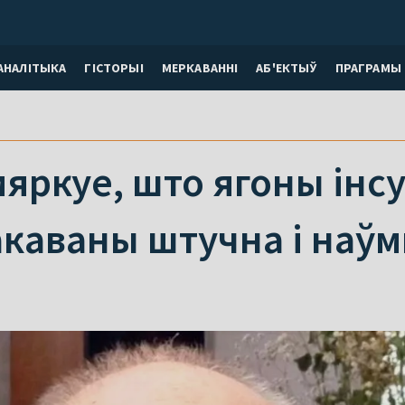
АНАЛІТЫКА
ГІСТОРЫІ
МЕРКАВАННI
АБ'ЕКТЫЎ
ПРАГРАМЫ
мяркуе, што ягоны інсу
акаваны штучна і наў