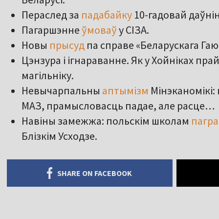
Пераслед за
падабайку
10-гадовай даўні
Пагаршэнне
ўмоваў
у СІЗА.
Новы
прысуд
па справе «Беларускага Гаю
Цэнзура і ігнараванне. Як у Хойніках пра
магільніку.
Невычарпальны
аптымізм
Мінэканомікі:
МАЗ, прамысловасць падае, але расце…
Навіны замежжа: польскім школам
пагр
Блізкім Усходзе.
SHARE ON FACEBOOK