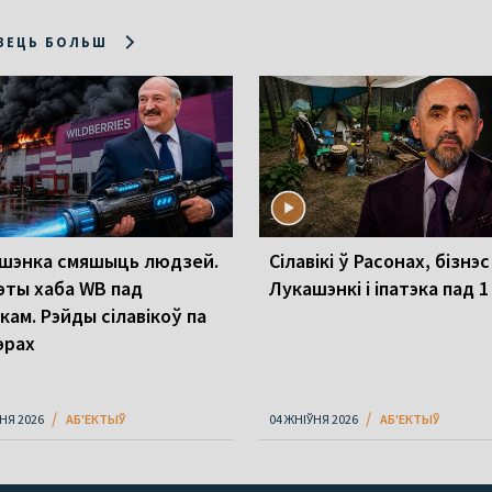
ЗЕЦЬ БОЛЬШ
шэнка смяшыць людзей.
Сілавікі ў Расонах, бізнэс
эты хаба WB пад
Лукашэнкі і іпатэка пад 
кам. Рэйды сілавікоў па
эрах
НЯ 2026
АБ'ЕКТЫЎ
04 ЖНІЎНЯ 2026
АБ'ЕКТЫЎ