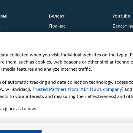
рыі
Белсат
Youtube
ы
Пра нас
Белсат n
Кантакты
Белсат Sh
ванні
Місія
Белсат Li
н
Каштоўнасці «Белсату»
Жэстачай
ata collected when you visit individual websites on the tvp.pl Por
Як нас глядзець
Belsat En
re them, such as cookies, web beacons or other similar technolog
Узнагароды
Biełsat PL
l media features and analyze Internet traffic.
Міжнародная супраца
Белсат N
Ціск з боку ўладаў
Белсат Hi
e of automatic tracking and data collection technology, access t
Беларусі
Белсат Mu
A. w likwidacji,
Trusted Partners from IAB* (1201 company)
and
Як нас падтрымаць
Белсат D
nts to your interests and measuring their effectiveness) and ot
Правілы выкарыстання
cji are as follows:
матэрыялаў
Інфармацыя аб
адпраўніку
Бяспека