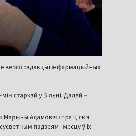
дле версіі рэдакцыі інфармацыйных
-міністаркай у Вільні. Далей –
 Марыны Адамовіч і пра ціск з
сусветным падзеям і месцу ў іх