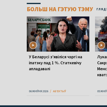
БОЛЬШ НА ГЭТУЮ ТЭМУ
ГЛЯД
У Беларусі з’явіліся чэргі на
Лука
іпатэку пад 1 %. Статкевічу
Сакр
апладавалі
Менс
кват
06 ЖНІЎНЯ 2026
АБ'ЕКТЫЎ
05 ЖНІЎ