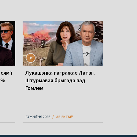
 сям'і
Лукашэнка пагражае Латвіі.
1 %
Штурмавая брыгада пад
Гомлем
03 ЖНІЎНЯ 2026
АБ'ЕКТЫЎ