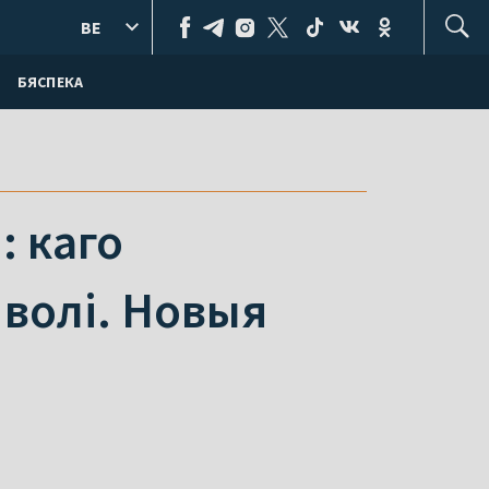
BE
БЯСПЕКА
: каго
волі. Новыя