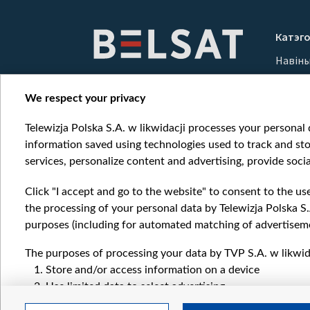
Катэго
Навін
Вайна
Мерка
We respect your privacy
Онлай
Telewizja Polska S.A. w likwidacji processes your personal d
information saved using technologies used to track and sto
services, personalize content and advertising, provide socia
Click "I accept and go to the website" to consent to the us
the processing of your personal data by Telewizja Polska S.
purposes (including for automated matching of advertiseme
The purposes of processing your data by TVP S.A. w likwida
Store and/or access information on a device
Use limited data to select advertising
Create profiles for personalised advertising