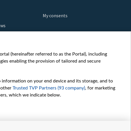
My consents
ews
orts
fe
шы мульт
tal (hereinafter referred to as the Portal), including
glish
ies enabling the provision of tailored and secure
ow
story
o information on your end device and its storage, and to
sic
 other
Trusted TVP Partners (93 company)
, for marketing
oc
hers, which we indicate below.