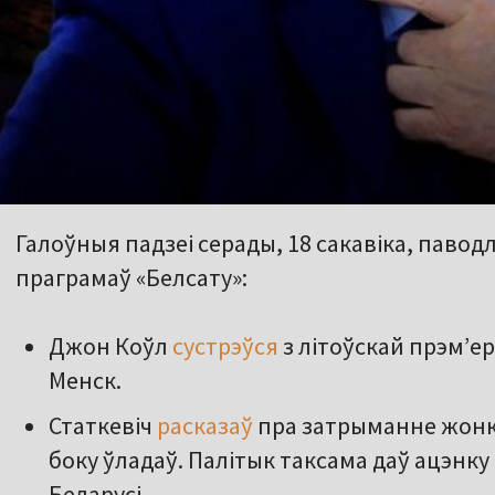
Галоўныя падзеі серады, 18 сакавіка, паво
праграмаў «Белсату»:
Джон Коўл
сустрэўся
з літоўскай прэм’ер
Менск.
Статкевіч
расказаў
пра затрыманне жонкі
боку ўладаў. Палітык таксама даў ацэнку 
Беларусі.