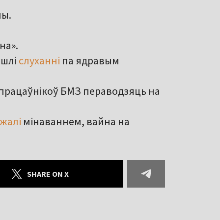
ны.
на».
йшлі
слуханні
па ядравым
 працаўнікоў БМЗ пераводзяць на
ажалі
мінаваннем, вайна на
SHARE ON X