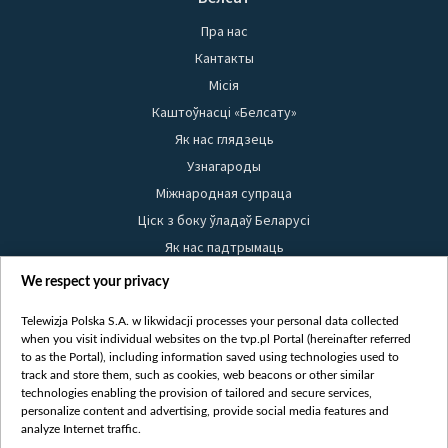
Пра нас
Кантакты
Місія
Каштоўнасці «Белсату»
Як нас глядзець
Узнагароды
Міжнародная супраца
Ціск з боку ўладаў Беларусі
Як нас падтрымаць
Правілы выкарыстання матэрыялаў
We respect your privacy
Інфармацыя аб адпраўніку
Telewizja Polska S.A. w likwidacji processes your personal data collected
Бяспека
when you visit individual websites on the tvp.pl Portal (hereinafter referred
Youtube
to as the Portal), including information saved using technologies used to
track and store them, such as cookies, web beacons or other similar
Белсат news
technologies enabling the provision of tailored and secure services,
personalize content and advertising, provide social media features and
Белсат Shorts
analyze Internet traffic.
Белсат Life