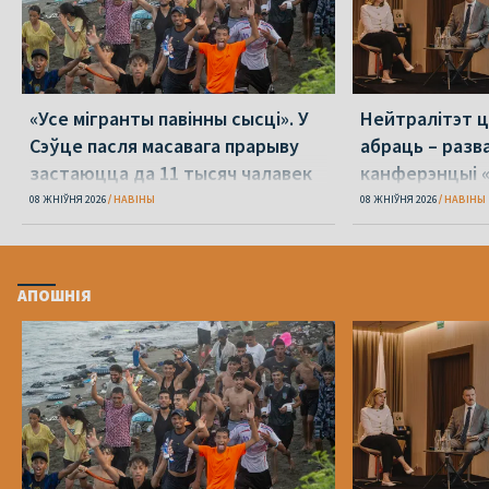
«Усе мігранты павінны сысці». У
Нейтралітэт ц
Сэўце пасля масавага прарыву
абраць – разв
застаюцца да 11 тысяч чалавек
канферэнцыі 
08 ЖНІЎНЯ 2026
НАВІНЫ
08 ЖНІЎНЯ 2026
НАВІНЫ
АПОШНІЯ