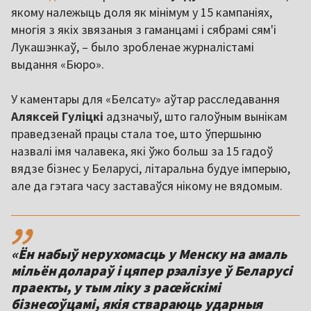
якому належыць доля як мінімум у 15 кампаніях,
многія з якіх звязаныя з гаманцамі і сябрамі сям'і
Лукашэнкаў, – было зробленае журналістамі
выдання «Бюро».
У каментары для «Белсату» аўтар расследавання
Аляксей Гуліцкі
адзначыў, што галоўным вынікам
праведзенай працы стала тое, што ўпершыню
назвалі імя чалавека, які ўжо больш за 15 гадоў
вядзе бізнес у Беларусі, літаральна будуе імперыю,
але да гэтага часу заставаўся нікому не вядомым.
,,
«Ён набыў нерухомасць у Менску на амаль
мільён долараў і цяпер рэалізуе ў Беларусі
праекты, у тым ліку з расейскімі
бізнесоўцамі, якія ствараюць ударныя