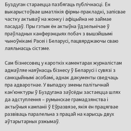
Буздуган стараецца пазбягаць публічнасці. Ён
выкарыстоўвае шматлікія фірмы-пракладкі, запісвае
частку актываў на жонку і афіцыйна не займае
пасадаў. Пры гэтым ён актыўна ўдзельнічае ў
праўладных канферэнцыях побач з вышэйшымі
чыноўнікамі Расеі і Беларусі, пацвярджаючы сваю
лаяльнасць сістэме.
Сам бізнесовец у кароткіх каментарах журналістам
адмаўляе наяўнасць бізнесу ў Беларусі і сувязі з
санкцыйнымі асобамі, аднак дакументы сведчаць
пра адваротнае. У выпадку змены палітычнай
кан'юнктуры ў Буздугана заўсёды застаецца шлях
да адступлення – румынскае грамадзянства і
актыўныя кампаніі ў Еўразвязе, якія ён працягвае
развіваць паралельна з працай на карысць двух
аўтарытарных рэжымаў.