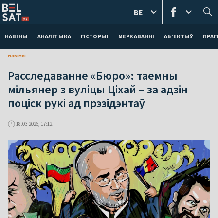
BE
НАВІНЫ
АНАЛІТЫКА
ГІСТОРЫІ
МЕРКАВАННI
АБ'ЕКТЫЎ
ПРАГ
навіны
Расследаванне «Бюро»: таемны
мільянер з вуліцы Ціхай – за адзін
поціск рукі ад прэзідэнтаў
18.03.2026, 17:12