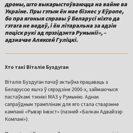
дроны, што выкарыстоўваюцца на вайне ва
Украіне. Пры гэтым ён мае бізнес у Еўропе,
бо пра ягоныя справы ў Беларусі ніхто да
гэтага не ведаў, і ён літаральна за адзін
поціск рукі ад прэзідэнта Румыніі», –
адзначае Аляксей Гуліцкі.
Хто такі Віталіе Буздуган
Віталіе Буздуган пачаў актыўна працаваць з
Беларуссю яшчэ ў сярэдзіне 2000-х, займаючыся
пастаўкамі тэхнікі МАЗ у Румынію. Аднак
сапраўдным трамплінам для яго стала стварэнне
кампаніі «Рывэр Інвэст» (пазней «Балкан Адвайзэр
Компані»).