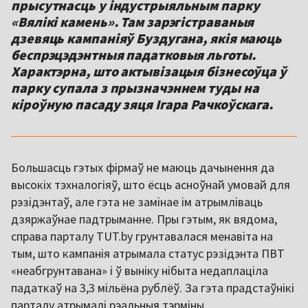
прысутнасць у індустрыяльным парку
«Вялікі камень». Там зарэгістраваныя
дзевяць кампаніяў Буздугана, якія маюць
беспрэцэдэнтныя падатковыя льготы.
Характэрна, што актывізацыя бізнесоўца ў
парку супала з прызначэннем туды на
кіроўную пасаду зяця Ігара Рачкоўскага.
Большасць гэтых фірмаў не маюць дачынення да
высокіх тэхналогіяў, што ёсць асноўнай умовай для
рэзідэнтаў, але гэта не замінае ім атрымліваць
дзяржаўнае падтрыманне. Пры гэтым, як вядома,
справа парталу TUT.by грунтавалася менавіта на
тым, што кампанія атрымала статус рэзідэнта ПВТ
«неабгрунтавана» і ў выніку нібыта недаплаціла
падаткаў на 3,3 мільёна рублёў. За гэта прадстаўнікі
парталу атрымалі рэальныя тэрміны.