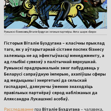
Румынскі бізнесовец Віталіе Буздуган і ягоныя партнёры. Фота: шарж «Бюро»
Гісторыя Віталіе Буздугана – класічны прыклад
таго, як у аўтарытарнай сістэме поспех бізнесу
залежыць не ад эфектыўнасці менеджменту, а
ад глыбіні сувязяў з палітычнай вярхушкай.
Румынскі прадпрымальнік змог пабудаваць у
Беларусі сапраўдную імперыю, ахапіўшы сферы
ад медыцыны і энергетыкі да сельскай
гаспадаркі, дзякуючы ўменню знаходзіць
правільных партнёраў сярод набліжаных да
Аляксандра Лукашэнкі асобаў.
Расследаванне
пра
Віталіе Буздугана
– чалавека,