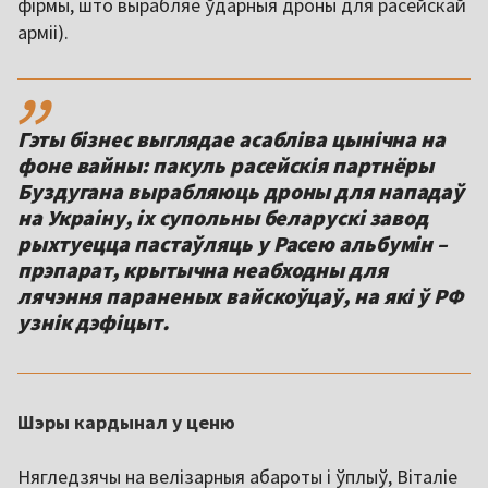
фірмы, што вырабляе ўдарныя дроны для расейскай
арміі).
,,
Гэты бізнес выглядае асабліва цынічна на
фоне вайны: пакуль расейскія партнёры
Буздугана вырабляюць дроны для нападаў
на Украіну, іх супольны беларускі завод
рыхтуецца пастаўляць у Расею альбумін –
прэпарат, крытычна неабходны для
лячэння параненых вайскоўцаў, на які ў РФ
узнік дэфіцыт.
Шэры кардынал у ценю
Нягледзячы на велізарныя абароты і ўплыў, Віталіе