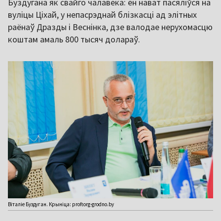
Буздугана як свайго чалавека: ён нават пасяліўся на
вуліцы Ціхай, у непасрэднай блізкасці ад элітных
раёнаў Дразды і Веснінка, дзе валодае нерухомасцю
коштам амаль 800 тысяч долараў.
Віталіе Буздуган. Крыніца: proftorg-grodno.by