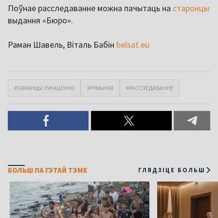
Поўнае расследаванне можна пачытаць на
старонцы
выдання «Бюро».
Раман Шавель, Віталь Бабін
belsat.eu
#ГАМАНЦЫ ЛУКАШЭНКІ
#РУМЫНІЯ
#РАССЛЕДАВАННЕ
БОЛЬШ ПА ГЭТАЙ ТЭМЕ
ГЛЯДЗІЦЕ БОЛЬШ