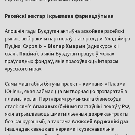
Расейскі вектар і крывавая фармацэўтыка
Апошнія гады Буздуган актыўна асвойвае расейскі
рынак, выбіраючы партнёраў з асяроддзя Уладзіміра
Пуціна. Сярод іх –
Віктар Хмарын
(аднакурснік і
сваяк
Пуціна
), з якім Буздуган працуе ў межах
праўладных фондаў, якія прасоўваюць інтарэсы
«русского міра».
Самы маштабны бягучы праект – кампанія «Плазма
Юніян», якая займаецца вытворчасцю прэпаратаў з
плазмы крыві. Партнёрамі румынскага бізнесоўца
сталі: сям'я
Апазавых
(буйныя пастаўнікі лекаў у РФ,
якія атрымліваюць шматмільённыя дзяржкантракты
без канкурэнцыі), а таксама
Аляксей Арджанікідзэ
(нашчадак савецкага наркама і сузаснавальнік