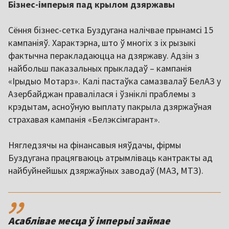
Бізнес-імперыя пад крылом дзяржавы
Сёння бізнес-сетка Буздугана налічвае прынамсі 15
кампаніяў. Характэрна, што ў многіх з іх рызыкі
фактычна перакладаюцца на дзяржаву. Адзін з
найбольш паказальных прыкладаў – кампанія
«Ірыдыо Мотарз». Калі пастаўка самазвалаў БелАЗ у
Азербайджан правалілася і ўзніклі праблемы з
крэдытам, асноўную выплату пакрыла дзяржаўная
страхавая кампанія «Белэксімгарант».
Нягледзячы на фінансавыя няўдачы, фірмы
Буздугана працягваюць атрымліваць кантракты ад
найбуйнейшых дзяржаўных заводаў (МАЗ, МТЗ).
,,
Асаблівае месца ў імперыі займае