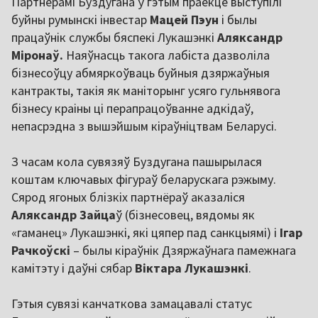
Партнёрамі Буздугана ў гэтым праекце выступілі
буйны румынскі інвестар
Мацей Пэун
і былы
працаўнік службы бяспекі Лукашэнкі
Аляксандр
Міронаў.
Наяўнасць такога лабіста дазволіла
бізнесоўцу абмяркоўваць буйныя дзяржаўныя
кантракты, такія як маніторынг усяго гульнявога
бізнесу краіны ці перапрацоўванне адкідаў,
непасрэдна з вышэйшым кіраўніцтвам Беларусі.
З часам кола сувязяў Буздугана пашырылася
коштам ключавых фігураў беларускага рэжыму.
Сярод ягоных блізкіх партнёраў аказаліся
Аляксандр Зайца
ў (бізнесовец, вядомы як
«гаманец» Лукашэнкі, які цяпер пад санкцыямі) і
Ігар
Рачкоўскі
– былы кіраўнік Дзяржаўнага памежнага
камітэту і даўні сябар
Віктара Лукашэнкі
.
Гэтыя сувязі канчаткова замацавалі статус