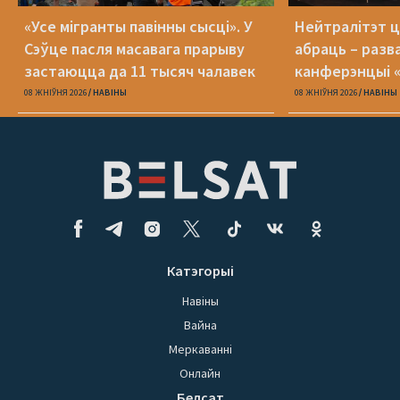
«Усе мігранты павінны сысці». У
Нейтралітэт ц
Сэўце пасля масавага прарыву
абраць – разв
застаюцца да 11 тысяч чалавек
канферэнцыі 
08 ЖНІЎНЯ 2026
НАВІНЫ
08 ЖНІЎНЯ 2026
НАВІНЫ
Катэгорыі
Навіны
Вайна
Меркаванні
Онлайн
Белсат