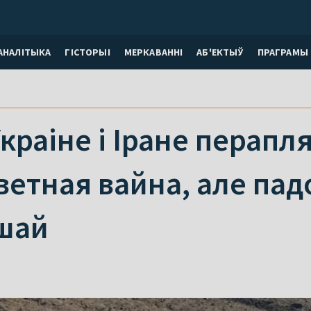
АНАЛІТЫКА
ГІСТОРЫІ
МЕРКАВАННI
АБ'ЕКТЫЎ
ПРАГРАМЫ
краіне і Іране перапля
ветная вайна, але па
шай