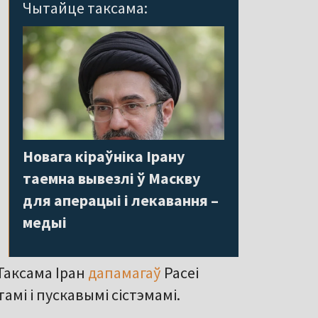
Чытайце таксама:
Новага кіраўніка Ірану
таемна вывезлі ў Маскву
для аперацыі і лекавання –
медыі
 Таксама Іран
дапамагаў
Расеі
амі і пускавымі сістэмамі.