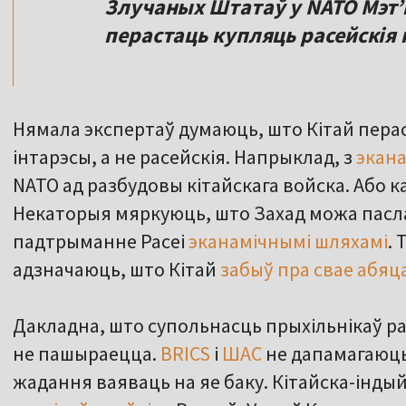
Злучаных Штатаў у NATO
Мэт’
перастаць купляць расейскія н
Нямала экспертаў думаюць, што Кітай пер
інтарэсы, а не расейскія. Напрыклад, з
экан
NATO ад разбудовы кітайскага войска. Або к
Некаторыя мяркуюць, што Захад можа паслаб
падтрыманне Расеі
эканамічнымі шляхамі
. 
адзначаюць, што Кітай
забыў пра свае абяц
Дакладна, што супольнасць прыхільнікаў р
не пашыраецца.
BRICS
і
ШАС
не дапамагаюць 
жадання ваяваць на яе баку. Кітайска-інды