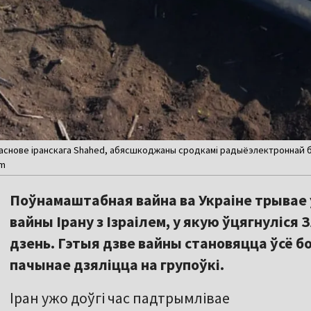
а аснове іранскага Shahed, абясшкоджаны сродкамі радыёэлектроннай ба
am
Поўнамаштабная вайна ва Украіне трывае 
вайны Ірану з Ізраілем, у якую ўцягнуліс
дзень. Гэтыя дзве вайны становяцца ўсё б
пачынае дзяліцца на групоўкі.
Іран ужо доўгі час падтрымлівае