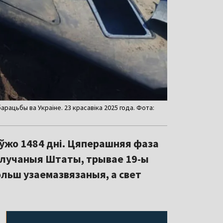
рацьбы ва Украіне. 23 красавіка 2025 года. Фота:
ўжо 1484 дні. Цяперашняя фаза
я Злучаныя Штаты, трывае 19-ы
ольш узаемазвязаныя, а свет