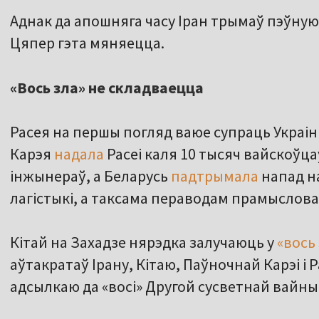
Аднак да апошняга часу Іран трымаў пэўную
Цяпер гэта мяняецца.
«Вось зла» не складваецца
Расея на першы погляд ваюе супраць Украін
Карэя
надала
Расеі каля 10 тысяч вайскоўца
інжынераў, а Беларусь
падтрымала
напад на
лагістыкі, а таксама пераводам прамысловас
Кітай на Захадзе нярэдка залучаюць у
«вось
аўтакратаў Ірану, Кітаю, Паўночнай Карэі і Ра
адсылкаю да «восі» Другой сусветнай вайны –