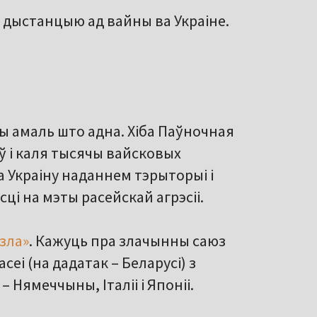
 дыстанцыю ад вайны ва Украіне.
ы амаль што адна. Хіба Паўночная
ў і каля тысячы вайсковых
 Украіну наданнем тэрыторыі і
ці на мэты расейскай агрэсіі.
 зла»
. Кажуць пра злачынны саюз
сеі (на дадатак – Беларусі) з
 Нямеччыны, Італіі і Японіі.