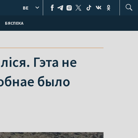
BE
БЯСПЕКА
ліся. Гэта не
добнае было