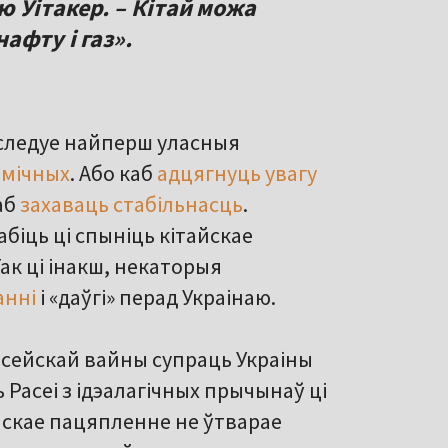
ю Ўітакер
. – Кітай можа
афту і газ».
аследуе найперш уласныя
амічных
. Або каб
адцягнуць увагу
аб
захаваць стабільнасць
.
іць ці спыніць кітайскае
Так ці інакш, некаторыя
анні
і «даўгі» перад Украінаю.
асейскай вайны супраць Украіны
Расеі з ідэалагічных прычынаў ці
йскае пацяпленне не ўтварае