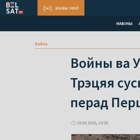
ЖЫВЫ ЭФІР
НАВІНЫ
Вайна
Войны ва У
Трэцяя сус
перад Пер
18.03.2026, 10:30