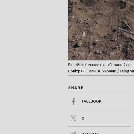
Расейскі беспілотнік «Герань-2» н
Повітряні Сили ЗС України / Telegr
SHARE
FACEBOOK
X