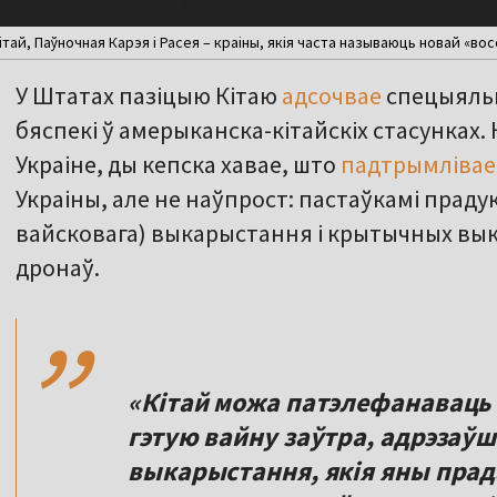
ітай, Паўночная Карэя і Расея – краіны, якія часта называюць новай «восс
У Штатах пазіцыю Кітаю
адсочвае
спецыяльна
бяспекі ў амерыканска-кітайскіх стасунках.
Украіне, ды кепска хавае, што
падтрымлівае
Украіны, але не наўпрост: пастаўкамі праду
вайсковага) выкарыстання і крытычных вык
,,
дронаў.
«Кітай можа патэлефанаваць
гэтую вайну заўтра, адрэзаўш
выкарыстання, якія яны прад