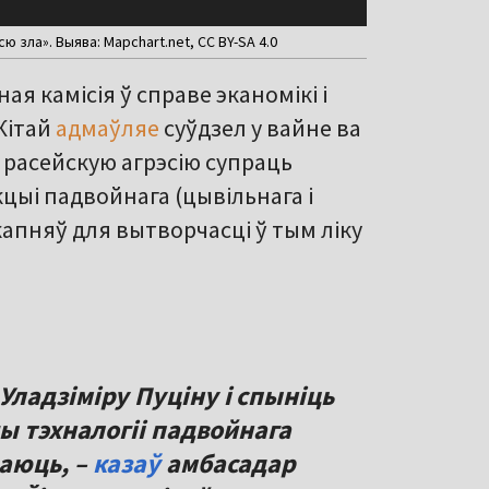
ю зла». Выява: Mapchart.net, CC BY-SA 4.0
я камісія ў справе эканомікі і
 Кітай
адмаўляе
суўдзел у вайне ва
расейскую агрэсію супраць
кцыі падвойнага (цывільнага і
апняў для вытворчасці ў тым ліку
Уладзіміру Пуціну
і спыніць
ы тэхналогіі падвойнага
аюць, –
казаў
амбасадар