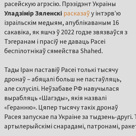
расейскую агрэсію. Прэзідэнт Украіны
Уладзімір Зяленскі
расказаў
у інтэрв’ю
ізраільскім медыям, апублікаваным 16
сакавіка, як яшчэ ў 2022 годзе звязваўся з
Тэгеранам і прасіў не даваць Расеі
беспілотнікаў сямейства Shahed.
Тады Іран паставіў Расеі толькі тысячу
дронаў – абяцалі больш не пастаўляць,
але схлусілі. Неўзабаве РФ навучылася
вырабляць «Шагэды», якія назвалі
«Геранню». Цяпер тысячу такіх дронаў
Расея запускае па Украіне за тыдзень-другі.
артылерыйскімі снарадамі, патронамі, ракет