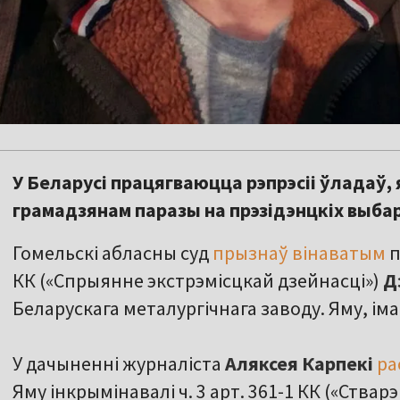
У Беларусі працягваюцца рэпрэсіі ўладаў,
грамадзянам паразы на прэзідэнцкіх выбар
Гомельскі абласны суд
прызнаў вінаватым
п
КК («Спрыянне экстрэмісцкай дзейнасці»)
Д
Беларускага металургічнага заводу. Яму, іма
У дачыненні журналіста
Аляксея Карпекі
ра
Яму інкрымінавалі ч. 3 арт. 361-1 КК («Ств