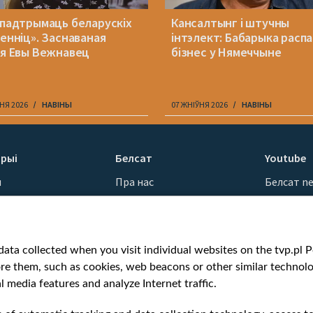
 падтрымаць беларускіх
Кансалтынг і штучны
менніц». Заснаваная
інтэлект: Бабарыка расп
ія Евы Вежнавец
бізнес у Нямеччыне
НЯ 2026
НАВІНЫ
07 ЖНІЎНЯ 2026
НАВІНЫ
рыі
Белсат
Youtube
ы
Пра нас
Белсат n
Кантакты
Белсат Sh
ванні
Місія
Белсат Li
н
Каштоўнасці «Белсату»
Жэстачай
ata collected when you visit individual websites on the tvp.pl Por
Як нас глядзець
Belsat En
re them, such as cookies, web beacons or other similar technolog
Узнагароды
Biełsat PL
l media features and analyze Internet traffic.
Міжнародная супраца
Белсат N
Ціск з боку ўладаў
Белсат Hi