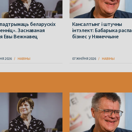
 падтрымаць беларускіх
Кансалтынг і штучны
менніц». Заснаваная
інтэлект: Бабарыка расп
ія Евы Вежнавец
бізнес у Нямеччыне
НЯ 2026
НАВІНЫ
07 ЖНІЎНЯ 2026
НАВІНЫ