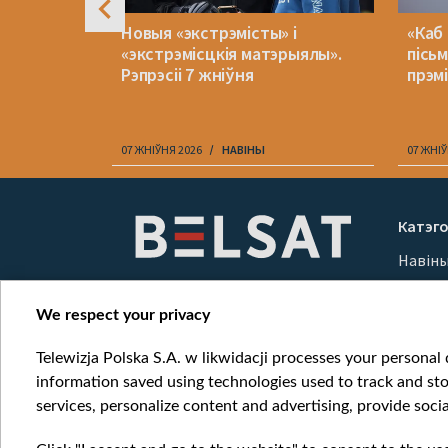
эйв у
Новыя «экстрэмісты» і
«Каб
 ўсё ж
«экстрэмісцкія матэрыялы».
пісь
ншым
Рэпрэсіі 7 жніўня
прэм
07 ЖНІЎНЯ 2026
НАВІНЫ
07 ЖНІЎ
Item
1
Катэго
of
Навін
10
Вайна
Мерка
We respect your privacy
Онлай
Telewizja Polska S.A. w likwidacji processes your personal d
information saved using technologies used to track and sto
services, personalize content and advertising, provide socia