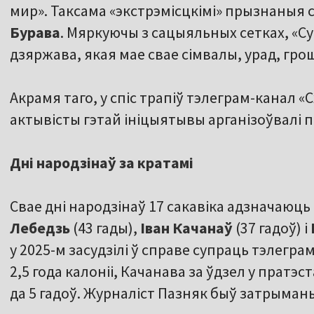
мир». Таксама «экстрэмісцкімі» прызнаныя 
Бурава
. Мяркуючы з сацыяльных сетках, «С
дзяржава, якая мае свае сімвалы, урад, грош
Акрамя таго, у спіс трапіў тэлеграм-канал 
актывісты гэтай ініцыятывы арганізоўвалі 
Дні народзінаў за кратамі
Свае дні народзінаў 17 сакавіка адзначаюць
Лебедзь
(43 гады),
Іван Качанаў
(37 гадоў) і
у 2025-м засудзілі ў справе супраць тэлегр
2,5 года калоніі, Качанава за ўдзел у пратэс
да 5 гадоў. Журналіст Пазняк быў затрыманы 