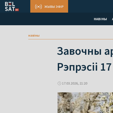
ЖЫВЫ ЭФІР
НАВІНЫ
навіны
Завочны ар
Рэпрэсіі 17
17.03.2026, 21:20