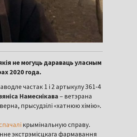
 якія не могуць дараваць уласным
ах 2020 года.
аводле частак 1 і 2 артыкулу 361‑4
зяніса Намеснікава
– ветэрана
верна, прысудзілі «хатнюю хімію».
спачалі
крымінальную справу.
арэнне экстрэмісцкага фармавання