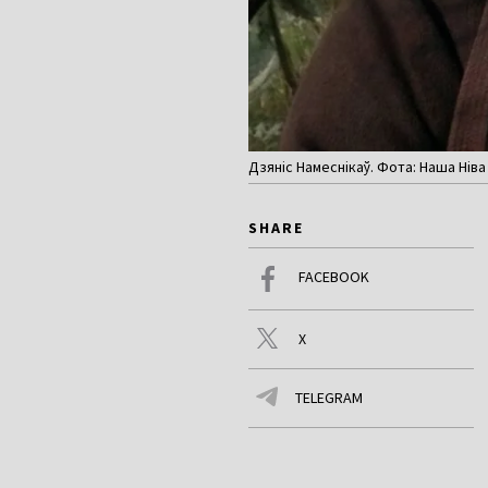
Дзяніс Намеснікаў. Фота: Наша Ніва
SHARE
FACEBOOK
X
TELEGRAM