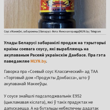
Соус з Макееўкі, забаронены ў Беларусі. Фота: Минская правда|MLYN.by / Telegram
Улады Беларусі забаранілі продаж на тэрыторыі
краіны соевага соусу, які вырабляюць на
акупаваным Расеяй украінскім Данбасе. Пра гэта
паведамляе
MLYN.by
.
Гаворка пра «Соевый соус Класс
и
ческ
и
й» ад ТАА
«Торговый дом «Продукты Донбасса», што ў
акупаванай Макееўцы.
У соусе знайшлі падсалоджвальнік Е952
(цыкламавая кіслата), які ў такіх прадуктах не
дапускаецца. А на бутэльцы небяспечны дадатак