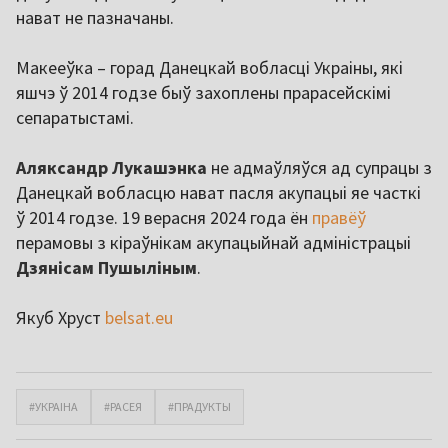
нават не пазначаны.
Макееўка – горад Данецкай вобласці Украіны, які
яшчэ ў 2014 годзе быў захоплены прарасейскімі
сепаратыстамі.
Аляксандр Лукашэнка
не адмаўляўся ад супрацы з
Данецкай вобласцю нават пасля акупацыі яе часткі
ў 2014 годзе. 19 верасня 2024 года ён
правёў
перамовы з кіраўнікам акупацыйнай адміністрацыі
Дзянісам Пушыліным
.
Якуб Хруст
belsat.eu
#УКРАІНА
#РАСЕЯ
#ПРАДУКТЫ