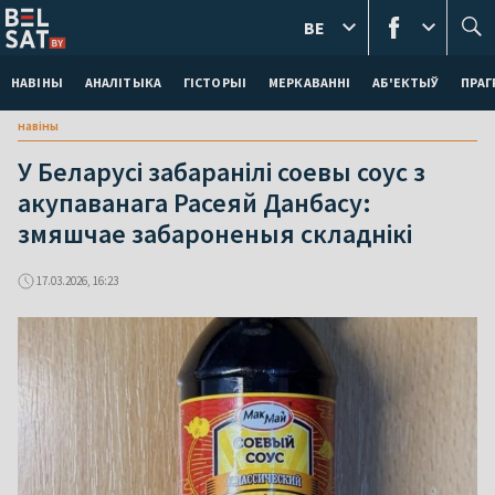
BE
НАВІНЫ
АНАЛІТЫКА
ГІСТОРЫІ
МЕРКАВАННI
АБ'ЕКТЫЎ
ПРАГ
навіны
У Беларусі забаранілі соевы соус з
акупаванага Расеяй Данбасу:
змяшчае забароненыя складнікі
17.03.2026, 16:23