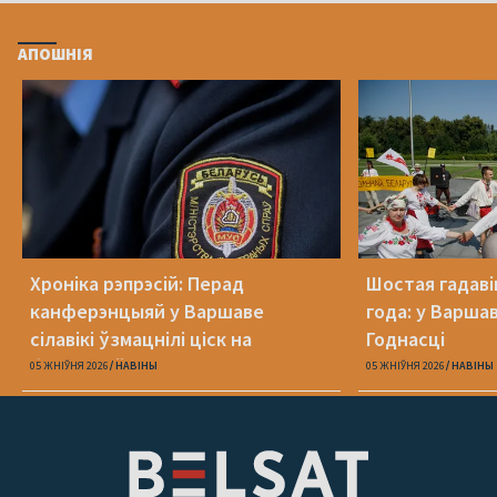
АПОШНІЯ
Хроніка рэпрэсій: Перад
Шостая гадаві
канферэнцыяй у Варшаве
года: у Варша
сілавікі ўзмацнілі ціск на
Годнасці
беларусаў
05 ЖНІЎНЯ 2026
НАВІНЫ
05 ЖНІЎНЯ 2026
НАВІНЫ