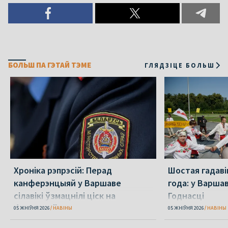
БОЛЬШ ПА ГЭТАЙ ТЭМЕ
ГЛЯДЗІЦЕ БОЛЬШ
Хроніка рэпрэсій: Перад
Шостая гадаві
канферэнцыяй у Варшаве
года: у Варша
сілавікі ўзмацнілі ціск на
Годнасці
беларусаў
05 ЖНІЎНЯ 2026
НАВІНЫ
05 ЖНІЎНЯ 2026
НАВІНЫ