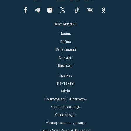
Катэгорыі
Навіны
Вайна
Меркаванні
Онлайн
Белсат
Пра нас
Кантакты
Місія
Каштоўнасці «Белсату»
Як нас глядзець
Узнагароды
Міжнародная супраца
Ціск з боку ўладаў Беларусі