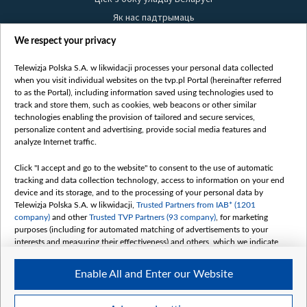
Як нас падтрымаць
Правілы выкарыстання матэрыялаў
We respect your privacy
Інфармацыя аб адпраўніку
Telewizja Polska S.A. w likwidacji processes your personal data collected
Бяспека
when you visit individual websites on the tvp.pl Portal (hereinafter referred
Youtube
to as the Portal), including information saved using technologies used to
track and store them, such as cookies, web beacons or other similar
Белсат news
technologies enabling the provision of tailored and secure services,
personalize content and advertising, provide social media features and
Белсат Shorts
analyze Internet traffic.
Белсат Life
Click "I accept and go to the website" to consent to the use of automatic
Жэстачайшы мульт
tracking and data collection technology, access to information on your end
Belsat English
device and its storage, and to the processing of your personal data by
Telewizja Polska S.A. w likwidacji,
Trusted Partners from IAB* (1201
Biełsat PL
company)
and other
Trusted TVP Partners (93 company)
, for marketing
Белсат Now
purposes (including for automated matching of advertisements to your
interests and measuring their effectiveness) and others, which we indicate
Белсат History
below.
Белсат Music
Enable All and Enter our Website
The purposes of processing your data by TVP S.A. w likwidacji are as
Белсат Doc
follows:
My consents
Store and/or access information on a device