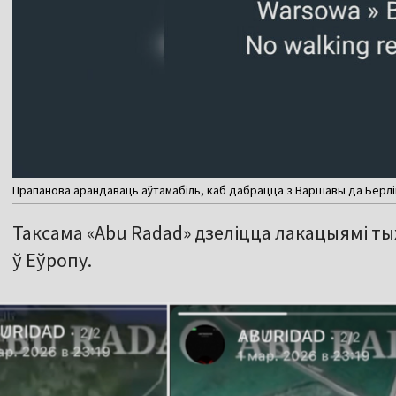
Прапанова арандаваць аўтамабіль, каб дабрацца з Варшавы да Берлін
Таксама «Abu Radad» дзеліцца лакацыямі тых
ў Еўропу.