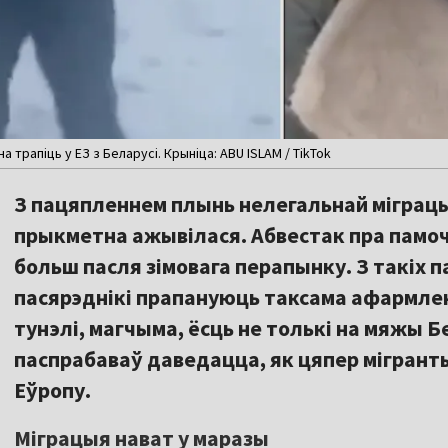
 трапіць у ЕЗ з Беларусі. Крыніца: ABU ISLAM / TikTok
З пацяпленнем плынь нелегальнай міграцыі
прыкметна ажывілася. Абвестак пра памочн
больш пасля зімовага перапынку. З такіх 
пасярэднікі прапануюць таксама афармленн
тунэлі, магчыма, ёсць не толькі на мяжы 
паспрабаваў даведацца, як цяпер мігрант
Еўропу.
Міграцыя нават у маразы