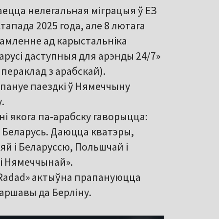
аецца нелегальная міграцыя ў ЕЗ
тапада 2025 года, але 8 лютага
едамленне ад карыстальніка
еларусі даступныя для арэнды 24/7»
пераклад з арабскай).
рапануе паездкі ў Нямеччыну
.
ні якога па-арабску гаворыцца:
 Беларусь. Даюцца кватэры,
яй і Беларуссю, Польшчай і
 і Нямеччынай».
u Radad» актыўна прапануюцца
Варшавы да Берліну.