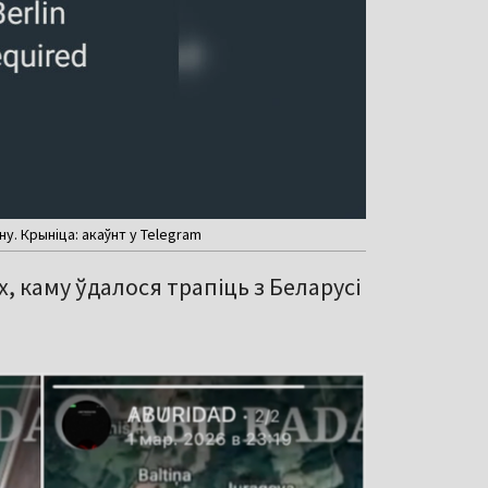
у. Крыніца: акаўнт у Telegram
, каму ўдалося трапіць з Беларусі