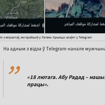
о з мігрантаў, які прайшоў у Латвію. Крыніца: акаўнт у Telegram
,,
На адным з відэа ў Telegram-канале мужчын
«18 лютага. Абу Радад – нашы
працы».