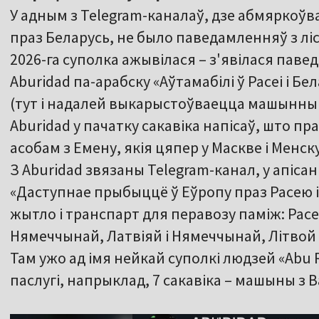
У адным з Telegram-каналаў, дзе абмяркоўв
праз Беларусь, не было паведамленняў з ліс
2026-га суполка ажывілася – з'явілася пав
Aburidad па-арабску «Аўтамабілі ў Расеі і Б
(тут і надалей выкарыстоўваецца машынны 
Aburidad у пачатку сакавіка напісаў, што п
асобам з Емену, якія цяпер у Маскве і Менску
З Aburidad звязаны Telegram-канал, у апісан
«Даступнае прыбыццё ў Еўропу праз Расею і
жытло і транспарт для перавозу паміж: Расе
Нямеччынай, Латвіяй і Нямеччынай, Літвой
Там ужо ад імя нейкай суполкі людзей «Ab
паслугі, напрыклад, 7 сакавіка – машыны з 