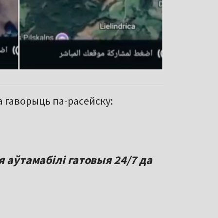
а гаворыць па-расейску:
я аўтамабілі гатовыя 24/7 да