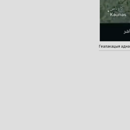
Геалакацыя аднаг