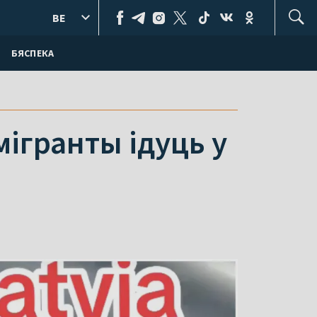
BE
БЯСПЕКА
мігранты ідуць у