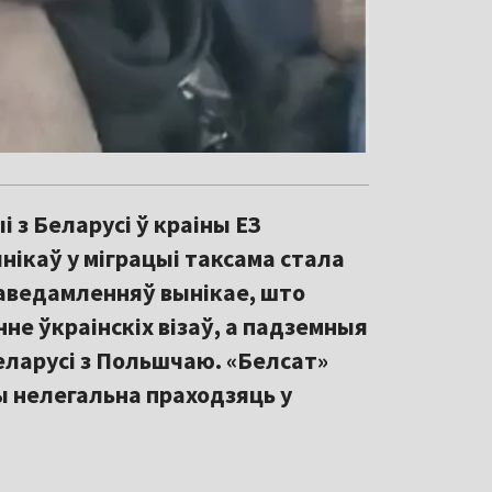
 з Беларусі ў краіны ЕЗ
ікаў у міграцыі таксама стала
паведамленняў вынікае, што
е ўкраінскіх візаў, а падземныя
Беларусі з Польшчаю. «Белсат»
ы нелегальна праходзяць у