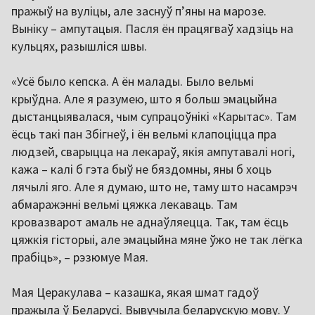
пражыў на вуліцы, але заснуў п’яны на марозе.
Выніку – ампутацыя. Пасля ён працягваў хадзіць на
кульцях, разышліся швы.
«Усё было кепска. А ён малады. Было вельмі
крыўдна. Але я разумею, што я больш эмацыйна
дыстанцыявалася, чым супрацоўнікі «Карытас». Там
ёсць такі пан Збігнеў, і ён вельмі клапоціцца пра
людзей, сварыцца на лекараў, якія ампутавалі ногі,
кажа – калі б гэта быў не бяздомны, яны б хоць
лячылі яго. Але я думаю, што не, таму што насамрэч
абмаражэнні вельмі цяжка лекаваць. Там
кровазварот амаль не аднаўляецца. Так, там ёсць
цяжкія гісторыі, але эмацыйна мяне ўжо не так лёгка
прабіць», – рэзюмуе Мая.
Мая Церакулава – казашка, якая шмат гадоў
пражыла ў Беларусі. Вывучыла беларускую мову. У