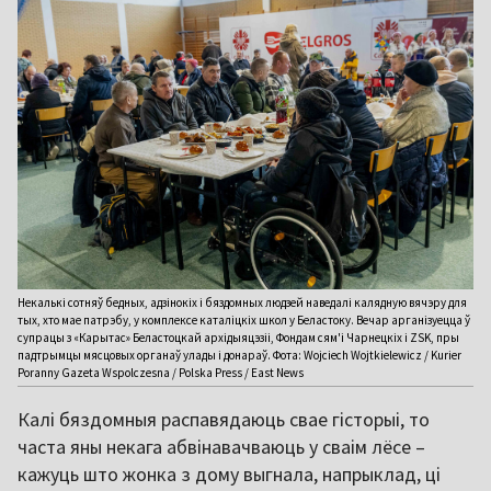
Некалькі сотняў бедных, адзінокіх і бяздомных людзей наведалі калядную вячэру для
тых, хто мае патрэбу, у комплексе каталіцкіх школ у Беластоку. Вечар арганізуецца ў
супрацы з «Карытас» Беластоцкай архідыяцэзіі, Фондам сям'і Чарнецкіх і ZSK, пры
падтрымцы мясцовых органаў улады і донараў. Фота: Wojciech Wojtkielewicz / Kurier
Poranny Gazeta Wspolczesna / Polska Press / East News
Калі бяздомныя распавядаюць свае гісторыі, то
часта яны некага абвінавачваюць у сваім лёсе –
кажуць што жонка з дому выгнала, напрыклад, ці