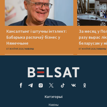
Кансалтынг і штучны інтэлект:
За месяц у По
Бабарыка распачаў бізнес у
разу вырас лі
Нямеччыне
беларусам у 
абароне
07 ЖНІЎНЯ 2026
НАВІНЫ
07 ЖНІЎНЯ 2026
НАВІНЫ
Катэгорыі
Навіны