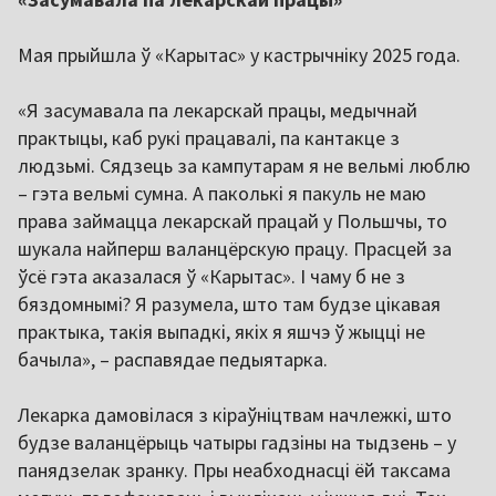
Мая прыйшла ў «Карытас» у кастрычніку 2025 года.
«Я засумавала па лекарскай працы, медычнай
практыцы, каб рукі працавалі, па кантакце з
людзьмі. Сядзець за кампутарам я не вельмі люблю
– гэта вельмі сумна. А паколькі я пакуль не маю
права займацца лекарскай працай у Польшчы, то
шукала найперш валанцёрскую працу. Прасцей за
ўсё гэта аказалася ў «Карытас». І чаму б не з
бяздомнымі? Я разумела, што там будзе цікавая
практыка, такія выпадкі, якіх я яшчэ ў жыцці не
бачыла», – распавядае педыятарка.
Лекарка дамовілася з кіраўніцтвам начлежкі, што
будзе валанцёрыць чатыры гадзіны на тыдзень – у
панядзелак зранку. Пры неабходнасці ёй таксама