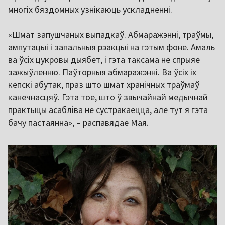
многіх бяздомных узнікаюць ускладненні.
«Шмат запушчаных выпадкаў. Абмаражэнні, траўмы,
ампутацыі і запальныя рэакцыі на гэтым фоне. Амаль
ва ўсіх цукровы дыябет, і гэта таксама не спрыяе
зажыўленню. Паўторныя абмаражэнні. Ва ўсіх іх
кепскі абутак, праз што шмат хранічных траўмаў
канечнасцяў. Гэта тое, што ў звычайнай медычнай
практыцы асабліва не сустракаецца, але тут я гэта
бачу пастаянна», – распавядае Мая.