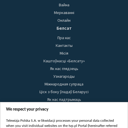
Вайна
Меркаванні
Онлайн
Белсат
Пра нас
Кантакты
Місія
Каштоўнасці «Белсату»
Як нас глядзець
Узнагароды
Міжнародная супраца
Ціск з боку ўладаў Беларусі
Як нас падтрымаць
Правілы выкарыстання матэрыялаў
We respect your privacy
Інфармацыя аб адпраўніку
Telewizja Polska S.A. w likwidacji processes your personal data collected
Бяспека
when you visit individual websites on the tvp.pl Portal (hereinafter referred