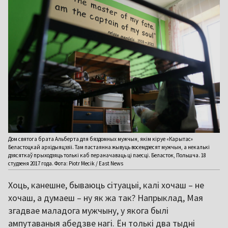
Дом святога брата Альберта для бяздомных мужчын, якім кіруе «Карытас»
Беластоцкай архідыяцэзіі. Там пастаянна жывуць восемдзесят мужчын, а некалькі
дзясяткаў прыходзяць толькі каб пераначаваць ці паесці. Беласток, Польшча. 18
студзеня 2017 года. Фота: Piotr Mecik / East News
Хоць, канешне, бываюць сітуацыі, калі хочаш – не
хочаш, а думаеш – ну як жа так? Напрыклад, Мая
згадвае маладога мужчыну, у якога былі
ампутаваныя абедзве нагі. Ён толькі два тыдні