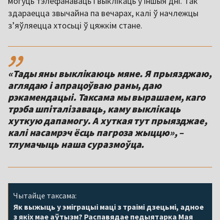
могуць тэлефанаваць і выклікаць у іншыя дні. Так
здараецца звычайна па вечарах, калі ў начлежцы
з’яўляецца хтосьці ў цяжкім стане.
,,
«Тады яны выклікаюць мяне. Я прыязджаю,
аглядаю і апрацоўваю раны, даю
рэкамендацыі. Таксама мы вырашаем, каго
трэба шпіталізаваць, каму выклікаць
хуткую дапамогу. А хуткая тут прыязджае,
калі насамрэч ёсць пагроза жыццю», –
тлумачыць наша суразмоўца.
Чытайце таксама:
Як выжыць у эміграцыі маці з траімі дзецьмі, адное
з якіх мае аўтызм? Распавядае педыятарка Мая