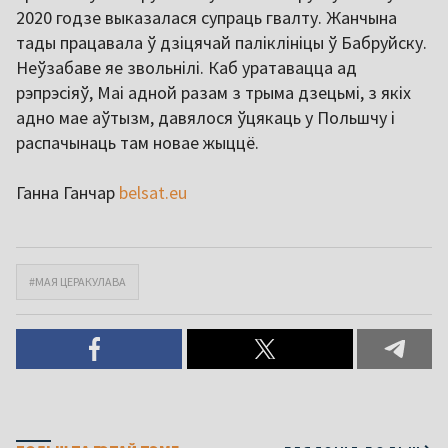
2020 годзе выказалася супраць гвалту. Жанчына
тады працавала ў дзіцячай паліклініцы ў Бабруйску.
Неўзабаве яе звольнілі. Каб уратавацца ад
рэпрэсіяў, Маі адной разам з трыма дзецьмі, з якіх
адно мае аўтызм, давялося ўцякаць у Польшчу і
распачынаць там новае жыццё.
Ганна Ганчар
belsat.eu
#МАЯ ЦЕРАКУЛАВА