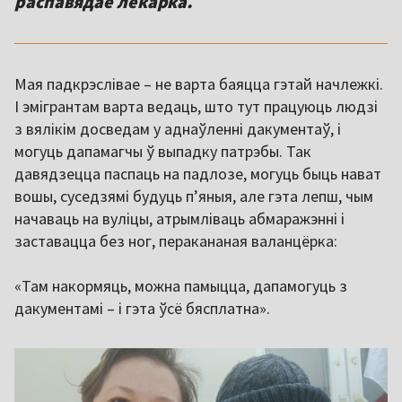
распавядае лекарка.
Мая падкрэслівае – не варта баяцца гэтай начлежкі.
І эмігрантам варта ведаць, што тут працуюць людзі
з вялікім досведам у аднаўленні дакументаў, і
могуць дапамагчы ў выпадку патрэбы. Так
давядзецца паспаць на падлозе, могуць быць нават
вошы, суседзямі будуць п’яныя, але гэта лепш, чым
начаваць на вуліцы, атрымліваць абмаражэнні і
заставацца без ног, перакананая валанцёрка:
«Там накормяць, можна памыцца, дапамогуць з
дакументамі – і гэта ўсё бясплатна».