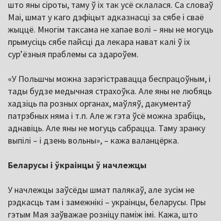
што яны сіроты, таму ў іх так усё склалася. Са словаў
Маі, шмат у каго дэфіцыт адказнасці за сябе і сваё
жыццё. Многім таксама не хапае волі – яны не могуць
прымусіць сябе пайсці да лекара нават калі ў іх
сур’ёзныя праблемы са здароўем.
«У Польшчы можна зарэгістравацца беспрацоўным, і
тады будзе медычная страхоўка. Але яны не любяць
хадзіць па розных органах, маўляў, дакументаў
патрэбных няма і т.п. Але ж гэта ўсё можна зрабіць,
аднавіць. Але яны не могуць сабрацца. Таму зранку
выпілі – і дзень вольны», – кажа валанцёрка.
Беларусы і ўкраінцы ў начлежцы
У начлежцы заўсёды шмат палякаў, але зусім не
рэдкасць там і замежнікі – украінцы, беларусы. Пры
гэтым Мая заўважае розніцу паміж імі. Кажа, што