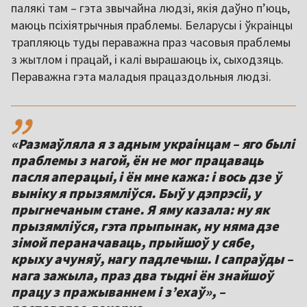
палякі там – гэта звычайна людзі, якія даўно п’юць,
маюць псіхіятрычныя праблемы. Беларусы і ўкраінцы
трапляюць туды пераважна праз часовыя праблемы
з жытлом і працай, і калі вырашаюць іх, сыходзяць.
Пераважна гэта маладыя працаздольныя людзі.
,,
«Размаўляла я з адным украінцам – яго былі
праблемы з нагой, ён не мог працаваць
пасля аперацыі, і ён мне кажа: і вось дзе ў
выніку я прызямліўся. Быў у дэпрэсіі, у
прыгнечаным стане. Я яму казала: ну як
прызямліўся, гэта прыпынак, ну няма дзе
зімой пераначаваць, прыйшоў у сябе,
крыху ачуняў, нагу падлечыш. І сапраўды –
нага зажыла, праз два тыдні ён знайшоў
працу з пражываннем і з’ехаў», –