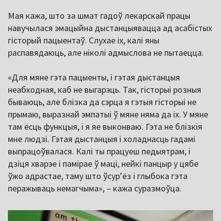
Мая кажа, што за шмат гадоў лекарскай працы
навучылася эмацыйна дыстанцыявацца ад асабістых
гісторый пацыентаў. Слухае іх, калі яны
распавядаюць, але ніколі адмыслова не пытаецца.
«Для мяне гэта пацыенты, і гэтая дыстанцыя
неабходная, каб не выгарэць. Так, гісторыі розныя
бываюць, але блізка да сэрца я гэтыя гісторыі не
прымаю, выразнай эмпатыі ў мяне няма да іх. У мяне
там ёсць функцыя, і я яе выконваю. Гэта не блізкія
мне людзі. Гэтая дыстанцыя і холаднасць гадамі
выпрацоўвалася. Калі ты працуеш педыятрам, і
дзіця хварэе і памірае ў маці, нейкі панцыр у цябе
ўжо адрастае, таму што ўсур’ёз і глыбока гэта
перажываць немагчыма», – кажа суразмоўца.