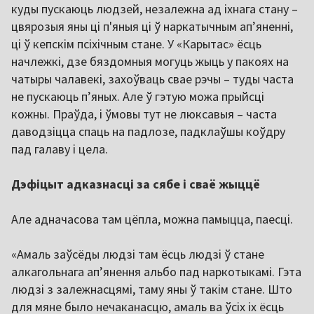
куды пускаюць людзей, незалежна ад іхнага стану –
цвярозыя яны ці п'яныя ці ў наркатычным ап’яненні,
ці ў кепскім псіхічным стане. У «Карытас» ёсць
начлежкі, дзе бяздомныя могуць жыць у пакоях на
чатыры чалавекі, захоўваць свае рэчы – туды часта
не пускаюць п’яных. Але ў гэтую можа прыйсці
кожны. Праўда, і ўмовы тут не люксавыя – часта
даводзіцца спаць на падлозе, падклаўшы коўдру
пад галаву і цела.
Дэфіцыт адказнасці за сябе і сваё жыццё
Але адначасова там цёпла, можна памыцца, паесці.
«Амаль заўсёды людзі там ёсць людзі ў стане
алкагольнага ап’янення альбо пад наркотыкамі. Гэта
людзі з залежнасцямі, таму яны ў такім стане. Што
для мяне было нечаканасцю, амаль ва ўсіх іх ёсць