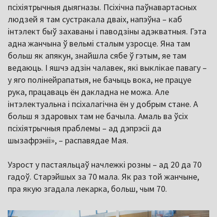
псіхіятрычныя дыягназы. Псіхічна паўнавартасных
людзей я там сустракала дваіх, напэўна – каб
інтэлект быў захаваны і паводзіны адэкватныя. Гэта
адна жанчына ў вельмі сталым узросце. Яна там
больш як апякун, знайшла сябе ў гэтым, яе там
ведаюць. І яшчэ адзін чалавек, які выклікае павагу –
у яго полінейрапатыя, не бачыць вока, не працуе
рука, працаваць ён дакладна не можа. Але
інтэлектуальна і псіхалагічна ён у добрым стане. А
больш я здаровых там не бачыла. Амаль ва ўсіх
псіхіятрычныя праблемы – ад дэпрэсіі да
шызафрэніі», – распавядае Мая.
Узрост у пастаяльцаў начлежкі розны – ад 20 да 70
гадоў. Старэйшых за 70 мала. Як раз той жанчыне,
пра якую згадала лекарка, больш, чым 70.