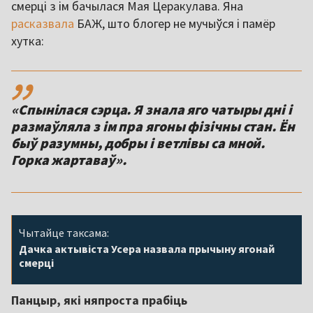
смерці з ім бачылася Мая Церакулава. Яна
расказвала
БАЖ, што блогер не мучыўся і памёр
хутка:
,,
«Спынілася сэрца. Я знала яго чатыры дні і
размаўляла з ім пра ягоны фізічны стан. Ён
быў разумны, добры і ветлівы са мной.
Горка жартаваў».
Чытайце таксама:
Дачка актывіста Усера назвала прычыну ягонай
смерці
Панцыр, які няпроста прабіць