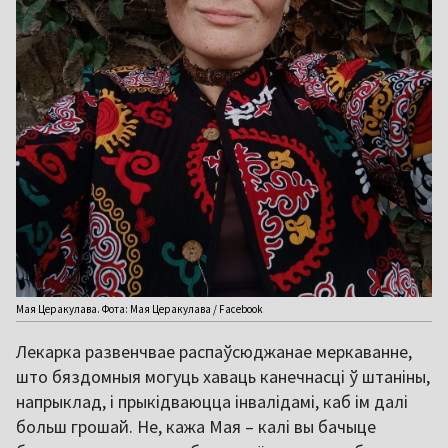
Мая Церакулава. Фота: Мая Церакулава / Facebook
Лекарка развенчвае распаўсюджанае меркаванне,
што бяздомныя могуць хаваць канечнасці ў штаніны,
напрыклад, і прыкідваюцца інвалідамі, каб ім далі
больш грошай. Не, кажа Мая – калі вы бачыце