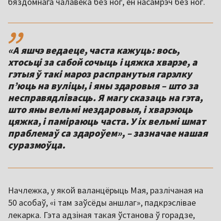
бяздомнага чалавека без ног, ён насамрэч без ног.
,,
«А яшчэ ведаеце, часта кажуць: вось,
хтосьці за сабой сочыць і цяжка хварэе, а
гэтыя ў такі мароз распранутыя гарэлку
п’юць на вуліцы, і яны здаровыя – што за
несправядлівасць. Я магу сказаць на гэта,
што яны вельмі нездаровыя, і хварэюць
цяжка, і паміраюць часта. У іх вельмі шмат
праблемаў са здароўем», – зазначае нашая
суразмоўца.
Начлежка, у якой валанцёрыць Мая, разлічаная на
50 асобаў, «і там заўсёды аншлаг», падкрэслівае
лекарка. Гэта адзіная такая ўстанова ў горадзе,