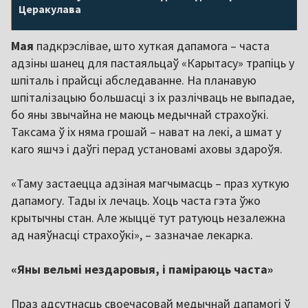
Церакулава
Мая
падкрэслівае, што хуткая дапамога – часта
адзіны шанец для пастаяльцаў «Карытасу» трапіць у
шпіталь і прайсці абследаванне. На планавую
шпіталізацыю большасці з іх разлічваць не выпадае,
бо яны звычайна не маюць медычнай страхоўкі.
Таксама ў іх няма грошай – нават на лекі, а шмат у
каго яшчэ і даўгі перад установамі аховы здароўя.
«Таму застаецца адзіная магчымасць – праз хуткую
дапамогу. Тады іх лечаць. Хоць часта гэта ўжо
крытычны стан. Але жыццё тут ратуюць незалежна
ад наяўнасці страхоўкі», – зазначае лекарка.
«Яны вельмі нездаровыя, і паміраюць часта»
Праз адсутнасць своечасовай медычнай дапамогі ў