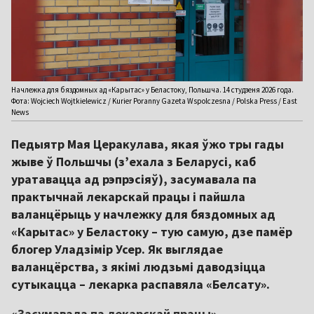
Начлежка для бяздомных ад «Карытас» у Беластоку, Польшча. 14 студзеня 2026 года.
Фота: Wojciech Wojtkielewicz / Kurier Poranny Gazeta Wspolczesna / Polska Press / East
News
Педыятр Мая Церакулава, якая ўжо тры гады
жыве ў Польшчы (з’ехала з Беларусі, каб
уратавацца ад рэпрэсіяў), засумавала па
практычнай лекарскай працы і пайшла
валанцёрыць у начлежку для бяздомных ад
«Карытас» у Беластоку – тую самую, дзе памёр
блогер Уладзімір Усер. Як выглядае
валанцёрства, з якімі людзьмі даводзіцца
сутыкацца – лекарка распавяла «Белсату».
«Засумавала па лекарскай працы»