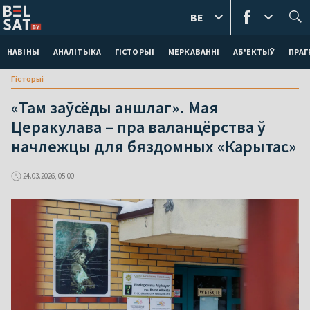
BE
НАВІНЫ
АНАЛІТЫКА
ГІСТОРЫІ
МЕРКАВАННI
АБ'ЕКТЫЎ
ПРАГ
Гісторыі
«Там заўсёды аншлаг». Мая
Церакулава – пра валанцёрства ў
начлежцы для бяздомных «Карытас»
24.03.2026, 05:00