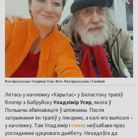
Мая Церакулава і Уладзімір Усер. Фота: Мая Церакулава / Facebook
Летась у начлежку «Карытас» у Беластоку трапіў
блогер з Бабруйску
Уладзімір Усер
, якога ў
Польшчы абвінавацілі ў шпіянажы. Пасля
затрымання ён трапіў у лякарню, а калі яго выпісалі –
у начлежку. Там Уладзімір і
памёр
неўзабаве праз
ускладненні цукровага дыябету. Незадоўга да