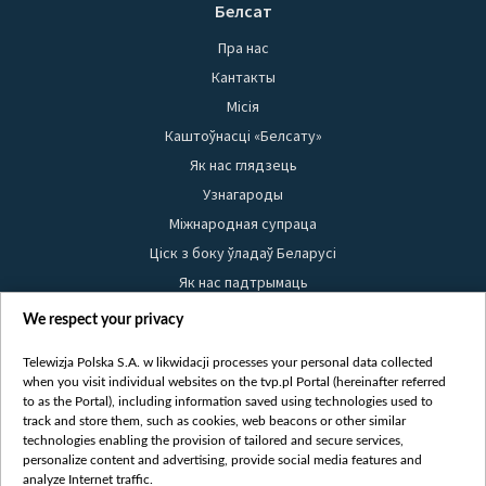
Белсат
Пра нас
Кантакты
Місія
Каштоўнасці «Белсату»
Як нас глядзець
Узнагароды
Міжнародная супраца
Ціск з боку ўладаў Беларусі
Як нас падтрымаць
Правілы выкарыстання матэрыялаў
We respect your privacy
Інфармацыя аб адпраўніку
Telewizja Polska S.A. w likwidacji processes your personal data collected
Бяспека
when you visit individual websites on the tvp.pl Portal (hereinafter referred
Youtube
to as the Portal), including information saved using technologies used to
track and store them, such as cookies, web beacons or other similar
Белсат news
technologies enabling the provision of tailored and secure services,
personalize content and advertising, provide social media features and
Белсат Shorts
analyze Internet traffic.