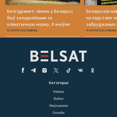
Белгідрамет: ліпень у Беларусі
Беларускія на
быў халаднейшым за
на падставе ча
кліматычную норму, 6 жніўня
забруджаных 
будзе +40°С
06 ЖНІЎНЯ 2026
НАВІНЫ
06 ЖНІЎНЯ 2026
НАВІНЫ
Катэгорыі
Навіны
Вайна
Меркаванні
Онлайн