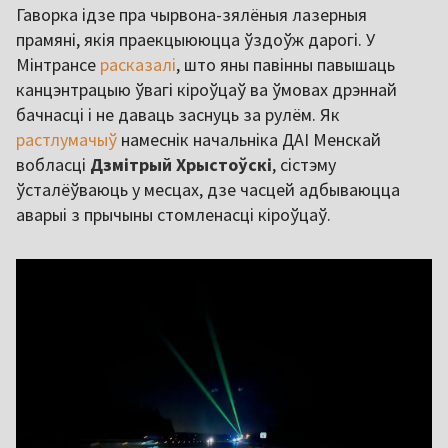
Гаворка ідзе пра чырвона-зялёныя лазерныя
прамяні, якія праекцыююцца ўздоўж дарогі. У
Мінтрансе
расказалі
, што яны павінны павышаць
канцэнтрацыю ўвагі кіроўцаў ва ўмовах дрэннай
бачнасці і не даваць заснуць за рулём. Як
растлумачыў
намеснік начальніка ДАІ Менскай
вобласці
Дзмітрый Хрыстоўскі
, сістэму
ўсталёўваюць у месцах, дзе часцей адбываюцца
аварыі з прычыны стомленасці кіроўцаў.