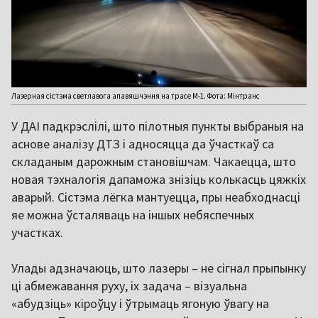
Лазерная сістэма светлавога апавяшчэння на трасе М-1. Фота: Мінтранс
У ДАІ падкрэслілі, што пілотныя пункты выбраныя на
аснове аналізу ДТЗ і адносяцца да ўчасткаў са
складаным дарожным становішчам. Чакаецца, што
новая тэхналогія дапаможа знізіць колькасць цяжкіх
аварый. Сістэма лёгка мантуецца, пры неабходнасці
яе можна ўсталяваць на іншых небяспечных
участках.
Улады адзначаюць, што лазеры – не сігнал прыпынку
ці абмежавання руху, іх задача – візуальна
«абудзіць» кіроўцу і ўтрымаць ягоную ўвагу на