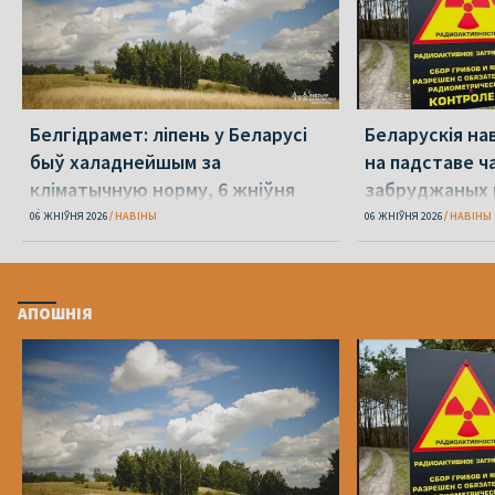
Белгідрамет: ліпень у Беларусі
Беларускія на
быў халаднейшым за
на падставе ча
кліматычную норму, 6 жніўня
забруджаных 
будзе +40°С
06 ЖНІЎНЯ 2026
НАВІНЫ
06 ЖНІЎНЯ 2026
НАВІНЫ
АПОШНІЯ