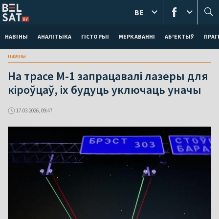
BE
НАВІНЫ
АНАЛІТЫКА
ГІСТОРЫІ
МЕРКАВАННI
АБ'ЕКТЫЎ
ПРАГ
навіны
На трасе М-1 запрацавалі лазеры для
кіроўцаў, іх будуць уключаць уначы
17.03.2026, 09:47