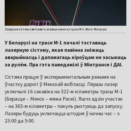
Лазерная сістэма светлавога апавяшчэння на трасе М-1. Фота: Мінтранс
У Беларусі на трасе М-1 пачалі тэставаць
лазерную сістэму, якая павінна зніжаць
аварыйнасць і дапамагаць кіроўцам не засынаць
за рулём. Пра гэта паведамілі ў Мінтрансе і ДАІ.
Сістэма працуе ў эксперыментальным рэжыме на
ўчастку дарогі ў Менскай вобласці. Першы лазер
уключылі 16 сакавіка на 322-м кіламетры трасы М-1
(Берасце – Менск – мяжа Расеі). Яшчэ адзін участак
– на 365-м кіламетры – пакуль рыхтуюць да запуску.
Лазеры будуць уключацца штодня ў начны час – з
23:00 да 5:00.