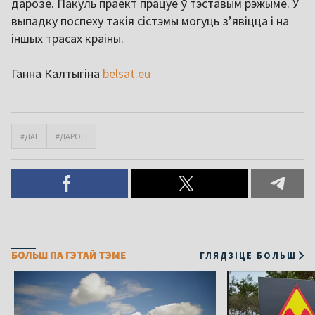
дарозе. Пакуль праект працуе ў тэставым рэжыме. У
выпадку поспеху такія сістэмы могуць зʼявіцца і на
іншых трасах краіны.
Ганна Калтыгіна
belsat.eu
#ДАІ
#ДАРОГІ
БОЛЬШ ПА ГЭТАЙ ТЭМЕ
ГЛЯДЗІЦЕ БОЛЬШ