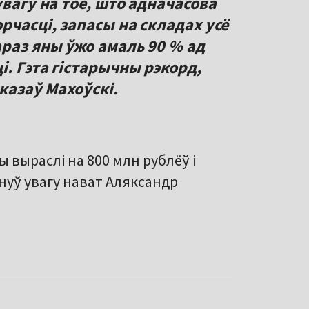
увагу на тое, што адначасова
рчасці, запасы на складах усё
раз яны ўжо амаль 90 % ад
. Гэта гістарычны рэкорд,
сказаў Махоўскі.
ы выраслі на 800 млн рублёў і
нуў увагу нават Аляксандр