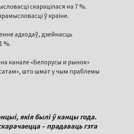
словасці скарацілася на 7 %.
прамысловасці ў краіне.
енне адходаў, дзейнасць
1 %.
 на канале «Белорусы и рынок»
лсатам», што шмат у чым праблемы
цыі, якія былі ў канцы года.
скарачаецца – прадаваць гэта