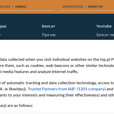
НЯ 2026
НАВІНЫ
06 ЖНІЎНЯ 2026
КАМЕНТАР
рыі
Белсат
Youtube
ы
Пра нас
Белсат n
Кантакты
Белсат Sh
ванні
Місія
Белсат Li
н
Каштоўнасці «Белсату»
Жэстачай
ata collected when you visit individual websites on the tvp.pl Por
Як нас глядзець
Belsat En
re them, such as cookies, web beacons or other similar technolog
Узнагароды
Biełsat PL
l media features and analyze Internet traffic.
Міжнародная супраца
Белсат N
Ціск з боку ўладаў
Белсат Hi
e of automatic tracking and data collection technology, access t
Беларусі
Белсат Mu
A. w likwidacji,
Trusted Partners from IAB* (1201 company)
and
Як нас падтрымаць
Белсат D
nts to your interests and measuring their effectiveness) and ot
Правілы выкарыстання
cji are as follows:
матэрыялаў
Інфармацыя аб