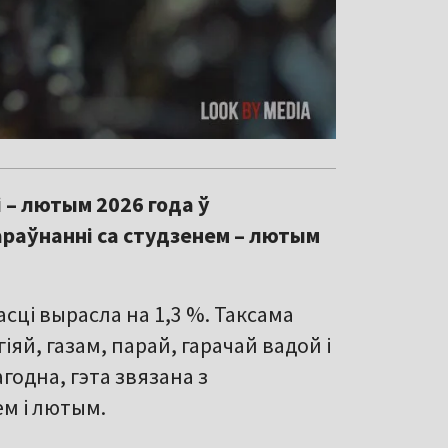
 – лютым 2026 года ў
параўнанні са студзенем – лютым
ці вырасла на 1,3 %. Таксама
іяй, газам, парай, гарачай вадой і
одна, гэта звязана з
м і лютым.