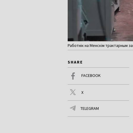
Работнік на Менскім трактарным з
SHARE
FACEBOOK
X
TELEGRAM