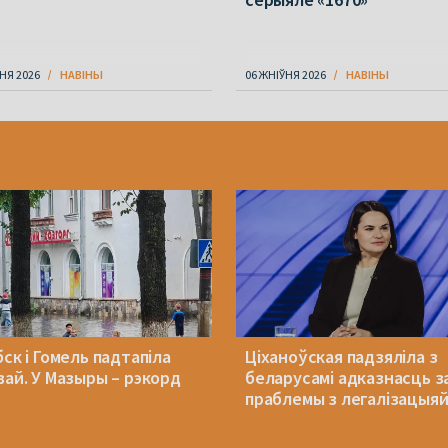
НЯ 2026
НАВІНЫ
06 ЖНІЎНЯ 2026
НАВІНЫ
ск і Гомель падтапіла
Ціханоўская падзяліла з
вай. У Мазыры – рэкорд
беларусамі адказнасць з
праблемы з легалізацыя