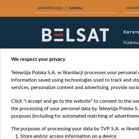
06 ЖНІЎНЯ 2026
НАВІНЫ
06 ЖНІЎ
Item
1
Катэго
of
Навін
10
Вайна
Мерка
We respect your privacy
Онлай
Telewizja Polska S.A. w likwidacji processes your personal d
information saved using technologies used to track and sto
services, personalize content and advertising, provide socia
Click "I accept and go to the website" to consent to the us
the processing of your personal data by Telewizja Polska S.
purposes (including for automated matching of advertiseme
The purposes of processing your data by TVP S.A. w likwida
Store and/or access information on a device