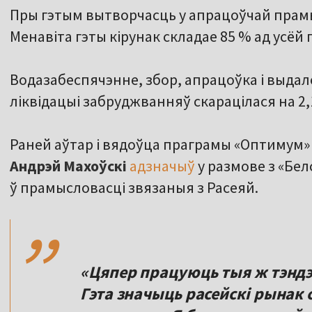
Пры гэтым вытворчасць у апрацоўчай прамы
Менавіта гэты кірунак складае 85 % ад усёй 
Водазабеспячэнне, збор, апрацоўка і выдал
ліквідацыі забруджванняў скарацілася на 2,
Раней аўтар і вядоўца праграмы «Оптимум»
Андрэй Махоўскі
адзначыў
у размове з «Бе
,,
ў прамысловасці звязаныя з Расеяй.
«Цяпер працуюць тыя ж тэндэн
Гэта значыць расейскі рынак 