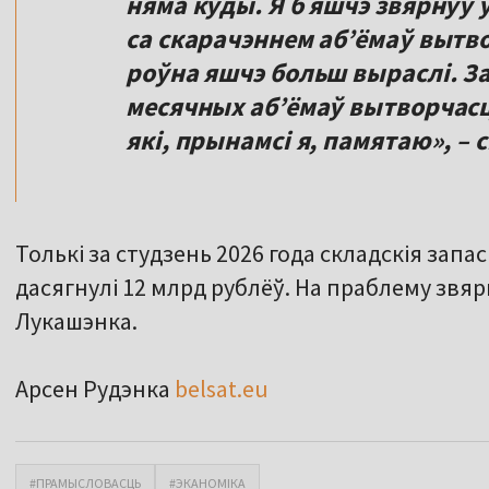
няма куды. Я б яшчэ звярнуў 
са скарачэннем абʼёмаў вытво
роўна яшчэ больш выраслі. За
месячных абʼёмаў вытворчасці
які, прынамсі я, памятаю», – 
Толькі за студзень 2026 года складскія запас
дасягнулі 12 млрд рублёў. На праблему звяр
Лукашэнка.
Арсен Рудэнка
belsat.eu
#ПРАМЫСЛОВАСЦЬ
#ЭКАНОМІКА