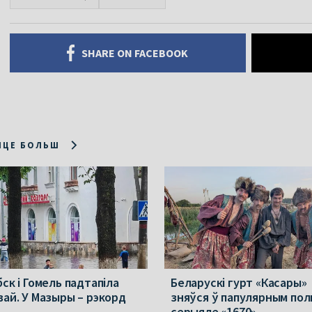
SHARE ON FACEBOOK
ІЦЕ БОЛЬШ
ск і Гомель падтапіла
Беларускі гурт «Касары»
вай. У Мазыры – рэкорд
зняўся ў папулярным пол
серыяле «1670»