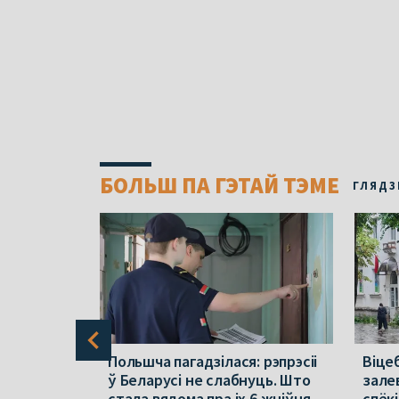
БОЛЬШ ПА ГЭТАЙ ТЭМЕ
ГЛЯДЗ
раўся ў
Польшча пагадзілася: рэпрэсіі
Віцеб
па зброю
ў Беларусі не слабнуць. Што
зале
стала вядома пра іх 6 жніўня
спёкі