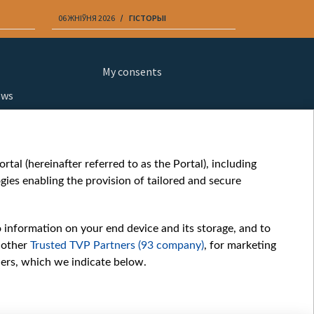
06 ЖНІЎНЯ 2026
ГІСТОРЫІ
06 ЖНІЎНЯ 202
My consents
ews
orts
fe
шы мульт
tal (hereinafter referred to as the Portal), including
glish
ies enabling the provision of tailored and secure
ow
story
o information on your end device and its storage, and to
sic
 other
Trusted TVP Partners (93 company)
, for marketing
oc
hers, which we indicate below.