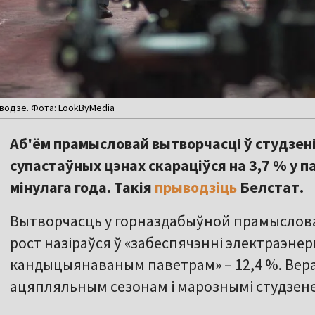
аводзе. Фота: LookByMedia
Аб'ём прамысловай вытворчасці ў студзені
супастаўных цэнах скараціўся на 3,7 % у 
мінулага года. Такія
прыводзіць
Белстат.
Вытворчасць у горназдабыўной прамысловас
рост назіраўся ў «забеспячэнні электраэнерг
кандыцыянаваным паветрам» – 12,4 %. Вераг
ацяпляльным сезонам і марознымі студзене