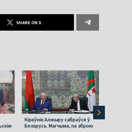
SHARE ON X
Кіраўнік Алжыру сабраўся ў
Польшча п
ьскім
Беларусь. Магчыма, па зброю
ў Беларус
стала вяд