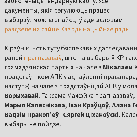
забяспечыць гендарную квоту. Усе
дакументы, якія рэгулююць працэс
выбараў, можна знайсці ў адмысловым
раздзеле на сайце Каардынацыйнае рады
.
Кіраўнік Інстытуту бяспекавых даследаван
раней
прагназаваў
, што на выбары ў КР та
грамадзянская партыя на чале з
Мікалаем 
прадстаўніком АПК у аднаўленні правапарад
наступ») на чале з прадстаўніцай АПК у мо
Ворыхавай
. Таксама Мажэйка прагназаваў,
Марыя Калеснікава
,
Іван Краўцоў
,
Алана 
Вадзім Пракоп’еў
і
Сяргей Ціханоўскі
. Кал
выбары не пойдзе.