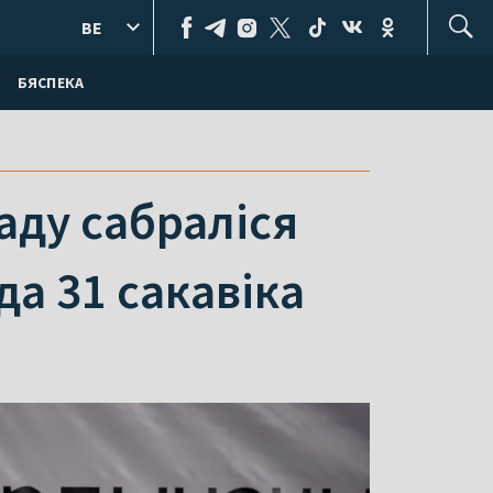
BE
БЯСПЕКА
ду сабраліся
да 31 сакавіка