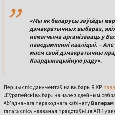
,,
«Мы як беларусы заўсёды мары
дэмакратычных выбарах, якія,
немагчыма арганізаваць у Бел
паведамленні кааліцыі. – Але
маем свой дэмакратычны прад
Каардынацыйную раду».
Першы спіс дакументаў на выбары ў КР
пада
«Еўрапейскі выбар» на чале з дзейным сябра
Аб’яднанага пераходнага кабінету
Валерам
гэтага спісу названая прадстаўніца АПК у э