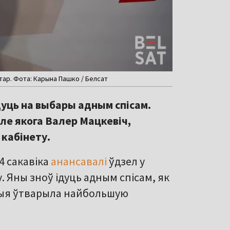
тар. Фота: Карына Пашко / Белсат
дуць на выбары адным спісам.
але якога Валер Мацкевіч,
 кабінету.
14 сакавіка
анансавалі
ўдзел у
 Яны зноў ідуць адным спісам, як
ліцыя ўтварыла найбольшую