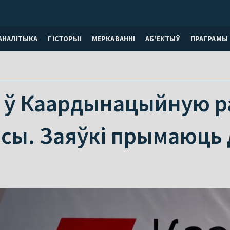
АНАЛІТЫКА
ГІСТОРЫІ
МЕРКАВАННI
АБ'ЕКТЫЎ
ПРАГРАМЫ
 ў Каардынацыйную ра
ісы. Заяўкі прымаюць 