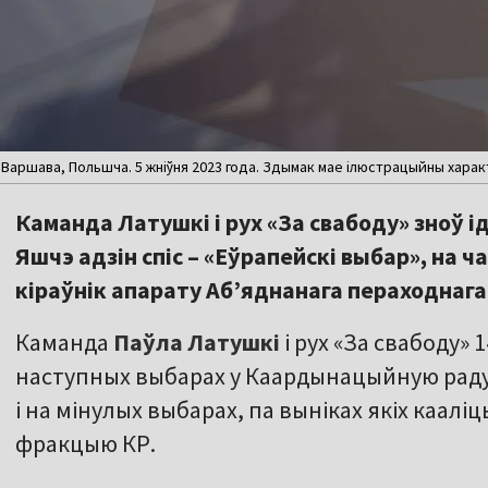
Варшава, Польшча. 5 жніўня 2023 года. Здымак мае ілюстрацыйны харак
Каманда Латушкі і рух «За свабоду» зноў і
Яшчэ адзін спіс – «Еўрапейскі выбар», на ч
кіраўнік апарату Аб’яднанага пераходнага
Каманда
Паўла Латушкі
і рух «За свабоду» 
наступных выбарах у Каардынацыйную раду.
і на мінулых выбарах, па выніках якіх каа
фракцыю КР.