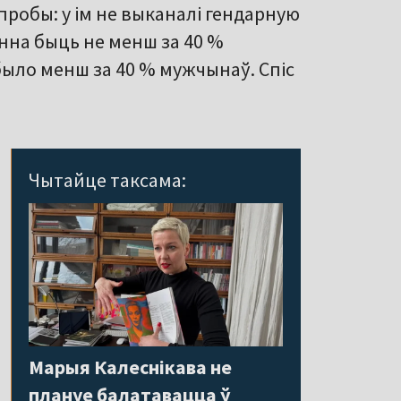
спробы: у ім не выканалі гендарную
інна быць не менш за 40 %
было менш за 40 % мужчынаў. Спіс
Чытайце таксама:
Марыя Калеснікава не
плануе балатавацца ў