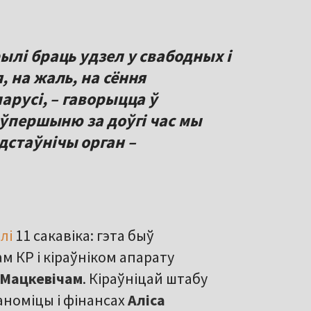
лі браць удзел у свабодных і
 на жаль, на сёння
арусі, – гаворыцца ў
 ўпершыню за доўгі час мы
стаўнічы орган –
лі
11 сакавіка: гэта быў
м КР і кіраўніком апарату
 Мацкевічам
. Кіраўніцай штабу
каноміцы і фінансах
Аліса