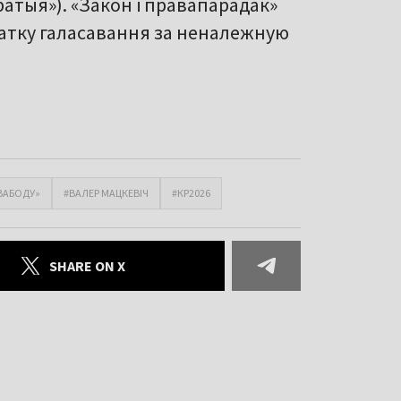
атыя»). «Закон і правапарадак»
чатку галасавання за неналежную
СВАБОДУ»
#ВАЛЕР МАЦКЕВІЧ
#КР2026
SHARE ON X