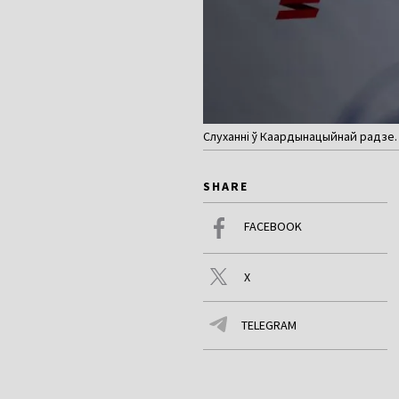
Слуханні ў Каардынацыйнай радзе. 
SHARE
FACEBOOK
X
TELEGRAM