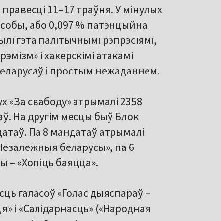
равесці 11–17 траўня. У мінулых
 асобы, або 0,097 % патэнцыйна
лі гэта палітычнымі рэпрэсіямі,
эмізм» і хакерскімі атакамі
беларусаў і простым нежаданнем.
ух «За свабоду» атрымалі 2358
ў. На другім месцы быў Блок
ндатаў. Па 8 мандатаў атрымалі
«Незалежныя беларусы», па 6
ы – «Хопіць баяцца».
сць галасоў «Голас дыяспараў –
я» і «Салідарнасць» («Народная