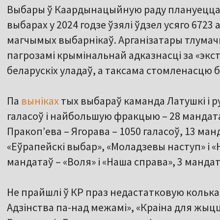
Выбары ў Каардынацыйную раду плануецца п
выбарах у 2024 годзе ўзялі ўдзел усяго 6723
магчымых выбарнікаў. Арганізатары тлумачы
пагрозамі крымінальнай адказнасці за «экстр
беларускіх уладаў, а таксама стомленасцю 
Па
выніках
тых выбараў каманда Латушкі і р
галасоў і найбольшую фракцыю – 28 мандата
Пракоп’ева – Ягорава – 1050 галасоў, 13 ма
«Еўрапейскі выбар», «Моладзевы наступ» і 
мандатаў – «Воля» і «Наша справа», 3 мандат
Не прайшлі ў КР праз недастатковую колька
Адзінства па-над межамі», «Краіна для жыцц