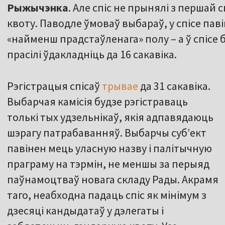
Рыжычэнка
. Але спіс не прынялі з першай 
квоту. Паводле ўмоваў выбараў, у спісе пав
«найменш прадстаўленага» полу – а ў спісе 
прасілі ўдакладніць да 16 сакавіка.
Рэгістрацыя спісаў
трывае
да 31 сакавіка.
Выбарчая камісія будзе рэгістраваць
толькі тых удзельнікаў, якія адпавядаюць
шэрагу патрабаванняў. Выбарчы суб’ект
павінен мець уласную назву і палітычную
праграму на тэрмін, не меншы за перыяд
паўнамоцтваў новага складу Рады. Акрамя
таго, неабходна падаць спіс як мінімум з
дзесяці кандыдатаў у дэлегаты і