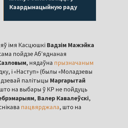
Каардынацыйную раду
няў імя Касцюшкі
Вадзім Мажэйка
ксама пойдзе Аб’яднаная
Казловым
, нядаўна
прызначаным
ку, і «Наступ» (былы «Моладзевы
ладзевай палітыцы
Маргарытай
 што на выбары ў КР не пойдуць
Гебрэмарыям
,
Валер Кавалеўскі
,
еснікава
пацвярджала
, што на