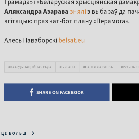
Грамада» і «Беларуская хрысціянская дэмакр
Аляксандра Азарава
знялі
з выбараў да па
агітацыю праз чат-бот плану «Перамога».
Алесь Наваборскі
belsat.eu
#КААРДЫНАЦЫЙНАЯ РАДА
#ВЫБАРЫ
#ПАВЕЛ ЛАТУШКА
#РУХ «ЗА 
SHARE ON FACEBOOK
ІЦЕ БОЛЬШ