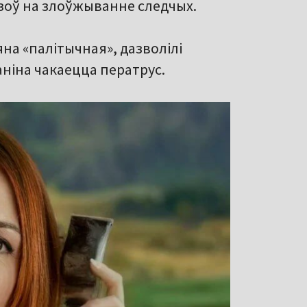
азоў на злоўжыванне следчых.
яна «палітычная», дазволілі
аніна чакаецца ператрус.