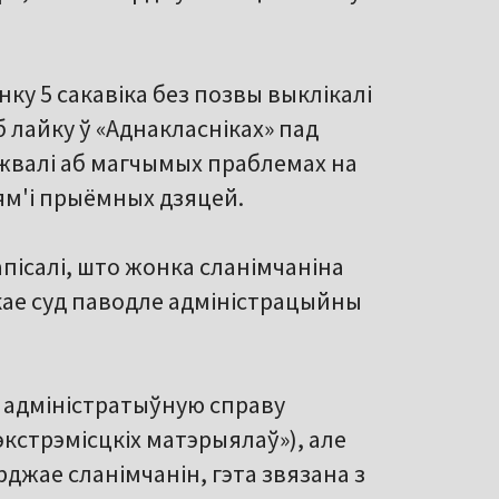
у 5 сакавіка без позвы выклікалі
б лайку ў «Аднакласніках» пад
джвалі аб магчымых праблемах на
ям'і прыёмных дзяцей.
пісалі, што жонка сланімчаніна
акае суд паводле адміністрацыйны
лі адміністратыўную справу
 экстрэмісцкіх матэрыялаў»), але
джае сланімчанін, гэта звязана з