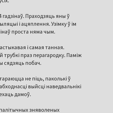
сіх.
 гадзінаў. Праходзяць яны ў
тыляцыі і ацяплення. Узімку ў ім
зінаў проста няма чым.
астыкавая і самая танная.
 трубкі праз перагародку. Паміж
ны сядзяць побач.
тараюцца не піць, паколькі ў
абходнасці выйсці наведвальнікі
ехаць дамоў.
 палітычных зняволеных