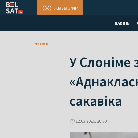
ЖЫВЫ ЭФІР
НАВІНЫ
навіны
У Слоніме 
«Аднакласн
сакавіка
12.03.2026, 20:50