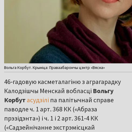
Вольга Корбут. Крыніца: Праваабарончы цэнтр «Вясна»
46‑гадовую касметалагіню з аграгарадку
Калодзішчы Менскай вобласці
Вольгу
Корбут
асудзілі
па палітычнай справе
паводле ч. 1 арт. 368 КК («Абраза
прэзідэнта») і ч. 1 і 2 арт. 361‑4 КК
(«Садзейнічанне экстрэмісцкай