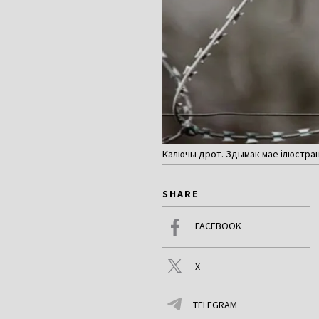
Калючы дрот. Здымак мае ілюстрац
SHARE
FACEBOOK
X
TELEGRAM