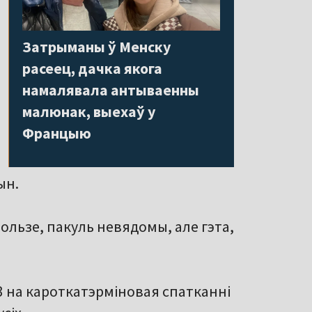
Затрыманы ў Менску
расеец, дачка якога
намалявала антываенны
малюнак, выехаў у
Францыю
ын.
льзе, пакуль невядомы, але гэта,
3 на кароткатэрміновая спатканні