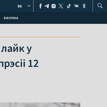
BE
БЯСПЕКА
 лайк у
рэсіі 12