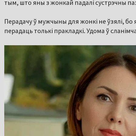
тым, што яны з жонкай падалі сустрэчны п
Перадачу ў мужчыны для жонкі не ўзялі, бо 
перадаць толькі пракладкі. Удома ў сланімч