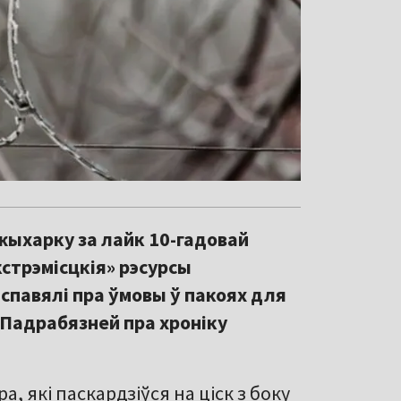
жыхарку за лайк 10-гадовай
экстрэмісцкія» рэсурсы
павялі пра ўмовы ў пакоях для
 Падрабязней пра хроніку
 які паскардзіўся на ціск з боку