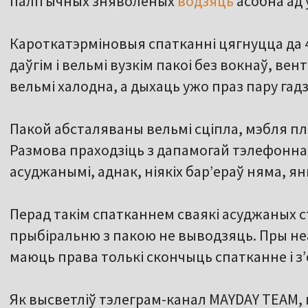
палітычных зняволеных
водзяць
асобна ад у
Кароткатэрміновыя спатканні цягнуцца да 4
даўгім і вельмі вузкім пакоі без вокнаў, вен
вельмі халодна, а дыхаць ужо праз пару гад
Пакой абсталяваны вельмі сціпла, мэбля пл
Размова праходзіць з дапамогай тэлефоннай
асуджанымі, аднак, ніякіх бар’ераў няма, я
Перад такім спатканнем сваякі асуджаных с
прыбіральню з пакою не выводзяць. Пры не
маюць права толькі скончыць спатканне і з’
Як высветліў тэлеграм-канал MAYDAY TEAM,