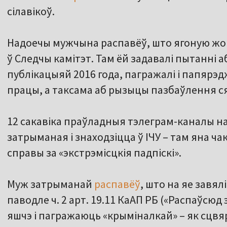
сілавікоў.
Надоечы мужчына распавёў, што ягоную жонк
ў Следчы камітэт. Там ёй задавалі пытанні а
публікацыяй 2016 года, пагражалі і папярэ
працы, а таксама аб рызыцы пазбаўлення с
12 сакавіка праўладныя тэлеграм-каналы на
затрыманая і знаходзіцца ў ІЧУ – там яна ч
справы за «экстрэмісцкія падпіскі».
Муж затрыманай
распавёў
, што на яе завя
паводле ч. 2 арт. 19.11 КаАП РБ («Распаўсюд
яшчэ і пагражаюць «крыміналкай» – як сцвяр