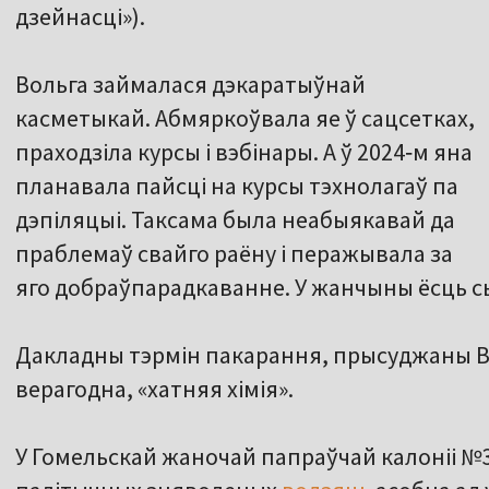
дзейнасці»).
Вольга займалася дэкаратыўнай
касметыкай. Абмяркоўвала яе ў сацсетках,
праходзіла курсы і вэбінары. А ў 2024‑м яна
планавала пайсці на курсы тэхнолагаў па
дэпіляцыі. Таксама была неабыякавай да
праблемаў свайго раёну і перажывала за
яго добраўпарадкаванне. У жанчыны ёсць с
Дакладны тэрмін пакарання, прысуджаны Во
верагодна, «хатняя хімія».
У Гомельскай жаночай папраўчай калоніі №