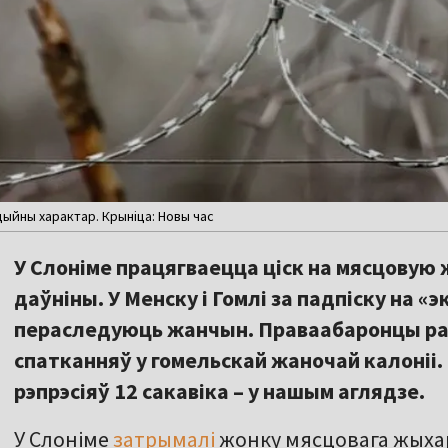
ыйны характар. Крыніца: Новы час
У Слоніме працягваецца ціск на мясцовую 
даўніны. У Менску і Гомлі за падпіску на «
пераследуюць жанчын. Праваабаронцы рас
спатканняў у гомельскай жаночай калоніі.
рэпрэсіяў 12 сакавіка – у нашым аглядзе.
У Слоніме
затрымалі
жонку мясцовага жыхара,