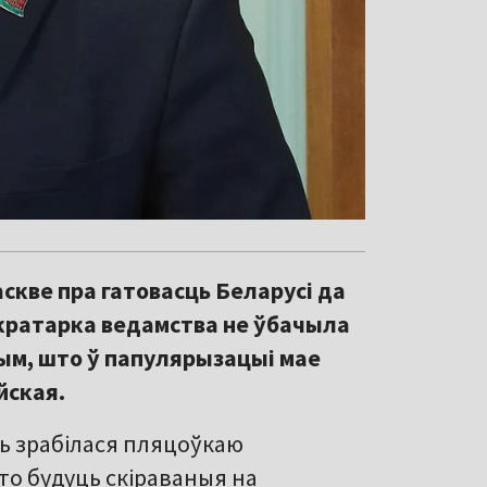
аскве пра гатовасць Беларусі да
кратарка ведамства не ўбачыла
 тым, што ў папулярызацыі мае
йская.
усь зрабілася пляцоўкаю
то будуць скіраваныя на