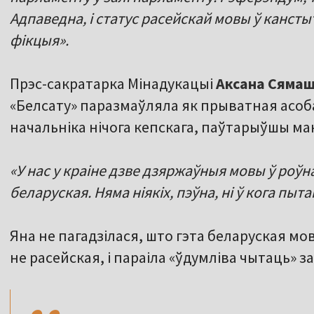
Адпаведна, і статус расейскай мовы ў канст
фікцыя».
Прэс-сакратарка Мінадукацыі
Аксана
Сямаш
«Белсату» паразмаўляла як прыватная асоба
начальніка нічога кепскага, паўтарыўшы ма
«У нас у краіне дзве дзяржаўныя мовы ў роўнай
беларуская. Няма ніякіх, пэўна, ні ў кога пыта
Яна не пагадзілася, што гэта беларуская мо
,,
не расейская, і параіла «ўдумліва чытаць» за