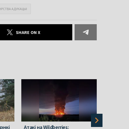
ЭРСТВА АДУКАЦЫІ
SHARE ON X
энкі
Атакі на Wildberries:
Ціханоўск