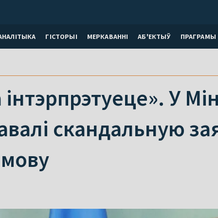
АНАЛІТЫКА
ГІСТОРЫІ
МЕРКАВАННI
АБ'ЕКТЫЎ
ПРАГРАМЫ
інтэрпрэтуеце». У Мі
валі скандальную зая
 мову