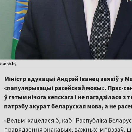
та: sb.by
Міністр адукацыі Андрэй Іванец заявіў у М
«папулярызацыі расейскай мовы». Прэс-са
ў гэтым нічога кепскага і не пагадзілася з
патрэбу акурат беларуская мова, а не расе
«Вельмі хацелася б, каб і Рэспубліка Белар
правядзення знакавых, важных імпрэзаў, ш