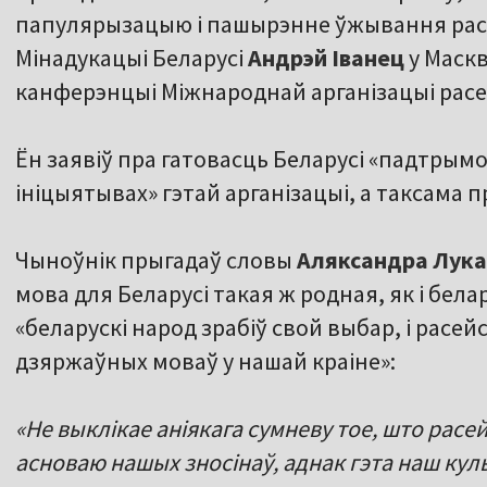
папулярызацыю і пашырэнне ўжывання рас
Мінадукацыі Беларусі
Андрэй
Іванец
у Маскв
канферэнцыі Міжнароднай арганізацыі рас
Ён заявіў пра гатовасць Беларусі «падтрымоў
ініцыятывах» гэтай арганізацыі, а таксама 
Чыноўнік прыгадаў словы
Аляксандра
Лука
мова для Беларусі такая ж родная, як і белар
«беларускі народ зрабіў свой выбар, і расе
дзяржаўных моваў у нашай краіне»:
«Не выклікае аніякага сумневу тое, што расе
асноваю нашых зносінаў, аднак гэта наш кул