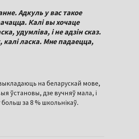
нне. Адкуль у вас такое
рачацца. Калі вы хочаце
ка, удумліва, і не адзін сказ.
, калі ласка. Мне падаецца,
 выкладаюць на беларускай мове,
ыя ўстановы, дзе вучняў мала, і
 больш за 8 % школьнікаў.