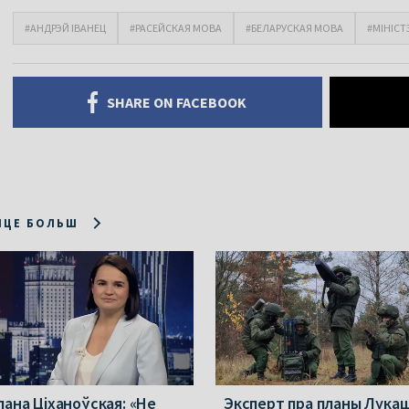
#АНДРЭЙ ІВАНЕЦ
#РАСЕЙСКАЯ МОВА
#БЕЛАРУСКАЯ МОВА
#МІНІСТ
SHARE ON FACEBOOK
ІЦЕ БОЛЬШ
лана Ціханоўская: «Не
Эксперт пра планы Лукаш