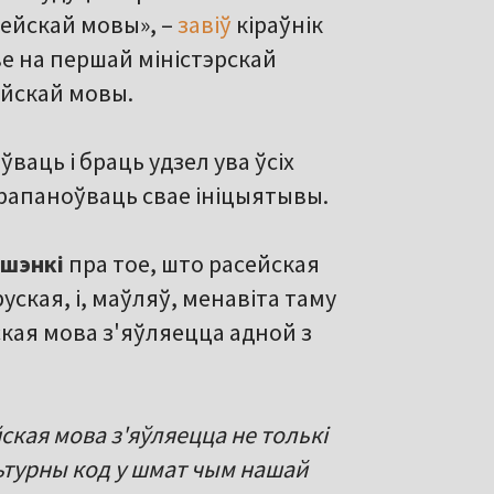
ейскай мовы», –
завіў
кіраўнік
е на першай міністэрскай
ейскай мовы.
ваць і браць удзел ува ўсіх
прапаноўваць свае ініцыятывы.
шэнкі
пра тое, што расейская
уская, і, маўляў, менавіта таму
йская мова з'яўляецца адной з
йская мова з'яўляецца не толькі
ьтурны код у шмат чым нашай