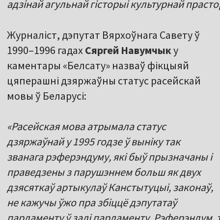
адзінай агульнай гісторыі культурнай прасто
Журналіст, дэпутат Вярхоўнага Савету ў
1990–1996 гадах
Сяргей
Навумчык
у
каментары «Белсату» назваў фікцыяй
цяперашні дзяржаўны статус расейскай
мовы ў Беларусі:
«Расейская мова атрымала статус
дзяржаўнай у 1995 годзе ў выніку так
званага рэферэндуму, які быў прызначаны і
праведзены з парушэннем больш як двух
дзясяткаў артыкулаў Канстытуцыі, законаў,
не кажучы ўжо пра збіццё дэпутатаў
парламенту ў залі парламенту. Рэферэндум, 