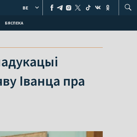
BE
БЯСПЕКА
надукацыі
ву Іванца пра