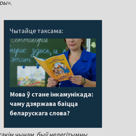
ры».
Чытайце таксама:
Мова ў стане інкамунікада:
чаму дзяржава баіцца
беларускага слова?
такім чынам, быў нелегітымны.