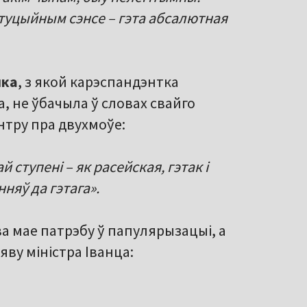
ытуцыйным сэнсе – гэта абсалютная
ка
, з якой карэспандэнтка
, не ўбачыла ў словах свайго
нтру пра двухмоўе:
 ступені – як расейская, гэтак і
нняў да гэтага».
ва мае патрэбу ў папулярызацыі, а
яву міністра Іванца: