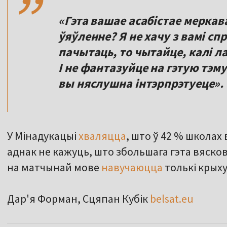
«Гэта вашае асабістае меркава
ўяўленне? Я не хачу з вамі сп
пачытаць, то чытайце, калі лас
І не фантазуйце на гэтую тэму
вы няслушна інтэрпрэтуеце».
У Мінадукацыі
хваляцца
, што ў 42 % школах
аднак не кажуць, што збольшага гэта вясков
на матчынай мове
навучаюцца
толькі крыху
Дар'я Форман, Сцяпан Кубік
belsat.eu