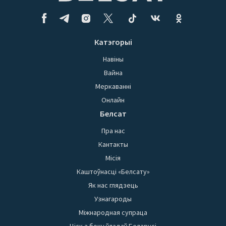
Катэгорыі
Навіны
Вайна
Меркаванні
Онлайн
Белсат
Пра нас
Кантакты
Місія
Каштоўнасці «Белсату»
Як нас глядзець
Узнагароды
Міжнародная супраца