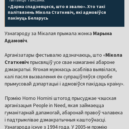
«Дарма спадзеяцеся, што я звалю». Хто такі
палітвязень Мікола Статкевіч, які адмовіўся
пакінуць Беларусь
Узнагароду за Мікалая прымала жонка
Марына
Адамовіч
.
Арганізатары фестывалю адзначаюць, што «
Мікола
Статкевіч
прысвяціў усе свае намаганні абароне
дэмакратыі. Ягоная мужнасць асабліва выявілася,
калі пасля вызвалення ён супраціўляўся спробе
прымусовай дэпартацыі і адмовіўся пакідаць краіну».
Прэмію Homo Homini штогод прысуджае чэшская
арганізацыя People in Need, якая займаецца
гуманітарнай дапамогай, абаронай правоў чалавека
і падтрымлівае дэмакратычныя каштоўнасці.
Узнагарода існуе з 1994 года. У 2005-м прэмію