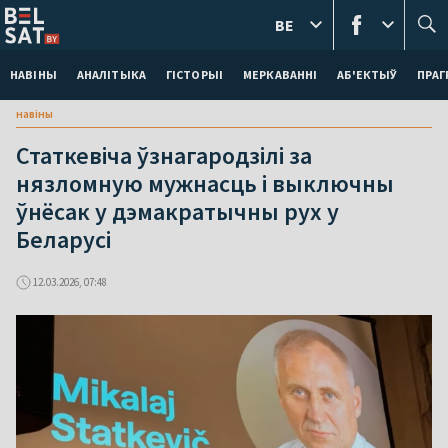
BE
НАВІНЫ
АНАЛІТЫКА
ГІСТОРЫІ
МЕРКАВАННI
АБ'ЕКТЫЎ
ПРАГ
навіны
Статкевіча ўзнагародзілі за
нязломную мужнасць і выключны
ўнёсак у дэмакратычны рух у
Беларусі
12.03.2026, 07:48