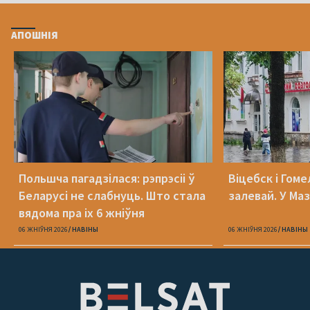
АПОШНІЯ
Польшча пагадзілася: рэпрэсіі ў
Віцебск і Гоме
Беларусі не слабнуць. Што стала
залевай. У Ма
вядома пра іх 6 жніўня
06 ЖНІЎНЯ 2026
НАВІНЫ
06 ЖНІЎНЯ 2026
НАВІНЫ