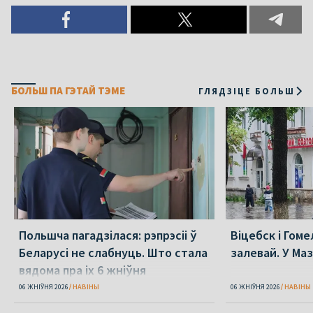
БОЛЬШ ПА ГЭТАЙ ТЭМЕ
ГЛЯДЗІЦЕ БОЛЬШ
Польшча пагадзілася: рэпрэсіі ў
Віцебск і Гоме
Беларусі не слабнуць. Што стала
залевай. У Ма
вядома пра іх 6 жніўня
06 ЖНІЎНЯ 2026
НАВІНЫ
06 ЖНІЎНЯ 2026
НАВІНЫ