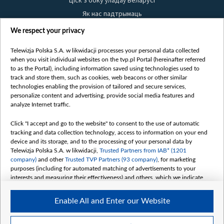
Ціск з боку ўладаў Беларусі
Як нас падтрымаць
Правілы выкарыстання матэрыялаў
We respect your privacy
Інфармацыя аб адпраўніку
Telewizja Polska S.A. w likwidacji processes your personal data collected
Бяспека
when you visit individual websites on the tvp.pl Portal (hereinafter referred
Youtube
to as the Portal), including information saved using technologies used to
track and store them, such as cookies, web beacons or other similar
Белсат news
technologies enabling the provision of tailored and secure services,
personalize content and advertising, provide social media features and
Белсат Shorts
analyze Internet traffic.
Белсат Life
Click "I accept and go to the website" to consent to the use of automatic
Жэстачайшы мульт
tracking and data collection technology, access to information on your end
Belsat English
device and its storage, and to the processing of your personal data by
Telewizja Polska S.A. w likwidacji,
Trusted Partners from IAB* (1201
Biełsat PL
company)
and other
Trusted TVP Partners (93 company)
, for marketing
Белсат Now
purposes (including for automated matching of advertisements to your
interests and measuring their effectiveness) and others, which we indicate
Белсат History
below.
Белсат Music
Enable All and Enter our Website
The purposes of processing your data by TVP S.A. w likwidacji are as
Белсат Doc
follows:
My consents
Store and/or access information on a device