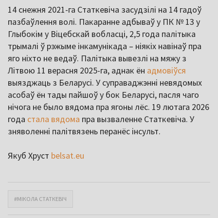
14 снежня 2021-га Статкевіча засудзілі на 14 гадоў
пазбаўлення волі. Пакаранне адбываў у ПК № 13 у
Глыбокім у Віцебскай вобласці, 2,5 года палітыка
трымалі ў рэжыме інкамунікада – ніякіх навінаў пра
яго ніхто не ведаў. Палітыка вывезлі на мяжу з
Літвою 11 верасня 2025-га, аднак ён
адмовіўся
выязджаць з Беларусі. У суправаджэнні невядомых
асобаў ён тады пайшоў у бок Беларусі, пасля чаго
нічога не было вядома пра ягоны лёс. 19 лютага 2026
года
стала вядома
пра вызваленне Статкевіча. У
зняволенні палітвязень перанёс інсульт.
Якуб Хруст
belsat.eu
#МІКОЛА СТАТКЕВІЧ