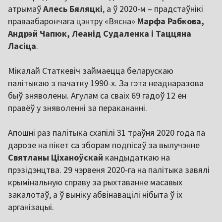
атрымаў
Алесь Бяляцкі
, а ў 2020-м – прадстаўнікі
праваабарончага цэнтру «Вясна»
Марфа Рабкова,
Андрэй Чапюк, Леанід Судаленка і Таццяна
Ласіца
.
Мікалай Статкевіч займаецца беларускаю
палітыкаю з пачатку 1990-х. За гэта неаднаразова
быў зняволены. Агулам са сваіх 69 гадоў 12 ён
правёў у зняволенні за перакананні.
Апошні раз палітыка схапілі 31 траўня 2020 года па
дарозе на пікет са зборам подпісаў за вылучэнне
Святланы Ціханоўскай
кандыдаткаю на
прэзідэнцтва. 29 чэрвеня 2020-га на палітыка завялі
крымінальную справу за рыхтаванне масавых
закалотаў, а ў выніку абвінавацілі нібыта ў іх
арганізацыі.