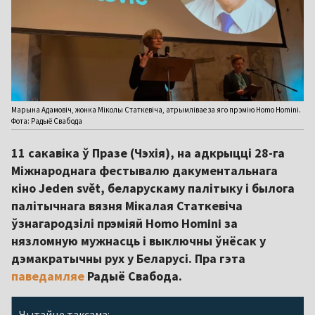
Марына Адамовіч, жонка Міколы Статкевіча, атрымлівае за яго прэмію Homo Homini.
Фота: Радыё Свабода
11 сакавіка ў Празе (Чэхія), на адкрыцці 28-га
Міжнароднага фестывалю дакументальнага
кіно Jeden svět, беларускаму палітыку і былога
палітычнага вязня Мікалая Статкевіча
ўзнагародзілі прэміяй Homo Homini за
нязломную мужнасць і выключны ўнёсак у
дэмакратычны рух у Беларусі. Пра гэта
паведамляе
Радыё Свабода.
Чытайце таксама: