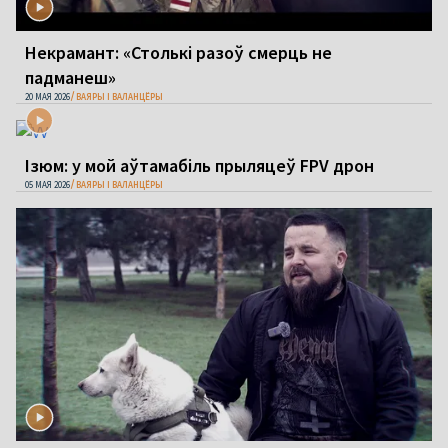
Некрамант: «Столькі разоў смерць не
падманеш»
20 МАЯ 2026
ВАЯРЫ І ВАЛАНЦЁРЫ
Ізюм: у мой аўтамабіль прыляцеў FPV дрон
05 МАЯ 2026
ВАЯРЫ І ВАЛАНЦЁРЫ