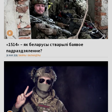
«1514» – як беларусы стварылі баявое
падраздзяленне?
26 МАЯ 2026
ВАЯРЫ І ВАЛАНЦЁРЫ