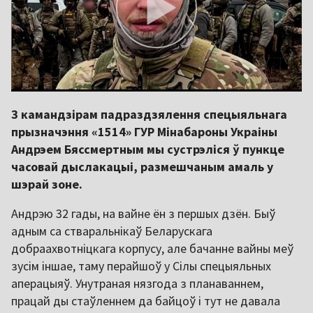
З камандзірам падраздзялення спецыяльнага
прызначэння «1514» ГУР Мінабароны Украіны
Андрэем Бяссмертным мы сустрэліся ў пункце
часовай дыслакацыі, размешчаным амаль у
шэрай зоне.
Андрэю 32 гады, на вайне ён з першых дзён. Быў
адным са стваральнікаў Беларускага
добраахвотніцкага корпусу, але бачанне вайны меў
зусім іншае, таму перайшоў у Сілы спецыяльных
аперацыяў. Унутраная нязгода з планаваннем,
працай ды стаўленнем да байцоў і тут не давала