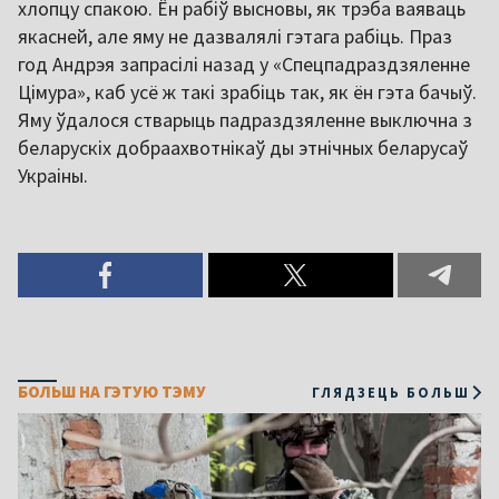
хлопцу спакою. Ён рабіў высновы, як трэба ваяваць
якасней, але яму не дазвалялі гэтага рабіць. Праз
год Андрэя запрасілі назад у «Спецпадраздзяленне
Цімура», каб усё ж такі зрабіць так, як ён гэта бачыў.
Яму ўдалося стварыць падраздзяленне выключна з
беларускіх добраахвотнікаў ды этнічных беларусаў
Украіны.
БОЛЬШ НА ГЭТУЮ ТЭМУ
ГЛЯДЗЕЦЬ БОЛЬШ