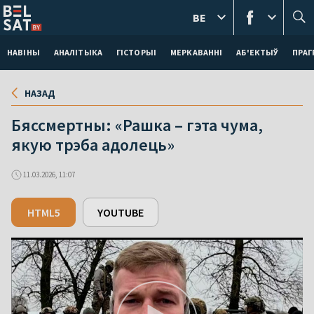
BE
НАВІНЫ
АНАЛІТЫКА
ГІСТОРЫІ
МЕРКАВАННI
АБ'ЕКТЫЎ
ПРАГ
НАЗАД
Бяссмертны: «Рашка – гэта чума,
якую трэба адолець»
11.03.2026, 11:07
HTML5
YOUTUBE