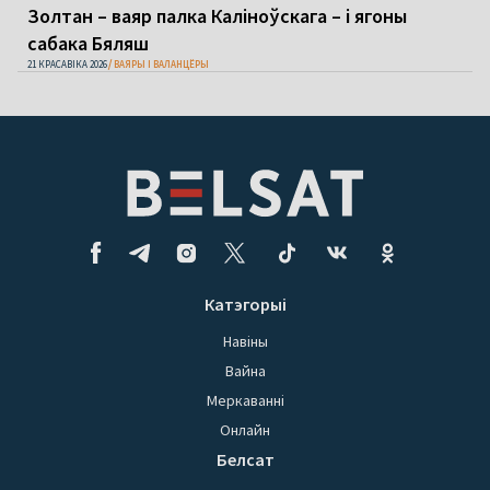
Золтан – ваяр палка Каліноўскага – і ягоны
сабака Бяляш
21 КРАСАВІКА 2026
ВАЯРЫ І ВАЛАНЦЁРЫ
Катэгорыі
Навіны
Вайна
Меркаванні
Онлайн
Белсат